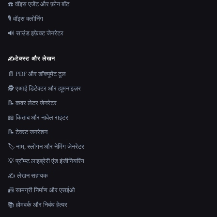
☎️ वॉइस एजेंट और फ़ोन बॉट
🎙️ वॉइस क्लोनिंग
🔊 साउंड इफ़ेक्ट जेनरेटर
✍️
टेक्स्ट और लेखन
📄 PDF और डॉक्यूमेंट टूल
🕵️ एआई डिटेक्टर और ह्यूमनाइज़र
📝 कवर लेटर जेनरेटर
📖 किताब और नावेल राइटर
📝 टेक्स्ट जनरेशन
🏷️ नाम, स्लोगन और नेमिंग जेनरेटर
💡 प्रॉम्प्ट लाइब्रेरी एंड इंजीनियरिंग
✍️ लेखन सहायक
📠 सामग्री निर्माण और एसईओ
📚 होमवर्क और निबंध हेल्पर