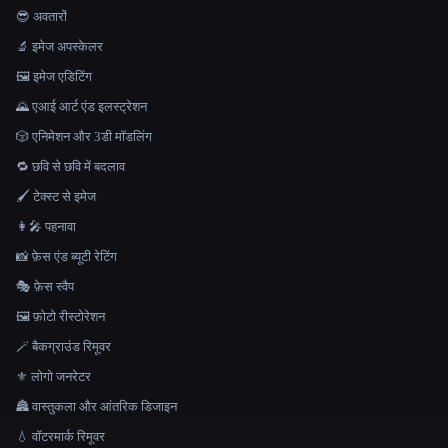
😎 अवतारों
🔬 इमेज अपस्केलर
🖼️ इमेज एडिटिंग
🌄 एआई आर्ट एंड इलस्ट्रेशन
🎲 एनिमेशन और 3डी मॉडलिंग
🔁 छवि से छवि में बदलाव
🖌️ टेक्स्ट से इमेज
👩‍🎤 पहनावा
📸 फ़ेस एंड ब्यूटी रेटिंग
🎭 फ़ेस स्वैप
🖼️ फ़ोटो रीस्टोरेशन
🪄 बैकग्राउंड रिमूवर
⚜️ लोगो जनरेटर
🏯 वास्तुकला और आंतरिक डिजाइन
💧 वॉटरमार्क रिमूवर