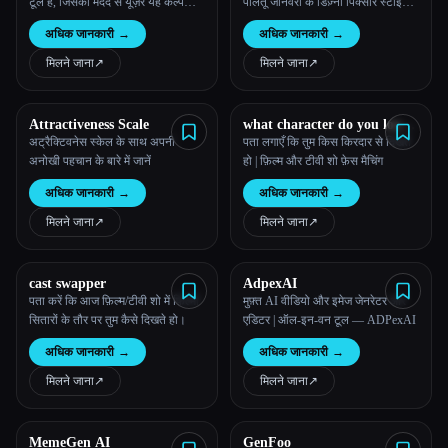
टूल है, जिसकी मदद से यूज़र यह कल्पना
पालतू जानवरों के डिज़्नी पिक्सार स्टाइल
कर सकते हैं कि बज़ कट हेयरस्टाइल के
के पोस्टर बनाती है
अधिक जानकारी
→
अधिक जानकारी
→
साथ वे कैसे दिखेंगे।
मिलने जाना
↗︎
मिलने जाना
↗︎
Attractiveness Scale
what character do you look
like
अट्रैक्टिवनेस स्केल के साथ अपनी
पता लगाएँ कि तुम किस किरदार से दिखते
अनोखी पहचान के बारे में जानें
हो | फ़िल्म और टीवी शो फ़ेस मैचिंग
अधिक जानकारी
→
अधिक जानकारी
→
मिलने जाना
↗︎
मिलने जाना
↗︎
cast swapper
AdpexAI
पता करें कि आज फ़िल्म/टीवी शो में फ़िल्मी
मुफ़्त AI वीडियो और इमेज जेनरेटर और
सितारों के तौर पर तुम कैसे दिखते हो।
एडिटर | ऑल-इन-वन टूल — ADPexAI
अधिक जानकारी
→
अधिक जानकारी
→
मिलने जाना
↗︎
मिलने जाना
↗︎
MemeGen AI
GenFoo