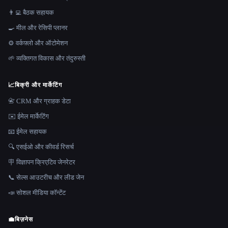
👨‍💻 बैठक सहायक
🍳 मील और रेसिपी प्लानर
⚙️ वर्कफ़्लो और ऑटोमेशन
🌱 व्यक्तिगत विकास और तंदुरुस्ती
📈
बिक्री और मार्केटिंग
📇 CRM और ग्राहक डेटा
✉️ ईमेल मार्केटिंग
📧 ईमेल सहायक
🔍 एसईओ और कीवर्ड रिसर्च
🪧 विज्ञापन क्रिएटिव जेनरेटर
📞 सेल्स आउटरीच और लीड जेन
📣 सोशल मीडिया कॉन्टेंट
💼
बिज़नेस