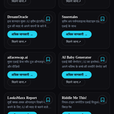
बेहतरीन गाइड प्रदान करता है।
मिलने जाना
↗︎
मिलने जाना
↗︎
DreamOracle
Snoretales
इस शानदार मुफ़्त AI ड्रीम इंटरप्रिटेशन
ड्रीम अप पर्सनलाइज़्ड बेडटाइम एडवेंचर्स
टूल की मदद से अपने सपनों के बारे में
एआई के साथ
जानें।
अधिक जानकारी
→
अधिक जानकारी
→
मिलने जाना
↗︎
मिलने जाना
↗︎
aifaceswap.ai
AI Baby Generator
मुफ़्त एआई फ़ेस स्वैप टूल ऑनलाइन फ़ोटो
एआई बेबी जेनरेटर | AI का इस्तेमाल करके
और वीडियो
अपने भविष्य के बच्चे की तस्वीरें जेनरेट करें
अधिक जानकारी
→
अधिक जानकारी
→
मिलने जाना
↗︎
मिलने जाना
↗︎
LooksMaxx Report
Riddle Me This!
तुम्हेंं चमक-दमक ऑनलाइन दिखने में मदद
रियल-टाइम जनरेटिव एआई विज़ुअल रिडल
करने के लिए AI की मदद से चलने वाले
क्विज़ गेम
ऐप्लिकेशन