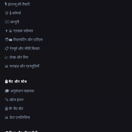
🎙️ इंटरव्यू की तैयारी
🛒 ई-कॉमर्स
👩‍⚖️ कानूनी
👨‍💻 ग्राहक सहेयता
🧑‍💼 रिक्रूटिंग और एटीएस
📋 रेज़्यूमे और सीवी बिल्डर
📈 लेखा और वित्त
📊 स्लाइड और प्रस्तुतियाँ
🤖
चैट और शोध
🎓 अनुसंधान सहायक
🔍 खोज इंजन
🤖💬 चैट बॉट
📊 डेटा एनालिसिस