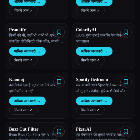
अधिक जानकारी
→
अधिक जानकारी
→
मिलने जाना
↗︎
मिलने जाना
↗︎
Prankify
ColorifyAI
किसी को भी, कहीं भी, कभी भी, एआई-
100% मुफ़्त एआई कलरिंग पेज जेनरेटर
संचालित सेलिब्रिटी प्रैंक कॉल, जन्मदिन
ऑनलाइन
की शुभकामनाएं और बहुत कुछ भेजें।
अधिक जानकारी
→
अधिक जानकारी
→
मिलने जाना
↗︎
मिलने जाना
↗︎
Kaomoji
Spotify Bedroom
काओमोजी एआई: तुरन्त अनोखे जापानी
अपना व्यक्तिगत Spotify बेडरूम बनाएं,
इमोटिकॉन्स बनाएं!
जो तुम्हारे पसंदीदा म्यूज़िक शैलियों और
सुनने की आदतों के आधार पर AI द्वारा
अधिक जानकारी
→
अधिक जानकारी
→
डिज़ाइन किया गया एक अनोखा स्थान है।
मिलने जाना
↗︎
मिलने जाना
↗︎
Buzz Cut Filter
PixarAI
iFoto Buzz Cut Filter एक AI-संचालित
एक वेबसाइट जो तुम्हारे पसंदीदा पात्रों या