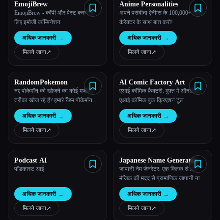
EmojiBrew
Anime Personalities
EmojiBrew - कॉपी और पेस्ट करने के
अपने पसंदीदा ऐनीम्स के 100,000+ एनिमे
लिए इमोजी कॉम्बिनेशन
कैरेक्टर के साथ बात करो!
अधिक जानकारी
→
अधिक जानकारी
→
मिलने जाना
↗︎
मिलने जाना
↗︎
RandomPokemon
AI Comic Factory Art
नए पोकेमॉन को खोजने का कोई मज़ेदार
एआई कॉमिक फ़ैक्टरी: मुफ्त में ऑनलाइन
तरीका खोज रहे हैं? हमारे रैंडम पोकेमॉन
एआई कॉमिक बुक क्रिएशन टूल
जेनरेटर को आजमाएं और आज ही अपना
अधिक जानकारी
→
अधिक जानकारी
→
एडवेंचर शुरू करें!
मिलने जाना
↗︎
मिलने जाना
↗︎
Podcast AI
Japanese Name Generator
पॉडकास्ट आई
जापानी नेम जेनरेटर: एक क्लिक से AI
मैजिक की मदद से प्रामाणिक जापानी नाम
अनलॉक करें।
अधिक जानकारी
→
अधिक जानकारी
→
मिलने जाना
↗︎
मिलने जाना
↗︎