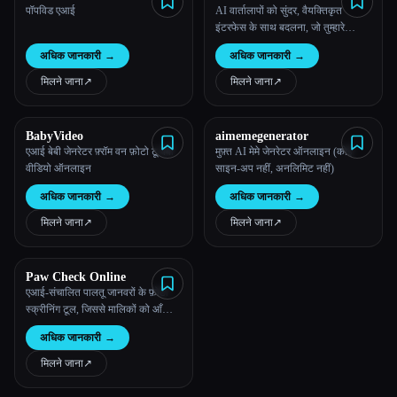
पॉपविड एआई
AI वार्तालापों को सुंदर, वैयक्तिकृत
इंटरफेस के साथ बदलना, जो तुम्हारे
अनोखे स्टाइल और वर्कफ़्लो से मेल खाते
अधिक जानकारी
→
अधिक जानकारी
→
हैं।
मिलने जाना
↗︎
मिलने जाना
↗︎
BabyVideo
aimemegenerator
एआई बेबी जेनरेटर फ़्रॉम वन फ़ोटो टू बेबी
मुफ़्त AI मेमे जेनरेटर ऑनलाइन (कोई
वीडियो ऑनलाइन
साइन-अप नहीं, अनलिमिट नहीं)
अधिक जानकारी
→
अधिक जानकारी
→
मिलने जाना
↗︎
मिलने जाना
↗︎
Paw Check Online
एआई-संचालित पालतू जानवरों के फ़ोटो
स्क्रीनिंग टूल, जिससे मालिकों को आँखों,
त्वचा, दाँत और कान की सेहत पर नज़र
अधिक जानकारी
→
रखने में मदद मिलती है।
मिलने जाना
↗︎