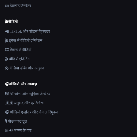
🪪 हेडशॉट जेनरेटर
🎬
वीडियो
📲 TikTok और शॉर्ट्स क्रिएटर
🎬 इमेज से वीडियो एनिमेशन
🎞️ टेक्स्ट से वीडियो
🎬 वीडियो एडिटिंग
🎤 वीडियो डबिंग और अनुवाद
🎧
ऑडियो और आवाज़
🎼 AI सॉन्ग और म्यूज़िक जेनरेटर
🇺🇳 अनुवाद और प्रतिलेख
🎧 ऑडियो एन्हांसर और वोकल रिमूवल
🎙️ पोडकास्ट टूल
📝🔉 भाषण के पाठ