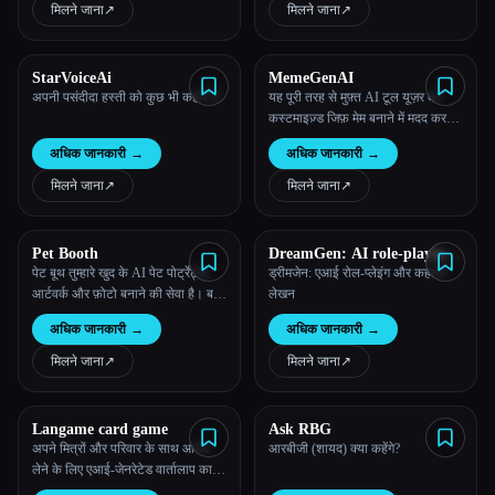
मिलने जाना
↗︎
मिलने जाना
↗︎
सभी श्रेणियाँ
StarVoiceAi
MemeGenAI
हमारे बारे में
अपनी पसंदीदा हस्ती को कुछ भी कहने दें!
यह पूरी तरह से मुफ़्त AI टूल यूज़र को
कस्टमाइज़्ड जिफ़ मेम बनाने में मदद करता
है। वे अपने काम को दोस्तों और परिवारों
अधिक जानकारी
→
अधिक जानकारी
→
के साथ शेयर कर सकते हैं और प्राप्तकर्ता
इस मीम के साथ बातचीत करके एक नया
मिलने जाना
↗︎
मिलने जाना
↗︎
रीमिक्स मेम बना सकते हैं।
Pet Booth
DreamGen: AI role-playing
and strory-writing
पेट बूथ तुम्हारे खुद के AI पेट पोर्ट्रेट्स,
ड्रीमजेन: एआई रोल-प्लेइंग और कहानी-
आर्टवर्क और फ़ोटो बनाने की सेवा है। बस
लेखन
अपनी बिल्ली या कुत्ते की 10-20 तस्वीरें
अधिक जानकारी
→
अधिक जानकारी
→
अपलोड करें और उन्हें बदलने के लिए 80 से
अधिक थीम में से चुनें।
मिलने जाना
↗︎
मिलने जाना
↗︎
Langame card game
Ask RBG
अपने मित्रों और परिवार के साथ आनंद
आरबीजी (शायद) क्या कहेंगे?
लेने के लिए एआई-जेनरेटेड वार्तालाप कार्ड
गेम