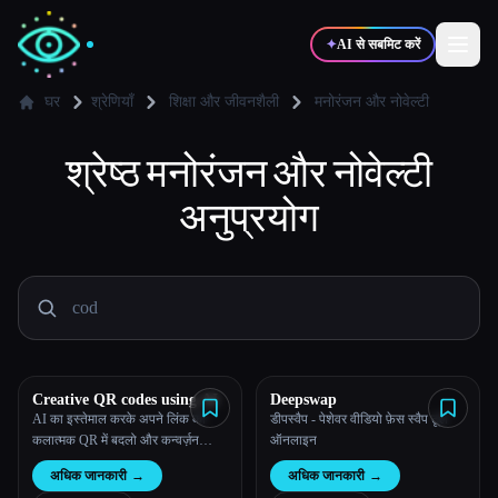
✦
AI से सबमिट करें
घर
श्रेणियाँ
शिक्षा और जीवनशैली
मनोरंजन और नोवेल्टी
✍️
श्रेष्ठ
मनोरंजन और नोवेल्टी
🎨
लेखक
डिज़ाइनर
अनुप्रयोग
💻
📈
डेवलपर्स
मार्केटर्स
🎓
🎬
विद्यार्थी
क्रिएटर्स
Creative QR codes using AI
Deepswap
AI का इस्तेमाल करके अपने लिंक को
डीपस्वैप - पेशेवर वीडियो फ़ेस स्वैप टूल
ब्लॉग
कलात्मक QR में बदलो और कन्वर्ज़न
ऑनलाइन
बढ़ाओ
अधिक जानकारी
→
अधिक जानकारी
→
टूल्स की तुलना करें