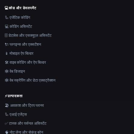
💻
कोड और डेवलपमेंट
🦾 एजेंटिक कोडिंग
💻 कोडिंग असिस्टेंट
🗄️ डेटाबेस और एसक्यूएल असिस्टेंट
🔌 प्लगइन्स और एक्सटेंशन
📱 मोबाइल ऐप बिल्डर
🛠️ वाइब कोडिंग और ऐप बिल्डर
🕸 वेब डिजाइन
🕸️ वेब स्क्रैपिंग और डेटा एक्सट्रैक्शन
⚡
उत्पादकता
🏖 अवकाश और ट्रिप प्लानर
🦾 एआई एजेंट्स
✅ टास्क और पर्सनल असिस्टेंट
🧠 नोट लेना और सेकंड ब्रेन