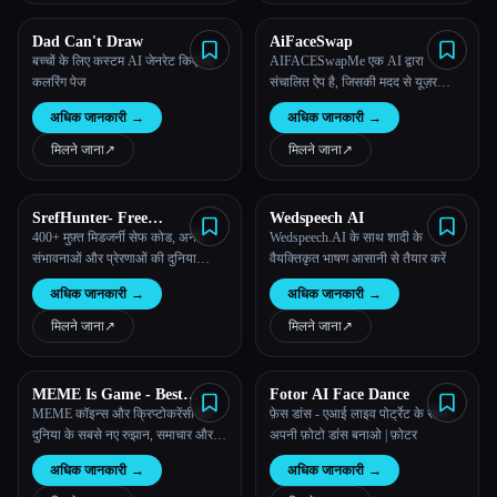
Dad Can't Draw
AiFaceSwap
बच्चों के लिए कस्टम AI जेनरेट किए गए
AIFACESwapMe एक AI द्वारा
कलरिंग पेज
संचालित ऐप है, जिसकी मदद से यूज़र
आसानी से मज़ेदार फ़ेस स्वैप वीडियो बना
अधिक जानकारी
→
अधिक जानकारी
→
सकते हैं।
मिलने जाना
↗︎
मिलने जाना
↗︎
SrefHunter- Free
Wedspeech AI
Midjourney Sref Codes
400+ मुफ़्त मिडजर्नी सेफ कोड, अनंत
Wedspeech.AI के साथ शादी के
संभावनाओं और प्रेरणाओं की दुनिया
वैयक्तिकृत भाषण आसानी से तैयार करें
अनलॉक करें।
अधिक जानकारी
→
अधिक जानकारी
→
मिलने जाना
↗︎
मिलने जाना
↗︎
MEME Is Game - Best
Fotor AI Face Dance
Meme Coins with AI Insights
MEME कॉइन्स और क्रिप्टोकरेंसी की
फ़ेस डांस - एआई लाइव पोर्ट्रेट के साथ
दुनिया के सबसे नए रुझान, समाचार और
अपनी फ़ोटो डांस बनाओ | फ़ोटर
जानकारी के बारे में जानें। मेमे इज़ गेम इस
अधिक जानकारी
→
अधिक जानकारी
→
रोमांचक नए बाज़ार में नेविगेट करने के लिए