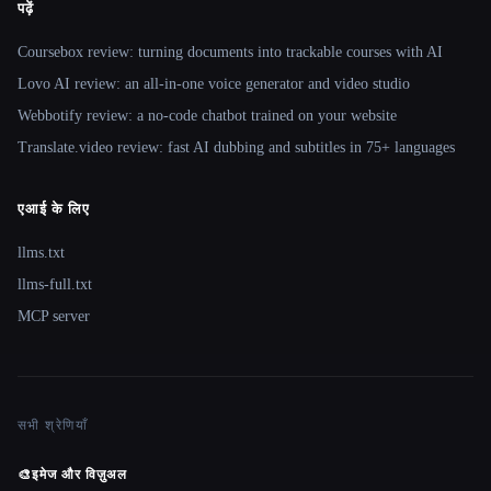
पढ़ें
Coursebox review: turning documents into trackable courses with AI
Lovo AI review: an all-in-one voice generator and video studio
Webbotify review: a no-code chatbot trained on your website
Translate.video review: fast AI dubbing and subtitles in 75+ languages
एआई के लिए
llms.txt
llms-full.txt
MCP server
सभी श्रेणियाँ
🎨
इमेज और विज़ुअल