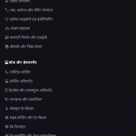
📝 टेक्स्ट जनरेशन
🏷️ नाम, स्लोगन और नेमिंग जेनरेटर
💡 प्रॉम्प्ट लाइब्रेरी एंड इंजीनियरिंग
✍️ लेखन सहायक
📠 सामग्री निर्माण और एसईओ
📚 होमवर्क और निबंध हेल्पर
💻
कोड और डेवलपमेंट
🦾 एजेंटिक कोडिंग
💻 कोडिंग असिस्टेंट
🗄️ डेटाबेस और एसक्यूएल असिस्टेंट
🔌 प्लगइन्स और एक्सटेंशन
📱 मोबाइल ऐप बिल्डर
🛠️ वाइब कोडिंग और ऐप बिल्डर
🕸 वेब डिजाइन
🕸️ वेब स्क्रैपिंग और डेटा एक्सट्रैक्शन