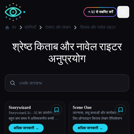
✦
AI से सबमिट करें
घर
श्रेणियाँ
टेक्स्ट और लेखन
किताब और नावेल राइटर
✍️
श्रेष्ठ
किताब और नावेल राइटर
🎨
लेखक
डिज़ाइनर
अनुप्रयोग
💻
📈
डेवलपर्स
मार्केटर्स
🎓
🎬
विद्यार्थी
क्रिएटर्स
Storywizard
Scene One
Storywizard.Ai - AI का उपयोग करके
उपन्यास, लघु कथाओं और कारोबार के
ब्लॉग
बहुत कम समय में अविश्वसनीय बच्चों की
लिए ऑनलाइन किताब लेखन ऐप्लिकेशन
कहानियां बनाएं
अधिक जानकारी
→
अधिक जानकारी
→
टूल्स की तुलना करें