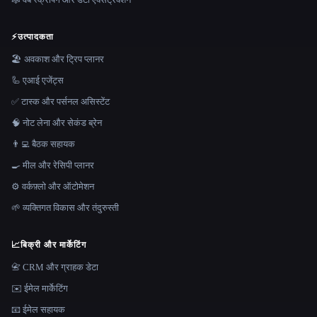
⚡
उत्पादकता
🏖 अवकाश और ट्रिप प्लानर
🦾 एआई एजेंट्स
✅ टास्क और पर्सनल असिस्टेंट
🧠 नोट लेना और सेकंड ब्रेन
👨‍💻 बैठक सहायक
🍳 मील और रेसिपी प्लानर
⚙️ वर्कफ़्लो और ऑटोमेशन
🌱 व्यक्तिगत विकास और तंदुरुस्ती
📈
बिक्री और मार्केटिंग
📇 CRM और ग्राहक डेटा
✉️ ईमेल मार्केटिंग
📧 ईमेल सहायक