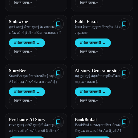
मिलने जाना
↗︎
मिलने जाना
↗︎
सभी श्रेणियाँ
Sudowrite
Fable Fiesta
हमारे बारे में
हमारे जादुई लेखन एआई के साथ लेखक के
फ़ेबल फ़ेस्टा, तुम्हारा क्रिएटिव AI का
ब्लॉक को तोड़ें और अधिक रचनात्मक बनें
सह-लेखक
अधिक जानकारी
→
अधिक जानकारी
→
मिलने जाना
↗︎
मिलने जाना
↗︎
StoryBee
AI-story-Generator site
StoryBee एक ऐसा प्लेटफ़ॉर्म है जहाँ यूज़र
यह टूल तुम्हेंं बेहतरीन कहानियाँ बनाने में
AI की मदद से स्टोरीज़ बना सकते हैं।
मदद कर सकता है
अधिक जानकारी
→
अधिक जानकारी
→
मिलने जाना
↗︎
मिलने जाना
↗︎
Esc
Perchance AI Story
BookBud.ai
शायद एआई स्टोरी एक ऐसी वेबसाइट है जो
BookBud.ai स्व-प्रकाशित लेखकों के
कई भाषाओं को सपोर्ट करती है और स्टोरी
लिए एक वेब-आधारित सेवा है, जो AI की
लिखना जारी रख सकती है
मदद से फ़िक्शन और नॉन-फ़िक्शन दोनों