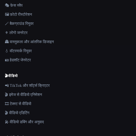
🎭 फ़ेस स्वैप
🖼️ फ़ोटो रीस्टोरेशन
🪄 बैकग्राउंड रिमूवर
⚜️ लोगो जनरेटर
🏯 वास्तुकला और आंतरिक डिजाइन
💧 वॉटरमार्क रिमूवर
🪪 हेडशॉट जेनरेटर
🎬
वीडियो
📲 TikTok और शॉर्ट्स क्रिएटर
🎬 इमेज से वीडियो एनिमेशन
🎞️ टेक्स्ट से वीडियो
🎬 वीडियो एडिटिंग
🎤 वीडियो डबिंग और अनुवाद