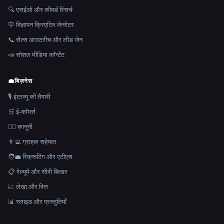
🔍 एसईओ और कीवर्ड रिसर्च
🪧 विज्ञापन क्रिएटिव जेनरेटर
📞 सेल्स आउटरीच और लीड जेन
📣 सोशल मीडिया कॉन्टेंट
💼
बिज़नेस
🎙️ इंटरव्यू की तैयारी
🛒 ई-कॉमर्स
👩‍⚖️ कानूनी
👨‍💻 ग्राहक सहेयता
🧑‍💼 रिक्रूटिंग और एटीएस
📋 रेज़्यूमे और सीवी बिल्डर
📈 लेखा और वित्त
📊 स्लाइड और प्रस्तुतियाँ