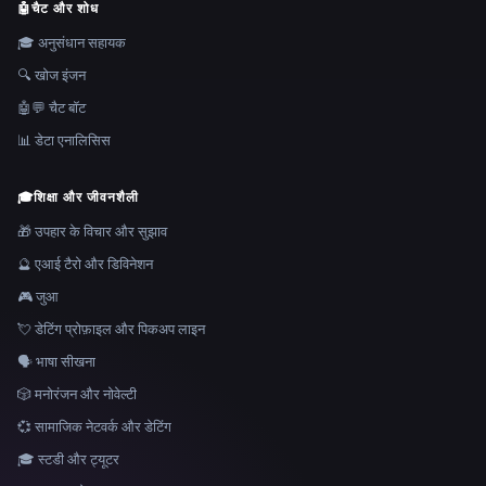
🤖
चैट और शोध
🎓 अनुसंधान सहायक
🔍 खोज इंजन
🤖💬 चैट बॉट
📊 डेटा एनालिसिस
🎓
शिक्षा और जीवनशैली
🎁 उपहार के विचार और सुझाव
🔮 एआई टैरो और डिविनेशन
🎮 जुआ
💘 डेटिंग प्रोफ़ाइल और पिकअप लाइन
🗣️ भाषा सीखना
🎲 मनोरंजन और नोवेल्टी
💞 सामाजिक नेटवर्क और डेटिंग
🎓 स्टडी और ट्यूटर