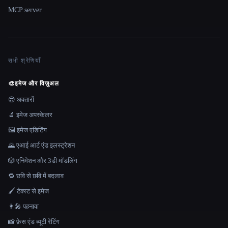
MCP server
सभी श्रेणियाँ
🎨
इमेज और विज़ुअल
😎 अवतारों
🔬 इमेज अपस्केलर
🖼️ इमेज एडिटिंग
🌄 एआई आर्ट एंड इलस्ट्रेशन
🎲 एनिमेशन और 3डी मॉडलिंग
🔁 छवि से छवि में बदलाव
🖌️ टेक्स्ट से इमेज
👩‍🎤 पहनावा
📸 फ़ेस एंड ब्यूटी रेटिंग