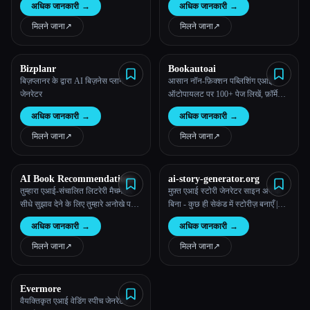
अधिक जानकारी
→
अधिक जानकारी
→
तरह की किताबें बनाते हैं और फिर उन्हें
ईबुक, प्रिंट बुक और ऑडियोबुक फ़ॉर्मेट में
मिलने जाना
↗︎
मिलने जाना
↗︎
प्रकाशित करते हैं।
Bizplanr
Bookautoai
बिज़प्लानर के द्वारा AI बिज़नेस प्लान
आसान नॉन-फ़िक्शन पब्लिशिंग एआई:
जेनरेटर
ऑटोपायलट पर 100+ पेज लिखें, फ़ॉर्मेट
करें
अधिक जानकारी
→
अधिक जानकारी
→
मिलने जाना
↗︎
मिलने जाना
↗︎
AI Book Recommendations
ai-story-generator.org
तुम्हारा एआई-संचालित लिटरेरी मैचमेकर
मुफ़्त एआई स्टोरी जेनरेटर साइन अप के
सीधे सुझाव देने के लिए तुम्हारे अनोखे पठन
बिना - कुछ ही सेकंड में स्टोरीज़ बनाएँ |
डीएनए का विश्लेषण करके तुम्हारी अगली
2025
अधिक जानकारी
→
अधिक जानकारी
→
पसंदीदा किताब ढूंढता है।
मिलने जाना
↗︎
मिलने जाना
↗︎
Evermore
वैयक्तिकृत एआई वेडिंग स्पीच जेनरेटर —