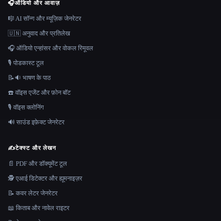
🎧
ऑडियो और आवाज़
🎼 AI सॉन्ग और म्यूज़िक जेनरेटर
🇺🇳 अनुवाद और प्रतिलेख
🎧 ऑडियो एन्हांसर और वोकल रिमूवल
🎙️ पोडकास्ट टूल
📝🔉 भाषण के पाठ
☎️ वॉइस एजेंट और फ़ोन बॉट
🎙️ वॉइस क्लोनिंग
🔊 साउंड इफ़ेक्ट जेनरेटर
✍️
टेक्स्ट और लेखन
📄 PDF और डॉक्यूमेंट टूल
🕵️ एआई डिटेक्टर और ह्यूमनाइज़र
📝 कवर लेटर जेनरेटर
📖 किताब और नावेल राइटर