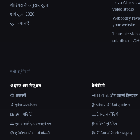
Lovo AI review:
ऑडियंस के अनुसार टूल्स
video studio
शीर्ष टूल्स 2026
Webbotify revi
टूल जमा करें
your website
Translate.video
subtitles in 75
सभी श्रेणियाँ
🎨
इमेज और विज़ुअल
🎬
वीडियो
😎 अवतारों
📲 TikTok और शॉर्ट्स क्रिएटर
🔬 इमेज अपस्केलर
🎬 इमेज से वीडियो एनिमेशन
🖼️ इमेज एडिटिंग
🎞️ टेक्स्ट से वीडियो
🌄 एआई आर्ट एंड इलस्ट्रेशन
🎬 वीडियो एडिटिंग
🎲 एनिमेशन और 3डी मॉडलिंग
🎤 वीडियो डबिंग और अनुवाद