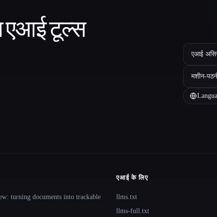
ा एआई टूल्स
एआई असिस्ट
मशीन-पठन
Langua
एआई के लिए
ew: turning documents into trackable
llms.txt
llms-full.txt