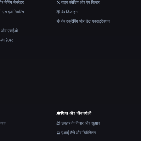
र नेमिंग जेनरेटर
🛠️ वाइब कोडिंग और ऐप बिल्डर
ेरी एंड इंजीनियरिंग
🕸 वेब डिजाइन
क
🕸️ वेब स्क्रैपिंग और डेटा एक्सट्रैक्शन
माण और एसईओ
ंध हेल्पर
🎓
शिक्षा और जीवनशैली
हायक
🎁 उपहार के विचार और सुझाव
🔮 एआई टैरो और डिविनेशन