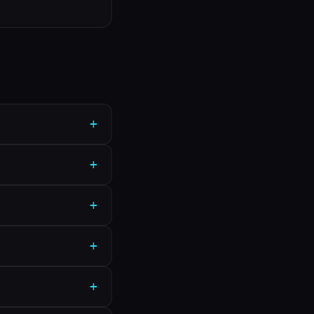
+
+
+
+
+