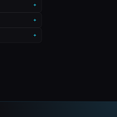
+
+
+