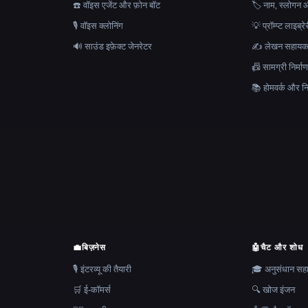
☎️ वॉइस एजेंट और फ़ोन बॉट
🏷️ नाम, स्लोगन औ
🎙️ वॉइस क्लोनिंग
💡 प्रॉम्प्ट लाइब्र
🔊 साउंड इफ़ेक्ट जेनरेटर
✍️ लेखन सहाय
📠 सामग्री निर्
📚 होमवर्क और निब
💼
बिज़नेस
🤖
चैट और शोध
🎙️ इंटरव्यू की तैयारी
🎓 अनुसंधान स
🛒 ई-कॉमर्स
🔍 खोज इंजन