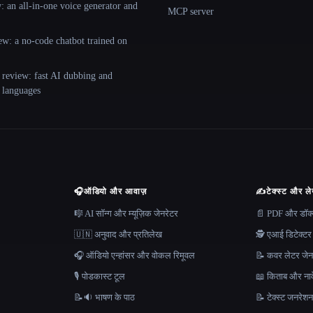
 an all-in-one voice generator and
MCP server
ew: a no-code chatbot trained on
 review: fast AI dubbing and
+ languages
🎧
ऑडियो और आवाज़
✍️
टेक्स्ट और ल
🎼 AI सॉन्ग और म्यूज़िक जेनरेटर
📄 PDF और डॉक्यू
🇺🇳 अनुवाद और प्रतिलेख
🕵️ एआई डिटेक्टर
🎧 ऑडियो एन्हांसर और वोकल रिमूवल
📝 कवर लेटर जेन
🎙️ पोडकास्ट टूल
📖 किताब और नाव
📝🔉 भाषण के पाठ
📝 टेक्स्ट जनरेश