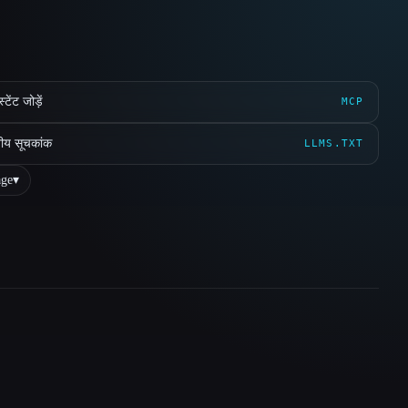
ेंट जोड़ें
MCP
ीय सूचकांक
LLMS.TXT
ge
▾