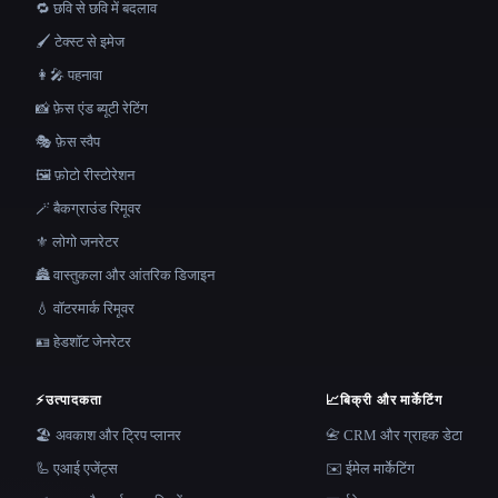
🔁 छवि से छवि में बदलाव
🖌️ टेक्स्ट से इमेज
👩‍🎤 पहनावा
📸 फ़ेस एंड ब्यूटी रेटिंग
🎭 फ़ेस स्वैप
🖼️ फ़ोटो रीस्टोरेशन
🪄 बैकग्राउंड रिमूवर
⚜️ लोगो जनरेटर
🏯 वास्तुकला और आंतरिक डिजाइन
💧 वॉटरमार्क रिमूवर
🪪 हेडशॉट जेनरेटर
⚡
उत्पादकता
📈
बिक्री और मार्केटिंग
🏖 अवकाश और ट्रिप प्लानर
📇 CRM और ग्राहक डेटा
🦾 एआई एजेंट्स
✉️ ईमेल मार्केटिंग