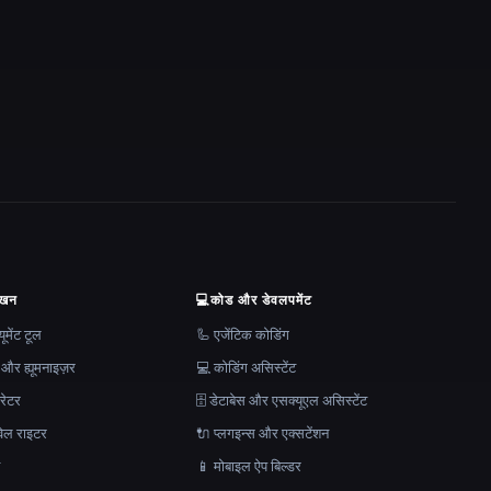
ेखन
💻
कोड और डेवलपमेंट
मेंट टूल
🦾 एजेंटिक कोडिंग
 और ह्यूमनाइज़र
💻 कोडिंग असिस्टेंट
रेटर
🗄️ डेटाबेस और एसक्यूएल असिस्टेंट
ेल राइटर
🔌 प्लगइन्स और एक्सटेंशन
न
📱 मोबाइल ऐप बिल्डर