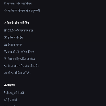
⚙️ वर्कफ़्लो और ऑटोमेशन
🌱 व्यक्तिगत विकास और तंदुरुस्ती
📈
बिक्री और मार्केटिंग
📇 CRM और ग्राहक डेटा
✉️ ईमेल मार्केटिंग
📧 ईमेल सहायक
🔍 एसईओ और कीवर्ड रिसर्च
🪧 विज्ञापन क्रिएटिव जेनरेटर
📞 सेल्स आउटरीच और लीड जेन
📣 सोशल मीडिया कॉन्टेंट
💼
बिज़नेस
🎙️ इंटरव्यू की तैयारी
🛒 ई-कॉमर्स