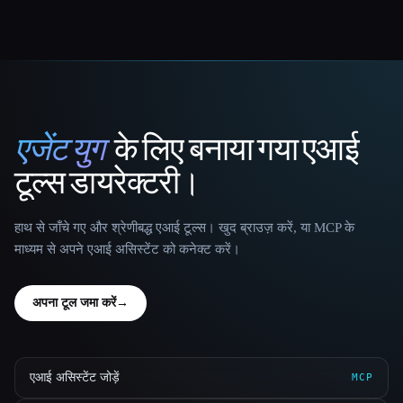
एजेंट युग
के लिए बनाया गया एआई
That AI Collection
टूल्स डायरेक्टरी।
हाथ से जाँचे गए और श्रेणीबद्ध एआई टूल्स। खुद ब्राउज़ करें, या MCP के
माध्यम से अपने एआई असिस्टेंट को कनेक्ट करें।
अपना टूल जमा करें
→
एआई असिस्टेंट जोड़ें
MCP