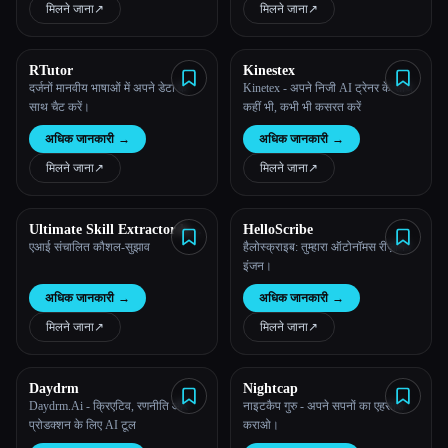
मिलने जाना
↗︎
मिलने जाना
↗︎
सभी श्रेणियाँ
RTutor
Kinestex
हमारे बारे में
दर्जनों मानवीय भाषाओं में अपने डेटा के
Kinetex - अपने निजी AI ट्रेनर के साथ
साथ चैट करें।
कहीं भी, कभी भी कसरत करें
अधिक जानकारी
→
अधिक जानकारी
→
मिलने जाना
↗︎
मिलने जाना
↗︎
Ultimate Skill Extractor by
HelloScribe
Further
एआई संचालित कौशल-सुझाव
हैलोस्क्राइब: तुम्हारा ऑटोनॉमस रीज़निंग
इंजन।
अधिक जानकारी
→
अधिक जानकारी
→
मिलने जाना
↗︎
मिलने जाना
↗︎
Daydrm
Nightcap
Esc
Daydrm.Ai - क्रिएटिव, रणनीति और
नाइटकैप गुरु - अपने सपनों का एहसास
प्रोडक्शन के लिए AI टूल
कराओ।