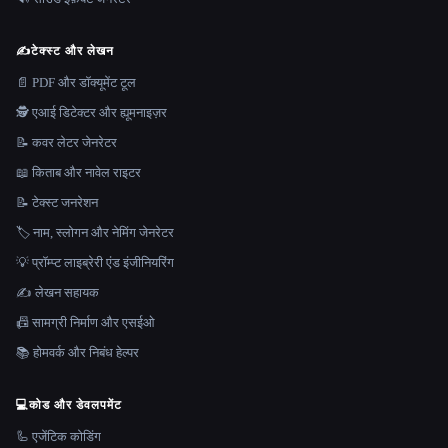
✍️
टेक्स्ट और लेखन
📄 PDF और डॉक्यूमेंट टूल
🕵️ एआई डिटेक्टर और ह्यूमनाइज़र
📝 कवर लेटर जेनरेटर
📖 किताब और नावेल राइटर
📝 टेक्स्ट जनरेशन
🏷️ नाम, स्लोगन और नेमिंग जेनरेटर
💡 प्रॉम्प्ट लाइब्रेरी एंड इंजीनियरिंग
✍️ लेखन सहायक
📠 सामग्री निर्माण और एसईओ
📚 होमवर्क और निबंध हेल्पर
💻
कोड और डेवलपमेंट
🦾 एजेंटिक कोडिंग