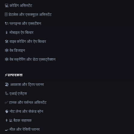
💻 कोडिंग असिस्टेंट
🗄️ डेटाबेस और एसक्यूएल असिस्टेंट
🔌 प्लगइन्स और एक्सटेंशन
📱 मोबाइल ऐप बिल्डर
🛠️ वाइब कोडिंग और ऐप बिल्डर
🕸 वेब डिजाइन
🕸️ वेब स्क्रैपिंग और डेटा एक्सट्रैक्शन
⚡
उत्पादकता
🏖 अवकाश और ट्रिप प्लानर
🦾 एआई एजेंट्स
✅ टास्क और पर्सनल असिस्टेंट
🧠 नोट लेना और सेकंड ब्रेन
👨‍💻 बैठक सहायक
🍳 मील और रेसिपी प्लानर