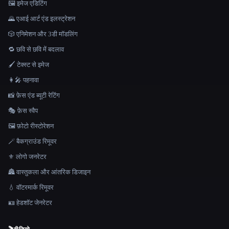
🖼️ इमेज एडिटिंग
🌄 एआई आर्ट एंड इलस्ट्रेशन
🎲 एनिमेशन और 3डी मॉडलिंग
🔁 छवि से छवि में बदलाव
🖌️ टेक्स्ट से इमेज
👩‍🎤 पहनावा
📸 फ़ेस एंड ब्यूटी रेटिंग
🎭 फ़ेस स्वैप
🖼️ फ़ोटो रीस्टोरेशन
🪄 बैकग्राउंड रिमूवर
⚜️ लोगो जनरेटर
🏯 वास्तुकला और आंतरिक डिजाइन
💧 वॉटरमार्क रिमूवर
🪪 हेडशॉट जेनरेटर