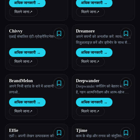
अधिक जानकारी
→
अधिक जानकारी
→
मिलने जाना
↗︎
मिलने जाना
↗︎
Chivvy
Dreamore
एआई संचालित एंटी-प्रोक्रैस्टिनेशन ऐप
अपने सपनों को अनलॉक करें: व्याख्या करें,
विज़ुअलाइज़ करें और ड्रीमोर के साथ शेयर
करें
अधिक जानकारी
→
अधिक जानकारी
→
मिलने जाना
↗︎
मिलने जाना
↗︎
BrandMelon
Deepwander
अपने निजी ब्रांड के बारे में आसानी से पता
Deepwander जर्नलिंग को बेहतर बनाता
लगाओ..
है, गहन आत्मनिरीक्षण और आत्म-खोज को
बढ़ावा देता है।
अधिक जानकारी
→
अधिक जानकारी
→
मिलने जाना
↗︎
मिलने जाना
↗︎
Effie
Tjime
एफ़ी। अपनी लेखन उत्पादकता को
काम के बोझ और तनाव को संतुलित करने