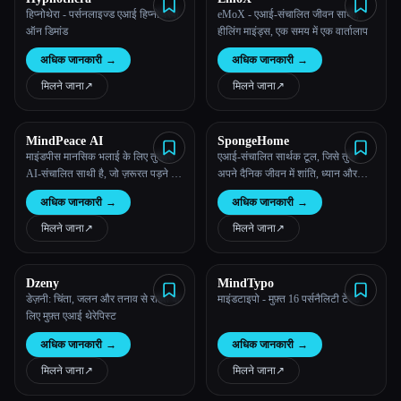
हिप्नोथेरा - पर्सनलाइज्ड एआई हिप्नोथेरेपी
eMoX - एआई-संचालित जीवन साथी,
ऑन डिमांड
हीलिंग माइंड्स, एक समय में एक वार्तालाप
अधिक जानकारी
→
अधिक जानकारी
→
मिलने जाना
↗︎
मिलने जाना
↗︎
MindPeace AI
SpongeHome
माइंडपीस मानसिक भलाई के लिए तुम्हारा
एआई-संचालित सार्थक टूल, जिसे तुम्हेंं
AI-संचालित साथी है, जो ज़रूरत पड़ने पर
अपने दैनिक जीवन में शांति, ध्यान और
सहायता प्रदान करता है।
आनंद पाने में मदद करने के लिए डिज़ाइन
अधिक जानकारी
→
अधिक जानकारी
→
किया गया है।
मिलने जाना
↗︎
मिलने जाना
↗︎
Dzeny
MindTypo
डेज़नी: चिंता, जलन और तनाव से राहत के
माइंडटाइपो - मुफ़्त 16 पर्सनैलिटी टेस्ट
लिए मुफ़्त एआई थेरेपिस्ट
अधिक जानकारी
→
अधिक जानकारी
→
मिलने जाना
↗︎
मिलने जाना
↗︎