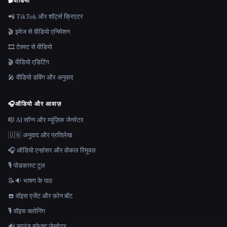
🎬
वीडियो
📲 TikTok और शॉर्ट्स क्रिएटर
🎬 इमेज से वीडियो एनिमेशन
🎞️ टेक्स्ट से वीडियो
🎬 वीडियो एडिटिंग
🎤 वीडियो डबिंग और अनुवाद
🎧
ऑडियो और आवाज़
🎼 AI सॉन्ग और म्यूज़िक जेनरेटर
🇺🇳 अनुवाद और प्रतिलेख
🎧 ऑडियो एन्हांसर और वोकल रिमूवल
🎙️ पोडकास्ट टूल
📝🔉 भाषण के पाठ
☎️ वॉइस एजेंट और फ़ोन बॉट
🎙️ वॉइस क्लोनिंग
🔊 साउंड इफ़ेक्ट जेनरेटर