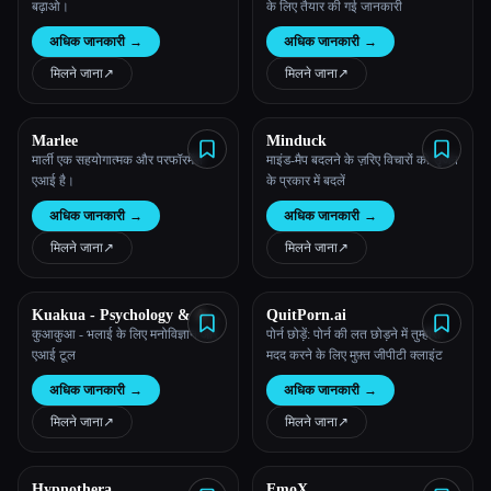
बढ़ाओ।
के लिए तैयार की गई जानकारी
अधिक जानकारी
→
अधिक जानकारी
→
मिलने जाना
↗︎
मिलने जाना
↗︎
Marlee
Minduck
मार्ली एक सहयोगात्मक और परफॉरमेंस
माइंड-मैप बदलने के ज़रिए विचारों को सृजन
एआई है।
के प्रकार में बदलें
अधिक जानकारी
→
अधिक जानकारी
→
मिलने जाना
↗︎
मिलने जाना
↗︎
Kuakua - Psychology & AI
QuitPorn.ai
Tools for Well-Being
कुआकुआ - भलाई के लिए मनोविज्ञान और
पोर्न छोड़ें: पोर्न की लत छोड़ने में तुम्हारी
एआई टूल
मदद करने के लिए मुफ़्त जीपीटी क्लाइंट
अधिक जानकारी
→
अधिक जानकारी
→
मिलने जाना
↗︎
मिलने जाना
↗︎
Hypnothera
EmoX