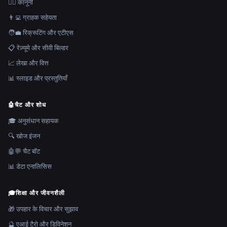
👩‍⚖️ कानूनी
👨‍💻 ग्राहक सहेयता
🧑‍💼 रिक्रूटिंग और एटीएस
📋 रेज़्यूमे और सीवी बिल्डर
📈 लेखा और वित्त
📊 स्लाइड और प्रस्तुतियाँ
🤖
चैट और शोध
🎓 अनुसंधान सहायक
🔍 खोज इंजन
🤖💬 चैट बॉट
📊 डेटा एनालिसिस
🎓
शिक्षा और जीवनशैली
🎁 उपहार के विचार और सुझाव
🔮 एआई टैरो और डिविनेशन