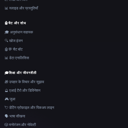
📊 स्लाइड और प्रस्तुतियाँ
🤖
चैट और शोध
🎓 अनुसंधान सहायक
🔍 खोज इंजन
🤖💬 चैट बॉट
📊 डेटा एनालिसिस
🎓
शिक्षा और जीवनशैली
🎁 उपहार के विचार और सुझाव
🔮 एआई टैरो और डिविनेशन
🎮 जुआ
💘 डेटिंग प्रोफ़ाइल और पिकअप लाइन
🗣️ भाषा सीखना
🎲 मनोरंजन और नोवेल्टी