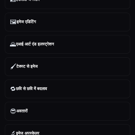
🖼️
इमेज एडिटिंग
🌄
एआई आर्ट एंड इलस्ट्रेशन
🖌️
टेक्स्ट से इमेज
🔁
छवि से छवि में बदलाव
😎
अवतारों
🔬
इमेज अपस्केलर