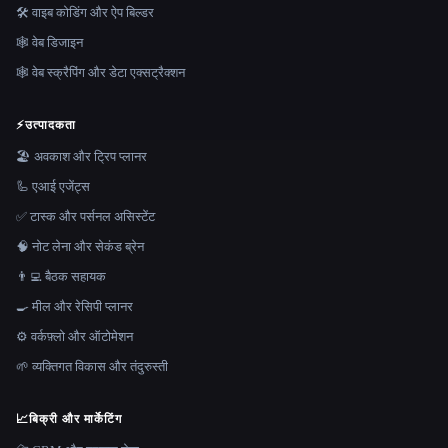
🛠️ वाइब कोडिंग और ऐप बिल्डर
🕸 वेब डिजाइन
🕸️ वेब स्क्रैपिंग और डेटा एक्सट्रैक्शन
⚡
उत्पादकता
🏖 अवकाश और ट्रिप प्लानर
🦾 एआई एजेंट्स
✅ टास्क और पर्सनल असिस्टेंट
🧠 नोट लेना और सेकंड ब्रेन
👨‍💻 बैठक सहायक
🍳 मील और रेसिपी प्लानर
⚙️ वर्कफ़्लो और ऑटोमेशन
🌱 व्यक्तिगत विकास और तंदुरुस्ती
📈
बिक्री और मार्केटिंग