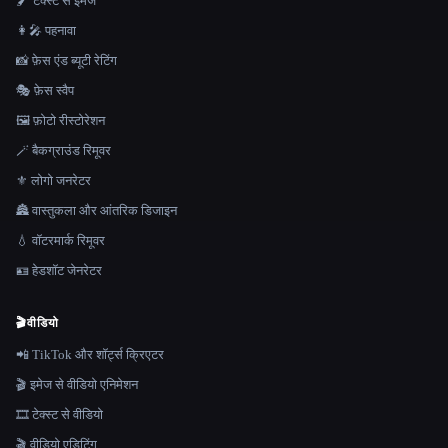
🖌️ टेक्स्ट से इमेज
👩‍🎤 पहनावा
📸 फ़ेस एंड ब्यूटी रेटिंग
🎭 फ़ेस स्वैप
🖼️ फ़ोटो रीस्टोरेशन
🪄 बैकग्राउंड रिमूवर
⚜️ लोगो जनरेटर
🏯 वास्तुकला और आंतरिक डिजाइन
💧 वॉटरमार्क रिमूवर
🪪 हेडशॉट जेनरेटर
🎬
वीडियो
📲 TikTok और शॉर्ट्स क्रिएटर
🎬 इमेज से वीडियो एनिमेशन
🎞️ टेक्स्ट से वीडियो
🎬 वीडियो एडिटिंग