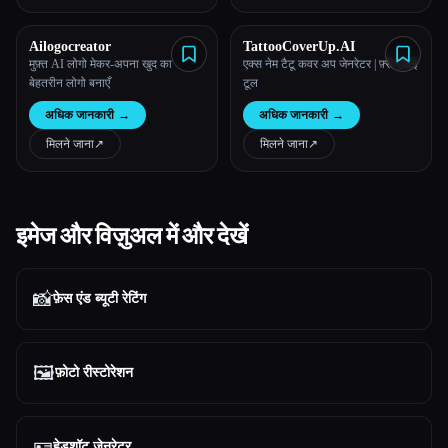
Ailogocreator
TattooCoverUp.AI
मुफ़्त AI लोगो मेकर-अपना खुद का
एक्स नेम टैटू कवर अप जेनरेटर | फ़्री एआई
बेहतरीन लोगो बनाएँ
टूल
अधिक जानकारी
→
अधिक जानकारी
→
मिलने जाना
↗︎
मिलने जाना
↗︎
इमेज और विज़ुअल में और देखें
📸
फ़ेस एंड ब्यूटी रेटिंग
🖼️
फ़ोटो रीस्टोरेशन
🪪
हेडशॉट जेनरेटर