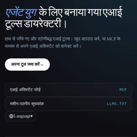
एजेंट युग
के लिए बनाया गया एआई
That AI Collection
टूल्स डायरेक्टरी।
हाथ से जाँचे गए और श्रेणीबद्ध एआई टूल्स। खुद ब्राउज़ करें, या MCP के
माध्यम से अपने एआई असिस्टेंट को कनेक्ट करें।
अपना टूल जमा करें
→
एआई असिस्टेंट जोड़ें
MCP
मशीन-पठनीय सूचकांक
LLMS.TXT
Language
▾