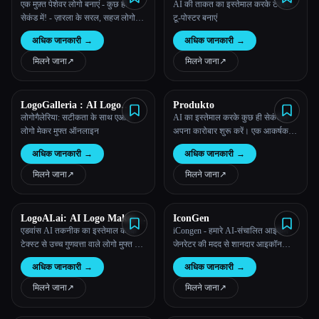
एक मुफ़्त पेशेवर लोगो बनाएं - कुछ ही
AI की ताकत का इस्तेमाल करके टेक्स्ट-
सेकंड में! - ज़ारला के सरल, सहज लोगो
टू-पोस्टर बनाएं
निर्माता के साथ किसी भी व्यवसाय या ब्रांड
अधिक जानकारी
→
अधिक जानकारी
→
के लिए।
मिलने जाना
↗︎
मिलने जाना
↗︎
LogoGalleria : AI Logo
Produkto
Maker with Precision Free
लोगोगैलेरिया: सटीकता के साथ एआई
AI का इस्तेमाल करके कुछ ही सेकंड में
Online
लोगो मेकर मुफ्त ऑनलाइन
अपना कारोबार शुरू करें। एक आकर्षक
ब्रैंड नाम बनाएं, मूल लोगो डिज़ाइन करें
अधिक जानकारी
→
अधिक जानकारी
→
और आसानी से एक पेशेवर वेबसाइट
बनाएं।
मिलने जाना
↗︎
मिलने जाना
↗︎
LogoAI.ai: AI Logo Maker
IconGen
Free Online
एडवांस AI तकनीक का इस्तेमाल करके
iCongen - हमारे AI-संचालित आइकन
टेक्स्ट से उच्च गुणवत्ता वाले लोगो मुफ्त में
जेनरेटर की मदद से शानदार आइकॉन
बनाएं।
बनाएं
अधिक जानकारी
→
अधिक जानकारी
→
मिलने जाना
↗︎
मिलने जाना
↗︎