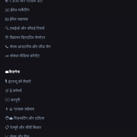
📇 CRM और ग्राहक डेटा
✉️ ईमेल मार्केटिंग
📧 ईमेल सहायक
🔍 एसईओ और कीवर्ड रिसर्च
🪧 विज्ञापन क्रिएटिव जेनरेटर
📞 सेल्स आउटरीच और लीड जेन
📣 सोशल मीडिया कॉन्टेंट
💼
बिज़नेस
🎙️ इंटरव्यू की तैयारी
🛒 ई-कॉमर्स
👩‍⚖️ कानूनी
👨‍💻 ग्राहक सहेयता
🧑‍💼 रिक्रूटिंग और एटीएस
📋 रेज़्यूमे और सीवी बिल्डर
📈 लेखा और वित्त