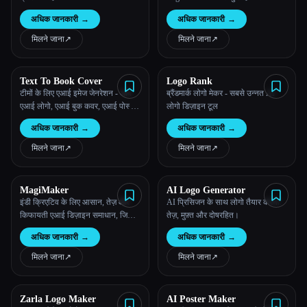
तुम्हारे कारोबार के विचारों को AI-जनरेट
अधिक जानकारी
→
अधिक जानकारी
→
किए गए लोगो के साथ ब्लेंड करता है!
सभी श्रेणियाँ
मिलने जाना
↗︎
मिलने जाना
↗︎
हमारे बारे में
Text To Book Cover
Logo Rank
टीमों के लिए एआई इमेज जेनरेशन - आप
ब्रैंडमार्क लोगो मेकर - सबसे उन्नत AI
एआई लोगो, एआई बुक कवर, एआई पोस्टर
लोगो डिज़ाइन टूल
और बहुत कुछ आसानी से उत्पन्न कर
अधिक जानकारी
→
अधिक जानकारी
→
सकते हैं - स्टॉकिमग एआई
मिलने जाना
↗︎
मिलने जाना
↗︎
MagiMaker
AI Logo Generator
इंडी क्रिएटिव के लिए आसान, तेज़ और
AI प्रिसिजन के साथ लोगो तैयार करना:
किफायती एआई डिज़ाइन समाधान, जिसमें
तेज़, मुफ़्त और दोषरहित।
पुस्तक कवर, पॉडकास्ट कवर, लोगो और
अधिक जानकारी
→
अधिक जानकारी
→
बहुत कुछ शामिल है।
मिलने जाना
↗︎
मिलने जाना
↗︎
Esc
Zarla Logo Maker
AI Poster Maker