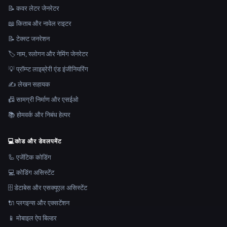
📝 कवर लेटर जेनरेटर
📖 किताब और नावेल राइटर
📝 टेक्स्ट जनरेशन
🏷️ नाम, स्लोगन और नेमिंग जेनरेटर
💡 प्रॉम्प्ट लाइब्रेरी एंड इंजीनियरिंग
✍️ लेखन सहायक
📠 सामग्री निर्माण और एसईओ
📚 होमवर्क और निबंध हेल्पर
💻
कोड और डेवलपमेंट
🦾 एजेंटिक कोडिंग
💻 कोडिंग असिस्टेंट
🗄️ डेटाबेस और एसक्यूएल असिस्टेंट
🔌 प्लगइन्स और एक्सटेंशन
📱 मोबाइल ऐप बिल्डर