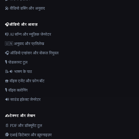
🎤 वीडियो डबिंग और अनुवाद
🎧
ऑडियो और आवाज़
🎼 AI सॉन्ग और म्यूज़िक जेनरेटर
🇺🇳 अनुवाद और प्रतिलेख
🎧 ऑडियो एन्हांसर और वोकल रिमूवल
🎙️ पोडकास्ट टूल
📝🔉 भाषण के पाठ
☎️ वॉइस एजेंट और फ़ोन बॉट
🎙️ वॉइस क्लोनिंग
🔊 साउंड इफ़ेक्ट जेनरेटर
✍️
टेक्स्ट और लेखन
📄 PDF और डॉक्यूमेंट टूल
🕵️ एआई डिटेक्टर और ह्यूमनाइज़र