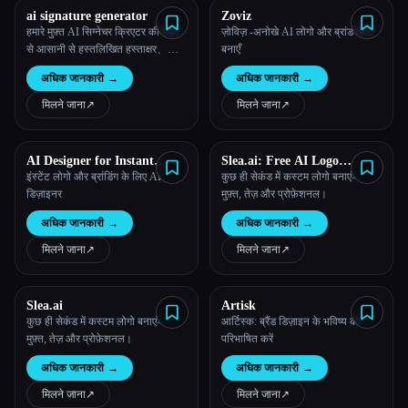
ai signature generator
Zoviz
हमारे मुफ़्त AI सिग्नेचर क्रिएटर की मदद
ज़ोविज़ -अनोखे AI लोगो और ब्रांड किट
से आसानी से हस्तलिखित हस्ताक्षर、
बनाएँ
कैलिग्राफ़ी हस्ताक्षर जेनरेट करें। अपना
अधिक जानकारी
→
अधिक जानकारी
→
नाम ऑनलाइन आर्ट में बदलें। किसी ऐप
की ज़रूरत नहीं है।
मिलने जाना
↗︎
मिलने जाना
↗︎
AI Designer for Instant
Slea.ai: Free AI Logo
Logos and Branding
Generator
इंस्टेंट लोगो और ब्रांडिंग के लिए AI
कुछ ही सेकंड में कस्टम लोगो बनाएं—
डिज़ाइनर
मुफ़्त, तेज़ और प्रोफ़ेशनल।
अधिक जानकारी
→
अधिक जानकारी
→
मिलने जाना
↗︎
मिलने जाना
↗︎
Slea.ai
Artisk
कुछ ही सेकंड में कस्टम लोगो बनाएं—
आर्टिस्क: ब्रैंड डिज़ाइन के भविष्य को
मुफ़्त, तेज़ और प्रोफ़ेशनल।
परिभाषित करें
अधिक जानकारी
→
अधिक जानकारी
→
मिलने जाना
↗︎
मिलने जाना
↗︎