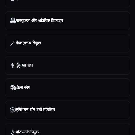
🏯
वास्तुकला और आंतरिक डिजाइन
🪄
बैकग्राउंड रिमूवर
👩‍🎤
पहनावा
🎭
फ़ेस स्वैप
🎲
एनिमेशन और 3डी मॉडलिंग
💧
वॉटरमार्क रिमूवर