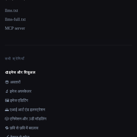
llms.txt
llms-full.txt
MCP server
सभी श्रेणियाँ
🎨
इमेज और विज़ुअल
😎 अवतारों
🔬 इमेज अपस्केलर
🖼️ इमेज एडिटिंग
🌄 एआई आर्ट एंड इलस्ट्रेशन
🎲 एनिमेशन और 3डी मॉडलिंग
🔁 छवि से छवि में बदलाव