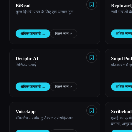
BiRead
Rephrasel
तुरंत द्विभाषी पठन के लिए एक आसान टूल
सभी भाषाओं के ल
Esc
अधिक जानकारी
→
मिलने जाना
↗︎
अधिक जानक
Deciphr AI
Snipd Pod
डिसिफर एआई
पॉडकास्ट में 
अधिक जानकारी
→
मिलने जाना
↗︎
अधिक जानक
Voicetapp
Scribebu
वॉयसटैप - स्पीच टू टेक्स्ट ट्रांसक्रिप्शन
एआई का प्रयोग
बनाना, अनुवा