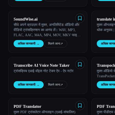
SoundWise.ai
translate 
सीधे अपने ब्राउज़र में मुफ़्त, अनलिमिटेड ऑडियो और
मुफ़्त ऑनलाइ
वीडियो ट्रांसक्रिप्शन का आनंद लें। WAV, MP3,
थोक अनुवाद 
FLAC, AAC, M4A, MP4, MOV, MKV फाइलों
को आसानी से सटीक टेक्स्ट में कन्वर्ट करें।
अधिक जानकारी
→
मिलने जाना
↗︎
अधिक जानक
Transcribe AI Voice Note Taker
Transpock
ट्रांसक्रिब एआई वॉइस नोट टेकर ऐप - ऐप स्टोर
मुफ़्त ऑडियो से
TransPocket
अधिक जानकारी
→
मिलने जाना
↗︎
अधिक जानक
PDF Translator
PDF Trans
मुफ़्त PDF ट्रांसलेटर ऑनलाइन (एआई-संचालित)
मुफ्त पीडीएफ