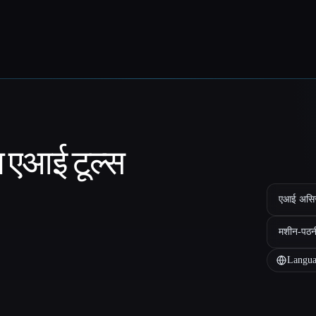
ा एआई टूल्स
एआई असिस्ट
मशीन-पठन
Langua