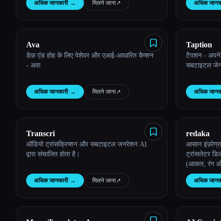
अधिक जानकारी
→
मिलने जाना
↗︎
अधिक जानक
Ava
Taption
डेफ़ एंड होह के लिए पेशेवर और एआई-आधारित कैप्शन
टैपशन - अपने 
- अवा
सबटाइटल जेनर
अधिक जानकारी
→
मिलने जाना
↗︎
अधिक जानक
Transcri
redaka
ऑडियो ट्रांसक्रिप्शन और सबटाइटल जनरेशन AI
आसान इंफ़ोग्राफ़िक अनुव
द्वारा संचालित होता है।
ट्रांसलेटर डि
(आकार, रंग औ
मशीन या तुम्ह
अधिक जानकारी
→
मिलने जाना
↗︎
अधिक जानक