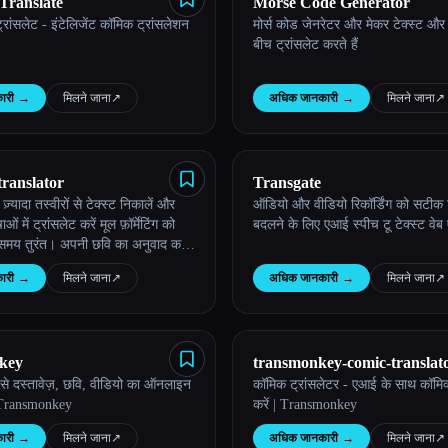
Translate
Morse Code Generator
ांसलेट - इंटेलिजेंट कॉमिक ट्रांसलेशन
मोर्स कोड जेनरेटर और मेकर टेक्स्ट और 
बीच ट्रांसलेट करते हैं
ारी
→
मिलने जाना
↗︎
अधिक जानकारी
→
मिलने जाना
↗︎
translator
Transgate
्यादा तस्वीरों से टेक्स्ट निकालें और
ऑडियो और वीडियो रिकॉर्डिंग को सटीक टेक
ट्रांसलेट करें मूल फ़ॉर्मेटिंग को
बदलने के लिए एआई स्पीच टू टेक्स्ट वेब
े समय तुरंत। अपनी छवि का अनुवाद करने
की कोशिश करो बस एक क्लिक से!”
ारी
→
मिलने जाना
↗︎
अधिक जानकारी
→
मिलने जाना
↗︎
key
transmonkey-comic-translat
े दस्तावेज़, छवि, वीडियो का ऑनलाइन
कॉमिक ट्रांसलेटर - एआई के साथ कॉमि
| Transmonkey
करें | Transmonkey
ारी
→
मिलने जाना
↗︎
अधिक जानकारी
→
मिलने जाना
↗︎