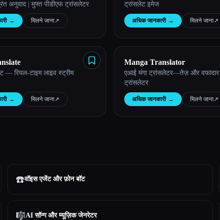
तुरंत अनुवाद | मुफ्त पीडीएफ ट्रांसलेटर
ट्रांसलेट इमेज
ारी
→
मिलने जाना
↗︎
अधिक जानकारी
→
मिलने जाना
↗︎
nslate
Manga Translator
सलेट — रियल-टाइम लाइव स्ट्रीम
एआई मंगा ट्रांसलेटर—तेज़ और वफादार 
ट्रांसलेटर
ारी
→
मिलने जाना
↗︎
अधिक जानकारी
→
मिलने जाना
↗︎
☎️
वॉइस एजेंट और फ़ोन बॉट
🎼
AI सॉन्ग और म्यूज़िक जेनरेटर