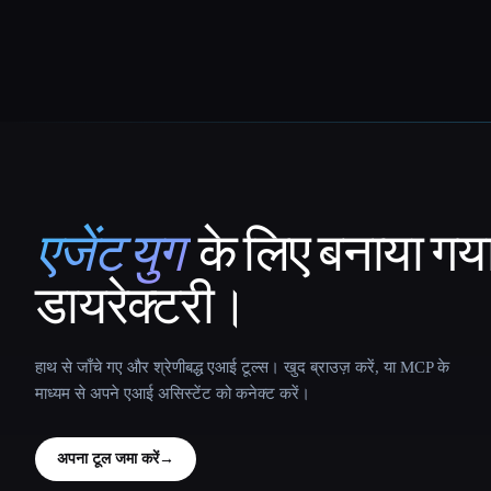
एजेंट युग
के लिए बनाया गय
That AI Collection
डायरेक्टरी।
हाथ से जाँचे गए और श्रेणीबद्ध एआई टूल्स। खुद ब्राउज़ करें, या MCP के
माध्यम से अपने एआई असिस्टेंट को कनेक्ट करें।
अपना टूल जमा करें
→