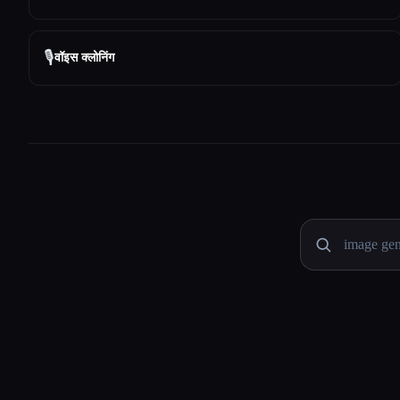
🎙️
वॉइस क्लोनिंग