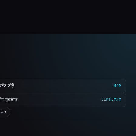
ेंट जोड़ें
MCP
ीय सूचकांक
LLMS.TXT
ge
▾