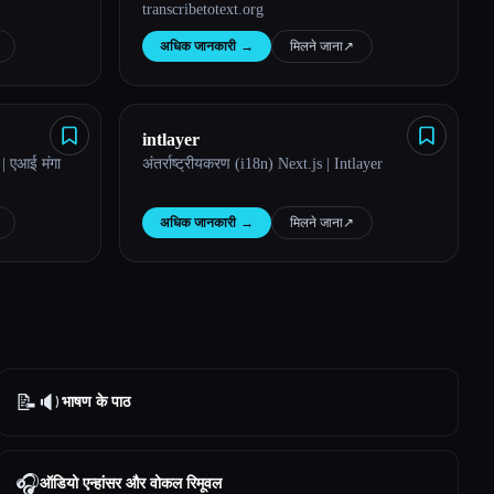
transcribetotext.org
अधिक जानकारी
→
मिलने जाना
↗︎
intlayer
| एआई मंगा
अंतर्राष्ट्रीयकरण (i18n) Next.js | Intlayer
अधिक जानकारी
→
मिलने जाना
↗︎
📝🔉
भाषण के पाठ
🎧
ऑडियो एन्हांसर और वोकल रिमूवल