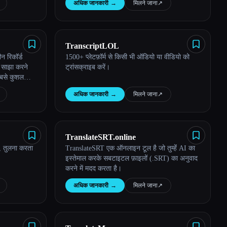
अधिक जानकारी
→
मिलने जाना
↗︎
TranscriptLOL
न रिकॉर्ड
1500+ प्लेटफ़ॉर्म से किसी भी ऑडियो या वीडियो को
, साझा करने
ट्रांसक्राइब करें।
सबसे कुशल
अधिक जानकारी
→
मिलने जाना
↗︎
TranslateSRT.online
ै, तुलना करता
TranslateSRT एक ऑनलाइन टूल है जो तुम्हेंं AI का
इस्तेमाल करके सबटाइटल फ़ाइलों (.SRT) का अनुवाद
करने में मदद करता है।
अधिक जानकारी
→
मिलने जाना
↗︎