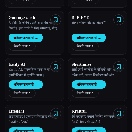
Esc
GummySearch
BI P EYE
Reddit के ज़रिये एआई-आधारित ग्राहक
सेल्फ सर्विस बीआई प्लेटफॉर्म।
रिसर्च। हल करने के लिए समस्याएँ, मौजूदा
समाधानों के बारे में जानकारी और ऐसे लोगों
अधिक जानकारी
→
अधिक जानकारी
→
के बारे में जानें, जो तुम्हारा प्रॉडक्ट ख़रीदना
चाहते हैं।
मिलने जाना
↗︎
मिलने जाना
↗︎
Easify AI
Shortimize
Easify AI: प्राकृतिक भाषा के साथ डेटा
शॉर्ट फ़ॉर्म कॉन्टेंट के वीडियो और अकाउंट
एनालिटिक्स में क्रांति लाना।
ट्रैक करें, उनका विश्लेषण करें और
एक्सप्लोर करें
अधिक जानकारी
→
अधिक जानकारी
→
मिलने जाना
↗︎
मिलने जाना
↗︎
Lifesight
Kraftful
लाइफ़साइट | तुम्हारा यूनिफ़ाइड मार्केटिंग
ऐसे प्रॉडक्ट बनाने के लिए जानकारी पाओ
मेज़रमेंट प्लैटफ़ॉर्म
जिन्हें लोग पसंद करते हैं
अधिक जानकारी
→
अधिक जानकारी
→