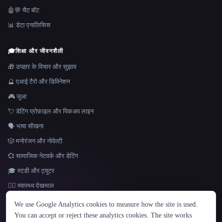
🤖💬 चैट बॉट
📊 डेटा एनालिसिस
🎓
शिक्षा और जीवनशैली
🎁 उपहार के विचार और सुझाव
🔮 एआई टैरो और डिविनेशन
🎮 जुआ
💘 डेटिंग प्रोफ़ाइल और पिकअप लाइन
🗣️ भाषा सीखना
🎲 मनोरंजन और नोवेल्टी
💞 सामाजिक नेटवर्क और डेटिंग
🎓 स्टडी और ट्यूटर
👩‍⚕️ स्वास्थ्य देखभाल
भाषा
We use Google Analytics cookies to measure how the site is used.
English
español
Français
Русский
简体中文
You can accept or reject these analytics cookies. The site works