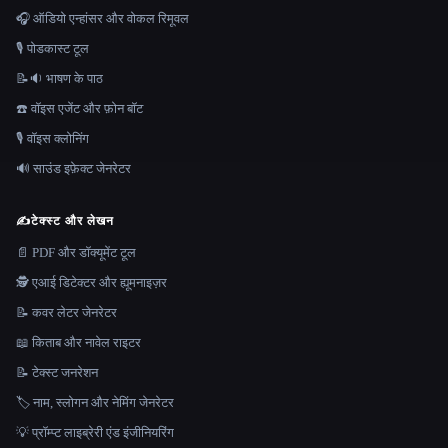
🎧 ऑडियो एन्हांसर और वोकल रिमूवल
🎙️ पोडकास्ट टूल
📝🔉 भाषण के पाठ
☎️ वॉइस एजेंट और फ़ोन बॉट
🎙️ वॉइस क्लोनिंग
🔊 साउंड इफ़ेक्ट जेनरेटर
✍️
टेक्स्ट और लेखन
📄 PDF और डॉक्यूमेंट टूल
🕵️ एआई डिटेक्टर और ह्यूमनाइज़र
📝 कवर लेटर जेनरेटर
📖 किताब और नावेल राइटर
📝 टेक्स्ट जनरेशन
🏷️ नाम, स्लोगन और नेमिंग जेनरेटर
💡 प्रॉम्प्ट लाइब्रेरी एंड इंजीनियरिंग