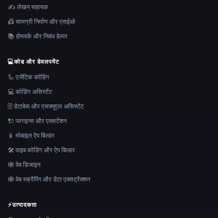
✍️ लेखन सहायक
📠 सामग्री निर्माण और एसईओ
📚 होमवर्क और निबंध हेल्पर
💻
कोड और डेवलपमेंट
🦾 एजेंटिक कोडिंग
💻 कोडिंग असिस्टेंट
🗄️ डेटाबेस और एसक्यूएल असिस्टेंट
🔌 प्लगइन्स और एक्सटेंशन
📱 मोबाइल ऐप बिल्डर
🛠️ वाइब कोडिंग और ऐप बिल्डर
🕸 वेब डिजाइन
🕸️ वेब स्क्रैपिंग और डेटा एक्सट्रैक्शन
⚡
उत्पादकता