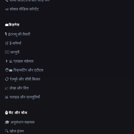
📞 सेल्स आउटरीच और लीड जेन
📣 सोशल मीडिया कॉन्टेंट
💼
बिज़नेस
🎙️ इंटरव्यू की तैयारी
🛒 ई-कॉमर्स
👩‍⚖️ कानूनी
👨‍💻 ग्राहक सहेयता
🧑‍💼 रिक्रूटिंग और एटीएस
📋 रेज़्यूमे और सीवी बिल्डर
📈 लेखा और वित्त
📊 स्लाइड और प्रस्तुतियाँ
🤖
चैट और शोध
🎓 अनुसंधान सहायक
🔍 खोज इंजन