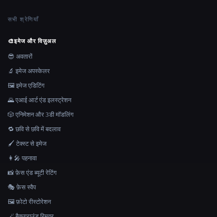
सभी श्रेणियाँ
🎨
इमेज और विज़ुअल
😎 अवतारों
🔬 इमेज अपस्केलर
🖼️ इमेज एडिटिंग
🌄 एआई आर्ट एंड इलस्ट्रेशन
🎲 एनिमेशन और 3डी मॉडलिंग
🔁 छवि से छवि में बदलाव
🖌️ टेक्स्ट से इमेज
👩‍🎤 पहनावा
📸 फ़ेस एंड ब्यूटी रेटिंग
🎭 फ़ेस स्वैप
🖼️ फ़ोटो रीस्टोरेशन
🪄 बैकग्राउंड रिमूवर