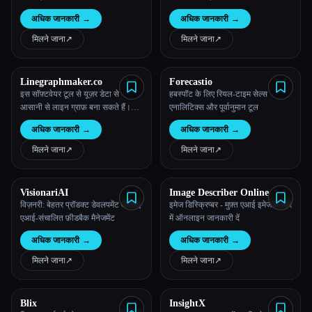
कस्टमाइज़ किए जा सकने वाले रंग, लेबल
अधिक जानकारी
→
अधिक जानकारी
→
और चार्ट आकार प्रदान करता है, जिससे
अनुपातों का साफ़ विज़ुअल पता चलता है।
मिलने जाना
↗︎
मिलने जाना
↗︎
Linegraphmaker.co
Forecastio
इस सॉफ़्टवेयर टूल से यूज़र डेटा से
हबस्पॉट के लिए रियल-टाइम सेल्स
आसानी से लाइन ग्राफ़ बना सकते हैं।
एनालिटिक्स और पूर्वानुमान टूल
इसमें कस्टमाइज़ किए जा सकने वाले
अधिक जानकारी
→
अधिक जानकारी
→
ऐक्सिस, रंग और लेबल शामिल हैं, जो समय
के साथ ट्रेंड के क्लियर विज़ुअलाइज़ेशन
मिलने जाना
↗︎
मिलने जाना
↗︎
पेश करते हैं।
VisionariAI
Image Describer Online
विज़नरी: बेहतर प्रॉडक्ट डेवलपमेंट के लिए
इमेज डिस्क्रिप्बर - मुफ़्त एआई इमेज के बारे
एआई-संचालित फ़ीडबैक मैनेजमेंट
में ऑनलाइन जानकारी दें
अधिक जानकारी
→
अधिक जानकारी
→
मिलने जाना
↗︎
मिलने जाना
↗︎
Blix
InsightX