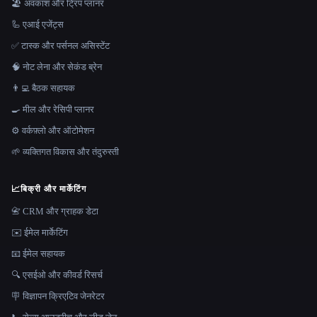
🏖 अवकाश और ट्रिप प्लानर
🦾 एआई एजेंट्स
✅ टास्क और पर्सनल असिस्टेंट
🧠 नोट लेना और सेकंड ब्रेन
👨‍💻 बैठक सहायक
🍳 मील और रेसिपी प्लानर
⚙️ वर्कफ़्लो और ऑटोमेशन
🌱 व्यक्तिगत विकास और तंदुरुस्ती
📈
बिक्री और मार्केटिंग
📇 CRM और ग्राहक डेटा
✉️ ईमेल मार्केटिंग
📧 ईमेल सहायक
🔍 एसईओ और कीवर्ड रिसर्च
🪧 विज्ञापन क्रिएटिव जेनरेटर