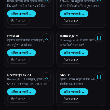
ब्लिक्स: कार्रवाई योग्य ग्राहक जानकारी के
X/Twitter पर समुदायों का विश्लेषण करें
लिए एआई-संचालित टेक्स्ट एनालिटिक्स
और उन्हें गेमिफ़ाई करें। अनुमान लगाना
बंद करें और पता करें कि ऐसा कॉन्टेंट कैसे
अधिक जानकारी
→
अधिक जानकारी
→
बनाया जाता है, जो सहभागिता और तरक्की
को आकर्षित करती हो।
मिलने जाना
↗︎
मिलने जाना
↗︎
Praxi.ai
Homesage.ai
रेगुलेटेड उद्योगों के लिए प्रक्सी एआई -
Homesage.ai: AI के ज़रिए अपने रियल
डेटा क्यूरेशन आरओआई
एस्टेट बिज़नेस को बढ़ाएं
अधिक जानकारी
→
अधिक जानकारी
→
मिलने जाना
↗︎
मिलने जाना
↗︎
RecoveryFox AI
Nick V
RecoveryFox AI कंप्यूटर, एक्सटर्नल
ड्रिफ़्ट - फ़्रामर साइटों के लिए AI-
SSD, HDD ड्राइव, USB या SD कार्ड
संचालित SEO प्लगइन
से महत्वपूर्ण दस्तावेज़ों, बहुमूल्य फ़ोटो और
अधिक जानकारी
→
अधिक जानकारी
→
दूसरी फ़ाइलों को रिकवर करने के लिए एक
एडवांस डेटा रिकवरी सॉफ़्टवेयर है।
मिलने जाना
↗︎
मिलने जाना
↗︎