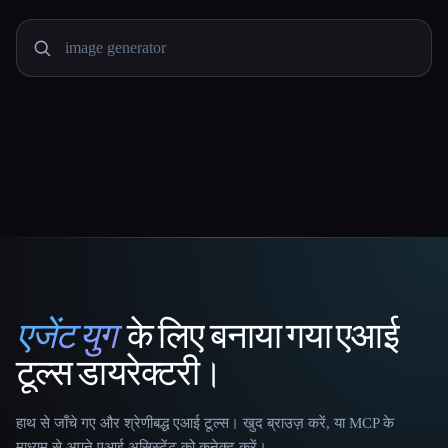
एजेंट युग
के लिए बनाया गया एआई
That AI Collection
टूल्स डायरेक्टरी।
हाथ से जाँचे गए और श्रेणीबद्ध एआई टूल्स। खुद ब्राउज़ करें, या MCP के
माध्यम से अपने एआई असिस्टेंट को कनेक्ट करें।