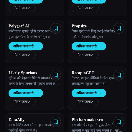
मिलने जाना
↗︎
मिलने जाना
↗︎
Polygraf AI
Propsize
पॉलीग्राफ़ एआई, ज़ीरो ट्रस्ट ऑन-प्रेम
रियल एस्टेट के लिए एआई-संचालित
यूज़र इंटरफ़ेस के ज़रिये AI टूल का
प्रॉपर्टी मेजरमेंट सॉल्यूशन
उपयोग करने वाले संगठनों को डेटा
अधिक जानकारी
→
अधिक जानकारी
→
इंटीग्रिटी और गवर्नेंस समाधान प्रदान
करता है।
मिलने जाना
↗︎
मिलने जाना
↗︎
Likely Spurious
RecapioGPT
दुनिया को बेहतर तरीके से समझाने में मदद
टेक्स्ट, फ़ाइल, वीडियो के लिए एडवांस AI
करने के लिए जानकारी प्रदान करने के
समराइज़र; बहुभाषी सहायता।
लिए, 1 मिलियन टाइम सीरीज़ के डेटाबेस
अधिक जानकारी
→
अधिक जानकारी
→
के साथ आर्थिक और न्यूज़ एनग्राम सीरीज़
पर रैपिड कॉज़ल मॉडलिंग।
मिलने जाना
↗︎
मिलने जाना
↗︎
DataAlly
Piechartmaker.co
हम मार्केटिंग डेटा को समझना आसान और
इस सॉफ़्टवेयर टूल से यूज़र डेटा से
कार्रवाई योग्य बनाते हैं।
आसानी से पाई चार्ट बना सकते हैं। यह