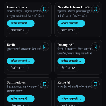
Genius Sheets
NewsDeck from OneSub
सभी श्रेणियाँ
जीनियस शीट्स - बिज़नेस इंटेलिजेंस फ़्रॉम
न्यूज़डेक - रोज़ाना हज़ारों लेख ढूँढें, फ़िल्टर
द फ्यूचर एआई पावर्ड डेटा एनालिटिक्स
करें और उनका विश्लेषण करें।
हमारे बारे में
अधिक जानकारी
→
अधिक जानकारी
→
मिलने जाना
↗︎
मिलने जाना
↗︎
Decile
DetangleAI
पूछकर अपनी जरूरत का डेटा प्राप्त करें।
किसी भी पॉडकास्ट, ईमेल, कानूनी
दस्तावेज़, किताब वगैरह को संक्षेप में
बताओ, ताकि तुम कर सको जो मायने
अधिक जानकारी
→
अधिक जानकारी
→
रखता है उस पर ध्यान दो।
मिलने जाना
↗︎
मिलने जाना
↗︎
SummerEyes
Rome AI
Summereyes: तुम्हारे ब्राउज़र में AI द्वारा
अपने डेटा को संवादी तरीके से क्वेरी करें
संचालित सारांश
अधिक जानकारी
→
अधिक जानकारी
→
मिलने जाना
↗︎
मिलने जाना
↗︎