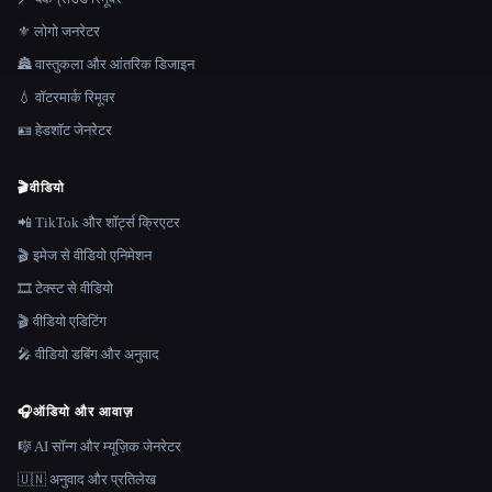
⚜️ लोगो जनरेटर
🏯 वास्तुकला और आंतरिक डिजाइन
💧 वॉटरमार्क रिमूवर
🪪 हेडशॉट जेनरेटर
🎬
वीडियो
📲 TikTok और शॉर्ट्स क्रिएटर
🎬 इमेज से वीडियो एनिमेशन
🎞️ टेक्स्ट से वीडियो
🎬 वीडियो एडिटिंग
🎤 वीडियो डबिंग और अनुवाद
🎧
ऑडियो और आवाज़
🎼 AI सॉन्ग और म्यूज़िक जेनरेटर
🇺🇳 अनुवाद और प्रतिलेख