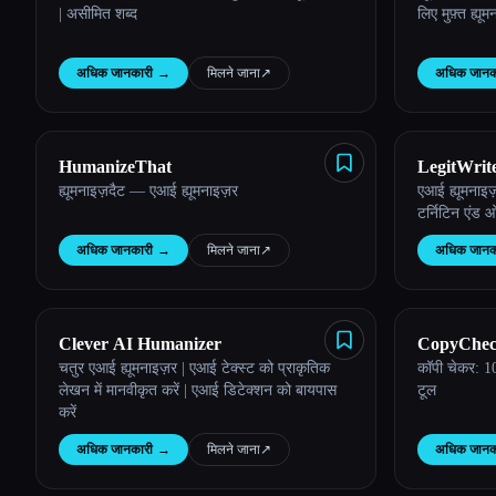
| असीमित शब्द
लिए मुफ़्त ह्यू
अधिक जानकारी
→
मिलने जाना
↗︎
अधिक जानक
HumanizeThat
LegitWrit
ह्यूमनाइज़दैट — एआई ह्यूमनाइज़र
एआई ह्यूमनाइज
टर्निटिन एंड
अधिक जानकारी
→
मिलने जाना
↗︎
अधिक जानक
Clever AI Humanizer
CopyChec
चतुर एआई ह्यूमनाइज़र | एआई टेक्स्ट को प्राकृतिक
कॉपी चेकर: 1
लेखन में मानवीकृत करें | एआई डिटेक्शन को बायपास
टूल
करें
अधिक जानकारी
→
मिलने जाना
↗︎
अधिक जानक