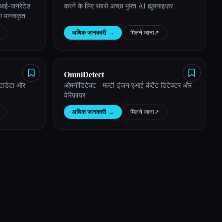
ए एआई-जनरेटेड
करने के लिए सबसे अच्छा मुफ़्त AI ह्यूमनाइज़र
छा मानवकृत AI
अधिक जानकारी
→
मिलने जाना
↗︎
OmniDetect
ेटाडेटा और
ओमनीडिटेक्ट - मल्टी-इंजन एआई कंटेंट डिटेक्टर और
वेरिफ़ायर
अधिक जानकारी
→
मिलने जाना
↗︎