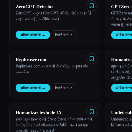
ZeroGPT Detector
GPTZero
ZeroGPT - मुफ़्त ChatGPT कॉन्टेंट डिटेक्टर (कोई
GPTZero एक ए
साइन अप नहीं, असीमित शब्द)
भी तरह के टेक्
सकता है, ताकि
के टोन की प
अधिक जानकारी
→
मिलने जाना
↗︎
अधिक जानक
Rephrasee com
Humaniza
Rephrasee.com - आसानी से रीफ़्रेज़, अनुवाद और
ह्यूमनाइज़र टेक
प्रूफरीड
छोटी भाषाओं, ज
अनुकूलित किय
अधिक जानकारी
→
मिलने जाना
↗︎
अधिक जानक
Humanizar texto de IA
Undetecab
हमारा ह्यूमनाइज़ एआई टेक्स्ट टेक्स्ट को मानवीय बनाने
UndetecableG
Detection
के लिए टेक्स्ट को ऑनलाइन परिवर्तित करने का एक
डिटेक्शन को 
Online
मुफ़्त और विश्वसनीय टूल है।