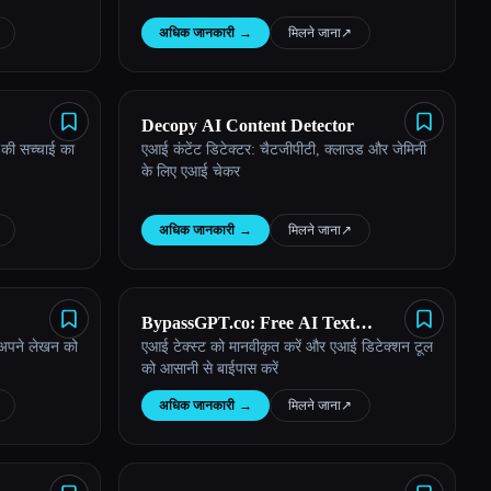
अधिक जानकारी
→
मिलने जाना
↗︎
Decopy AI Content Detector
 की सच्चाई का
एआई कंटेंट डिटेक्टर: चैटजीपीटी, क्लाउड और जेमिनी
के लिए एआई चेकर
अधिक जानकारी
→
मिलने जाना
↗︎
BypassGPT.co: Free AI Text
 अपने लेखन को
एआई टेक्स्ट को मानवीकृत करें और एआई डिटेक्शन टूल
Humanizer
को आसानी से बाईपास करें
अधिक जानकारी
→
मिलने जाना
↗︎