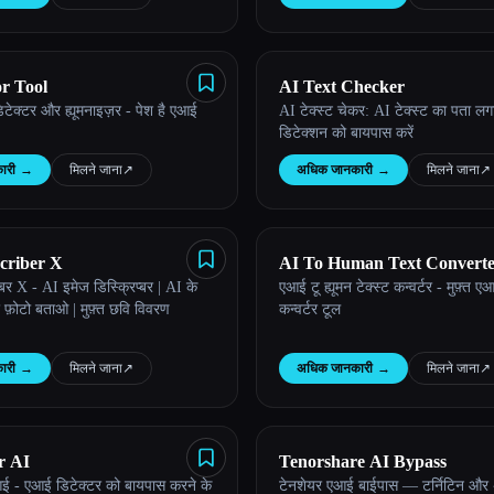
or Tool
AI Text Checker
डिटेक्टर और ह्यूमनाइज़र - पेश है एआई
AI टेक्स्ट चेकर: AI टेक्स्ट का पता ल
डिटेक्शन को बायपास करें
ारी
→
मिलने जाना
↗︎
अधिक जानकारी
→
मिलने जाना
↗︎
criber X
AI To Human Text Converte
्बर X - AI इमेज डिस्क्रिप्बर | AI के
एआई टू ह्यूमन टेक्स्ट कन्वर्टर - मुफ़्त ए
फ़ोटो बताओ | मुफ़्त छवि विवरण
कन्वर्टर टूल
ारी
→
मिलने जाना
↗︎
अधिक जानकारी
→
मिलने जाना
↗︎
r AI
Tenorshare AI Bypass
एआई - एआई डिटेक्टर को बायपास करने के
टेनशेयर एआई बाईपास — टर्निटिन और 