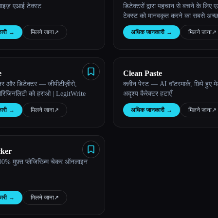
मनाइज़ एआई टेक्स्ट
डिटेक्टरों द्वारा पहचान से बचने के लि
टेक्स्ट को मानवकृत करने का सबसे अच्
टूल
ारी
→
मिलने जाना
↗︎
अधिक जानकारी
→
मिलने जाना
↗︎
e
Clean Paste
़र और डिटेक्टर — जीपीटीज़ीरो,
क्लीन पेस्ट — AI वॉटरमार्क, छिपे हुए म
 ओरिजिनलिटी को हराओ | LegitWrite
अदृश्य कैरेक्टर हटाएँ
ारी
→
मिलने जाना
↗︎
अधिक जानकारी
→
मिलने जाना
↗︎
ker
00% मुफ़्त प्लेजिरिज़्म चेकर ऑनलाइन
ारी
→
मिलने जाना
↗︎