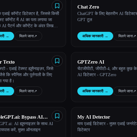
Chat Zero
आई कॉन्टेंट डिटेक्टर है, जिससे किसी
ChatGPT के लिए बेहतरीन AI डिटेक्ट
स्ट कॉन्टेंट में AI का पता लगाया जा
GPT टूल
 AI पैटर्न और कॉन्टेंट के अंदर लिखने
हचान की जा सके।
ारी
→
मिलने जाना
↗︎
अधिक जानकारी
→
मिलने जाना
↗︎
r Texto
GPTZero AI
्स्टो - एआई टेक्स्ट ह्यूमैनाइज़र, जिसे
चैटजीपीटी, जीपीटी-4, और बहुत कुछ के 
ैसे कि स्पैनिश और पुर्तगाली के लिए
AI डिटेक्टर - GPTZero
ा गया है।
ारी
→
मिलने जाना
↗︎
अधिक जानकारी
→
मिलने जाना
↗︎
leGPT.ai: Bypass AI
My AI Detector
PT.ai: AI ह्यूमनाइज़र के साथ AI
माय एआई डिटेक्टर - मुफ़्त एआई जनरेटेड
 with AI Humanizer Free
बायपास करें, मुफ़्त ऑनलाइन
डिटेक्टर