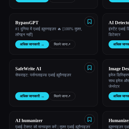
BypassGPT
AI Detect
#1 दुनिया में एआई ह्यूमनाइज़र 🔥 [100% मुफ़्त,
इंस्टेंट एआई 
लॉगइन नहीं]
डिटेक्टर
अधिक जानकारी
→
मिलने जाना
↗︎
अधिक जानक
SafeWrite AI
Image Des
सेफराइट: पर्सनलाइज़्ड एआई ह्यूमैनाइज़र
इमेज डिस्क्रिप
साथ इमेज और 
जेनरेटर
अधिक जानकारी
→
मिलने जाना
↗︎
अधिक जानक
AI humanizer
Humanize
एआई टेक्स्ट को मानवकृत करें | मुफ़्त एआई ह्यूमैनाइज़र
ह्यूमनाइज़र 