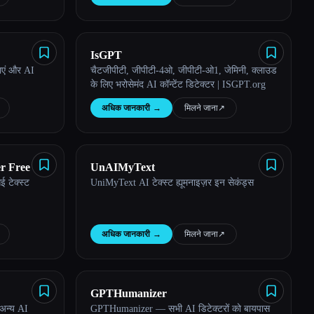
IsGPT
गाएं और AI
चैटजीपीटी, जीपीटी-4ओ, जीपीटी-ओ1, जेमिनी, क्लाउड
के लिए भरोसेमंद AI कॉन्टेंट डिटेक्टर | ISGPT.org
अधिक जानकारी
→
मिलने जाना
↗︎
r Free
UnAIMyText
आई टेक्स्ट
UniMyText AI टेक्स्ट ह्यूमनाइज़र इन सेकंड्स
अधिक जानकारी
→
मिलने जाना
↗︎
GPTHumanizer
अन्य AI
GPTHumanizer — सभी AI डिटेक्टरों को बायपास