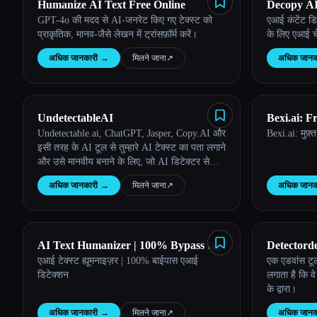
Humanize AI Text Free Online
Decopy A
GPT-4o की मदद से AI-जनरेट किए गए टेक्स्ट को
एआई कंटेंट डि
प्राकृतिक, मानव-जैसे लेखन में ट्रांसफ़ॉर्म करें।
के लिए एआई 
अधिक जानकारी
→
मिलने जाना
↗︎
अधिक जानक
UndetectableAI
Bexi.ai: 
Undetectable.ai, ChatGPT, Jasper, Copy.AI और
Bexi.ai: मुफ़
Detector
इसी तरह के AI टूल से तुम्हारे AI टेक्स्ट का पता लगाने
और उसे मानवीय बनाने के लिए, जो AI डिटेक्टर से
बचती है, पूरी तरह से मानव-जैसी सामग्री में बदलने के
अधिक जानकारी
→
मिलने जाना
↗︎
अधिक जानक
लिए एक ज़रूरी रीराइटिंग टूल है।
AI Text Humanizer | 100% Bypass AI
Detectord
एआई टेक्स्ट ह्यूमनाइज़र | 100% बाईपास एआई
एक एडवांस टूल
Detection
डिटेक्शन
लगाता है कि वे 
के द्वारा।
अधिक जानकारी
→
मिलने जाना
↗︎
अधिक जानक