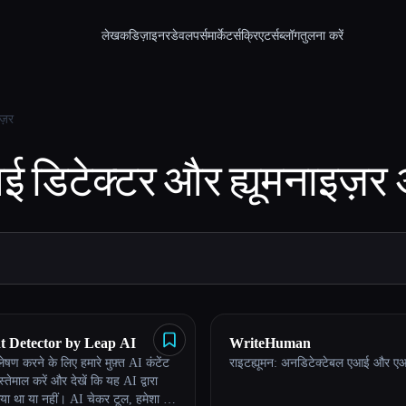
लेखक
डिज़ाइनर
डेवलपर्स
मार्केटर्स
क्रिएटर्स
ब्लॉग
तुलना करें
ज़र
 डिटेक्टर और ह्यूमनाइज़र
t Detector by Leap AI
WriteHuman
्लेषण करने के लिए हमारे मुफ़्त AI कंटेंट
राइटह्यूमन: अनडिटेक्टेबल एआई और एआई
्तेमाल करें और देखें कि यह AI द्वारा
या था या नहीं। AI चेकर टूल, हमेशा के