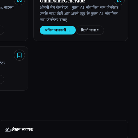
OmniNameGenerator
s सदस्य
ओमनी नेम जेनरेटर - मुफ़्त AI-संचालित नाम जेनरेटर |
उनके साथ खेलें और अपने खुद के मुफ़्त AI-संचालित
नाम जेनरेटर बनाएं
अधिक जानकारी
→
मिलने जाना
↗︎
रेटर
✍️
लेखन सहायक