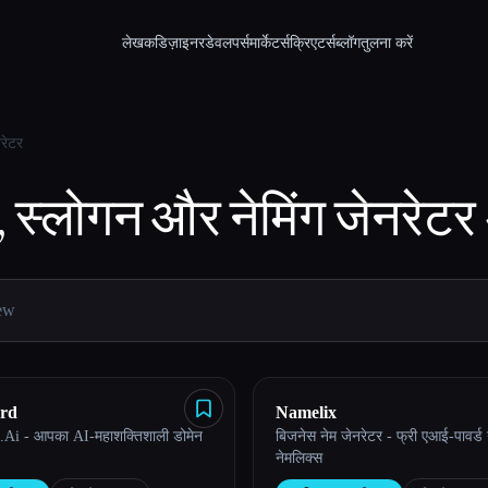
लेखक
डिज़ाइनर
डेवलपर्स
मार्केटर्स
क्रिएटर्स
ब्लॉग
तुलना करें
रेटर
, स्लोगन और नेमिंग जेनरेटर
rd
Namelix
Ai - आपका AI-महाशक्तिशाली डोमेन
बिजनेस नेम जेनरेटर - फ्री एआई-पावर्ड न
नेमलिक्स