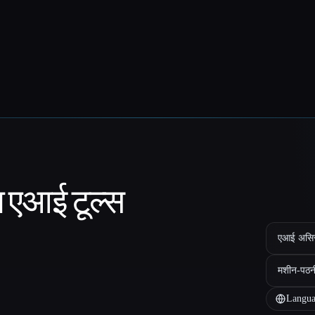
ा एआई टूल्स
एआई असिस्ट
मशीन-पठन
Langua