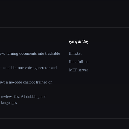
एआई के लिए
ew: turning documents into trackable
llms.txt
llms-full.txt
 an all-in-one voice generator and
MCP server
ew: a no-code chatbot trained on
 review: fast AI dubbing and
+ languages