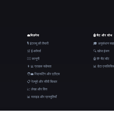
💼
बिज़नेस
🤖
चैट और शोध
🎙️ इंटरव्यू की तैयारी
🎓 अनुसंधान स
🛒 ई-कॉमर्स
🔍 खोज इंजन
👩‍⚖️ कानूनी
🤖💬 चैट बॉट
👨‍💻 ग्राहक सहेयता
📊 डेटा एनालिसि
🧑‍💼 रिक्रूटिंग और एटीएस
📋 रेज़्यूमे और सीवी बिल्डर
📈 लेखा और वित्त
📊 स्लाइड और प्रस्तुतियाँ