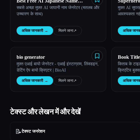
Best Free AI Japanese Name
Superher
सबसे अच्छा मुफ़्त AI जापानी नाम जेनरेटर (मतलब और
मुफ़्त AI सुपर
Generator
उच्चारण के साथ)
आवश्यकता नहीं
अधिक जानकारी
→
मिलने जाना
↗︎
अधिक जानक
bio generator
Book Titl
मुफ़्त एआई बायो जेनरेटर - एआई इंस्टाग्राम, लिंक्डइन,
किताब के टाइ
डेटिंग ऐप बायो क्रिएटर | BioAI
क्रिएटिव बुक्
अधिक जानकारी
→
मिलने जाना
↗︎
अधिक जानक
टेक्स्ट और लेखन में और देखें
📝
टेक्स्ट जनरेशन