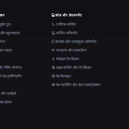
ेखन
💻
कोड और डेवलपमेंट
मेंट टूल
🦾 एजेंटिक कोडिंग
 और ह्यूमनाइज़र
💻 कोडिंग असिस्टेंट
रेटर
🗄️ डेटाबेस और एसक्यूएल असिस्टेंट
ेल राइटर
🔌 प्लगइन्स और एक्सटेंशन
न
📱 मोबाइल ऐप बिल्डर
र नेमिंग जेनरेटर
🛠️ वाइब कोडिंग और ऐप बिल्डर
ेरी एंड इंजीनियरिंग
🕸 वेब डिजाइन
क
🕸️ वेब स्क्रैपिंग और डेटा एक्सट्रैक्शन
माण और एसईओ
ंध हेल्पर