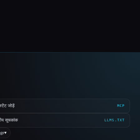
ेंट जोड़ें
MCP
ीय सूचकांक
LLMS.TXT
ge
▾