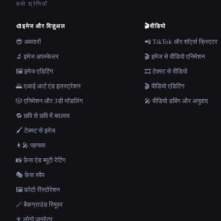
सभी श्रेणियाँ
🎨
इमेज और विज़ुअल
🎬
वीडियो
😎 अवतारों
📲 TikTok और शॉर्ट्स क्रिएटर
🔬 इमेज अपस्केलर
🎬 इमेज से वीडियो एनिमेशन
🖼️ इमेज एडिटिंग
🎞️ टेक्स्ट से वीडियो
🌄 एआई आर्ट एंड इलस्ट्रेशन
🎬 वीडियो एडिटिंग
🎲 एनिमेशन और 3डी मॉडलिंग
🎤 वीडियो डबिंग और अनुवाद
🔁 छवि से छवि में बदलाव
🖌️ टेक्स्ट से इमेज
👩‍🎤 पहनावा
📸 फ़ेस एंड ब्यूटी रेटिंग
🎭 फ़ेस स्वैप
🖼️ फ़ोटो रीस्टोरेशन
🪄 बैकग्राउंड रिमूवर
⚜️ लोगो जनरेटर