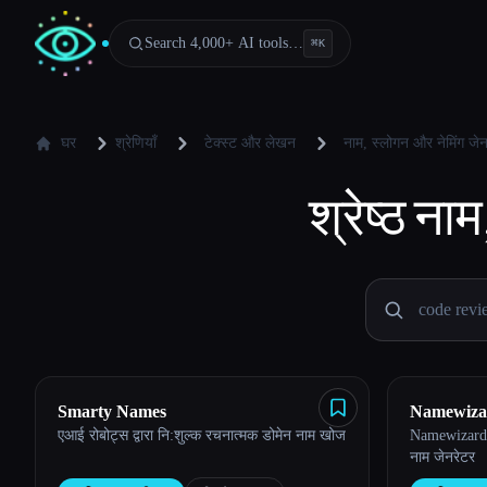
Search 4,000+ AI tools…
⌘
K
घर
श्रेणियाँ
टेक्स्ट और लेखन
नाम, स्लोगन और नेमिंग जेन
श्रेष्ठ
नाम
Smarty Names
Namewiza
एआई रोबोट्स द्वारा नि:शुल्क रचनात्मक डोमेन नाम खोज
Namewizard.
नाम जेनरेटर