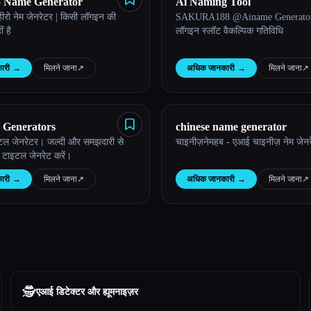
o Name Generator
Ai Naming Tool
हीरो नेम जेनरेटर | किसी लॉगइन की
SAKURA188 @Ainame Generator
 है
लॉगइन स्लॉट वैकल्पिक गतिविधि
ारी
→
मिलने जाना
↗︎
अधिक जानकारी
→
मिलने जाना
↗︎
e Generators
chinese name generator
टल जेनरेटर। जल्दी और समझदारी से
चाइनीज़नेमहब - एआई चाइनीज़ नेम जेन
स टाइटल जेनरेट करें।
ारी
→
मिलने जाना
↗︎
अधिक जानकारी
→
मिलने जाना
↗︎
🕵️
एआई डिटेक्टर और ह्यूमनाइज़र