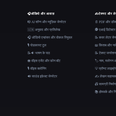
🎧
ऑडियो और आवाज़
✍️
टेक्स्ट और ल
🎼 AI सॉन्ग और म्यूज़िक जेनरेटर
📄 PDF और डॉक्यू
🇺🇳 अनुवाद और प्रतिलेख
🕵️ एआई डिटेक्टर
🎧 ऑडियो एन्हांसर और वोकल रिमूवल
📝 कवर लेटर जेन
🎙️ पोडकास्ट टूल
📖 किताब और नाव
📝🔉 भाषण के पाठ
📝 टेक्स्ट जनरेश
☎️ वॉइस एजेंट और फ़ोन बॉट
🏷️ नाम, स्लोगन औ
🎙️ वॉइस क्लोनिंग
💡 प्रॉम्प्ट लाइब्र
🔊 साउंड इफ़ेक्ट जेनरेटर
✍️ लेखन सहाय
📠 सामग्री निर्
📚 होमवर्क और निब