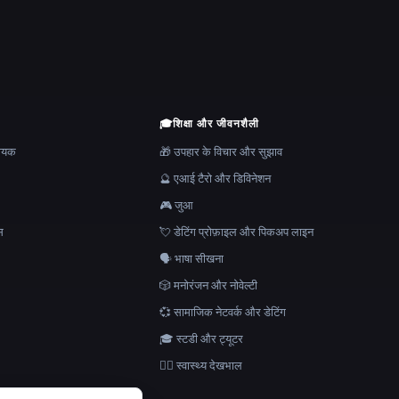
🎓
शिक्षा और जीवनशैली
हायक
🎁 उपहार के विचार और सुझाव
🔮 एआई टैरो और डिविनेशन
🎮 जुआ
स
💘 डेटिंग प्रोफ़ाइल और पिकअप लाइन
🗣️ भाषा सीखना
🎲 मनोरंजन और नोवेल्टी
💞 सामाजिक नेटवर्क और डेटिंग
🎓 स्टडी और ट्यूटर
👩‍⚕️ स्वास्थ्य देखभाल