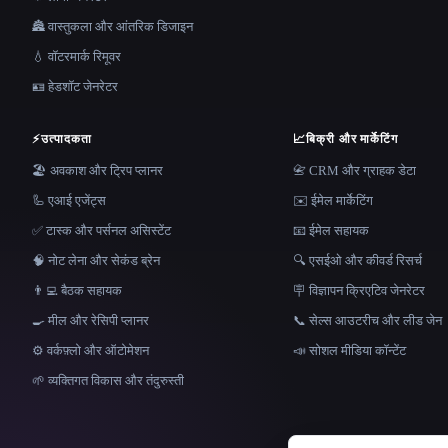
🏯 वास्तुकला और आंतरिक डिजाइन
💧 वॉटरमार्क रिमूवर
🪪 हेडशॉट जेनरेटर
⚡
उत्पादकता
📈
बिक्री और मार्केटिंग
🏖 अवकाश और ट्रिप प्लानर
📇 CRM और ग्राहक डेटा
🦾 एआई एजेंट्स
✉️ ईमेल मार्केटिंग
✅ टास्क और पर्सनल असिस्टेंट
📧 ईमेल सहायक
🧠 नोट लेना और सेकंड ब्रेन
🔍 एसईओ और कीवर्ड रिसर्च
👨‍💻 बैठक सहायक
🪧 विज्ञापन क्रिएटिव जेनरेटर
🍳 मील और रेसिपी प्लानर
📞 सेल्स आउटरीच और लीड जेन
⚙️ वर्कफ़्लो और ऑटोमेशन
📣 सोशल मीडिया कॉन्टेंट
🌱 व्यक्तिगत विकास और तंदुरुस्ती