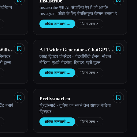
Instascribe
ऑटोमेशन
Instascribe एक AI-संचालित ऐप है जो आपके
Instagram फ़ोटो के लिए वैयक्तिकृत कैप्शन बनाता है
अधिक जानकारी
→
मिलने जाना
↗︎
With
AI Twitter Generator - ChatGPT
ेनरेटर,
एआई ट्विटर जेनरेटर - चैटजीपीटी इंजन, सोशल
Engine
ी टूल्स
मीडिया, एआई चैटबोट, ट्विटर, फ्री टूल्स
अधिक जानकारी
→
मिलने जाना
↗︎
Prettysmart co
ेंट बनाएं
प्रिटीस्मार्ट - दुनिया का सबसे तेज़ सोशल मीडिया
क्रिएटर।
अधिक जानकारी
→
मिलने जाना
↗︎