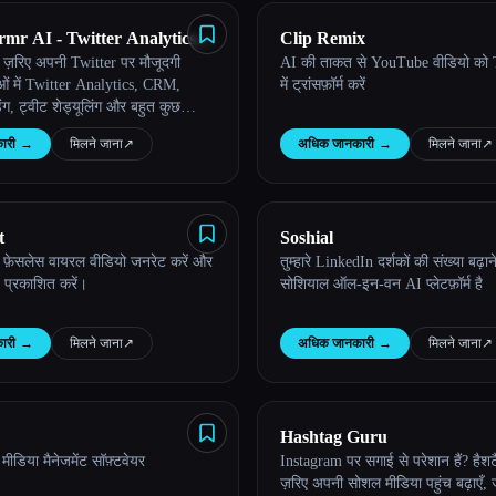
rmr AI - Twitter Analytics &
Clip Remix
के ज़रिए अपनी Twitter पर मौजूदगी
AI की ताकत से YouTube वीडियो को T
g Software
ाओं में Twitter Analytics, CRM,
में ट्रांसफ़ॉर्म करें
ंग, ट्वीट शेड्यूलिंग और बहुत कुछ
ारी
→
मिलने जाना
↗︎
अधिक जानकारी
→
मिलने जाना
↗︎
t
Soshial
 फ़ेसलेस वायरल वीडियो जनरेट करें और
तुम्हारे LinkedIn दर्शकों की संख्या बढ़ान
प प्रकाशित करें।
सोशियाल ऑल-इन-वन AI प्लेटफ़ॉर्म है
ारी
→
मिलने जाना
↗︎
अधिक जानकारी
→
मिलने जाना
↗︎
Hashtag Guru
ीडिया मैनेजमेंट सॉफ़्टवेयर
Instagram पर सगाई से परेशान हैं? हैशटै
ज़रिए अपनी सोशल मीडिया पहुंच बढ़ाएँ,