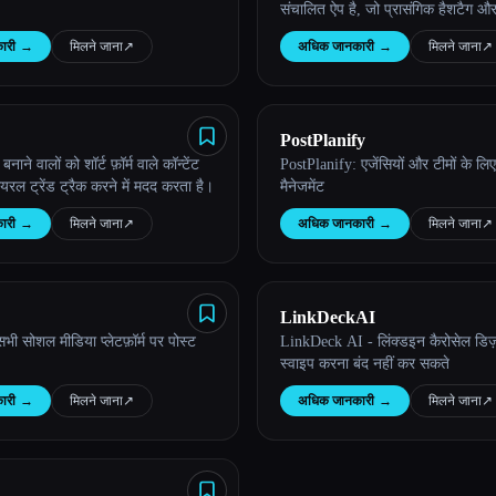
संचालित ऐप है, जो प्रासंगिक हैशटैग औ
करता है, ताकि पोस्टिंग को आसान बना
ारी
→
मिलने जाना
↗︎
अधिक जानकारी
→
मिलने जाना
↗︎
सहभागिता बढ़ाई जा सके।
PostPlanify
बनाने वालों को शॉर्ट फ़ॉर्म वाले कॉन्टेंट
PostPlanify: एजेंसियों और टीमों के ल
 वायरल ट्रेंड ट्रैक करने में मदद करता है।
मैनेजमेंट
ारी
→
मिलने जाना
↗︎
अधिक जानकारी
→
मिलने जाना
↗︎
LinkDeckAI
भी सोशल मीडिया प्लेटफ़ॉर्म पर पोस्ट
LinkDeck AI - लिंक्डइन कैरोसेल डिज़
स्वाइप करना बंद नहीं कर सकते
ारी
→
मिलने जाना
↗︎
अधिक जानकारी
→
मिलने जाना
↗︎