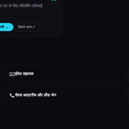
ंट एरा के लिए पब्लिशिंग एपीआई
ारी
→
मिलने जाना
↗︎
📧
ईमेल सहायक
📞
सेल्स आउटरीच और लीड जेन