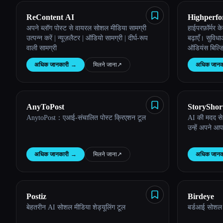
ReContent AI
Highperfo
अपने ब्लॉग पोस्ट से वायरल सोशल मीडिया सामग्री
हाईपरफ़ॉर्मर 
Schedulin
उत्पन्न करें | न्यूज़लैटर | ऑडियो सामग्री | दीर्घ-रूप
बढ़ाएँ। सुविध
वाली सामग्री
ऑडियंस बिल्डि
शामिल हैं।
अधिक जानकारी
→
मिलने जाना
↗︎
अधिक जानक
AnyToPost
StoryShor
AnytoPost：एआई-संचालित पोस्ट क्रिएशन टूल
AI की मदद से
उन्हें अपने आ
अधिक जानकारी
→
मिलने जाना
↗︎
अधिक जानक
Postiz
Birdeye
बेहतरीन AI सोशल मीडिया शेड्यूलिंग टूल
बर्डआई सोशल म