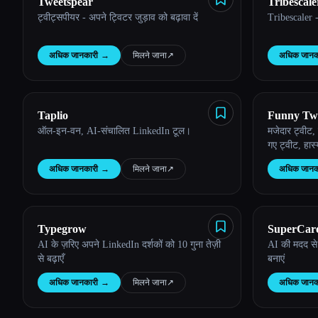
Tweetspear
Tribescale
ट्वीट्सपीयर - अपने ट्विटर जुड़ाव को बढ़ावा दें
Tribescaler -
अधिक जानकारी
→
मिलने जाना
↗︎
अधिक जानक
Taplio
Funny Twe
ऑल-इन-वन, AI-संचालित LinkedIn टूल।
मजेदार ट्वीट
गए ट्वीट, हास
अधिक जानकारी
→
मिलने जाना
↗︎
अधिक जानक
Typegrow
SuperCaro
AI के ज़रिए अपने LinkedIn दर्शकों को 10 गुना तेज़ी
AI की मदद से 
से बढ़ाएँ
बनाएं
अधिक जानकारी
→
मिलने जाना
↗︎
अधिक जानक