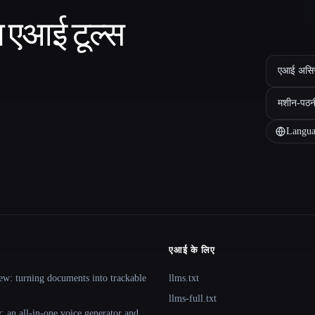
ा एआई टूल्स
एआई असिस्ट
मशीन-पठन
Langua
एआई के लिए
ew: turning documents into trackable
llms.txt
llms-full.txt
 an all-in-one voice generator and