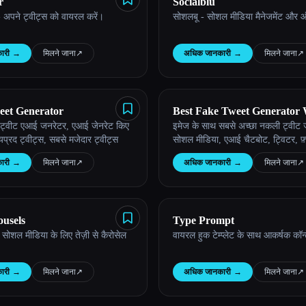
r
Socialblu
 अपने ट्वीट्स को वायरल करें।
सोशलबू - सोशल मीडिया मैनेजमेंट और 
ारी
→
मिलने जाना
↗︎
अधिक जानकारी
→
मिलने जाना
↗︎
et Generator
Best Fake Tweet Generator 
, ट्वीट एआई जनरेटर, एआई जेनरेट किए
इमेज के साथ सबसे अच्छा नकली ट्वीट ज
Image
्यप्रद ट्वीट्स, सबसे मजेदार ट्वीट्स
सोशल मीडिया, एआई चैटबोट, ट्विटर, फ़्र
ारी
→
मिलने जाना
↗︎
अधिक जानकारी
→
मिलने जाना
↗︎
usels
Type Prompt
सोशल मीडिया के लिए तेज़ी से कैरोसेल
वायरल हुक टेम्प्लेट के साथ आकर्षक कॉन्ट
ारी
→
मिलने जाना
↗︎
अधिक जानकारी
→
मिलने जाना
↗︎