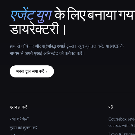
एजेंट युग
के लिए बनाया गय
That AI Collection
डायरेक्टरी।
हाथ से जाँचे गए और श्रेणीबद्ध एआई टूल्स। खुद ब्राउज़ करें, या MCP के
माध्यम से अपने एआई असिस्टेंट को कनेक्ट करें।
अपना टूल जमा करें
→
ब्राउज़ करें
पढ़ें
Site navigation
सभी श्रेणियाँ
Coursebox revi
courses with AI
टूल्स की तुलना करें
Lovo AI review: