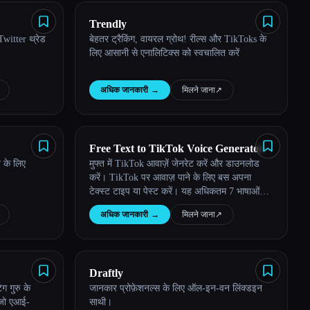
Trendly
witter थ्रेड
बेहतर ट्रैकिंग, वायरल ग्रोथ! रील्स और TikToks के
लिए आसानी से एनालिटिक्स को स्वचालित करें
अधिक जानकारी
→
मिलने जाना
↗︎
Free Text to TikTok Voice Generator
े के लिए
मुफ्त में TikTok आवाज़ें जेनरेट करें और डाउनलोड
करें। TikTok पर आवाज़ पाने के लिए बस अपना
टेक्स्ट टाइप या पेस्ट करें। यह अधिकतम 7 भाषाओं
और 37 वॉइस स्टाइल को सपोर्ट करता है।
अधिक जानकारी
→
मिलने जाना
↗︎
Draftly
ग गुरु के
जानकार प्रोफ़ेशनल्स के लिए ऑल-इन-वन लिंक्डइन
 जो एआई-
साथी।