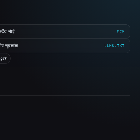
ेंट जोड़ें
MCP
ीय सूचकांक
LLMS.TXT
ge
▾