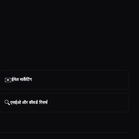
✉️
ईमेल मार्केटिंग
🔍
एसईओ और कीवर्ड रिसर्च