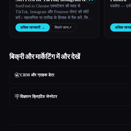
SortFeed.io Chrome एक्सटेंशन की मदद से
पब्लोरा — एजे
Pinterest - SortFeed.io
TikTok, Instagram और Pinterest पोस्ट को सॉर्ट
करें। सहभागिता या तारीख के हिसाब से रैंक करें, फिर
तेज़ी से रिसर्च करने के लिए डेटा एक्सपोर्ट करें।
अधिक जानकारी
→
मिलने जाना
↗︎
अधिक जानक
बिक्री और मार्केटिंग में और देखें
📇
CRM और ग्राहक डेटा
🪧
विज्ञापन क्रिएटिव जेनरेटर