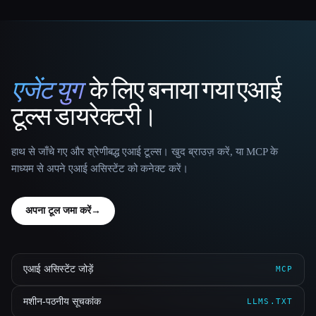
एजेंट युग
के लिए बनाया गया एआई
That AI Collection
टूल्स डायरेक्टरी।
हाथ से जाँचे गए और श्रेणीबद्ध एआई टूल्स। खुद ब्राउज़ करें, या MCP के
माध्यम से अपने एआई असिस्टेंट को कनेक्ट करें।
अपना टूल जमा करें
→
एआई असिस्टेंट जोड़ें
MCP
मशीन-पठनीय सूचकांक
LLMS.TXT