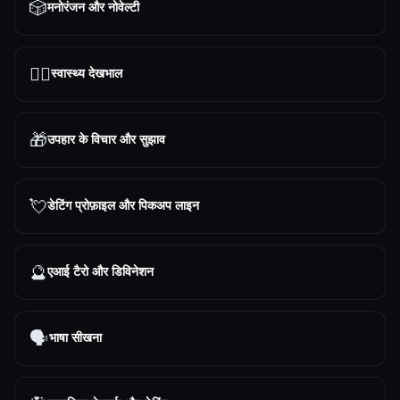
🎲
मनोरंजन और नोवेल्टी
👩‍⚕️
स्वास्थ्य देखभाल
🎁
उपहार के विचार और सुझाव
💘
डेटिंग प्रोफ़ाइल और पिकअप लाइन
🔮
एआई टैरो और डिविनेशन
🗣️
भाषा सीखना