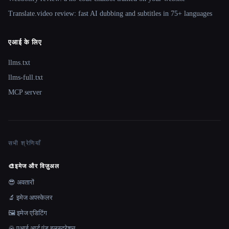
Translate.video review: fast AI dubbing and subtitles in 75+ languages
एआई के लिए
llms.txt
llms-full.txt
MCP server
सभी श्रेणियाँ
🎨
इमेज और विज़ुअल
😎 अवतारों
🔬 इमेज अपस्केलर
🖼️ इमेज एडिटिंग
🌄 एआई आर्ट एंड इलस्ट्रेशन