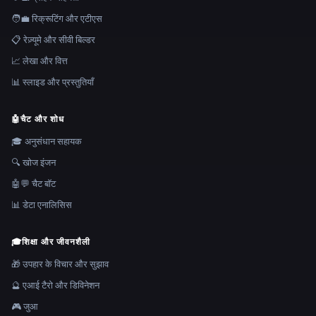
🧑‍💼 रिक्रूटिंग और एटीएस
📋 रेज़्यूमे और सीवी बिल्डर
📈 लेखा और वित्त
📊 स्लाइड और प्रस्तुतियाँ
🤖
चैट और शोध
🎓 अनुसंधान सहायक
🔍 खोज इंजन
🤖💬 चैट बॉट
📊 डेटा एनालिसिस
🎓
शिक्षा और जीवनशैली
🎁 उपहार के विचार और सुझाव
🔮 एआई टैरो और डिविनेशन
🎮 जुआ