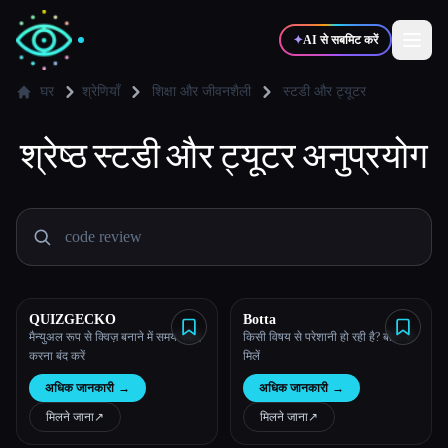
✦
AI से सबमिट करें
घर
श्रेणियाँ
शिक्षा और जीवनशैली
स्टडी और ट्यूटर
श्रेष्ठ
✍️
स्टडी और ट्यूटर
🎨
अनुप्रयोग
लेखक
डिज़ाइनर
💻
📈
डेवलपर्स
मार्केटर्स
🎓
🎬
विद्यार्थी
क्रिएटर्स
QUIZGECKO
Botta
मैन्युअल रूप से क्विज़ बनाने में समय बर्बाद
किसी विषय से परेशानी हो रही है? बोटा से
करना बंद करें
मिलें
ब्लॉग
अधिक जानकारी
→
अधिक जानकारी
→
मिलने जाना
↗︎
मिलने जाना
↗︎
टूल्स की तुलना करें