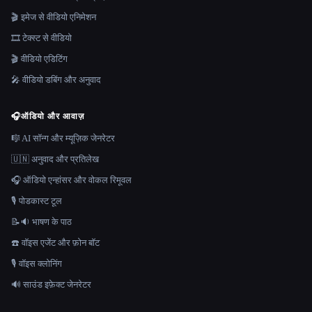
🎬 इमेज से वीडियो एनिमेशन
🎞️ टेक्स्ट से वीडियो
🎬 वीडियो एडिटिंग
🎤 वीडियो डबिंग और अनुवाद
🎧
ऑडियो और आवाज़
🎼 AI सॉन्ग और म्यूज़िक जेनरेटर
🇺🇳 अनुवाद और प्रतिलेख
🎧 ऑडियो एन्हांसर और वोकल रिमूवल
🎙️ पोडकास्ट टूल
📝🔉 भाषण के पाठ
☎️ वॉइस एजेंट और फ़ोन बॉट
🎙️ वॉइस क्लोनिंग
🔊 साउंड इफ़ेक्ट जेनरेटर