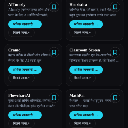
AITutorly
Heuristica
AIutorly | पर्सनलाइज्ड कोर्स और स्टडी
कॉन्सेप्ट मैप्स, फ़्लैशकार्ड, एआई चैट और
प्लान के लिए AI लर्निंग प्लेटफ़ॉर्म |
बहुत कुछ का इस्तेमाल करने वाला ऑल-
AIutorly
इन-वन लर्निंग प्लेटफ़ॉर्म | ह्युरिस्टिका
अधिक जानकारी
→
अधिक जानकारी
→
मिलने जाना
↗︎
मिलने जाना
↗︎
Cramd
Classroom Screen
बेहतर तरीके से सीखने और परीक्षा की
क्लासरूम स्क्रीन एक वेब-आधारित
तैयारी के लिए AI स्टडी टूल
डिजिटल शिक्षण उपकरण है, जो शिक्षकों को
पाठ को विज़ुअल तरीके से मैनेज करने में
अधिक जानकारी
→
अधिक जानकारी
→
मदद करता है।
मिलने जाना
↗︎
मिलने जाना
↗︎
FlowchartAI
MathPal
मुफ़्त एआई लर्निंग असिस्टेंट, फ़्लोचार्ट
मैथपाल — एआई मैथ ट्यूटर | चरण-दर-
मेकर और पीडीएफ इमेज एक्सेल कन्वर्टर |
चरण गणित मदद
FlowChartAI
अधिक जानकारी
→
अधिक जानकारी
→
मिलने जाना
↗︎
मिलने जाना
↗︎