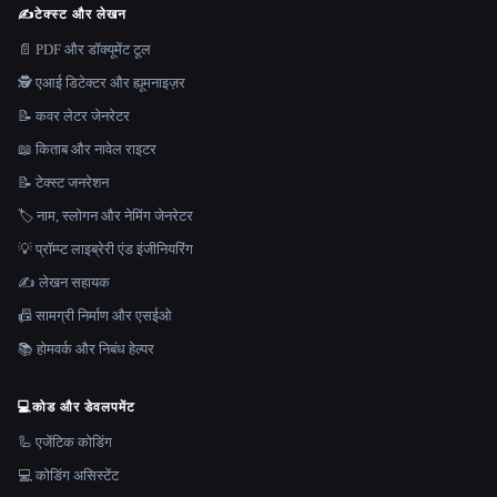
✍️
टेक्स्ट और लेखन
📄 PDF और डॉक्यूमेंट टूल
🕵️ एआई डिटेक्टर और ह्यूमनाइज़र
📝 कवर लेटर जेनरेटर
📖 किताब और नावेल राइटर
📝 टेक्स्ट जनरेशन
🏷️ नाम, स्लोगन और नेमिंग जेनरेटर
💡 प्रॉम्प्ट लाइब्रेरी एंड इंजीनियरिंग
✍️ लेखन सहायक
📠 सामग्री निर्माण और एसईओ
📚 होमवर्क और निबंध हेल्पर
💻
कोड और डेवलपमेंट
🦾 एजेंटिक कोडिंग
💻 कोडिंग असिस्टेंट