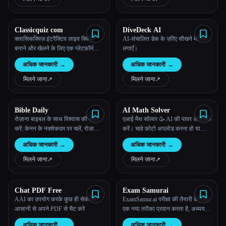
अलग दोहराव के साथ सीखें!
Classicquiz com
DiveDeck AI
क्लासिकक्विज़ इंटरैक्टिव लाइव क्विज़
AI-संचालित डेक के ज़रिए सीखने में गोता
Esc
बनाने और खेलने के लिए एक प्लेटफ़ॉर्म
लगाएँ।
प्रदान करता है।
अधिक जानकारी
→
अधिक जानकारी
→
मिलने जाना
↗︎
मिलने जाना
↗︎
Bible Daily
AI Math Solver
रोज़ाना बाइबल के साथ विश्वास की खोज
एआई मैथ सॉल्वर 🥳 AI की पावर अनलॉक
करें: केनन के नक्शेकदम पर चलें, रोज़ाना
करें। चाहे फ़ोटो अपलोड करना हो या
पवित्रशास्त्र के संवाद देखें, जो तुम्हारी
गणित की समस्याओं के बारे में बताना हो,
अधिक जानकारी
→
अधिक जानकारी
→
समझ और आध्यात्मिक विकास को बढ़ाते हैं
हमारा एडवांस मल्टी-मोडल AI गणित की
—संडे स्कूल में जाना, कभी भी, कहीं भी।
समस्याओं को चरण दर चरण हल करने में
मिलने जाना
↗︎
मिलने जाना
↗︎
तुम्हारी मदद कर सकता है।
Chat PDF Free
Exam Samurai
AAI का उपयोग करके कुछ ही सेकंड में
ExamSamur.ai परीक्षा की तैयारी के लिए
आसानी से अपने PDF से चैट करें
एक नया तरीका प्रदान करता है, अध्ययन
प्रक्रिया को कारगर बनाने और बेहतर
अधिक जानकारी
→
अधिक जानकारी
→