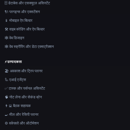
🗄️ डेटाबेस और एसक्यूएल असिस्टेंट
🔌 प्लगइन्स और एक्सटेंशन
📱 मोबाइल ऐप बिल्डर
🛠️ वाइब कोडिंग और ऐप बिल्डर
🕸 वेब डिजाइन
🕸️ वेब स्क्रैपिंग और डेटा एक्सट्रैक्शन
⚡
उत्पादकता
🏖 अवकाश और ट्रिप प्लानर
🦾 एआई एजेंट्स
✅ टास्क और पर्सनल असिस्टेंट
🧠 नोट लेना और सेकंड ब्रेन
👨‍💻 बैठक सहायक
🍳 मील और रेसिपी प्लानर
⚙️ वर्कफ़्लो और ऑटोमेशन