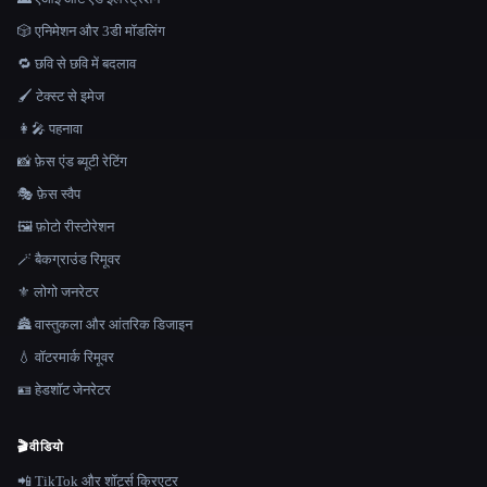
🎲 एनिमेशन और 3डी मॉडलिंग
🔁 छवि से छवि में बदलाव
🖌️ टेक्स्ट से इमेज
👩‍🎤 पहनावा
📸 फ़ेस एंड ब्यूटी रेटिंग
🎭 फ़ेस स्वैप
🖼️ फ़ोटो रीस्टोरेशन
🪄 बैकग्राउंड रिमूवर
⚜️ लोगो जनरेटर
🏯 वास्तुकला और आंतरिक डिजाइन
💧 वॉटरमार्क रिमूवर
🪪 हेडशॉट जेनरेटर
🎬
वीडियो
📲 TikTok और शॉर्ट्स क्रिएटर