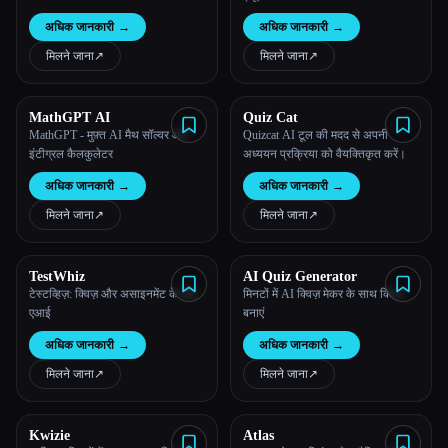
इंटरव्यू के सवाल और 120+ मूल्यांकन के
अधिक जानकारी
→
अधिक जानकारी
→
सवाल + सर्टिफिकेशन + रियलटाइम केस
स्टडी
मिलने जाना
↗︎
मिलने जाना
↗︎
MathGPT AI
Quiz Cat
MathGPT - मुफ़्त AI मैथ सॉल्वर और
Quizcat AI टूल की मदद से अपनी
इंटीग्रल कैलकुलेटर
अध्ययन प्रक्रिया को वैयक्तिकृत करें।
अधिक जानकारी
→
अधिक जानकारी
→
मिलने जाना
↗︎
मिलने जाना
↗︎
TestWhiz
AI Quiz Generator
टेस्टव्हिज़: क्विज़ और असाइनमेंट के लिए
मिनटों में AI क्विज़ मेकर के साथ क्विज़
एआई
बनाएं
अधिक जानकारी
→
अधिक जानकारी
→
मिलने जाना
↗︎
मिलने जाना
↗︎
Kwizie
Atlas