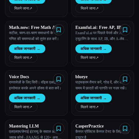
बनाने के लिए AI का उपयोग करता है।
मिलने जाना
↗︎
मिलने जाना
↗︎
Math.now: Free Math AI
Examful.ai: Free AP, IB,
Solver powered by math
and A-Level Past Papers and
सटीक, चरण-दर-चरण समाधानों के साथ
ExamFul.ai पर पिछले पेपर्स और AI
GPT
Tutoring
गणित की समस्याओं को तुरंत हल करें।
ट्यूटरिंग के साथ AP, IB, और A-लेवल
की परीक्षाओं में सफलता मिली है!
अधिक जानकारी
→
अधिक जानकारी
→
मिलने जाना
↗︎
मिलने जाना
↗︎
Voice Docs
blueye
दस्तावेज़ों के लिए सिरी। वॉइस एआई का
पाठ्यक्रम तैयार करें, ग्रेड दें, और आधे
इस्तेमाल करके अपने डॉक्स से बात करें।
समय में छात्रों की प्रगति पर नज़र रखें।
अधिक जानकारी
→
अधिक जानकारी
→
मिलने जाना
↗︎
मिलने जाना
↗︎
Mastering LLM
CasperPractice
एलएलएम/जेनाई इंटरव्यू के सवाल और
कैस्पर प्रैक्टिस कैस्पर टेस्ट के लिए एआई
जवाब कोर्स - FAANG से 120+ असली
ट्यूटर है