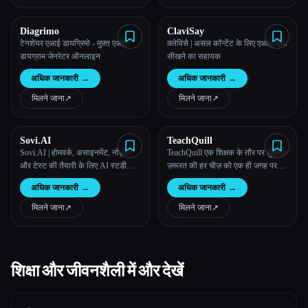
Diagrimo
ClaviSay
टेनशेयर एआई डायग्रिमो - मुफ़्त एआई
क्लेविसे | असल कॉन्टेंट के लिए एआई भाषा
डायग्राम जेनरेटर ऑनलाइन
सीखने का सहायक
अधिक जानकारी
→
अधिक जानकारी
→
मिलने जाना
↗︎
मिलने जाना
↗︎
Sovi.AI
TeachQuill
Sovi.AI | होमवर्क, असाइनमेंट, नोट्स
TeachQuill एक शिक्षक के तौर पर तुम्हारी
और टेस्ट की तैयारी के लिए AI स्टडी
ज़रूरत की हर चीज़ को एक ही जगह पर
कम्पेनियन
लाता है - पाठ योजना से लेकर आकलन
अधिक जानकारी
→
अधिक जानकारी
→
तक, कक्षा की गतिविधियों से लेकर माता-
पिता से बातचीत तक।
मिलने जाना
↗︎
मिलने जाना
↗︎
शिक्षा और जीवनशैली में और देखें