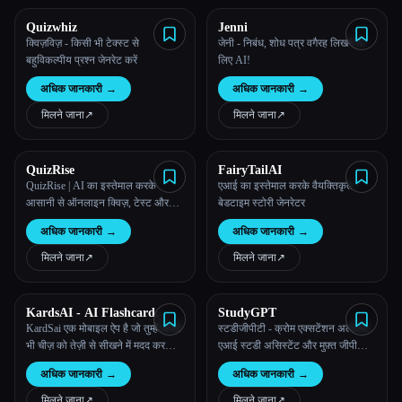
Quizwhiz
Jenni
सभी श्रेणियाँ
क्विज़विज़ - किसी भी टेक्स्ट से
जेनी - निबंध, शोध पत्र वगैरह लिखने के
बहुविकल्पीय प्रश्न जेनरेट करें
लिए AI!
हमारे बारे में
अधिक जानकारी
→
अधिक जानकारी
→
मिलने जाना
↗︎
मिलने जाना
↗︎
QuizRise
FairyTailAI
QuizRise | AI का इस्तेमाल करके
एआई का इस्तेमाल करके वैयक्तिकृत
आसानी से ऑनलाइन क्विज़, टेस्ट और
बेडटाइम स्टोरी जेनरेटर
परीक्षा के लिए प्रश्न तैयार करें।
अधिक जानकारी
→
अधिक जानकारी
→
मिलने जाना
↗︎
मिलने जाना
↗︎
KardsAI - AI Flashcard
StudyGPT
Maker
KardSai एक मोबाइल ऐप है जो तुम्हेंं किसी
स्टडीजीपीटी - क्रोम एक्सटेंशन अल्टीमेट
भी चीज़ को तेज़ी से सीखने में मदद करता
एआई स्टडी असिस्टेंट और मुफ़्त जीपीटी
है। यह किसी भी PDF, टेक्स्ट या प्रॉम्प्ट
टूल
अधिक जानकारी
→
अधिक जानकारी
→
से अपने-आप फ़्लैशकार्ड जनरेट करता है।
लॉन्ग टर्म मेमोरी रिटेंशन के लिए अलग-
मिलने जाना
↗︎
मिलने जाना
↗︎