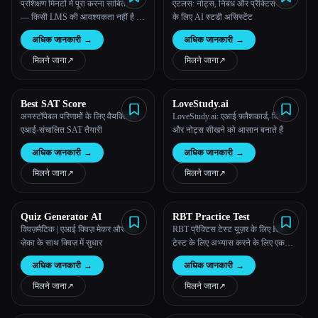
प्रशिक्षण मिनटों में पूरा करना साबित करें
एटलस: नोट्स, निबंध और प्रैक्टिस टेस्ट
— किसी LMS की आवश्यकता नहीं है |
के लिए AI स्टडी असिस्टेंट
Kwizie
अधिक जानकारी
→
अधिक जानकारी
→
मिलने जाना
↗︎
मिलने जाना
↗︎
Best SAT Score
LoveStudy.ai
अनस्टॉपेबल परिणामों के लिए वैयक्तिकृत,
LoveStudy.ai: एआई फ़्लैशकार्ड, क्विज़
एआई-संचालित SAT तैयारी
और नोट्स सीखने को आसान बनाते हैं
अधिक जानकारी
→
अधिक जानकारी
→
मिलने जाना
↗︎
मिलने जाना
↗︎
Quiz Generator AI
RBT Practice Test
क्विज़मैटिक | एआई क्विज़ मेकर और यापे
RBT प्रैक्टिस टेस्ट यूज़र के लिए RBT
ज़ेका के साथ क्विज़ में सुधार
टेस्ट के लिए अभ्यास करने के लिए एक
ऑनलाइन प्लेटफ़ॉर्म है
अधिक जानकारी
→
अधिक जानकारी
→
मिलने जाना
↗︎
मिलने जाना
↗︎