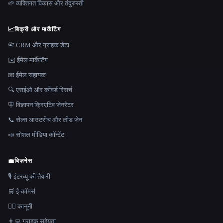
🌱 व्यक्तिगत विकास और तंदुरुस्ती
📈
बिक्री और मार्केटिंग
📇 CRM और ग्राहक डेटा
✉️ ईमेल मार्केटिंग
📧 ईमेल सहायक
🔍 एसईओ और कीवर्ड रिसर्च
🪧 विज्ञापन क्रिएटिव जेनरेटर
📞 सेल्स आउटरीच और लीड जेन
📣 सोशल मीडिया कॉन्टेंट
💼
बिज़नेस
🎙️ इंटरव्यू की तैयारी
🛒 ई-कॉमर्स
👩‍⚖️ कानूनी
👨‍💻 ग्राहक सहेयता