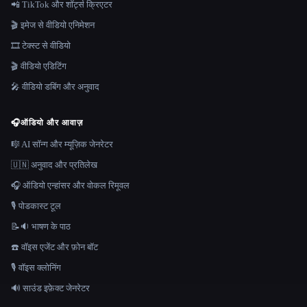
📲 TikTok और शॉर्ट्स क्रिएटर
🎬 इमेज से वीडियो एनिमेशन
🎞️ टेक्स्ट से वीडियो
🎬 वीडियो एडिटिंग
🎤 वीडियो डबिंग और अनुवाद
🎧
ऑडियो और आवाज़
🎼 AI सॉन्ग और म्यूज़िक जेनरेटर
🇺🇳 अनुवाद और प्रतिलेख
🎧 ऑडियो एन्हांसर और वोकल रिमूवल
🎙️ पोडकास्ट टूल
📝🔉 भाषण के पाठ
☎️ वॉइस एजेंट और फ़ोन बॉट
🎙️ वॉइस क्लोनिंग
🔊 साउंड इफ़ेक्ट जेनरेटर