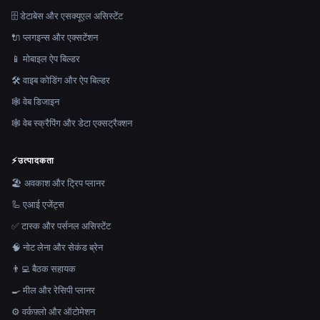
🗄️ डेटाबेस और एसक्यूएल असिस्टेंट
🔌 प्लगइन्स और एक्सटेंशन
📱 मोबाइल ऐप बिल्डर
🛠️ वाइब कोडिंग और ऐप बिल्डर
🕸 वेब डिजाइन
🕸️ वेब स्क्रैपिंग और डेटा एक्सट्रैक्शन
⚡
उत्पादकता
🏖 अवकाश और ट्रिप प्लानर
🦾 एआई एजेंट्स
✅ टास्क और पर्सनल असिस्टेंट
🧠 नोट लेना और सेकंड ब्रेन
👨‍💻 बैठक सहायक
🍳 मील और रेसिपी प्लानर
⚙️ वर्कफ़्लो और ऑटोमेशन