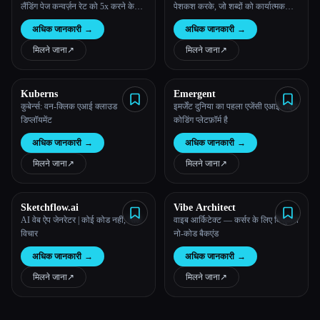
लैंडिंग पेज कन्वर्ज़न रेट को 5x करने के
पेशकश करके, जो शब्दों को कार्यात्मक
लिए कस्टम ChatGPT।
अनुप्रयोगों में अनुवादित करता है, की
अधिक जानकारी
→
अधिक जानकारी
→
पेशकश करके अनुप्रयोग के विकास के
परिदृश्य को बदलने के लिए समर्पित है।
मिलने जाना
↗︎
मिलने जाना
↗︎
Kuberns
Emergent
कुबेर्न्स: वन-क्लिक एआई क्लाउड
इमर्जेंट दुनिया का पहला एजेंसी एआई वाइब
डिप्लॉयमेंट
कोडिंग प्लेटफ़ॉर्म है
अधिक जानकारी
→
अधिक जानकारी
→
मिलने जाना
↗︎
मिलने जाना
↗︎
Sketchflow.ai
Vibe Architect
AI वेब ऐप जेनरेटर | कोई कोड नहीं, सिर्फ़
वाइब आर्किटेक्ट — कर्सर के लिए विज़ुअल
विचार
नो-कोड बैकएंड
अधिक जानकारी
→
अधिक जानकारी
→
मिलने जाना
↗︎
मिलने जाना
↗︎