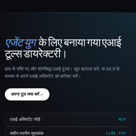
एजेंट युग
के लिए बनाया गया एआई
That AI Collection
टूल्स डायरेक्टरी।
हाथ से जाँचे गए और श्रेणीबद्ध एआई टूल्स। खुद ब्राउज़ करें, या MCP के
माध्यम से अपने एआई असिस्टेंट को कनेक्ट करें।
अपना टूल जमा करें
→
एआई असिस्टेंट जोड़ें
MCP
मशीन-पठनीय सूचकांक
LLMS.TXT