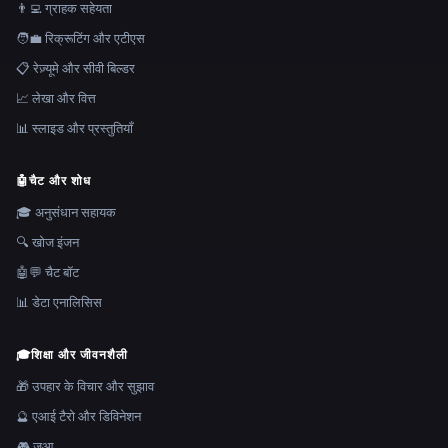
👨‍💻 ग्राहक सहेयता
🧑‍💼 रिक्रूटिंग और एटीएस
📋 रेज़्यूमे और सीवी बिल्डर
📈 लेखा और वित्त
📊 स्लाइड और प्रस्तुतियाँ
🤖
चैट और शोध
🎓 अनुसंधान सहायक
🔍 खोज इंजन
🤖💬 चैट बॉट
📊 डेटा एनालिसिस
🎓
शिक्षा और जीवनशैली
🎁 उपहार के विचार और सुझाव
🔮 एआई टैरो और डिविनेशन
🎮 जुआ