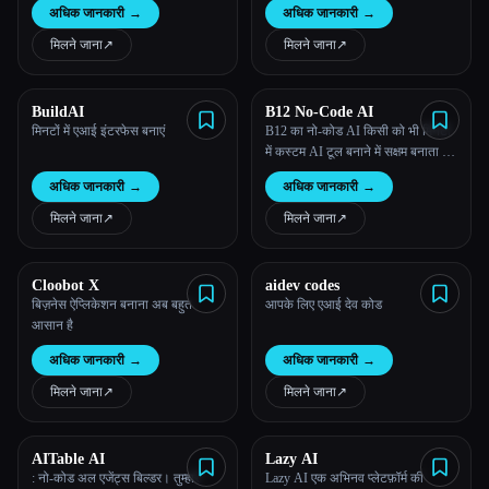
अधिक जानकारी
→
अधिक जानकारी
→
सभी श्रेणियाँ
मिलने जाना
↗︎
मिलने जाना
↗︎
हमारे बारे में
BuildAI
B12 No-Code AI
मिनटों में एआई इंटरफेस बनाएं
B12 का नो-कोड AI किसी को भी मिनटों
में कस्टम AI टूल बनाने में सक्षम बनाता है।
एआई का उपयोग करने से लेकर बिना
अधिक जानकारी
→
अधिक जानकारी
→
किसी विशेषज्ञता के मिनटों में अपना खुद
का एआई टूल बनाने तक जाएं।
मिलने जाना
↗︎
मिलने जाना
↗︎
Cloobot X
aidev codes
बिज़नेस ऐप्लिकेशन बनाना अब बहुत
आपके लिए एआई देव कोड
आसान है
Esc
अधिक जानकारी
→
अधिक जानकारी
→
मिलने जाना
↗︎
मिलने जाना
↗︎
AITable AI
Lazy AI
: नो-कोड अल एजेंट्स बिल्डर। तुम्हारे
Lazy AI एक अभिनव प्लेटफ़ॉर्म की