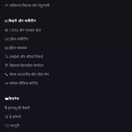
🌱 व्यक्तिगत विकास और तंदुरुस्ती
📈
बिक्री और मार्केटिंग
📇 CRM और ग्राहक डेटा
✉️ ईमेल मार्केटिंग
📧 ईमेल सहायक
🔍 एसईओ और कीवर्ड रिसर्च
🪧 विज्ञापन क्रिएटिव जेनरेटर
📞 सेल्स आउटरीच और लीड जेन
📣 सोशल मीडिया कॉन्टेंट
💼
बिज़नेस
🎙️ इंटरव्यू की तैयारी
🛒 ई-कॉमर्स
👩‍⚖️ कानूनी