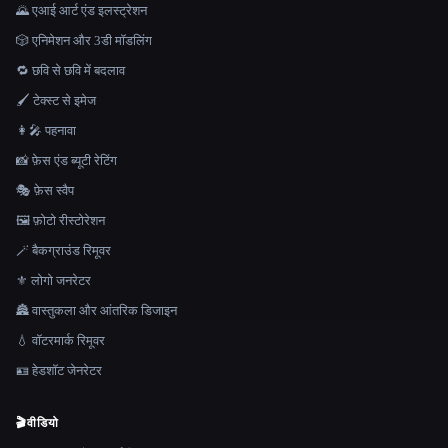
🌄 एआई आर्ट एंड इलस्ट्रेशन
🎲 एनिमेशन और 3डी मॉडलिंग
🔁 छवि से छवि में बदलाव
🖌️ टेक्स्ट से इमेज
👩‍🎤 पहनावा
📸 फ़ेस एंड ब्यूटी रेटिंग
🎭 फ़ेस स्वैप
🖼️ फ़ोटो रीस्टोरेशन
🪄 बैकग्राउंड रिमूवर
⚜️ लोगो जनरेटर
🏯 वास्तुकला और आंतरिक डिजाइन
💧 वॉटरमार्क रिमूवर
🪪 हेडशॉट जेनरेटर
🎬
वीडियो