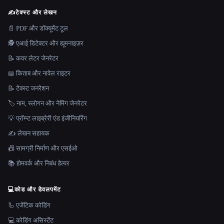
✍️
टेक्स्ट और लेखन
📄 PDF और डॉक्यूमेंट टूल
🕵️ एआई डिटेक्टर और ह्यूमनाइज़र
📝 कवर लेटर जेनरेटर
📖 किताब और नावेल राइटर
📝 टेक्स्ट जनरेशन
🏷️ नाम, स्लोगन और नेमिंग जेनरेटर
💡 प्रॉम्प्ट लाइब्रेरी एंड इंजीनियरिंग
✍️ लेखन सहायक
📠 सामग्री निर्माण और एसईओ
📚 होमवर्क और निबंध हेल्पर
💻
कोड और डेवलपमेंट
🦾 एजेंटिक कोडिंग
💻 कोडिंग असिस्टेंट