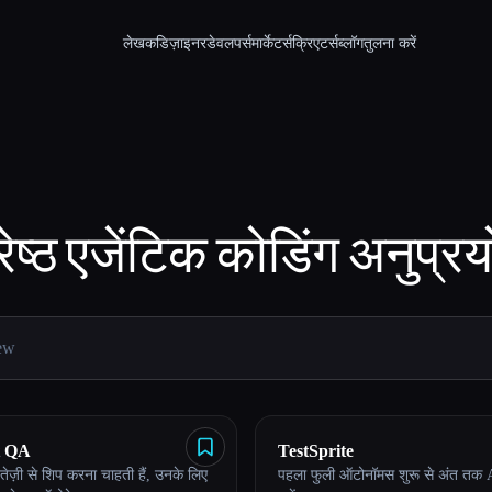
लेखक
डिज़ाइनर
डेवलपर्स
मार्केटर्स
क्रिएटर्स
ब्लॉग
तुलना करें
रेष्ठ
एजेंटिक कोडिंग
अनुप्रय
t QA
TestSprite
 तेज़ी से शिप करना चाहती हैं, उनके लिए
पहला फुली ऑटोनॉमस शुरू से अंत तक AI