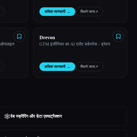
अधिक जानकारी
→
मिलने जाना
↗︎
Drevon
र ऑनलाइन
GTM इंजीनियर का AI एजेंट वर्कस्पेस - ड्रेवन
अधिक जानकारी
→
मिलने जाना
↗︎
🕸️
वेब स्क्रैपिंग और डेटा एक्सट्रैक्शन