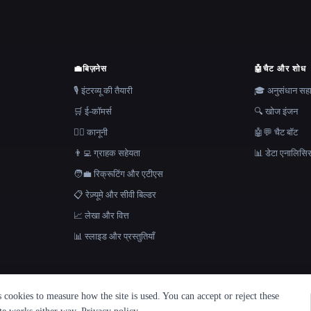
💼
बिज़नेस
🤖
चैट और शोध
🎙️ इंटरव्यू की तैयारी
🎓 अनुसंधान स
🛒 ई-कॉमर्स
🔍 खोज इंजन
👩‍⚖️ कानूनी
🤖💬 चैट बॉट
👨‍💻 ग्राहक सहेयता
📊 डेटा एनालिसि
🧑‍💼 रिक्रूटिंग और एटीएस
📋 रेज़्यूमे और सीवी बिल्डर
📈 लेखा और वित्त
📊 स्लाइड और प्रस्तुतियाँ
cookies to measure how the site is used. You can accept or reject these