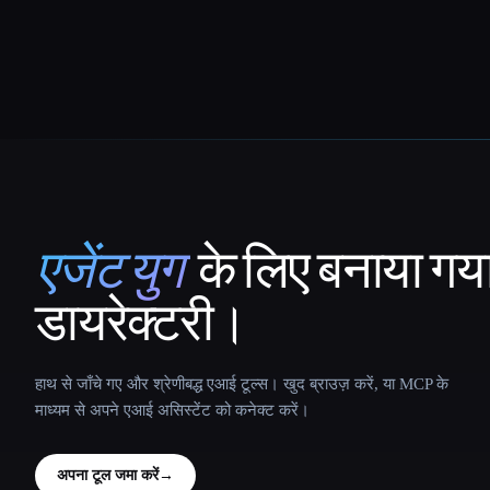
एजेंट युग
के लिए बनाया गय
That AI Collection
डायरेक्टरी।
हाथ से जाँचे गए और श्रेणीबद्ध एआई टूल्स। खुद ब्राउज़ करें, या MCP के
माध्यम से अपने एआई असिस्टेंट को कनेक्ट करें।
अपना टूल जमा करें
→