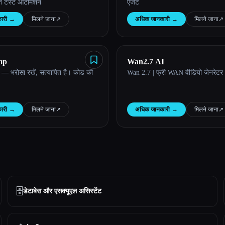
क्त टेस्ट ऑटोमेशन
एजेंट
ारी
→
मिलने जाना
↗︎
अधिक जानकारी
→
मिलने जाना
↗︎
mp
Wan2.7 AI
 भरोसा रखें, सत्यापित है। कोड की
Wan 2.7 | फ्री WAN वीडियो जेनरेट
ारी
→
मिलने जाना
↗︎
अधिक जानकारी
→
मिलने जाना
↗︎
🗄️
डेटाबेस और एसक्यूएल असिस्टेंट