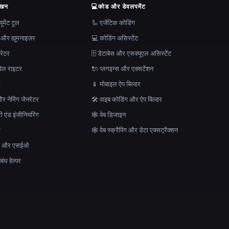
ेखन
💻
कोड और डेवलपमेंट
मेंट टूल
🦾 एजेंटिक कोडिंग
 और ह्यूमनाइज़र
💻 कोडिंग असिस्टेंट
रेटर
🗄️ डेटाबेस और एसक्यूएल असिस्टेंट
ेल राइटर
🔌 प्लगइन्स और एक्सटेंशन
न
📱 मोबाइल ऐप बिल्डर
र नेमिंग जेनरेटर
🛠️ वाइब कोडिंग और ऐप बिल्डर
ेरी एंड इंजीनियरिंग
🕸 वेब डिजाइन
क
🕸️ वेब स्क्रैपिंग और डेटा एक्सट्रैक्शन
माण और एसईओ
ंध हेल्पर