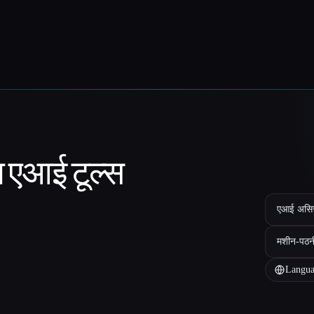
ा एआई टूल्स
एआई असिस्ट
मशीन-पठन
Langua