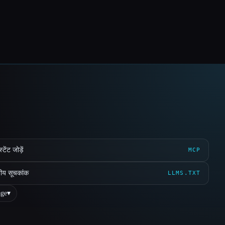
ेंट जोड़ें
MCP
ीय सूचकांक
LLMS.TXT
ge
▾