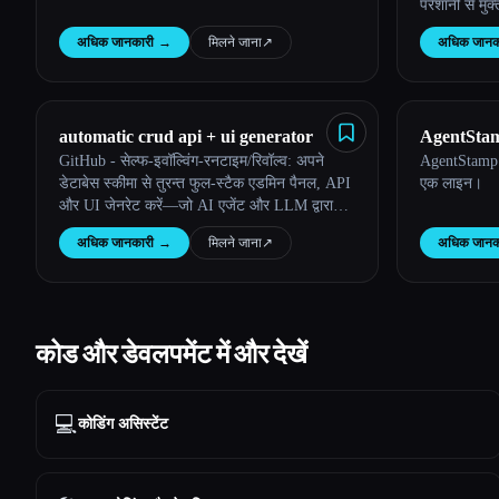
परेशानी से मु
अधिक जानकारी
→
मिलने जाना
↗︎
अधिक जानक
automatic crud api + ui generator
AgentSta
GitHub - सेल्फ-इवॉल्विंग-रनटाइम/रिवॉल्व: अपने
AgentStamp —
डेटाबेस स्कीमा से तुरन्त फुल-स्टैक एडमिन पैनल, API
एक लाइन।
और UI जेनरेट करें—जो AI एजेंट और LLM द्वारा
संचालित होते हैं और उम्मीद करते हैं कि भविष्य में उपयोग
अधिक जानकारी
→
मिलने जाना
↗︎
अधिक जानक
के आधार पर एक ख़ुद विकसित होने वाला रनटाइम होगा
कोड और डेवलपमेंट में और देखें
💻
कोडिंग असिस्टेंट