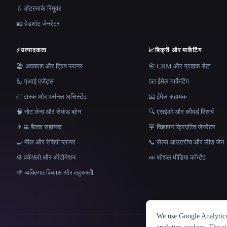
💧 वॉटरमार्क रिमूवर
🪪 हेडशॉट जेनरेटर
⚡
उत्पादकता
📈
बिक्री और मार्केटिंग
🏖 अवकाश और ट्रिप प्लानर
📇 CRM और ग्राहक डेटा
🦾 एआई एजेंट्स
✉️ ईमेल मार्केटिंग
✅ टास्क और पर्सनल असिस्टेंट
📧 ईमेल सहायक
🧠 नोट लेना और सेकंड ब्रेन
🔍 एसईओ और कीवर्ड रिसर्च
👨‍💻 बैठक सहायक
🪧 विज्ञापन क्रिएटिव जेनरेटर
🍳 मील और रेसिपी प्लानर
📞 सेल्स आउटरीच और लीड जेन
⚙️ वर्कफ़्लो और ऑटोमेशन
📣 सोशल मीडिया कॉन्टेंट
🌱 व्यक्तिगत विकास और तंदुरुस्ती
We use Google Analytics 