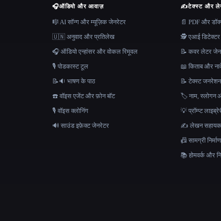
🎧
ऑडियो और आवाज़
✍️
टेक्स्ट और ल
🎼 AI सॉन्ग और म्यूज़िक जेनरेटर
📄 PDF और डॉक्यू
🇺🇳 अनुवाद और प्रतिलेख
🕵️ एआई डिटेक्टर
🎧 ऑडियो एन्हांसर और वोकल रिमूवल
📝 कवर लेटर जेन
🎙️ पोडकास्ट टूल
📖 किताब और नाव
📝🔉 भाषण के पाठ
📝 टेक्स्ट जनरेश
☎️ वॉइस एजेंट और फ़ोन बॉट
🏷️ नाम, स्लोगन औ
🎙️ वॉइस क्लोनिंग
💡 प्रॉम्प्ट लाइब्र
🔊 साउंड इफ़ेक्ट जेनरेटर
✍️ लेखन सहाय
📠 सामग्री निर्
📚 होमवर्क और निब