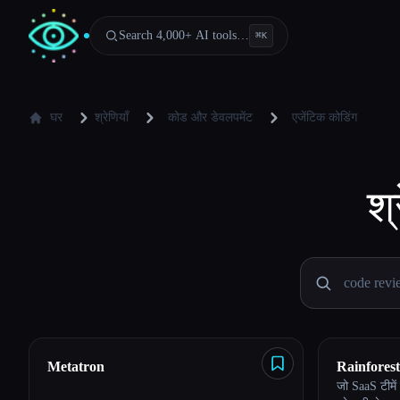
Search 4,000+ AI tools…
⌘
K
घर
श्रेणियाँ
कोड और डेवलपमेंट
एजेंटिक कोडिंग
श्
Metatron
Rainfores
Esc
जो SaaS टीमें