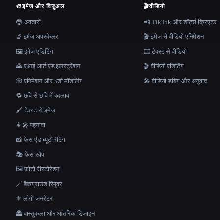
🎨
इमेज और विज़ुअल
🎬
वीडियो
😎 अवतारों
📲 TikTok और शॉर्ट्स क्रिएटर
🔬 इमेज अपस्केलर
🎬 इमेज से वीडियो एनिमेशन
🖼️ इमेज एडिटिंग
🎞️ टेक्स्ट से वीडियो
🌄 एआई आर्ट एंड इलस्ट्रेशन
🎬 वीडियो एडिटिंग
🎲 एनिमेशन और 3डी मॉडलिंग
🎤 वीडियो डबिंग और अनुवाद
🔁 छवि से छवि में बदलाव
🖌️ टेक्स्ट से इमेज
👩‍🎤 पहनावा
📸 फ़ेस एंड ब्यूटी रेटिंग
🎭 फ़ेस स्वैप
🖼️ फ़ोटो रीस्टोरेशन
🪄 बैकग्राउंड रिमूवर
⚜️ लोगो जनरेटर
🏯 वास्तुकला और आंतरिक डिजाइन