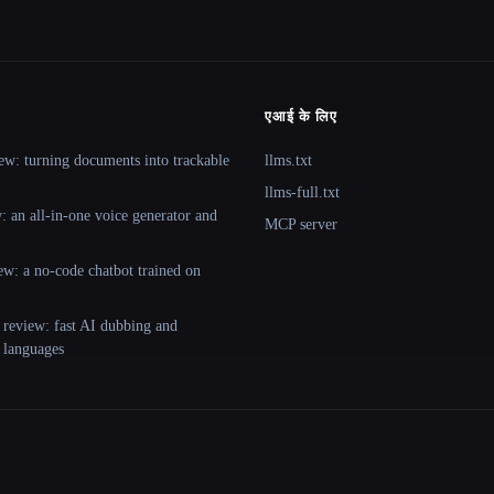
एआई के लिए
ew: turning documents into trackable
llms.txt
llms-full.txt
 an all-in-one voice generator and
MCP server
ew: a no-code chatbot trained on
 review: fast AI dubbing and
+ languages