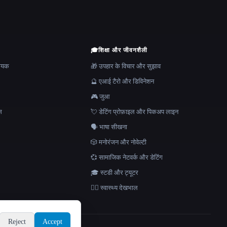
🎓
शिक्षा और जीवनशैली
हायक
🎁 उपहार के विचार और सुझाव
🔮 एआई टैरो और डिविनेशन
🎮 जुआ
स
💘 डेटिंग प्रोफ़ाइल और पिकअप लाइन
🗣️ भाषा सीखना
🎲 मनोरंजन और नोवेल्टी
💞 सामाजिक नेटवर्क और डेटिंग
🎓 स्टडी और ट्यूटर
👩‍⚕️ स्वास्थ्य देखभाल
Reject
Accept