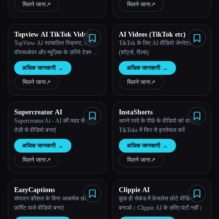
मिलने जाना
↗︎
मिलने जाना
↗︎
सभी श्रेणियाँ
Topview AI TikTok Video
AI Videos (TikTok etc)
हमारे बारे में
Generator
TopView AI स्वचालित स्क्रिप्ट, क्लिप,
TikTok के लिए AI वीडियो जेनरेटर
वॉयसओवर और म्यूज़िक के ज़रिये टेक्स्ट
(शॉर्ट्स, रील्स)
को तेज़ी से वायरल TikTok वीडियो में
अधिक जानकारी
→
अधिक जानकारी
→
बदल देता है।
मिलने जाना
↗︎
मिलने जाना
↗︎
Supercreator AI
InstaShorts
Supercreator.Ai - AI की मदद से 10X
अपने परदे के पीछे के वीडियो को वायरल
तेज़ी से वीडियो बनाएं
TikToks में फिर से इस्तेमाल करें
Esc
अधिक जानकारी
→
अधिक जानकारी
→
मिलने जाना
↗︎
मिलने जाना
↗︎
EazyCaptions
Clippie AI
संपादन कौशल के बिना आकर्षक छोटे
कुछ ही सेकंड में फ़ेसलेस छोटे वीडियो
फ़ॉर्मेट वाले वीडियो बनाएं
बनाओ। Clippie AI के ज़रिए घंटों नहीं।