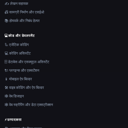
✍️ लेखन सहायक
📠 सामग्री निर्माण और एसईओ
📚 होमवर्क और निबंध हेल्पर
💻
कोड और डेवलपमेंट
🦾 एजेंटिक कोडिंग
💻 कोडिंग असिस्टेंट
🗄️ डेटाबेस और एसक्यूएल असिस्टेंट
🔌 प्लगइन्स और एक्सटेंशन
📱 मोबाइल ऐप बिल्डर
🛠️ वाइब कोडिंग और ऐप बिल्डर
🕸 वेब डिजाइन
🕸️ वेब स्क्रैपिंग और डेटा एक्सट्रैक्शन
⚡
उत्पादकता