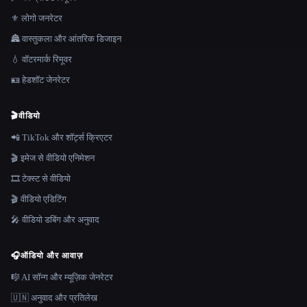
⚜️ लोगो जनरेटर
🏯 वास्तुकला और आंतरिक डिजाइन
💧 वॉटरमार्क रिमूवर
🪪 हेडशॉट जेनरेटर
🎬
वीडियो
📲 TikTok और शॉर्ट्स क्रिएटर
🎬 इमेज से वीडियो एनिमेशन
🎞️ टेक्स्ट से वीडियो
🎬 वीडियो एडिटिंग
🎤 वीडियो डबिंग और अनुवाद
🎧
ऑडियो और आवाज़
🎼 AI सॉन्ग और म्यूज़िक जेनरेटर
🇺🇳 अनुवाद और प्रतिलेख