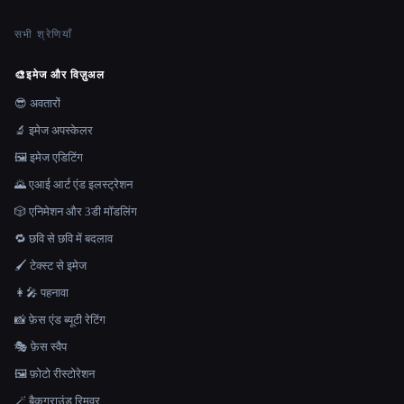
सभी श्रेणियाँ
🎨
इमेज और विज़ुअल
😎 अवतारों
🔬 इमेज अपस्केलर
🖼️ इमेज एडिटिंग
🌄 एआई आर्ट एंड इलस्ट्रेशन
🎲 एनिमेशन और 3डी मॉडलिंग
🔁 छवि से छवि में बदलाव
🖌️ टेक्स्ट से इमेज
👩‍🎤 पहनावा
📸 फ़ेस एंड ब्यूटी रेटिंग
🎭 फ़ेस स्वैप
🖼️ फ़ोटो रीस्टोरेशन
🪄 बैकग्राउंड रिमूवर