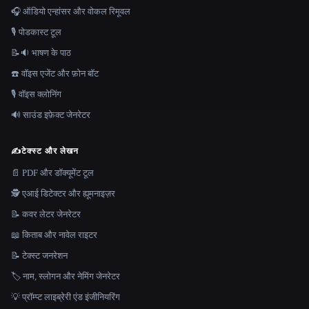
🎧 ऑडियो एन्हांसर और वोकल रिमूवल
🎙️ पोडकास्ट टूल
📝🔉 भाषण के पाठ
☎️ वॉइस एजेंट और फ़ोन बॉट
🎙️ वॉइस क्लोनिंग
🔊 साउंड इफ़ेक्ट जेनरेटर
✍️
टेक्स्ट और लेखन
📄 PDF और डॉक्यूमेंट टूल
🕵️ एआई डिटेक्टर और ह्यूमनाइज़र
📝 कवर लेटर जेनरेटर
📖 किताब और नावेल राइटर
📝 टेक्स्ट जनरेशन
🏷️ नाम, स्लोगन और नेमिंग जेनरेटर
💡 प्रॉम्प्ट लाइब्रेरी एंड इंजीनियरिंग