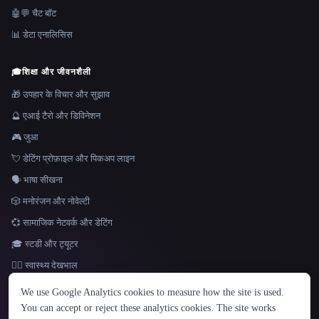
🤖💬 चैट बॉट
📊 डेटा एनालिसिस
🎓
शिक्षा और जीवनशैली
🎁 उपहार के विचार और सुझाव
🔮 एआई टैरो और डिविनेशन
🎮 जुआ
💘 डेटिंग प्रोफ़ाइल और पिकअप लाइन
🗣️ भाषा सीखना
🎲 मनोरंजन और नोवेल्टी
💞 सामाजिक नेटवर्क और डेटिंग
🎓 स्टडी और ट्यूटर
👩‍⚕️ स्वास्थ्य देखभाल
भाषा
We use Google Analytics cookies to measure how the site is used.
English
español
Français
Русский
简体中文
You can accept or reject these analytics cookies. The site works
Hindi