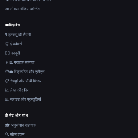
📣 सोशल मीडिया कॉन्टेंट
💼
बिज़नेस
🎙️ इंटरव्यू की तैयारी
🛒 ई-कॉमर्स
👩‍⚖️ कानूनी
👨‍💻 ग्राहक सहेयता
🧑‍💼 रिक्रूटिंग और एटीएस
📋 रेज़्यूमे और सीवी बिल्डर
📈 लेखा और वित्त
📊 स्लाइड और प्रस्तुतियाँ
🤖
चैट और शोध
🎓 अनुसंधान सहायक
🔍 खोज इंजन