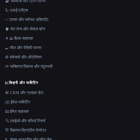
🏖 अवकाश और ट्रिप प्लानर
🦾 एआई एजेंट्स
✅ टास्क और पर्सनल असिस्टेंट
🧠 नोट लेना और सेकंड ब्रेन
👨‍💻 बैठक सहायक
🍳 मील और रेसिपी प्लानर
⚙️ वर्कफ़्लो और ऑटोमेशन
🌱 व्यक्तिगत विकास और तंदुरुस्ती
📈
बिक्री और मार्केटिंग
📇 CRM और ग्राहक डेटा
✉️ ईमेल मार्केटिंग
📧 ईमेल सहायक
🔍 एसईओ और कीवर्ड रिसर्च
🪧 विज्ञापन क्रिएटिव जेनरेटर
📞 सेल्स आउटरीच और लीड जेन