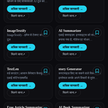
खोजने के लिए शक्तिशाली AI टूल का
इस्तेमाल करें।
अधिक जानकारी
→
अधिक जानकारी
→
मिलने जाना
↗︎
मिलने जाना
↗︎
ImageTextify
AI Summarizer
ImageTextify - इमेज से टेक्स्ट कन्वर्टर
एआई समराइज़र: इनसाइट्स को सरल
टूल
बनाया गया है, नॉलेज एट योअर
फिंगर्टिप्स।
अधिक जानकारी
→
अधिक जानकारी
→
मिलने जाना
↗︎
मिलने जाना
↗︎
TextLen
story Generator
वर्ड काउंटर | आसान कैरेक्टर कैलकुलेशन |
कस्टमाइज़ किए जा सकने वाले विकल्पों का
एआई शॉर्टन/एक्सपैंड
इस्तेमाल करके अपने विचारों से तुरंत
अनोखी AI स्टोरीज़ जेनरेट करें—पूरी तरह
अधिक जानकारी
→
अधिक जानकारी
→
मुफ़्त है और रजिस्ट्रेशन की ज़रूरत नहीं
है।
मिलने जाना
↗︎
मिलने जाना
↗︎
Free Article Summarizer –
AI Book Summarizer