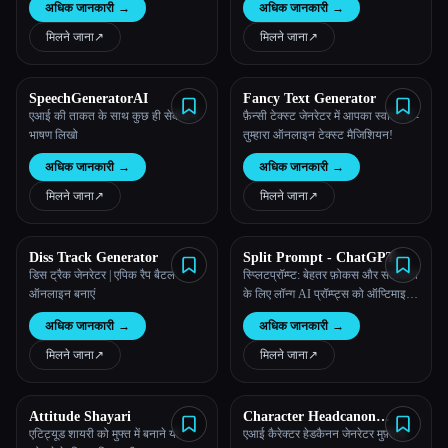
अधिक जानकारी
→
अधिक जानकारी
→
राइटर के रूप में कार्यकुशलता बढ़ती है
मिलने जाना
↗︎
मिलने जाना
↗︎
SpeechGeneratorAI
Fancy Text Generator
एआई की ताकत के साथ कुछ ही सेकंड में
फ़ैन्सी टेक्स्ट जेनरेटर में आपका स्वागत है -
भाषण लिखो
तुम्हारा ऑनलाइन टेक्स्ट मैजिशियन!
अधिक जानकारी
→
अधिक जानकारी
→
मिलने जाना
↗︎
मिलने जाना
↗︎
Diss Track Generator
Split Prompt - ChatGPT
Prompt SPlitter
डिस ट्रैक जेनरेटर | एपिक रैप बैटल
स्प्लिटप्रॉम्प्ट: बेहतर फ़ोकस और सटीकता
ऑनलाइन बनाएं
के लिए लॉन्ग AI प्रॉम्प्ट्स को ऑप्टिमाइज़
करें
अधिक जानकारी
→
अधिक जानकारी
→
मिलने जाना
↗︎
मिलने जाना
↗︎
Attitude Shayari
Character Headcanon
Generator
एटिट्यूड शायरी को मुफ्त में बनाने या
एआई कैरेक्टर हेडकैनन जेनरेटर मुफ़्त में