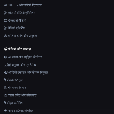
📲 TikTok और शॉर्ट्स क्रिएटर
🎬 इमेज से वीडियो एनिमेशन
🎞️ टेक्स्ट से वीडियो
🎬 वीडियो एडिटिंग
🎤 वीडियो डबिंग और अनुवाद
🎧
ऑडियो और आवाज़
🎼 AI सॉन्ग और म्यूज़िक जेनरेटर
🇺🇳 अनुवाद और प्रतिलेख
🎧 ऑडियो एन्हांसर और वोकल रिमूवल
🎙️ पोडकास्ट टूल
📝🔉 भाषण के पाठ
☎️ वॉइस एजेंट और फ़ोन बॉट
🎙️ वॉइस क्लोनिंग
🔊 साउंड इफ़ेक्ट जेनरेटर