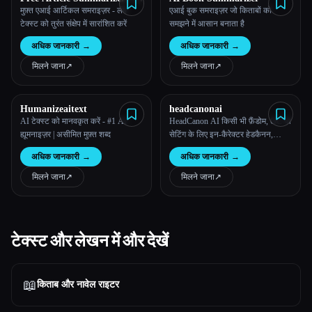
Get the Insights with
मुफ़्त एआई आर्टिकल समराइज़र - लंबे
एआई बुक समराइज़र जो किताबों को
Powerful AI
टेक्स्ट को तुरंत संक्षेप में सारांशित करें
समझने में आसान बनाता है
अधिक जानकारी
→
अधिक जानकारी
→
मिलने जाना
↗︎
मिलने जाना
↗︎
Humanizeaitext
headcanonai
AI टेक्स्ट को मानवकृत करें - #1 AI
HeadCanon AI किसी भी फ़ैंडोम, OC या
ह्यूमनाइज़र | असीमित मुफ़्त शब्द
सेटिंग के लिए इन-कैरेक्टर हेडकैनन,
परिदृश्य और प्रॉम्प्ट बनाता है—तेज़,
अधिक जानकारी
→
अधिक जानकारी
→
बारीक और बेहद रचनात्मक।
मिलने जाना
↗︎
मिलने जाना
↗︎
टेक्स्ट और लेखन में और देखें
📖
किताब और नावेल राइटर