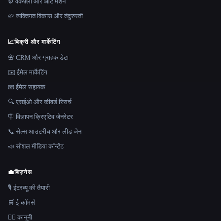
⚙️ वर्कफ़्लो और ऑटोमेशन
🌱 व्यक्तिगत विकास और तंदुरुस्ती
📈
बिक्री और मार्केटिंग
📇 CRM और ग्राहक डेटा
✉️ ईमेल मार्केटिंग
📧 ईमेल सहायक
🔍 एसईओ और कीवर्ड रिसर्च
🪧 विज्ञापन क्रिएटिव जेनरेटर
📞 सेल्स आउटरीच और लीड जेन
📣 सोशल मीडिया कॉन्टेंट
💼
बिज़नेस
🎙️ इंटरव्यू की तैयारी
🛒 ई-कॉमर्स
👩‍⚖️ कानूनी