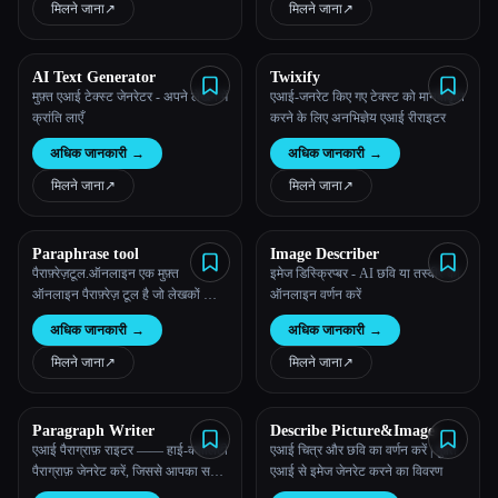
मिलने जाना
↗︎
मिलने जाना
↗︎
AI Text Generator
Twixify
मुफ़्त एआई टेक्स्ट जेनरेटर - अपने लेखन में
एआई-जनरेट किए गए टेक्स्ट को मानवीकृत
क्रांति लाएँ
करने के लिए अनभिज्ञेय एआई रीराइटर
अधिक जानकारी
→
अधिक जानकारी
→
मिलने जाना
↗︎
मिलने जाना
↗︎
Paraphrase tool
Image Describer
पैराफ़्रेज़टूल.ऑनलाइन एक मुफ़्त
इमेज डिस्क्रिप्बर - AI छवि या तस्वीर का
ऑनलाइन पैराफ़्रेज़ टूल है जो लेखकों को
ऑनलाइन वर्णन करें
वाक्यों, पैराग्राफ़ों, लेखों और निबंधों को
अधिक जानकारी
→
अधिक जानकारी
→
फिर से लिखने में मदद करता है
मिलने जाना
↗︎
मिलने जाना
↗︎
Paragraph Writer
Describe Picture&Image
एआई पैराग्राफ़ राइटर —— हाई-क्वालिटी
एआई चित्र और छवि का वर्णन करें | मुफ़्त
पैराग्राफ़ जेनरेट करें, जिससे आपका समय
एआई से इमेज जेनरेट करने का विवरण
बचता है और एक पेशेवर AI पैराग्राफ़