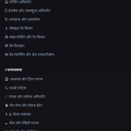
💻 कोडिंग असिस्टेंट
🗄️ डेटाबेस और एसक्यूएल असिस्टेंट
🔌 प्लगइन्स और एक्सटेंशन
📱 मोबाइल ऐप बिल्डर
🛠️ वाइब कोडिंग और ऐप बिल्डर
🕸 वेब डिजाइन
🕸️ वेब स्क्रैपिंग और डेटा एक्सट्रैक्शन
⚡
उत्पादकता
🏖 अवकाश और ट्रिप प्लानर
🦾 एआई एजेंट्स
✅ टास्क और पर्सनल असिस्टेंट
🧠 नोट लेना और सेकंड ब्रेन
👨‍💻 बैठक सहायक
🍳 मील और रेसिपी प्लानर