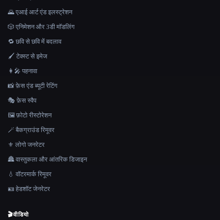
🌄 एआई आर्ट एंड इलस्ट्रेशन
🎲 एनिमेशन और 3डी मॉडलिंग
🔁 छवि से छवि में बदलाव
🖌️ टेक्स्ट से इमेज
👩‍🎤 पहनावा
📸 फ़ेस एंड ब्यूटी रेटिंग
🎭 फ़ेस स्वैप
🖼️ फ़ोटो रीस्टोरेशन
🪄 बैकग्राउंड रिमूवर
⚜️ लोगो जनरेटर
🏯 वास्तुकला और आंतरिक डिजाइन
💧 वॉटरमार्क रिमूवर
🪪 हेडशॉट जेनरेटर
🎬
वीडियो