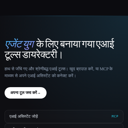
एजेंट युग
के लिए बनाया गया एआई
That AI Collection
टूल्स डायरेक्टरी।
हाथ से जाँचे गए और श्रेणीबद्ध एआई टूल्स। खुद ब्राउज़ करें, या MCP के
माध्यम से अपने एआई असिस्टेंट को कनेक्ट करें।
अपना टूल जमा करें
→
एआई असिस्टेंट जोड़ें
MCP