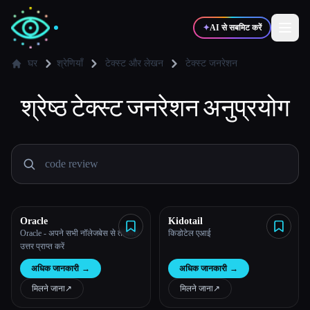
✦
AI से सबमिट करें
घर
श्रेणियाँ
टेक्स्ट और लेखन
टेक्स्ट जनरेशन
श्रेष्ठ
✍️
टेक्स्ट जनरेशन
🎨
अनुप्रयोग
लेखक
डिज़ाइनर
💻
📈
डेवलपर्स
मार्केटर्स
🎓
🎬
विद्यार्थी
क्रिएटर्स
Oracle
Kidotail
Oracle - अपने सभी नॉलेजबेस से तत्काल
किडोटेल एआई
उत्तर प्राप्त करें
ब्लॉग
अधिक जानकारी
→
अधिक जानकारी
→
मिलने जाना
↗︎
मिलने जाना
↗︎
टूल्स की तुलना करें