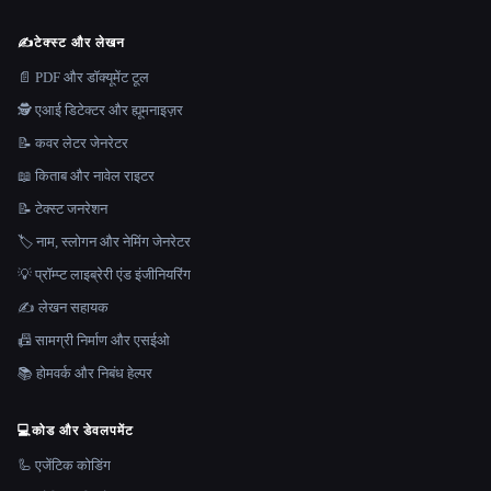
✍️
टेक्स्ट और लेखन
📄 PDF और डॉक्यूमेंट टूल
🕵️ एआई डिटेक्टर और ह्यूमनाइज़र
📝 कवर लेटर जेनरेटर
📖 किताब और नावेल राइटर
📝 टेक्स्ट जनरेशन
🏷️ नाम, स्लोगन और नेमिंग जेनरेटर
💡 प्रॉम्प्ट लाइब्रेरी एंड इंजीनियरिंग
✍️ लेखन सहायक
📠 सामग्री निर्माण और एसईओ
📚 होमवर्क और निबंध हेल्पर
💻
कोड और डेवलपमेंट
🦾 एजेंटिक कोडिंग