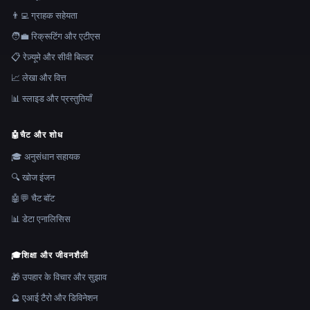
👨‍💻 ग्राहक सहेयता
🧑‍💼 रिक्रूटिंग और एटीएस
📋 रेज़्यूमे और सीवी बिल्डर
📈 लेखा और वित्त
📊 स्लाइड और प्रस्तुतियाँ
🤖
चैट और शोध
🎓 अनुसंधान सहायक
🔍 खोज इंजन
🤖💬 चैट बॉट
📊 डेटा एनालिसिस
🎓
शिक्षा और जीवनशैली
🎁 उपहार के विचार और सुझाव
🔮 एआई टैरो और डिविनेशन