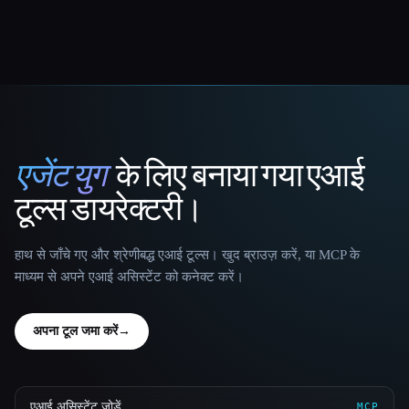
एजेंट युग
के लिए बनाया गया एआई
That AI Collection
टूल्स डायरेक्टरी।
हाथ से जाँचे गए और श्रेणीबद्ध एआई टूल्स। खुद ब्राउज़ करें, या MCP के
माध्यम से अपने एआई असिस्टेंट को कनेक्ट करें।
अपना टूल जमा करें
→
एआई असिस्टेंट जोड़ें
MCP