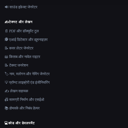
🔊 साउंड इफ़ेक्ट जेनरेटर
✍️
टेक्स्ट और लेखन
📄 PDF और डॉक्यूमेंट टूल
🕵️ एआई डिटेक्टर और ह्यूमनाइज़र
📝 कवर लेटर जेनरेटर
📖 किताब और नावेल राइटर
📝 टेक्स्ट जनरेशन
🏷️ नाम, स्लोगन और नेमिंग जेनरेटर
💡 प्रॉम्प्ट लाइब्रेरी एंड इंजीनियरिंग
✍️ लेखन सहायक
📠 सामग्री निर्माण और एसईओ
📚 होमवर्क और निबंध हेल्पर
💻
कोड और डेवलपमेंट