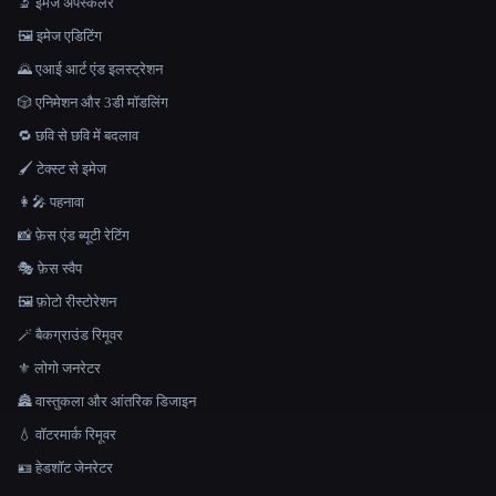
🔬 इमेज अपस्केलर
🖼️ इमेज एडिटिंग
🌄 एआई आर्ट एंड इलस्ट्रेशन
🎲 एनिमेशन और 3डी मॉडलिंग
🔁 छवि से छवि में बदलाव
🖌️ टेक्स्ट से इमेज
👩‍🎤 पहनावा
📸 फ़ेस एंड ब्यूटी रेटिंग
🎭 फ़ेस स्वैप
🖼️ फ़ोटो रीस्टोरेशन
🪄 बैकग्राउंड रिमूवर
⚜️ लोगो जनरेटर
🏯 वास्तुकला और आंतरिक डिजाइन
💧 वॉटरमार्क रिमूवर
🪪 हेडशॉट जेनरेटर