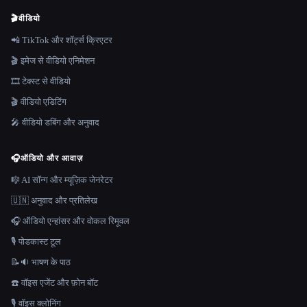
🎬
वीडियो
📲 TikTok और शॉर्ट्स क्रिएटर
🎬 इमेज से वीडियो एनिमेशन
🎞️ टेक्स्ट से वीडियो
🎬 वीडियो एडिटिंग
🎤 वीडियो डबिंग और अनुवाद
🎧
ऑडियो और आवाज़
🎼 AI सॉन्ग और म्यूज़िक जेनरेटर
🇺🇳 अनुवाद और प्रतिलेख
🎧 ऑडियो एन्हांसर और वोकल रिमूवल
🎙️ पोडकास्ट टूल
📝🔉 भाषण के पाठ
☎️ वॉइस एजेंट और फ़ोन बॉट
🎙️ वॉइस क्लोनिंग