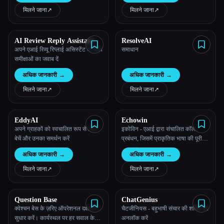
मिलने जाना
↗︎
मिलने जाना
↗︎
AI Review Reply Assistant
ResolveAI
अपने एआई रिव्यू रिप्लाई असिस्टेंट के साथ
समाधान
समीक्षाओं का जवाब दें
अधिक जानकारी
→
अधिक जानकारी
→
मिलने जाना
↗︎
मिलने जाना
↗︎
EddyAI
Echowin
अपने ग्राहकों को स्वचालित रूप से 24/7
इकोविन - एआई द्वारा संचालित कॉल
बेचें और उनका समर्थन करें
प्रबंधन, जिसमें प्राकृतिक भाषा की पूरी
समझ होती है और हर परिदृश्य के लिए
अधिक जानकारी
→
अधिक जानकारी
→
वैयक्तिकृत प्रतिक्रियाएँ होती हैं।
मिलने जाना
↗︎
मिलने जाना
↗︎
Question Base
ChatGenius
क्वेश्चन बेस के ज़रिए ऑपरेशनल दक्षता में
चैटजीनियस - बहुभाषी संचार की शक्ति को
सुधार करें। कार्यस्थल पर हर सवाल के
अनलॉक करें