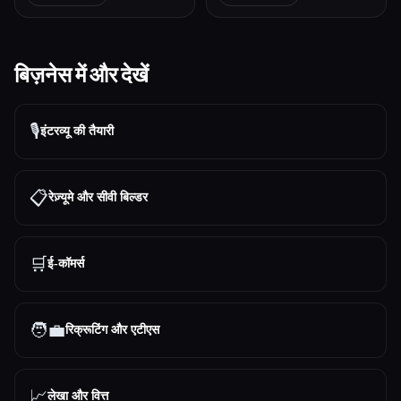
बिज़नेस में और देखें
🎙️
इंटरव्यू की तैयारी
📋
रेज़्यूमे और सीवी बिल्डर
🛒
ई-कॉमर्स
🧑‍💼
रिक्रूटिंग और एटीएस
📈
लेखा और वित्त