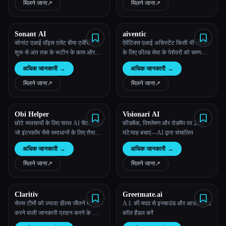
मिलने जाना
↗︎
मिलने जाना
↗︎
Sonant AI
aiventic
सोनांट एआई वॉइस एजेंट बीमा एजेंसियों में
ऐवेंटिक्स एआई असिस्टेंट किसी भी मरम्मत
शुरू से अंत तक के रूटीन के काम और
के लिए फ़ील्ड सेवा के पेशेवरों को चरण-दर-
कॉल करते हैं। 90% टास्क ऑटोमेट करें:
चरण मार्गदर्शन, भागों की पहचान और
अधिक जानकारी
→
अधिक जानकारी
→
पॉलिसी रिन्यूअल, एआई इंश्योरेंस कोट्स,
यात्रा का ज्ञान प्रदान करता है।
कलेक्शन, 24/7 बीमा रिसेप्शनिस्ट और
मिलने जाना
↗︎
मिलने जाना
↗︎
बहुत कुछ।
Obi Helper
Visionari AI
छोटे व्यवसायों के लिए सरल AI चैट विजेट
फ़ीडबैक, विश्लेषण और रोडमैप पर 220+
जो इंटरकॉम जैसे समाधानों के लिए तैयार
घंटे/माह बचाएं—AI द्वारा संचालित
नहीं हैं।
अधिक जानकारी
→
अधिक जानकारी
→
मिलने जाना
↗︎
मिलने जाना
↗︎
Claritiv
Greetmate.ai
सेल्स टीमों को ज़्यादा डील्स जीतने में मदद
A.I. की मदद से इनबाउंड और आउटबाउंड
करने वाली जानकारी प्रदान करने के लिए
कॉल हैंडल करें
क्लेरिटिव लीड्स के साथ बातचीत का