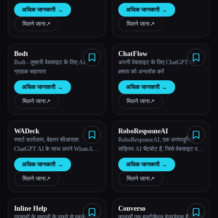
लिए तुरंत, भरोसेमंद जवाब
अधिक जानकारी
→
अधिक जानकारी
→
मिलने जाना
↗︎
मिलने जाना
↗︎
Bodt
ChatFlow
Bodt - तुम्हारी वेबसाइट के लिए AI
अपनी वेबसाइट के लिए ChatGPT की
ग्राहक सहायता
क्षमता को अनलॉक करें
अधिक जानकारी
→
अधिक जानकारी
→
मिलने जाना
↗︎
मिलने जाना
↗︎
WADeck
RoboResposneAI
स्मार्ट वार्तालाप, बेहतर सीआरएम:
RoboResponseAI, एक अत्याधुनिक
ChatGPT AI के साथ अपने WhatsApp
सक्रिय AI चैटबोट है, जिसे वेबसाइट पर
बिज़नेस संचार को बेहतर बनाएं
आने वाले लोगों के साथ तुम्हारे इंटरैक्ट
अधिक जानकारी
→
अधिक जानकारी
→
करने के तरीके को बदलने के लिए डिज़ाइन
किया गया है।
मिलने जाना
↗︎
मिलने जाना
↗︎
Inline Help
Converso
ग्राहकों के सवालों के पूछने से पहले उनके
कन्वर्सो एक मल्टीचैनल हेल्पडेस्क है जिसमें