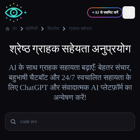
✦
AI से सबमिट करें
घर
श्रेणियाँ
बिज़नेस
ग्राहक सहेयता
श्रेष्ठ
✍️
ग्राहक सहेयता
🎨
अनुप्रयोग
लेखक
डिज़ाइनर
💻
📈
AI के साथ ग्राहक सहायता बढ़ाएँ: बेहतर संचार,
डेवलपर्स
मार्केटर्स
बहुभाषी चैटबॉट और 24/7 स्वचालित सहायता के
लिए ChatGPT और संवादात्मक AI प्लेटफ़ॉर्म का
🎓
🎬
विद्यार्थी
क्रिएटर्स
अन्वेषण करें!
ब्लॉग
टूल्स की तुलना करें