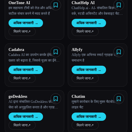
OneTone AI
ChatHelp AI
हम सहायता टीमों को तेज़ और अधिक
ChatHelp.ai - AI- संचालित बिज़नेस,
सटीक संचार करने में मदद करते हैं
वर्क, स्टडी असिस्टेंट और वेबसाइट चैट
विजेट।
अधिक जानकारी
→
अधिक जानकारी
→
मिलने जाना
↗︎
मिलने जाना
↗︎
Cadabra
Allyfy
Cadabra AI का उपयोग करके ईमेल
Allyfy एक अभिनव स्मार्ट ग्राहक सेवा
दक्षता को बढ़ाता है, जिससे यूज़र का ईमेल
समाधान है
पढ़ने, लिखने, जवाब देने और उनकी समीक्षा
अधिक जानकारी
→
अधिक जानकारी
→
करने में समय बचता है।
मिलने जाना
↗︎
मिलने जाना
↗︎
goDeskless
Chatim
AI द्वारा संचालित GoDeskless फ़ील्ड
तुम्हारे कारोबार के लिए मुफ़्त चैटबोट और
सेवा को अनुकूलित करता है और ग्राहकों
लाइव चैट
की संतुष्टि को बढ़ाता है
अधिक जानकारी
→
अधिक जानकारी
→
मिलने जाना
↗︎
मिलने जाना
↗︎