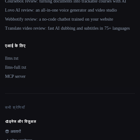
Coursebox review: turning documents into trackable courses with AI
Lovo AI review: an all-in-one voice generator and video studio
Webbotify review: a no-code chatbot trained on your website
Translate.video review: fast AI dubbing and subtitles in 75+ languages
एआई के लिए
llms.txt
llms-full.txt
MCP server
सभी श्रेणियाँ
🎨
इमेज और विज़ुअल
😎 अवतारों