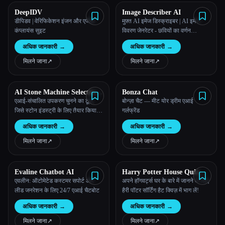
DeepIDV
Image Describer AI
डीपिडव | वेरिफिकेशन इंजन और एजेंसी
मुफ़्त AI इमेज डिस्क्राइबर | AI इमेज
कंप्लायंस सुइट
विवरण जेनरेटर - छवियों का वर्णन
ऑनलाइन करें
अधिक जानकारी
→
अधिक जानकारी
→
मिलने जाना
↗︎
मिलने जाना
↗︎
AI Stone Machine Selector -
Bonza Chat
DINOSAW
एआई-संचालित उपकरण चुनने का टूल,
बोन्ज़ा चैट — मीट योर ड्रीम एआई
जिसे स्टोन इंडस्ट्री के लिए तैयार किया
गर्लफ्रेंड
गया है।
अधिक जानकारी
→
अधिक जानकारी
→
मिलने जाना
↗︎
मिलने जाना
↗︎
Evaline Chatbot AI
Harry Potter House Quiz
ORG
एवलीन: ऑटोमेटेड कस्टमर सपोर्ट और
अपने हॉगवर्ट्स घर के बारे में जानने के लिए
लीड जनरेशन के लिए 24/7 एआई चैटबोट
हैरी पॉटर सॉर्टिंग हैट क्विज़ में भाग लें!
अधिक जानकारी
→
अधिक जानकारी
→
मिलने जाना
↗︎
मिलने जाना
↗︎