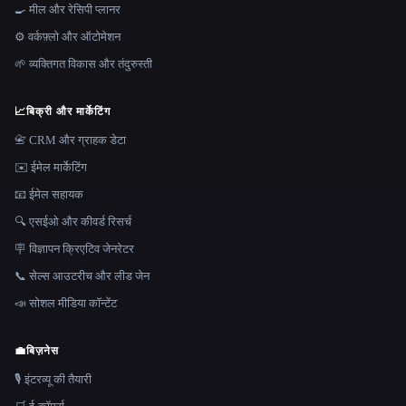
🍳 मील और रेसिपी प्लानर
⚙️ वर्कफ़्लो और ऑटोमेशन
🌱 व्यक्तिगत विकास और तंदुरुस्ती
📈
बिक्री और मार्केटिंग
📇 CRM और ग्राहक डेटा
✉️ ईमेल मार्केटिंग
📧 ईमेल सहायक
🔍 एसईओ और कीवर्ड रिसर्च
🪧 विज्ञापन क्रिएटिव जेनरेटर
📞 सेल्स आउटरीच और लीड जेन
📣 सोशल मीडिया कॉन्टेंट
💼
बिज़नेस
🎙️ इंटरव्यू की तैयारी