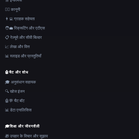
🛒 ई-कॉमर्स
👩‍⚖️ कानूनी
👨‍💻 ग्राहक सहेयता
🧑‍💼 रिक्रूटिंग और एटीएस
📋 रेज़्यूमे और सीवी बिल्डर
📈 लेखा और वित्त
📊 स्लाइड और प्रस्तुतियाँ
🤖
चैट और शोध
🎓 अनुसंधान सहायक
🔍 खोज इंजन
🤖💬 चैट बॉट
📊 डेटा एनालिसिस
🎓
शिक्षा और जीवनशैली
🎁 उपहार के विचार और सुझाव