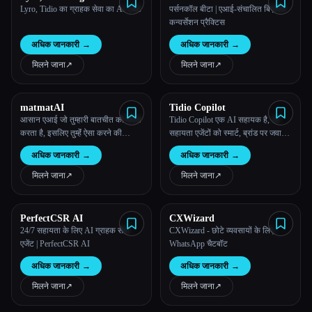
customer service
Lyro, Tidio का ग्राहक सेवा का AI एजेंट
पर्सनकॉल बीटा | एआई-संचालित बिज़नेस
कन्वर्सेशन प्रैक्टिस
अधिक जानकारी
→
अधिक जानकारी
→
मिलने जाना
↗︎
मिलने जाना
↗︎
matmatAI
Tidio Copilot
आसान एआई जो तुम्हारी बातचीत को मैनेज
Tidio Copilot एक AI सहायक है, जो
करता है, इसलिए तुम्हेंं ऐसा करने की
सहायता एजेंटों को स्मार्ट, ब्रांड पर जवाब
ज़रूरत नहीं है | matmat AI
देने के सुझावों के साथ तेज़ी से प्रतिक्रिया
अधिक जानकारी
→
अधिक जानकारी
→
देने में मदद करता है।
मिलने जाना
↗︎
मिलने जाना
↗︎
PerfectCSR AI
CXWizard
24/7 सहायता के लिए AI ग्राहक सेवा
CXWizard - छोटे व्यवसायों के लिए
एजेंट | PerfectCSR AI
WhatsApp चैटबॉट
अधिक जानकारी
→
अधिक जानकारी
→
मिलने जाना
↗︎
मिलने जाना
↗︎