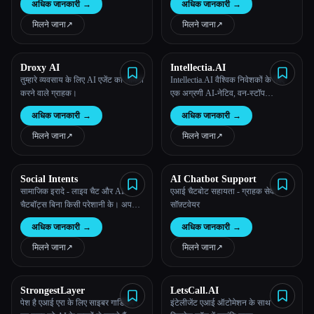
अधिक जानकारी
→
अधिक जानकारी
→
विश्लेषण करता है।
मिलने जाना
↗︎
मिलने जाना
↗︎
Droxy AI
Intellectia.AI
तुम्हारे व्यवसाय के लिए AI एजेंट का सामना
Intellectia.AI वैश्विक निवेशकों के लिए
करने वाले ग्राहक।
एक अग्रणी AI-नेटिव, वन-स्टॉप
इन्वेस्टमेंट रिसर्च प्लेटफ़ॉर्म है।
अधिक जानकारी
→
अधिक जानकारी
→
मिलने जाना
↗︎
मिलने जाना
↗︎
Social Intents
AI Chatbot Support
सामाजिक इरादे - लाइव चैट और AI
एआई चैटबोट सहायता - ग्राहक सेवा
चैटबॉट्स बिना किसी परेशानी के। अपने
सॉफ़्टवेयर
मौजूदा टूल से सीधे ग्राहकों से जुड़ें:
अधिक जानकारी
→
अधिक जानकारी
→
माइक्रोसॉफ्ट टीम्स, स्लैक, गूगल चैट।
मिलने जाना
↗︎
मिलने जाना
↗︎
StrongestLayer
LetsCall.AI
पेश है एआई एरा के लिए साइबर गार्डियन।
इंटेलीजेंट एआई ऑटोमेशन के साथ