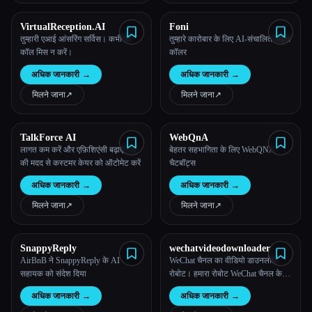
VirtualReception.AI
Foni
तुम्हारी एआई आंसरिंग सर्विस। कभी भी
तुम्हारे कारोबार के लिए AI-संचालित वॉइस
कॉल मिस न करें।
कॉलर
अधिक जानकारी
→
अधिक जानकारी
→
मिलने जाना
↗︎
मिलने जाना
↗︎
TalkForce AI
WebQnA
लागत कम करें और एफ़िशिएंसी बढ़ाएं: AI
बेहतर सहभागिता के लिए WebQNA
की मदद से कस्टमर केयर को ऑटोमेट करें
चैटबॉट्स
अधिक जानकारी
→
अधिक जानकारी
→
मिलने जाना
↗︎
मिलने जाना
↗︎
SnappyReply
wechatvideodownloader
AirBnB ने SnappyReply के AI
WeChat चैनल का वीडियो डाउनलोड
सहायक को संदेश दिया
रोबोट। हमारा रोबोट WeChat चैनल के
वीडियो को डाउनलोड करना आसान और
अधिक जानकारी
→
अधिक जानकारी
→
तेज़ बनाता है।