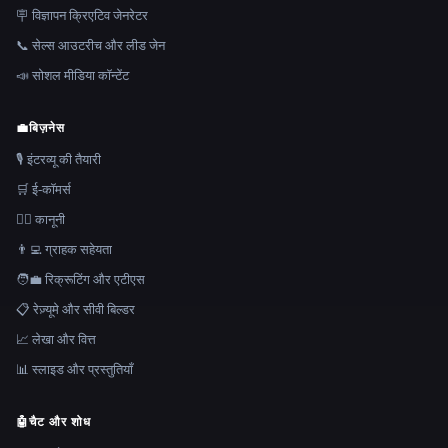
🪧 विज्ञापन क्रिएटिव जेनरेटर
📞 सेल्स आउटरीच और लीड जेन
📣 सोशल मीडिया कॉन्टेंट
💼
बिज़नेस
🎙️ इंटरव्यू की तैयारी
🛒 ई-कॉमर्स
👩‍⚖️ कानूनी
👨‍💻 ग्राहक सहेयता
🧑‍💼 रिक्रूटिंग और एटीएस
📋 रेज़्यूमे और सीवी बिल्डर
📈 लेखा और वित्त
📊 स्लाइड और प्रस्तुतियाँ
🤖
चैट और शोध