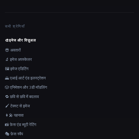
सभी श्रेणियाँ
🎨
इमेज और विज़ुअल
😎 अवतारों
🔬 इमेज अपस्केलर
🖼️ इमेज एडिटिंग
🌄 एआई आर्ट एंड इलस्ट्रेशन
🎲 एनिमेशन और 3डी मॉडलिंग
🔁 छवि से छवि में बदलाव
🖌️ टेक्स्ट से इमेज
👩‍🎤 पहनावा
📸 फ़ेस एंड ब्यूटी रेटिंग
🎭 फ़ेस स्वैप