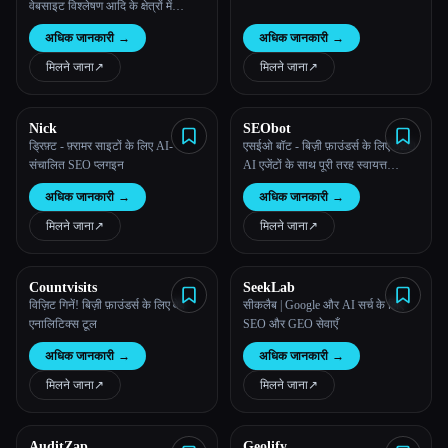
वेबसाइट विश्लेषण आदि के क्षेत्रों में
जानकारी और टूल प्रदान करती है।
अधिक जानकारी
→
अधिक जानकारी
→
मिलने जाना
↗︎
मिलने जाना
↗︎
Nick
SEObot
ड्रिफ़्ट - फ़्रामर साइटों के लिए AI-
एसईओ बॉट - बिज़ी फ़ाउंडर्स के लिए SEO
संचालित SEO प्लगइन
AI एजेंटों के साथ पूरी तरह स्वायत्त
“एसईओ रोबोट”
अधिक जानकारी
→
अधिक जानकारी
→
मिलने जाना
↗︎
मिलने जाना
↗︎
Countvisits
SeekLab
विज़िट गिनें! बिज़ी फ़ाउंडर्स के लिए वेब
सीकलैब | Google और AI सर्च के लिए
एनालिटिक्स टूल
SEO और GEO सेवाएँ
अधिक जानकारी
→
अधिक जानकारी
→
मिलने जाना
↗︎
मिलने जाना
↗︎
AuditZap
Geolify