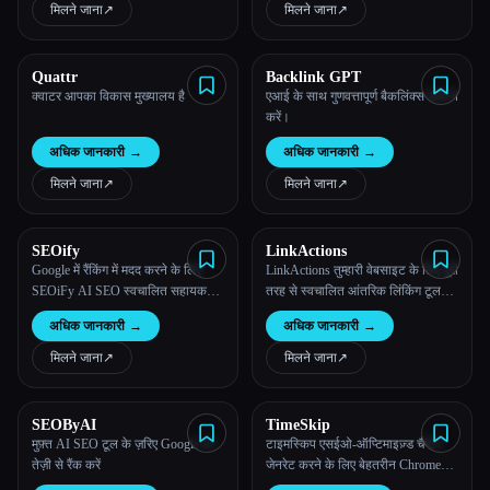
मिलने जाना
↗︎
मिलने जाना
↗︎
सभी श्रेणियाँ
Quattr
Backlink GPT
हमारे बारे में
क्वाटर आपका विकास मुख्यालय है
एआई के साथ गुणवत्तापूर्ण बैकलिंक्स उत्पन्न
करें।
अधिक जानकारी
→
अधिक जानकारी
→
मिलने जाना
↗︎
मिलने जाना
↗︎
SEOify
LinkActions
Google में रैंकिंग में मदद करने के लिए
LinkActions तुम्हारी वेबसाइट के लिए पूरी
SEOiFy AI SEO स्वचालित सहायक
तरह से स्वचालित आंतरिक लिंकिंग टूल
उपकरण
है।
अधिक जानकारी
→
अधिक जानकारी
→
मिलने जाना
↗︎
मिलने जाना
↗︎
Esc
SEOByAI
TimeSkip
मुफ़्त AI SEO टूल के ज़रिए Google पर
टाइमस्किप एसईओ-ऑप्टिमाइज़्ड चैप्टर
तेज़ी से रैंक करें
जेनरेट करने के लिए बेहतरीन Chrome
एक्सटेंशन है।