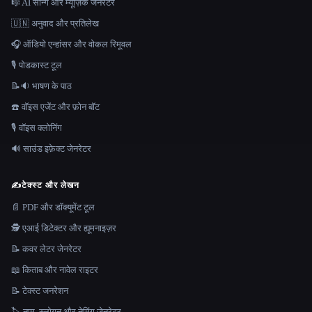
🎼 AI सॉन्ग और म्यूज़िक जेनरेटर
🇺🇳 अनुवाद और प्रतिलेख
🎧 ऑडियो एन्हांसर और वोकल रिमूवल
🎙️ पोडकास्ट टूल
📝🔉 भाषण के पाठ
☎️ वॉइस एजेंट और फ़ोन बॉट
🎙️ वॉइस क्लोनिंग
🔊 साउंड इफ़ेक्ट जेनरेटर
✍️
टेक्स्ट और लेखन
📄 PDF और डॉक्यूमेंट टूल
🕵️ एआई डिटेक्टर और ह्यूमनाइज़र
📝 कवर लेटर जेनरेटर
📖 किताब और नावेल राइटर
📝 टेक्स्ट जनरेशन
🏷️ नाम, स्लोगन और नेमिंग जेनरेटर