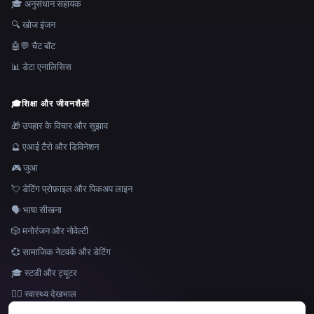
🎓 अनुसंधान सहायक
🔍 खोज इंजन
🤖💬 चैट बॉट
📊 डेटा एनालिसिस
🎓
शिक्षा और जीवनशैली
🎁 उपहार के विचार और सुझाव
🔮 एआई टैरो और डिविनेशन
🎮 जुआ
💘 डेटिंग प्रोफ़ाइल और पिकअप लाइन
🗣️ भाषा सीखना
🎲 मनोरंजन और नोवेल्टी
💞 सामाजिक नेटवर्क और डेटिंग
🎓 स्टडी और ट्यूटर
👩‍⚕️ स्वास्थ्य देखभाल
भाषा