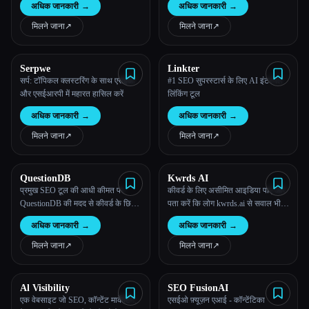
अधिक जानकारी
→
अधिक जानकारी
→
मिलने जाना
↗︎
मिलने जाना
↗︎
Serpwe
Linkter
सर्प: टॉपिकल क्लस्टरिंग के साथ एसईओ
#1 SEO सुपरस्टार्स के लिए AI इंटरनल
और एसईआरपी में महारत हासिल करें
लिंकिंग टूल
अधिक जानकारी
→
अधिक जानकारी
→
मिलने जाना
↗︎
मिलने जाना
↗︎
QuestionDB
Kwrds AI
प्रमुख SEO टूल की आधी कीमत पर
कीवर्ड के लिए असीमित आइडिया पाएं और
QuestionDB की मदद से कीवर्ड के छिपे
पता करें कि लोग kwrds.ai से सवाल भी
हुए अवसर ढूँढें।
पूछते हैं
अधिक जानकारी
→
अधिक जानकारी
→
मिलने जाना
↗︎
मिलने जाना
↗︎
Al Visibility
SEO FusionAI
एक वेबसाइट जो SEO, कॉन्टेंट मार्केटिंग,
एसईओ फ़्यूज़न एआई - कॉन्टेंटिका