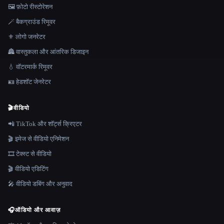
🖼️ फ़ोटो रीस्टोरेशन
🪄 बैकग्राउंड रिमूवर
⚜️ लोगो जनरेटर
🏯 वास्तुकला और आंतरिक डिजाइन
💧 वॉटरमार्क रिमूवर
🪪 हेडशॉट जेनरेटर
🎬
वीडियो
📲 TikTok और शॉर्ट्स क्रिएटर
🎬 इमेज से वीडियो एनिमेशन
🎞️ टेक्स्ट से वीडियो
🎬 वीडियो एडिटिंग
🎤 वीडियो डबिंग और अनुवाद
🎧
ऑडियो और आवाज़