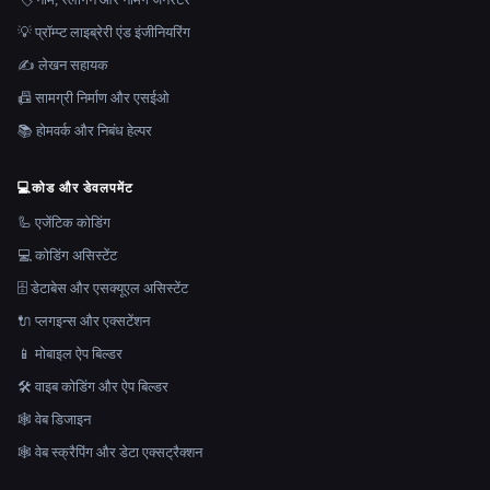
💡 प्रॉम्प्ट लाइब्रेरी एंड इंजीनियरिंग
✍️ लेखन सहायक
📠 सामग्री निर्माण और एसईओ
📚 होमवर्क और निबंध हेल्पर
💻
कोड और डेवलपमेंट
🦾 एजेंटिक कोडिंग
💻 कोडिंग असिस्टेंट
🗄️ डेटाबेस और एसक्यूएल असिस्टेंट
🔌 प्लगइन्स और एक्सटेंशन
📱 मोबाइल ऐप बिल्डर
🛠️ वाइब कोडिंग और ऐप बिल्डर
🕸 वेब डिजाइन
🕸️ वेब स्क्रैपिंग और डेटा एक्सट्रैक्शन