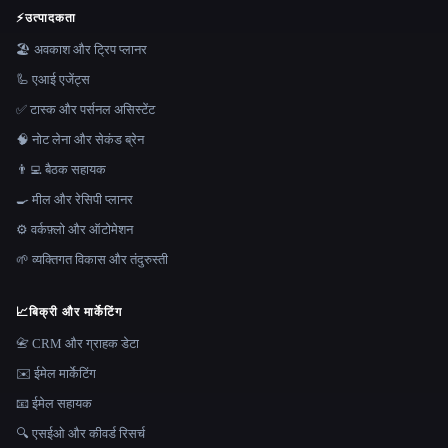
⚡
उत्पादकता
🏖 अवकाश और ट्रिप प्लानर
🦾 एआई एजेंट्स
✅ टास्क और पर्सनल असिस्टेंट
🧠 नोट लेना और सेकंड ब्रेन
👨‍💻 बैठक सहायक
🍳 मील और रेसिपी प्लानर
⚙️ वर्कफ़्लो और ऑटोमेशन
🌱 व्यक्तिगत विकास और तंदुरुस्ती
📈
बिक्री और मार्केटिंग
📇 CRM और ग्राहक डेटा
✉️ ईमेल मार्केटिंग
📧 ईमेल सहायक
🔍 एसईओ और कीवर्ड रिसर्च