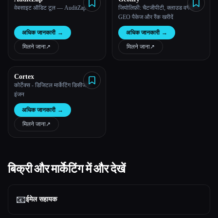
वेबसाइट ऑडिट टूल — AuditZap
जियोलिफ़ी: चैटजीपीटी, क्लाउड वगैरह में
GEO पैकेज और रैंक खरीदें
अधिक जानकारी
→
अधिक जानकारी
→
मिलने जाना
↗︎
मिलने जाना
↗︎
Cortex
कोर्टेक्स - डिजिटल मार्केटिंग डिसीजन
इंजन
अधिक जानकारी
→
मिलने जाना
↗︎
बिक्री और मार्केटिंग में और देखें
📧
ईमेल सहायक