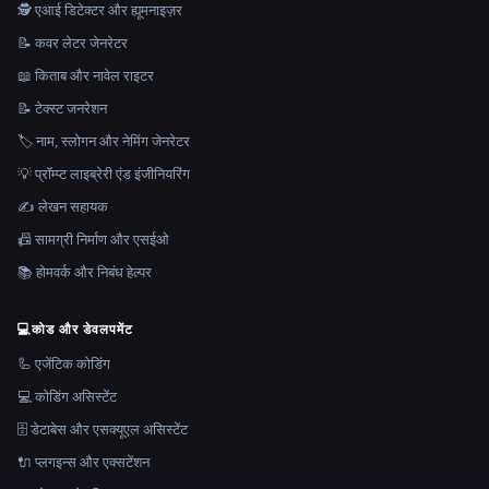
🕵️ एआई डिटेक्टर और ह्यूमनाइज़र
📝 कवर लेटर जेनरेटर
📖 किताब और नावेल राइटर
📝 टेक्स्ट जनरेशन
🏷️ नाम, स्लोगन और नेमिंग जेनरेटर
💡 प्रॉम्प्ट लाइब्रेरी एंड इंजीनियरिंग
✍️ लेखन सहायक
📠 सामग्री निर्माण और एसईओ
📚 होमवर्क और निबंध हेल्पर
💻
कोड और डेवलपमेंट
🦾 एजेंटिक कोडिंग
💻 कोडिंग असिस्टेंट
🗄️ डेटाबेस और एसक्यूएल असिस्टेंट
🔌 प्लगइन्स और एक्सटेंशन