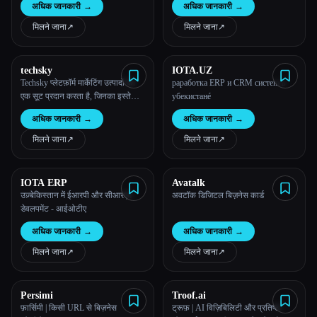
अधिक जानकारी
→
अधिक जानकारी
→
24/7 ग्राहक सहायता प्रदान करने में मदद
करता है।
मिलने जाना
↗︎
मिलने जाना
↗︎
techsky
IOTA.UZ
Techsky प्लेटफ़ॉर्म मार्केटिंग उत्पादों का
раработка ERP и CRM систеm в
एक सूट प्रदान करता है, जिनका इस्तेमाल
убекистанé
तुम अपनी कंपनी को बढ़ाने, लीड खोजने,
अधिक जानकारी
→
अधिक जानकारी
→
ईमेल भेजने, चैटबॉट बनाने और बहुत कुछ
करने के लिए कर सकते हो
मिलने जाना
↗︎
मिलने जाना
↗︎
IOTA ERP
Avatalk
उज़्बेकिस्तान में ईआरपी और सीआरएम
अवटॉक डिजिटल बिज़नेस कार्ड
डेवलपमेंट - आईओटीए
अधिक जानकारी
→
अधिक जानकारी
→
मिलने जाना
↗︎
मिलने जाना
↗︎
Persimi
Troof.ai
फ़ार्सिमी | किसी URL से बिज़नेस
ट्रूफ़ | AI विज़िबिलिटी और प्रतिष्ठा