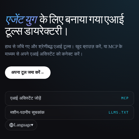
एजेंट युग
के लिए बनाया गया एआई
That AI Collection
टूल्स डायरेक्टरी।
हाथ से जाँचे गए और श्रेणीबद्ध एआई टूल्स। खुद ब्राउज़ करें, या MCP के
माध्यम से अपने एआई असिस्टेंट को कनेक्ट करें।
अपना टूल जमा करें
→
एआई असिस्टेंट जोड़ें
MCP
मशीन-पठनीय सूचकांक
LLMS.TXT
Language
▾