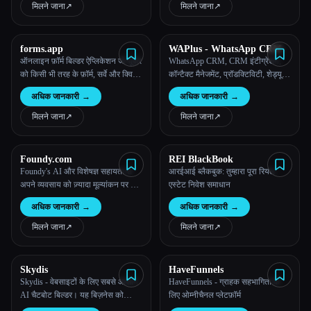
मिलने जाना
↗︎
मिलने जाना
↗︎
सभी श्रेणियाँ
forms.app
WAPlus - WhatsApp CRM
हमारे बारे में
ऑनलाइन फ़ॉर्म बिल्डर ऐप्लिकेशन जो यूज़र
WhatsApp CRM, CRM इंटीग्रेशन,
को किसी भी तरह के फ़ॉर्म, सर्वे और क्विज़
कॉन्टैक्ट मैनेजमेंट, प्रॉडक्टिविटी, शेड्यूल
बनाने की सुविधा देता है।
मैसेज, ऑटो रिप्लाई, AI चैटबोट, AI
अधिक जानकारी
→
अधिक जानकारी
→
ट्रांसलेटर WaPlus CRM: अपने
WhatsApp की प्रॉडक्टिविटी को
मिलने जाना
↗︎
मिलने जाना
↗︎
सुपरचार्ज करें
Foundy.com
REI BlackBook
Foundy's AI और विशेषज्ञ सहायता से
आरईआई ब्लैकबुक: तुम्हारा पूरा रियल
अपने व्यवसाय को ज़्यादा मूल्यांकन पर बेचें
एस्टेट निवेश समाधान
या गुणवत्तापूर्ण अधिग्रहण पाएं।
अधिक जानकारी
→
अधिक जानकारी
→
मिलने जाना
↗︎
मिलने जाना
↗︎
Esc
Skydis
HaveFunnels
Skydis - वेबसाइटों के लिए सबसे आसान
HaveFunnels - ग्राहक सहभागिता के
AI चैटबोट बिल्डर। यह बिज़नेस को
लिए ओम्नीचैनल प्लेटफ़ॉर्म
विज़िटर से जुड़ने, लीड कैप्चर करने और