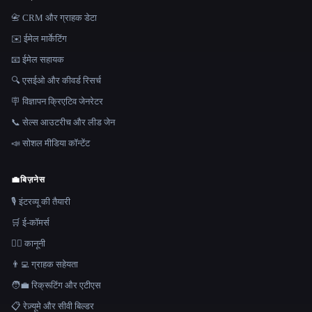
📇 CRM और ग्राहक डेटा
✉️ ईमेल मार्केटिंग
📧 ईमेल सहायक
🔍 एसईओ और कीवर्ड रिसर्च
🪧 विज्ञापन क्रिएटिव जेनरेटर
📞 सेल्स आउटरीच और लीड जेन
📣 सोशल मीडिया कॉन्टेंट
💼
बिज़नेस
🎙️ इंटरव्यू की तैयारी
🛒 ई-कॉमर्स
👩‍⚖️ कानूनी
👨‍💻 ग्राहक सहेयता
🧑‍💼 रिक्रूटिंग और एटीएस
📋 रेज़्यूमे और सीवी बिल्डर