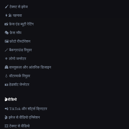
🖌️ टेक्स्ट से इमेज
👩‍🎤 पहनावा
📸 फ़ेस एंड ब्यूटी रेटिंग
🎭 फ़ेस स्वैप
🖼️ फ़ोटो रीस्टोरेशन
🪄 बैकग्राउंड रिमूवर
⚜️ लोगो जनरेटर
🏯 वास्तुकला और आंतरिक डिजाइन
💧 वॉटरमार्क रिमूवर
🪪 हेडशॉट जेनरेटर
🎬
वीडियो
📲 TikTok और शॉर्ट्स क्रिएटर
🎬 इमेज से वीडियो एनिमेशन
🎞️ टेक्स्ट से वीडियो