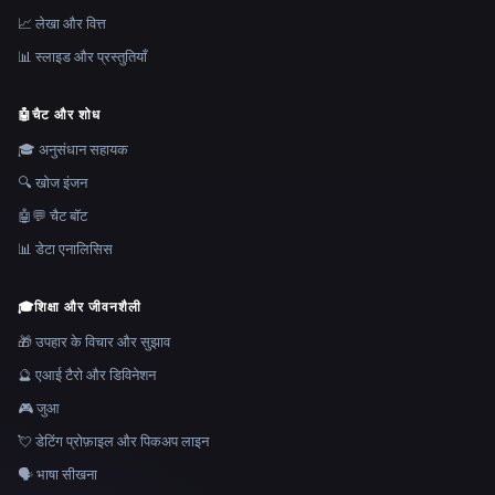
📈 लेखा और वित्त
📊 स्लाइड और प्रस्तुतियाँ
🤖
चैट और शोध
🎓 अनुसंधान सहायक
🔍 खोज इंजन
🤖💬 चैट बॉट
📊 डेटा एनालिसिस
🎓
शिक्षा और जीवनशैली
🎁 उपहार के विचार और सुझाव
🔮 एआई टैरो और डिविनेशन
🎮 जुआ
💘 डेटिंग प्रोफ़ाइल और पिकअप लाइन
🗣️ भाषा सीखना