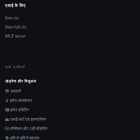
एआई के लिए
llms.txt
llms-full.txt
MCP server
सभी श्रेणियाँ
🎨
इमेज और विज़ुअल
😎 अवतारों
🔬 इमेज अपस्केलर
🖼️ इमेज एडिटिंग
🌄 एआई आर्ट एंड इलस्ट्रेशन
🎲 एनिमेशन और 3डी मॉडलिंग
🔁 छवि से छवि में बदलाव