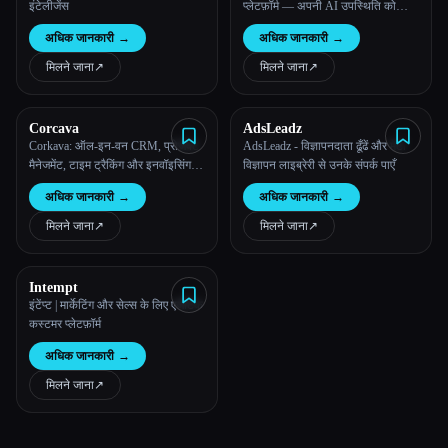
इंटेलीजेंस
प्लेटफ़ॉर्म — अपनी AI उपस्थिति को
ट्रैक करें, प्रबंधित करें और बढ़ाएं
अधिक जानकारी
→
अधिक जानकारी
→
मिलने जाना
↗︎
मिलने जाना
↗︎
Corcava
AdsLeadz
Corkava: ऑल-इन-वन CRM, प्रोजेक्ट
AdsLeadz - विज्ञापनदाता ढूँढें और मेटा
मैनेजमेंट, टाइम ट्रैकिंग और इनवॉइसिंग
विज्ञापन लाइब्रेरी से उनके संपर्क पाएँ
($9/यूज़र से)
अधिक जानकारी
→
अधिक जानकारी
→
मिलने जाना
↗︎
मिलने जाना
↗︎
Intempt
इंटेंप्ट | मार्केटिंग और सेल्स के लिए एजेंटिक
कस्टमर प्लेटफ़ॉर्म
अधिक जानकारी
→
मिलने जाना
↗︎