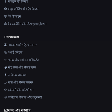
📱 मोबाइल ऐप बिल्डर
🛠️ वाइब कोडिंग और ऐप बिल्डर
🕸 वेब डिजाइन
🕸️ वेब स्क्रैपिंग और डेटा एक्सट्रैक्शन
⚡
उत्पादकता
🏖 अवकाश और ट्रिप प्लानर
🦾 एआई एजेंट्स
✅ टास्क और पर्सनल असिस्टेंट
🧠 नोट लेना और सेकंड ब्रेन
👨‍💻 बैठक सहायक
🍳 मील और रेसिपी प्लानर
⚙️ वर्कफ़्लो और ऑटोमेशन
🌱 व्यक्तिगत विकास और तंदुरुस्ती
📈
बिक्री और मार्केटिंग