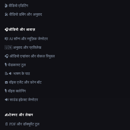
🎬 वीडियो एडिटिंग
🎤 वीडियो डबिंग और अनुवाद
🎧
ऑडियो और आवाज़
🎼 AI सॉन्ग और म्यूज़िक जेनरेटर
🇺🇳 अनुवाद और प्रतिलेख
🎧 ऑडियो एन्हांसर और वोकल रिमूवल
🎙️ पोडकास्ट टूल
📝🔉 भाषण के पाठ
☎️ वॉइस एजेंट और फ़ोन बॉट
🎙️ वॉइस क्लोनिंग
🔊 साउंड इफ़ेक्ट जेनरेटर
✍️
टेक्स्ट और लेखन
📄 PDF और डॉक्यूमेंट टूल