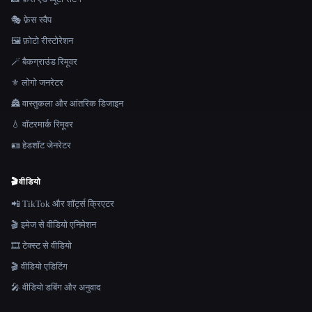
🎭 फ़ेस स्वैप
🖼️ फ़ोटो रीस्टोरेशन
🪄 बैकग्राउंड रिमूवर
⚜️ लोगो जनरेटर
🏯 वास्तुकला और आंतरिक डिजाइन
💧 वॉटरमार्क रिमूवर
🪪 हेडशॉट जेनरेटर
🎬
वीडियो
📲 TikTok और शॉर्ट्स क्रिएटर
🎬 इमेज से वीडियो एनिमेशन
🎞️ टेक्स्ट से वीडियो
🎬 वीडियो एडिटिंग
🎤 वीडियो डबिंग और अनुवाद