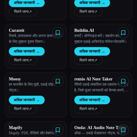
अधिक जानकारी
→
अधिक जानकारी
→
मिलने जाना
↗︎
मिलने जाना
↗︎
Curateit
Buildin.AI
रिसर्च, उत्पादकता और अपना काम दिखाने
बनाएँ। ऑर्गनाइज़ करें। सहयोग करें।
के लिए तुम्हारा दूसरा दिमाग।
तुम्हारा एआई-असिस्टेड नॉलेज प्लेटफ़ॉर्म।
अधिक जानकारी
→
अधिक जानकारी
→
मिलने जाना
↗︎
मिलने जाना
↗︎
Moosy
remio AI Note Taker
हर बातचीत के लिए मूसी, एआई वॉइस
रेमियो एआई-संचालित एक एडवांस नोट टूल
नोट्स।
है, जिसे यूज़र जानकारी को कैप्चर करने,
व्यवस्थित करने और उसका इस्तेमाल करने
अधिक जानकारी
→
अधिक जानकारी
→
के तरीके को बदलने के लिए डिज़ाइन किया
गया है। सहज ध्यान देने वाली सुविधाओं के
मिलने जाना
↗︎
मिलने जाना
↗︎
साथ इंटेलिजेंट खोज क्षमताओं को एकीकृत
करना
Mapify
Onda: AI Audio Note Taker
Mapify: PDF, वीडियो और वेबपेज के
ओंडा — एआई पोडकास्ट नोट्स, सारांश