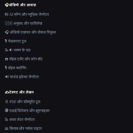
🎧
ऑडियो और आवाज़
🎼 AI सॉन्ग और म्यूज़िक जेनरेटर
🇺🇳 अनुवाद और प्रतिलेख
🎧 ऑडियो एन्हांसर और वोकल रिमूवल
🎙️ पोडकास्ट टूल
📝🔉 भाषण के पाठ
☎️ वॉइस एजेंट और फ़ोन बॉट
🎙️ वॉइस क्लोनिंग
🔊 साउंड इफ़ेक्ट जेनरेटर
✍️
टेक्स्ट और लेखन
📄 PDF और डॉक्यूमेंट टूल
🕵️ एआई डिटेक्टर और ह्यूमनाइज़र
📝 कवर लेटर जेनरेटर
📖 किताब और नावेल राइटर