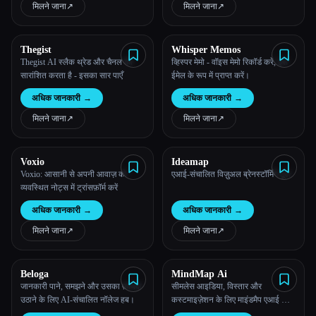
मिलने जाना
↗︎
मिलने जाना
↗︎
सभी श्रेणियाँ
Thegist
Whisper Memos
हमारे बारे में
Thegist AI स्लैक थ्रेड और चैनल को
व्हिस्पर मेमो - वॉइस मेमो रिकॉर्ड करें, इसे
सारांशित करता है - इसका सार पाएँ
ईमेल के रूप में प्राप्त करें।
अधिक जानकारी
→
अधिक जानकारी
→
मिलने जाना
↗︎
मिलने जाना
↗︎
Voxio
Ideamap
Voxio: आसानी से अपनी आवाज़ को
एआई-संचालित विज़ुअल ब्रेनस्टॉर्मिंग टूल
व्यवस्थित नोट्स में ट्रांसफ़ॉर्म करें
अधिक जानकारी
→
अधिक जानकारी
→
मिलने जाना
↗︎
मिलने जाना
↗︎
Esc
Beloga
MindMap Ai
जानकारी पाने, समझने और उसका फ़ायदा
सीमलेस आइडिया, विस्तार और
उठाने के लिए AI-संचालित नॉलेज हब।
कस्टमाइज़ेशन के लिए माइंडमैप एआई का
इंटरैक्टिव इंटरफ़ेस