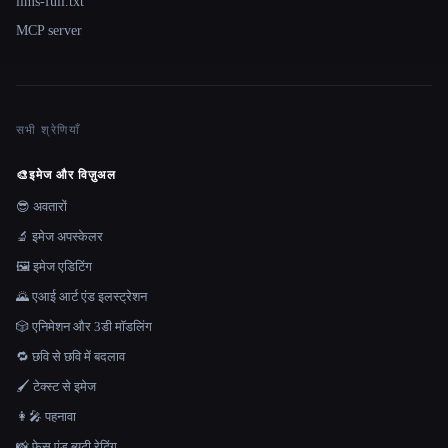
llms-full.txt
MCP server
सभी श्रेणियाँ
🎨
इमेज और विज़ुअल
😎 अवतारों
🔬 इमेज अपस्केलर
🖼️ इमेज एडिटिंग
🌄 एआई आर्ट एंड इलस्ट्रेशन
🎲 एनिमेशन और 3डी मॉडलिंग
🔁 छवि से छवि में बदलाव
🖌️ टेक्स्ट से इमेज
👩‍🎤 पहनावा
📸 फ़ेस एंड ब्यूटी रेटिंग