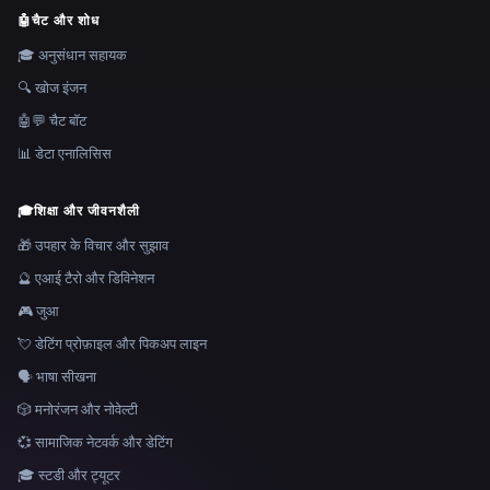
🤖
चैट और शोध
🎓 अनुसंधान सहायक
🔍 खोज इंजन
🤖💬 चैट बॉट
📊 डेटा एनालिसिस
🎓
शिक्षा और जीवनशैली
🎁 उपहार के विचार और सुझाव
🔮 एआई टैरो और डिविनेशन
🎮 जुआ
💘 डेटिंग प्रोफ़ाइल और पिकअप लाइन
🗣️ भाषा सीखना
🎲 मनोरंजन और नोवेल्टी
💞 सामाजिक नेटवर्क और डेटिंग
🎓 स्टडी और ट्यूटर