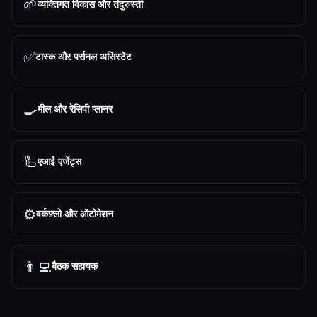
🌱
व्यक्तिगत विकास और तंदुरुस्ती
✅
टास्क और पर्सनल असिस्टेंट
🍳
मील और रेसिपी प्लानर
🦾
एआई एजेंट्स
⚙️
वर्कफ़्लो और ऑटोमेशन
👨‍💻
बैठक सहायक