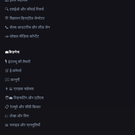
📧 ईमेल सहायक
🔍 एसईओ और कीवर्ड रिसर्च
🪧 विज्ञापन क्रिएटिव जेनरेटर
📞 सेल्स आउटरीच और लीड जेन
📣 सोशल मीडिया कॉन्टेंट
💼
बिज़नेस
🎙️ इंटरव्यू की तैयारी
🛒 ई-कॉमर्स
👩‍⚖️ कानूनी
👨‍💻 ग्राहक सहेयता
🧑‍💼 रिक्रूटिंग और एटीएस
📋 रेज़्यूमे और सीवी बिल्डर
📈 लेखा और वित्त
📊 स्लाइड और प्रस्तुतियाँ