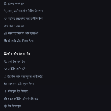
📝 टेक्स्ट जनरेशन
🏷️ नाम, स्लोगन और नेमिंग जेनरेटर
💡 प्रॉम्प्ट लाइब्रेरी एंड इंजीनियरिंग
✍️ लेखन सहायक
📠 सामग्री निर्माण और एसईओ
📚 होमवर्क और निबंध हेल्पर
💻
कोड और डेवलपमेंट
🦾 एजेंटिक कोडिंग
💻 कोडिंग असिस्टेंट
🗄️ डेटाबेस और एसक्यूएल असिस्टेंट
🔌 प्लगइन्स और एक्सटेंशन
📱 मोबाइल ऐप बिल्डर
🛠️ वाइब कोडिंग और ऐप बिल्डर
🕸 वेब डिजाइन