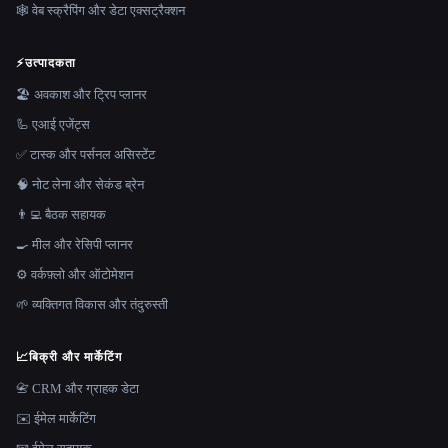
🕸️ वेब स्क्रैपिंग और डेटा एक्सट्रैक्शन
⚡
उत्पादकता
🏖 अवकाश और ट्रिप प्लानर
🦾 एआई एजेंट्स
✅ टास्क और पर्सनल असिस्टेंट
🧠 नोट लेना और सेकंड ब्रेन
👨‍💻 बैठक सहायक
🍳 मील और रेसिपी प्लानर
⚙️ वर्कफ़्लो और ऑटोमेशन
🌱 व्यक्तिगत विकास और तंदुरुस्ती
📈
बिक्री और मार्केटिंग
📇 CRM और ग्राहक डेटा
✉️ ईमेल मार्केटिंग