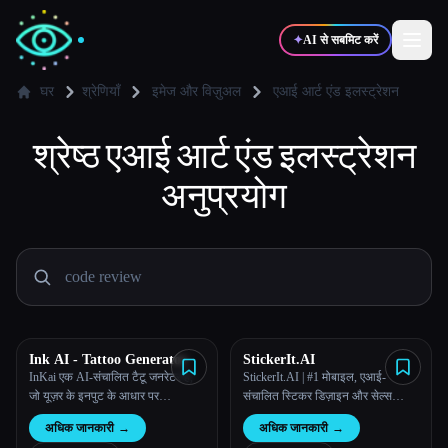
✦
AI से सबमिट करें
घर
श्रेणियाँ
इमेज और विज़ुअल
एआई आर्ट एंड इलस्ट्रेशन
श्रेष्ठ
✍️
एआई आर्ट एंड इलस्ट्रेशन
🎨
लेखक
डिज़ाइनर
अनुप्रयोग
💻
📈
डेवलपर्स
मार्केटर्स
🎓
🎬
विद्यार्थी
क्रिएटर्स
Ink AI - Tattoo Generator
StickerIt.AI
InKai एक AI-संचालित टैटू जनरेटर है,
StickerIt.AI | #1 मोबाइल, एआई-
ब्लॉग
जो यूज़र के इनपुट के आधार पर
संचालित स्टिकर डिज़ाइन और सेल्स
वैयक्तिकृत टैटू डिज़ाइन बनाता है।
सॉल्यूशन
अधिक जानकारी
→
अधिक जानकारी
→
टूल्स की तुलना करें