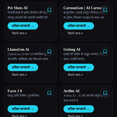
Pet Shots AI
CartoonGen | AI Cartoon
Generator
पेटशॉटसाई के इमेज जेनरेटर की मदद से
कार्टूनजेन | एआई कार्टून जेनरेटर, टेक्स्ट
पालतू जानवरों की असली तस्वीरों को
या इमेज, पिक्सार स्टाइल के साथ अवतार
जादुई दृश्यों में बदलें
के लिए एआई कार्टून जनरेशन बनाता है।
अधिक जानकारी
→
अधिक जानकारी
→
मिलने जाना
↗︎
मिलने जाना
↗︎
LlamaGen.Ai
Getimg AI
LlamaGen.Ai एक AI-संचालित टूल है,
एआई की शक्ति से अद्भुत अवतार, चित्र,
जो एनीमे, कॉमिक्स और गेम्स को आसानी से
कला, तस्वीरें बनाएं।
बनाने का काम करता है। यह आकर्षक
अधिक जानकारी
→
अधिक जानकारी
→
कॉमिक सीन, लुभावना कॉमिक्स बनाने के
लिए कई तरह की सुविधाएँ प्रदान करता
मिलने जाना
↗︎
मिलने जाना
↗︎
है।
Facet 2 0
ArtBot AI
पहलू: छवि निर्माण, पुनर्कल्पित
Artbot.Ai - AI को आपकी संपूर्ण हेलोवीन
कला बनाने दें
अधिक जानकारी
→
अधिक जानकारी
→
मिलने जाना
↗︎
मिलने जाना
↗︎