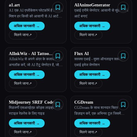
a1.art
AIAnimeGenerator
A1 एक AI एप्लीकेशन प्लेटफ़ॉर्म है जिसका
एआई एनीमे जेनरेटर: आसानी से सुंदर एनीमे
मिशन हर किसी को आसानी से AI आर्ट
आर्ट बनाएं
एप्लीकेशन बनाने में मदद करना है।
अधिक जानकारी
→
अधिक जानकारी
→
मिलने जाना
↗︎
मिलने जाना
↗︎
AIInkWiz - AI Tattoo
Flux AI
Generator
AIInkWiz से अपने अंदर के कलाकार को
फ़्लक्स एआई - मुफ़्त ऑनलाइन फ़्लक्स.1
अनलॉक करें, जो AI टैटू जेनरेटर है, जो
एआई इमेज जेनरेशन
तुम्हारे विचारों को शानदार स्याही की तरह
अधिक जानकारी
→
अधिक जानकारी
→
जीवंत करता है! अपनी अनोखी मास्टरपीस
बनाएं, कस्टमाइज़ करें और गर्व से पहनें।
मिलने जाना
↗︎
मिलने जाना
↗︎
Midjourney SREF Codes
CGDream
Library and Guide for Style
मिडजर्नी एसआरईएफ़ कोड्स लाइब्रेरी और
CGDream के साथ शानदार चित्र
Reference
स्टाइल रेफ़रेंस के लिए गाइड
डिज़ाइन करें, एक अभिनव टूल जिसमें
बेमिसाल नियंत्रण और रचनात्मकता के
अधिक जानकारी
→
अधिक जानकारी
→
लिए जनरेटिव AI के साथ 3D मॉडल
शामिल किए गए हैं।
मिलने जाना
↗︎
मिलने जाना
↗︎