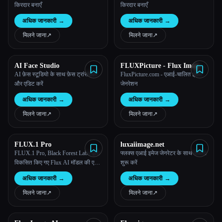
किरदार बनाएँ
किरदार बनाएँ
अधिक जानकारी
→
अधिक जानकारी
→
मिलने जाना
↗︎
मिलने जाना
↗︎
AI Face Studio
FLUXPicture - Flux Image
Genration
AI फ़ेस स्टूडियो के साथ फ़ेस ट्रांसफ़ॉर्म
FluxPicture.com - एआई-चालित इमेज
और एडिट करें
जेनरेशन
अधिक जानकारी
→
अधिक जानकारी
→
मिलने जाना
↗︎
मिलने जाना
↗︎
FLUX.1 Pro
luxaiimage.net
FLUX.1 Pro, Black Forest Labs द्वारा
फ्लक्स एआई इमेज जेनरेटर के साथ बनाना
विकसित किए गए Flux AI मॉडल की एक
शुरू करें
शानदार श्रृंखला का प्रतिनिधित्व करता
अधिक जानकारी
→
अधिक जानकारी
→
है। मुफ्त में ऑनलाइन FLUX AI इमेज
जेनरेटर का उपयोग करके टेक्स्ट डालकर
मिलने जाना
↗︎
मिलने जाना
↗︎
आसानी से सुंदर चित्र बनाएं।