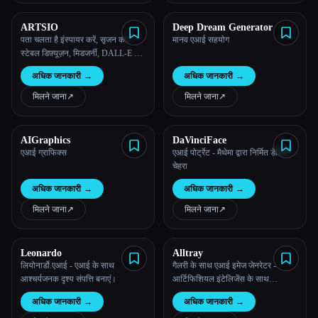
ARTSIO
Deep Dream Generator
पता चलता है इंस्पायर करें, सृजन करें
मानव एआई सहयोग
स्टेबल डिफ़्यूज़न, मिडजर्नी, DALL-E की
लाखों आर्ट इमेज खोजे और उनसे प्रेरणा
अधिक जानकारी
→
अधिक जानकारी
→
लें...
मिलने जाना
↗︎
मिलने जाना
↗︎
AIGraphics
DaVinciFace
एआई ग्राफिक्स
एआई पोर्ट्रेट - मैथेमा द्वारा निर्मित डेविंसी
चेहरा
अधिक जानकारी
→
अधिक जानकारी
→
मिलने जाना
↗︎
मिलने जाना
↗︎
Leonardo
Alltray
लियोनार्डो.एआई - एआई के साथ
गैलरी के साथ एआई इमेज जेनरेटर -
आश्चर्यजनक दृश्य संपत्ति बनाएं।
आर्टिफिशियल इंटेलिजेंस के साथ
अद्वितीय, कस्टम छवियां बनाएं और ब्राउज़
अधिक जानकारी
→
अधिक जानकारी
→
करें