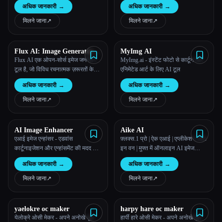
मुफ़्त ऑनलाइन फ़्लक्स इमेज जनरेटर
अधिक जानकारी
→
अधिक जानकारी
→
अनोखा फ़्लक्स आर्ट बनाने के लिए एडवांस
AI का उपयोग करता है। फ़्लक्स इमेज
मिलने जाना
↗︎
मिलने जाना
↗︎
मॉडल ट्राई करें और अब अपनी खुद की
फ़्लक्स इमेज बनाएं!
Flux AI: Image Generator
MyImg AI
With Flux.1
Flux AI एक ओपन-सोर्स इमेज जनरेशन
MyImg.ai - इंस्टेंट फोटो से कार्टून और
टूल है, जो विविध रचनात्मक ज़रूरतों के
एनिमेटेड आर्ट के लिए AI टूल
लिए विभिन्न मॉडल विकल्पों के साथ
अधिक जानकारी
→
अधिक जानकारी
→
सटीकता, जटिलता और यथार्थवाद की
पेशकश करता है।
मिलने जाना
↗︎
मिलने जाना
↗︎
AI Image Enhancer
Aike AI
एआई इमेज एन्हांसर - एडवांस
फ़्लक्स.1 प्रो | ऐक एआई | एप्लीकेशन ऑल
कार्टूनाइजेशन और एन्हांसमेंट की मदद से
इन वन | मुफ्त में ऑनलाइन AI इमेज
फ़ोटो और वीडियो ट्रांसफॉर्म करें
जेनरेटर
अधिक जानकारी
→
अधिक जानकारी
→
मिलने जाना
↗︎
मिलने जाना
↗︎
yaelokre oc maker
harpy hare oc maker
येलोक्रे ओसी मेकर - अपने अनोखे मूल
हार्पी हारे ओसी मेकर - अपने अनोखे मूल