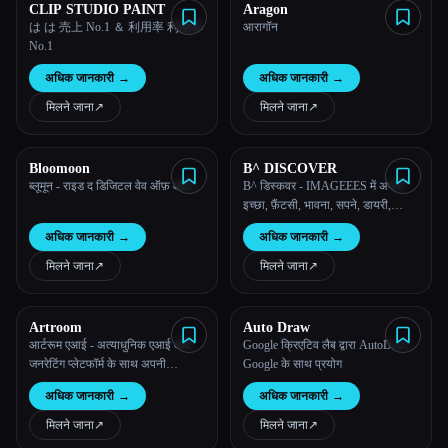
CLIP STUDIO PAINT
Aragon
は は 売上 No.1 ＆ 利用率 利用率
आरागॉन
No.1
अधिक जानकारी
→
अधिक जानकारी
→
मिलने जाना
↗︎
मिलने जाना
↗︎
Bloomoon
B^ DISCOVER
ब्लूमून - राइड द डिजिटल वेव ऑफ़ आर्ट।
B^ डिस्कवर - IMAGEEES में अपनी
इच्छा, फ़ैंटसी, भावना, सपने, डायरी,
जीवन, फ़ैंटसी के बारे में जानो!
अधिक जानकारी
→
अधिक जानकारी
→
मिलने जाना
↗︎
मिलने जाना
↗︎
Artroom
Auto Draw
आर्टरूम एआई - अत्याधुनिक एआई आर्ट
Google क्रिएटिव लैब द्वारा AutoDraw -
जनरेटिंग प्लेटफॉर्म के साथ अपनी
Google के साथ प्रयोग
रचनात्मकता को उजागर करें
अधिक जानकारी
→
अधिक जानकारी
→
मिलने जाना
↗︎
मिलने जाना
↗︎