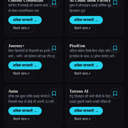
Content Credentials
AI Comic Book Factory
कॉन्टेंट में सच्चाई को उजागर करो, उत्पत्ति
मुफ्त में ऑनलाइन एआई कॉमिक बुक
से लेकर प्रामाणिकता तक
क्रिएशन टूल
अधिक जानकारी
→
अधिक जानकारी
→
मिलने जाना
↗︎
मिलने जाना
↗︎
Journey+
PixelGen
बिना डिस्कॉर्ड के मिडजर्नी का इस्तेमाल
जटिल संकेत लिखे बिना पॉइंट और क्लिक
करो। जर्नी+ को हेलेशन की एक टीम द्वारा
इंटरफ़ेस के साथ AI इमेज जेनरेट करें।
विकसित किया गया है, जो एक वेंचर
अधिक जानकारी
→
अधिक जानकारी
→
स्टूडियो है, जो डिज़ाइन-केंद्रित उत्पादों पर
ध्यान केंद्रित करता है।
मिलने जाना
↗︎
मिलने जाना
↗︎
Anim
Tattoon AI
एनिम एक मुफ़्त एनीमे एआई जेनरेटर है
टैटू डिज़ाइन की सभी चीज़ों के लिए टैटू
जिसकी मदद से कोई भी अपनी AI एनीमे
एआई तुम्हारी सबसे अच्छी मंज़िल है!
आर्ट बना सकता है। हमारे AI टूल की
अधिक जानकारी
→
अधिक जानकारी
→
मदद से शानदार एनीमे आर्ट तैयार करना
आसान है।
मिलने जाना
↗︎
मिलने जाना
↗︎