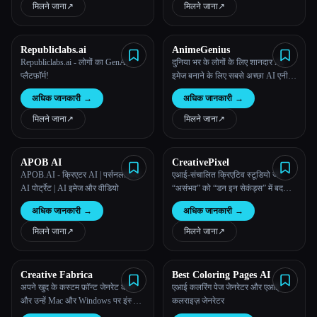
मिलने जाना
↗︎
मिलने जाना
↗︎
सभी श्रेणियाँ
Republiclabs.ai
AnimeGenius
हमारे बारे में
Republiclabs.ai - लोगों का GenAI
दुनिया भर के लोगों के लिए शानदार AI
प्लैटफ़ॉर्म!
इमेज बनाने के लिए सबसे अच्छा AI एनीमे
जनरेटर।
अधिक जानकारी
→
अधिक जानकारी
→
मिलने जाना
↗︎
मिलने जाना
↗︎
APOB AI
CreativePixel
APOB.AI - क्रिएटर AI | पर्सनलाइज्ड
एआई-संचालित क्रिएटिव स्टूडियो जो
AI पोर्ट्रेट | AI इमेज और वीडियो
“असंभव” को “डन इन सेकंड्स” में बदल
देता है।
अधिक जानकारी
→
अधिक जानकारी
→
मिलने जाना
↗︎
मिलने जाना
↗︎
Creative Fabrica
Best Coloring Pages AI
अपने खुद के कस्टम फ़ॉन्ट जेनरेट करने
एआई कलरिंग पेज जेनरेटर और एआई
और उन्हें Mac और Windows पर इंस्टॉल
कलराइज़ जेनरेटर
करने योग्य फॉर्मेट में डाउनलोड करने के