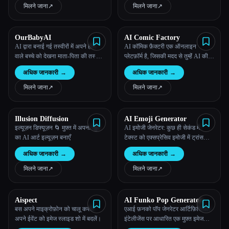
मिलने जाना
↗︎
मिलने जाना
↗︎
OurBabyAI
AI Comic Factory
AI द्वारा बनाई गई तस्वीरों में अपने होने
AI कॉमिक फ़ैक्टरी एक ऑनलाइन
वाले बच्चे को देखना माता-पिता की तस्वीरों
प्लेटफ़ॉर्म है, जिसकी मदद से तुम्हेंं AI की
या 4D अल्ट्रासाउंड स्कैन के साथ
मदद से अपनी कॉमिक्स बनाने की सुविधा
अधिक जानकारी
→
अधिक जानकारी
→
देता है।
मिलने जाना
↗︎
मिलने जाना
↗︎
Illusion Diffusion
AI Emoji Generator
इल्यूज़न डिफ्यूज़न 🌀 मुफ़्त में अपना खुद
AI इमोजी जेनरेटर: कुछ ही सेकंड में
का AI आर्ट इल्यूज़न बनाएँ
टेक्स्ट को एक्सप्रेसिव इमोजी में ट्रांसफ़ॉर्म
करना।
अधिक जानकारी
→
अधिक जानकारी
→
मिलने जाना
↗︎
मिलने जाना
↗︎
Aispect
AI Funko Pop Generator
बस अपने माइक्रोफ़ोन को चालू करके
एआई फ़नको पॉप जेनरेटर आर्टिफ़िशियल
अपने ईवेंट को इमेज स्लाइड शो में बदलें।
इंटेलीजेंस पर आधारित एक मुफ़्त इमेज
जनरेटर है।