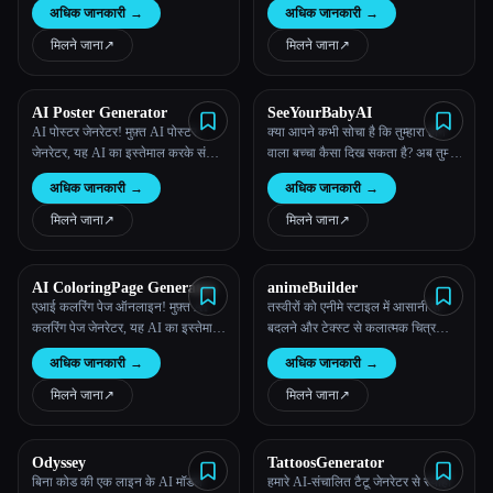
अधिक जानकारी
→
अधिक जानकारी
→
मिलने जाना
↗︎
मिलने जाना
↗︎
AI Poster Generator
SeeYourBabyAI
AI पोस्टर जेनरेटर! मुफ़्त AI पोस्टर
क्या आपने कभी सोचा है कि तुम्हारा होने
जेनरेटर, यह AI का इस्तेमाल करके संकेत
वाला बच्चा कैसा दिख सकता है? अब तुम्हेंं
भरे शब्दों से पोस्टर बनाता है
इसकी ज़रूरत नहीं है, तुम इसे देख सकते
अधिक जानकारी
→
अधिक जानकारी
→
हो!
मिलने जाना
↗︎
मिलने जाना
↗︎
AI ColoringPage Generator
animeBuilder
एआई कलरिंग पेज ऑनलाइन! मुफ़्त AI
तस्वीरों को एनीमे स्टाइल में आसानी से
कलरिंग पेज जेनरेटर, यह AI का इस्तेमाल
बदलने और टेक्स्ट से कलात्मक चित्र
करके प्रॉम्प्ट शब्दों से कलरिंग पेज बनाता
बनाने के लिए हमारे मुफ़्त ऑनलाइन टूल
अधिक जानकारी
→
अधिक जानकारी
→
है।
खोजें। अपनी रचनात्मकता को सहजता से
उजागर करो!
मिलने जाना
↗︎
मिलने जाना
↗︎
Odyssey
TattoosGenerator
बिना कोड की एक लाइन के AI मॉडल
हमारे AI-संचालित टैटू जेनरेटर से स्याही