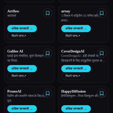
Artflow
artssy
आर्टफ़्लो
1-क्लिक में अद्वितीय AI जनित छवियां
बनाएं।
अधिक जानकारी
→
अधिक जानकारी
→
मिलने जाना
↗︎
मिलने जाना
↗︎
Galileo AI
CoverDesignAI
एआई द्वारा संचालित, तुरंत डिजाइन करने
CoverDesignAI - इंडी लेखकों और
का विचार
डिजाइनरों के लिए अनुकूलित पुस्तक कवर
विचार/संकेत/छवियां/मॉकअप बनाने के लिए
अधिक जानकारी
→
अधिक जानकारी
→
एक उपकरण
मिलने जाना
↗︎
मिलने जाना
↗︎
PromeAI
HappyDiffusion
रेंडरिंग और कलरिंग स्केच के लिए एआई
हैप्पीडिफ्यूजन - स्थिर डिफ्यूजन ऑनलाइन
टूल
अधिक जानकारी
→
अधिक जानकारी
→