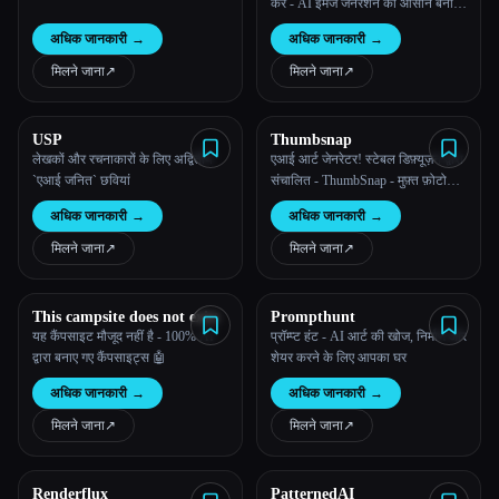
करें - AI इमेज जनरेशन को आसान बनाया
गया
अधिक जानकारी
→
अधिक जानकारी
→
मिलने जाना
↗︎
मिलने जाना
↗︎
USP
Thumbsnap
लेखकों और रचनाकारों के लिए अद्वितीय
एआई आर्ट जेनरेटर! स्टेबल डिफ़्यूज़न द्वारा
`एआई जनित` छवियां
संचालित - ThumbSnap - मुफ़्त फ़ोटो
और वीडियो होस्टिंग
अधिक जानकारी
→
अधिक जानकारी
→
मिलने जाना
↗︎
मिलने जाना
↗︎
This campsite does not exist
Prompthunt
यह कैंपसाइट मौजूद नहीं है - 100% AI
प्रॉम्प्ट हंट - AI आर्ट की खोज, निर्माण और
द्वारा बनाए गए कैंपसाइट्स 🤖
शेयर करने के लिए आपका घर
अधिक जानकारी
→
अधिक जानकारी
→
मिलने जाना
↗︎
मिलने जाना
↗︎
Renderflux
PatternedAI