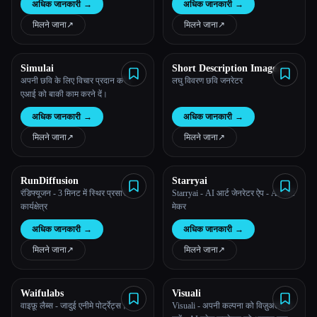
अधिक जानकारी
→
अधिक जानकारी
→
मिलने जाना
↗︎
मिलने जाना
↗︎
Simulai
Short Description Image
Generator
अपनी छवि के लिए विचार प्रदान करें।
लघु विवरण छवि जनरेटर
एआई को बाकी काम करने दें।
अधिक जानकारी
→
अधिक जानकारी
→
मिलने जाना
↗︎
मिलने जाना
↗︎
RunDiffusion
Starryai
रंडिफ्यूजन - 3 मिनट में स्थिर प्रसार
Starryai - AI आर्ट जेनरेटर ऐप - AI आर्ट
कार्यक्षेत्र
मेकर
अधिक जानकारी
→
अधिक जानकारी
→
मिलने जाना
↗︎
मिलने जाना
↗︎
Waifulabs
Visuali
वाइफ़ू लैब्स - जादुई एनीमे पोर्ट्रेट्स।
Visuali - अपनी कल्पना को विज़ुअलाइज़