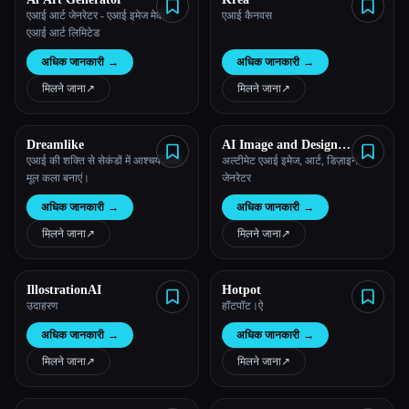
एआई आर्ट जेनरेटर - एआई इमेज मेकर -
एआई कैनवस
एआई आर्ट लिमिटेड
अधिक जानकारी
→
अधिक जानकारी
→
मिलने जाना
↗︎
मिलने जाना
↗︎
Dreamlike
AI Image and Design
Generator
एआई की शक्ति से सेकंडों में आश्चर्यजनक
अल्टीमेट एआई इमेज, आर्ट, डिज़ाइन
मूल कला बनाएं।
जेनरेटर
अधिक जानकारी
→
अधिक जानकारी
→
मिलने जाना
↗︎
मिलने जाना
↗︎
IllostrationAI
Hotpot
उदाहरण
हॉटपॉट।ऐ
अधिक जानकारी
→
अधिक जानकारी
→
मिलने जाना
↗︎
मिलने जाना
↗︎