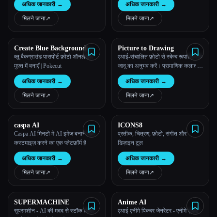
अधिक जानकारी
→
अधिक जानकारी
→
लिए पहला AI टूल
मिलने जाना
↗︎
मिलने जाना
↗︎
Create Blue Background
Picture to Drawing
Passport Photo with Pokecut
ब्लू बैकग्राउंड पासपोर्ट फ़ोटो ऑनलाइन
एआई-संचालित फ़ोटो से स्केच रूपांतरण के
मुफ़्त में बनाएँ | Pokecut
जादू का अनुभव करें। प्रामाणिक कलात्मक
शैलियों और अविश्वसनीय विवरण को
अधिक जानकारी
→
अधिक जानकारी
→
सुरक्षित रखकर किसी भी तस्वीर को
चित्रकारी में बदलें।
मिलने जाना
↗︎
मिलने जाना
↗︎
caspa AI
ICONS8
Caspa AI मिनटों में AI इमेज बनाने और
प्रतीक, चित्रण, फ़ोटो, संगीत और
कस्टमाइज़ करने का एक प्लेटफ़ॉर्म है
डिज़ाइन टूल
अधिक जानकारी
→
अधिक जानकारी
→
मिलने जाना
↗︎
मिलने जाना
↗︎
SUPERMACHINE
Anime AI
सुपरमशीन - AI की मदद से स्टॉक फ़ोटो,
एआई एनीमे पिक्चर जेनरेटर - एनीमे एआई