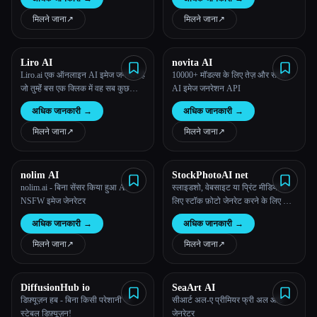
मिलने जाना
↗︎
मिलने जाना
↗︎
Liro AI
novita AI
Liro.ai एक ऑनलाइन AI इमेज जनरेटर है
10000+ मॉडल्स के लिए तेज़ और सस्ता
जो तुम्हेंं बस एक क्लिक में वह सब कुछ
AI इमेज जनरेशन API
बनाने में मदद करता है जिसकी तुम कल्पना
अधिक जानकारी
→
अधिक जानकारी
→
कर सकते हो।
मिलने जाना
↗︎
मिलने जाना
↗︎
nolim AI
StockPhotoAI net
nolim.ai - बिना सेंसर किया हुआ AI
स्लाइडशो, वेबसाइट या प्रिंट मीडिया के
NSFW इमेज जेनरेटर
लिए स्टॉक फ़ोटो जेनरेट करने के लिए AI
का इस्तेमाल करें।
अधिक जानकारी
→
अधिक जानकारी
→
मिलने जाना
↗︎
मिलने जाना
↗︎
DiffusionHub io
SeaArt AI
डिफ़्यूज़न हब - बिना किसी परेशानी के
सीआर्ट अल-ए प्रीमियर फ्री अल आर्ट
स्टेबल डिफ़्यूज़न!
जेनरेटर