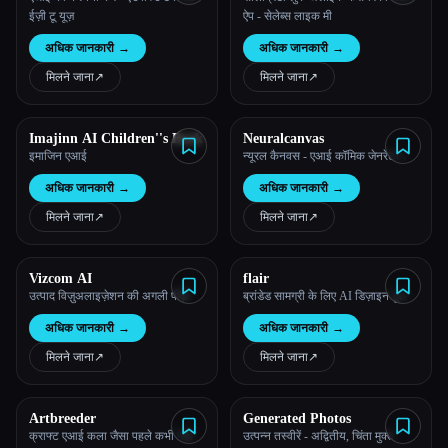
ईज़ी टू यूज़
ऐप - सेलेब्स लाइक मी
अधिक जानकारी
→
अधिक जानकारी
→
मिलने जाना
↗︎
मिलने जाना
↗︎
Imajinn AI Children''s Book
Neuralcanvas
इमाजिन एआई
न्यूरल कैनवस - एआई कॉमिक जेनरेटर।
अधिक जानकारी
→
अधिक जानकारी
→
मिलने जाना
↗︎
मिलने जाना
↗︎
Vizcom AI
flair
उत्पाद विज़ुअलाइज़ेशन की अगली पीढ़ी
ब्रांडेड सामग्री के लिए AI डिज़ाइन टूल
अधिक जानकारी
→
अधिक जानकारी
→
मिलने जाना
↗︎
मिलने जाना
↗︎
Artbreeder
Generated Photos
क्राफ्ट एआई कला जैसा पहले कभी नहीं
उत्पन्न तस्वीरें - अद्वितीय, चिंता मुक्त