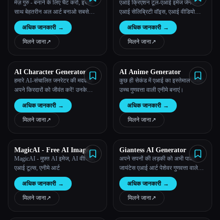
मेज़ गुरु - बनाने के लिए चैट करो, इसके
एआई क्रिएशन टूल-एआई इमेज जेनरेटर,
साथ बेहतरीन अल आर्ट बनाओ सबसे
एआई सेलिब्रिटी वॉइस, एआई वीडियो
अच्छे मॉडल
जेनरेटर
अधिक जानकारी
→
अधिक जानकारी
→
मिलने जाना
↗︎
मिलने जाना
↗︎
AI Character Generator
AI Anime Generator
हमारे AI-संचालित जनरेटर की मदद से
कुछ ही सेकंड में एआई का इस्तेमाल करके
अपने किरदारों को जीवंत करें! उनके
उच्च गुणवत्ता वाली एनीमे बनाएं।
व्यक्तित्व, रूप और कौशल के बारे में बताइए
अधिक जानकारी
→
अधिक जानकारी
→
और हमारा एडवांस सिस्टम तुम्हारे अनोखे
चरित्र को दर्शाने वाली कस्टम इमेज तैयार
मिलने जाना
↗︎
मिलने जाना
↗︎
करेगा।
MagicAI - Free AI Image, AI
Giantess AI Generator
Video, AI Tools, Anime Art
MagicAI - मुफ़्त AI इमेज, AI वीडियो,
अपने सपनों की लड़की को अभी पाओ!
एआई टूल्स, एनीमे आर्ट
जायंटेस एआई आर्ट पेशेवर गुणवत्ता वाले
परिणामों के साथ सहज अनुभव प्रदान
अधिक जानकारी
→
अधिक जानकारी
→
करता है।
मिलने जाना
↗︎
मिलने जाना
↗︎