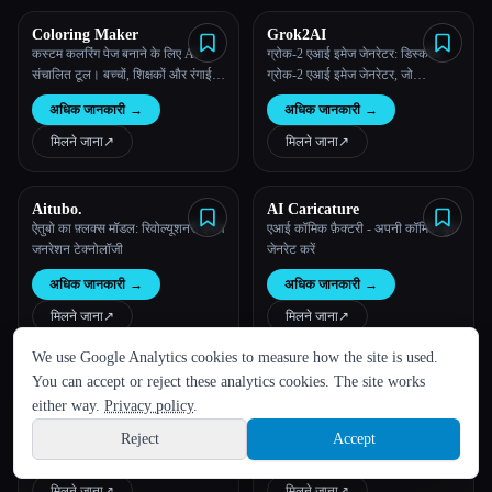
Coloring Maker
Grok2AI
कस्टम कलरिंग पेज बनाने के लिए AI-
ग्रोक-2 एआई इमेज जेनरेटर: डिस्कवर
संचालित टूल। बच्चों, शिक्षकों और रंगाई
ग्रोक-2 एआई इमेज जेनरेटर, जो
पसंद करने वाले किसी भी व्यक्ति के लिए
अत्याधुनिक एआई आर्ट क्रिएशन के लिए
अधिक जानकारी
→
अधिक जानकारी
→
आदर्श।
एडवांस फ्लक्स एआई मॉडल का लाभ
उठाता है।
मिलने जाना
↗︎
मिलने जाना
↗︎
Aitubo.
AI Caricature
ऐतुबो का फ़्लक्स मॉडल: रिवोल्यूशनरी इमेज
एआई कॉमिक फ़ैक्टरी - अपनी कॉमिक बुक
जनरेशन टेक्नोलॉजी
जेनरेट करें
अधिक जानकारी
→
अधिक जानकारी
→
मिलने जाना
↗︎
मिलने जाना
↗︎
भाषा
We use Google Analytics cookies to measure how the site is used.
English
español
Français
Русский
简体中文
You can accept or reject these analytics cookies. The site works
AnimeGen - Anime Image
Hot Tattoo AI
Hindi
Generator
AnimeGen एक नवोन्मेषी प्लेटफ़ॉर्म है, जो
मुफ़्त एआई टैटू जेनरेटर और टैटू के अनोखे
either way.
Privacy policy
.
एडवांस AI तकनीक का लाभ उठाकर
आइडिया
Reject
Accept
तुम्हारे प्रॉम्प्ट को सुंदर एनीमे इमेज में
Sign up
अधिक जानकारी
→
अधिक जानकारी
→
बदलता है।
मिलने जाना
↗︎
मिलने जाना
↗︎