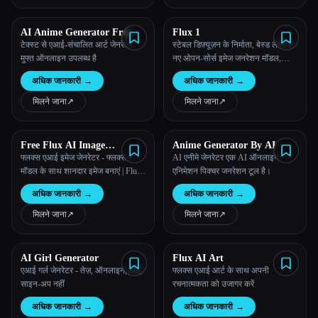
AI Anime Generator Free
Flux 1
टेक्स्ट से एआई-संचालित आर्ट जेनरेटर
स्टेबल डिफ़्यूज़न के निर्माता, बेस्ड लैब्स के
मुफ्त ऑनलाइन उपलब्ध है
नए ओपन-सोर्स इमेज जनरेशन मॉडल,
Flux1 का अनुभव करें।
अधिक जानकारी
→
अधिक जानकारी
→
मिलने जाना
↗︎
मिलने जाना
↗︎
Free Flux AI Image
Anime Generator By AI
Generator
फ्लक्स एआई इमेज जेनरेटर - फ्लक्स.1
AI एनीमे जेनरेटर एक AI ऑनलाइन
मॉडल के साथ शानदार इमेज बनाएं | Flux
एनिमेशन पिक्चर जनरेशन टूल है।
AI Studio
अधिक जानकारी
→
अधिक जानकारी
→
मिलने जाना
↗︎
मिलने जाना
↗︎
AI Girl Generator
Flux AI Art
एआई गर्ल जेनरेटर - तेज़, ऑनलाइन, कोई
फ्लक्स एआई आर्ट के साथ अपनी
साइन-अप नहीं
रचनात्मकता को उजागर करें
अधिक जानकारी
→
अधिक जानकारी
→