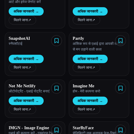
आर्ट और इमेज जेनरेट करें
अधिक जानकारी
→
अधिक जानकारी
→
मिलने जाना
↗︎
मिलने जाना
↗︎
SnapshotAI
Partly
स्नैपशॉटाई
आंशिक रूप से एआई द्वारा आपकी तस्वीरों
से मन उड़ाने वाली कला
Esc
अधिक जानकारी
→
अधिक जानकारी
→
मिलने जाना
↗︎
मिलने जाना
↗︎
Not Me Netlify
Imagine Me
ऑटोपोर्ट्रेट - एआई पोर्ट्रेट बनाएं
होम - मेरी कल्पना करो
अधिक जानकारी
→
अधिक जानकारी
→
मिलने जाना
↗︎
मिलने जाना
↗︎
IMGN - Image Engine
StarByFace
एआई की कल्पना करें - एडवांस्ड टेक मेड
सेलिब्रिटी लुक अलाइक फेस-रिकग्निशन