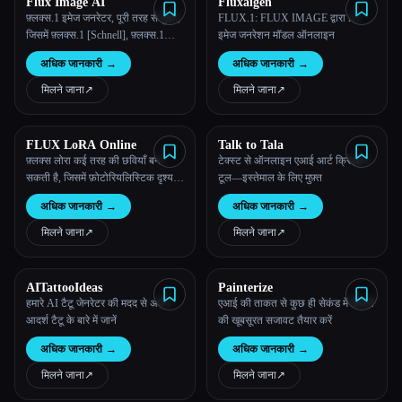
Flux Image AI
Fluxaigen
फ़्लक्स.1 इमेज जनरेटर, पूरी तरह से मुफ़्त,
FLUX.1: FLUX IMAGE द्वारा AI
जिसमें फ़्लक्स.1 [Schnell], फ़्लक्स.1
इमेज जनरेशन मॉडल ऑनलाइन
[Dev], फ़्लक्स.1 [Pro] शामिल हैं
अधिक जानकारी
→
अधिक जानकारी
→
मिलने जाना
↗︎
मिलने जाना
↗︎
FLUX LoRA Online
Talk to Tala
फ़्लक्स लोरा कई तरह की छवियाँ बना
टेक्स्ट से ऑनलाइन एआई आर्ट क्रिएशन
सकती है, जिसमें फ़ोटोरियलिस्टिक दृश्य,
टूल—इस्तेमाल के लिए मुफ़्त
एनीम-स्टाइल कैरेक्टर, फ़ैंटसी लैंडस्केप,
अधिक जानकारी
→
अधिक जानकारी
→
और बहुत कुछ शामिल हैं।
मिलने जाना
↗︎
मिलने जाना
↗︎
AITattooIdeas
Painterize
हमारे AI टैटू जेनरेटर की मदद से अपने
एआई की ताकत से कुछ ही सेकंड में दीवारों
आदर्श टैटू के बारे में जानें
की खूबसूरत सजावट तैयार करें
अधिक जानकारी
→
अधिक जानकारी
→
मिलने जाना
↗︎
मिलने जाना
↗︎