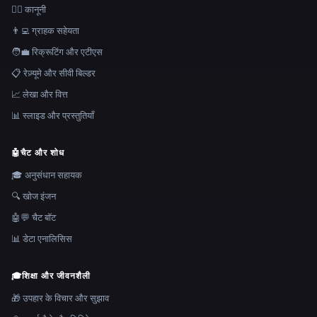
👩‍⚖️ कानूनी
👨‍💻 ग्राहक सहेयता
🧑‍💼 रिक्रूटिंग और एटीएस
📋 रेज़्यूमे और सीवी बिल्डर
📈 लेखा और वित्त
📊 स्लाइड और प्रस्तुतियाँ
🤖
चैट और शोध
🎓 अनुसंधान सहायक
🔍 खोज इंजन
🤖💬 चैट बॉट
📊 डेटा एनालिसिस
🎓
शिक्षा और जीवनशैली
🎁 उपहार के विचार और सुझाव