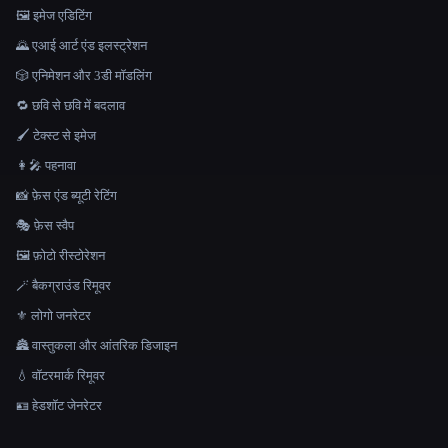
🖼️ इमेज एडिटिंग
🌄 एआई आर्ट एंड इलस्ट्रेशन
🎲 एनिमेशन और 3डी मॉडलिंग
🔁 छवि से छवि में बदलाव
🖌️ टेक्स्ट से इमेज
👩‍🎤 पहनावा
📸 फ़ेस एंड ब्यूटी रेटिंग
🎭 फ़ेस स्वैप
🖼️ फ़ोटो रीस्टोरेशन
🪄 बैकग्राउंड रिमूवर
⚜️ लोगो जनरेटर
🏯 वास्तुकला और आंतरिक डिजाइन
💧 वॉटरमार्क रिमूवर
🪪 हेडशॉट जेनरेटर