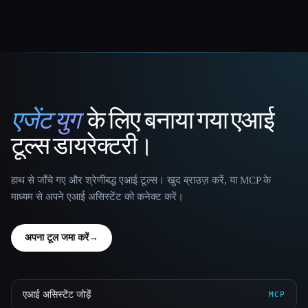
एजेंट युग
के लिए बनाया गया एआई
That AI Collection
टूल्स डायरेक्टरी।
हाथ से जाँचे गए और श्रेणीबद्ध एआई टूल्स। खुद ब्राउज़ करें, या MCP के
माध्यम से अपने एआई असिस्टेंट को कनेक्ट करें।
अपना टूल जमा करें
→
एआई असिस्टेंट जोड़ें
MCP