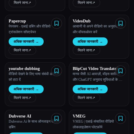
मिलने जाना
↗︎
मिलने जाना
↗︎
सभी श्रेणियाँ
Papercup
VideoDub
हमारे बारे में
पेपरकप - एआई डबिंग और वीडियो
आसानी से अपने वीडियो का अनुवाद करें
ट्रांसलेशन सॉफ़्टवेयर
और वॉयसओवर करें
अधिक जानकारी
→
अधिक जानकारी
→
मिलने जाना
↗︎
मिलने जाना
↗︎
youtube dubbing
BlipCut Video Translator
वीडियो देखने के लिए भाषा संबंधी अवरोधों
मानव जैसी AI आवाज़ों, वॉइस क्लोनिंग
को हटा दें
और ChatGPT अनुवाद सुविधाओं के साथ
Esc
AI वीडियो ट्रांसलेटर
अधिक जानकारी
→
अधिक जानकारी
→
मिलने जाना
↗︎
मिलने जाना
↗︎
Dubverse AI
VMEG
Dubverse.Ai के साथ ऑनलाइन वीडियो
VMEG | एआई-संचालित वीडियो
डबिंग
लोकलाइज़ेशन प्लेटफ़ॉर्म