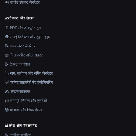
🔊 साउंड इफ़ेक्ट जेनरेटर
✍️
टेक्स्ट और लेखन
📄 PDF और डॉक्यूमेंट टूल
🕵️ एआई डिटेक्टर और ह्यूमनाइज़र
📝 कवर लेटर जेनरेटर
📖 किताब और नावेल राइटर
📝 टेक्स्ट जनरेशन
🏷️ नाम, स्लोगन और नेमिंग जेनरेटर
💡 प्रॉम्प्ट लाइब्रेरी एंड इंजीनियरिंग
✍️ लेखन सहायक
📠 सामग्री निर्माण और एसईओ
📚 होमवर्क और निबंध हेल्पर
💻
कोड और डेवलपमेंट
🦾 एजेंटिक कोडिंग