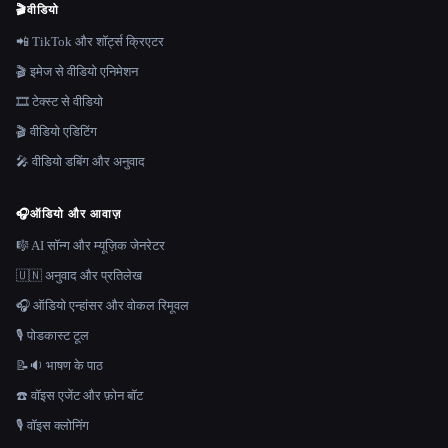
🎬
वीडियो
📲 TikTok और शॉर्ट्स क्रिएटर
🎬 इमेज से वीडियो एनिमेशन
🎞️ टेक्स्ट से वीडियो
🎬 वीडियो एडिटिंग
🎤 वीडियो डबिंग और अनुवाद
🎧
ऑडियो और आवाज़
🎼 AI सॉन्ग और म्यूज़िक जेनरेटर
🇺🇳 अनुवाद और प्रतिलेख
🎧 ऑडियो एन्हांसर और वोकल रिमूवल
🎙️ पोडकास्ट टूल
📝🔉 भाषण के पाठ
☎️ वॉइस एजेंट और फ़ोन बॉट
🎙️ वॉइस क्लोनिंग