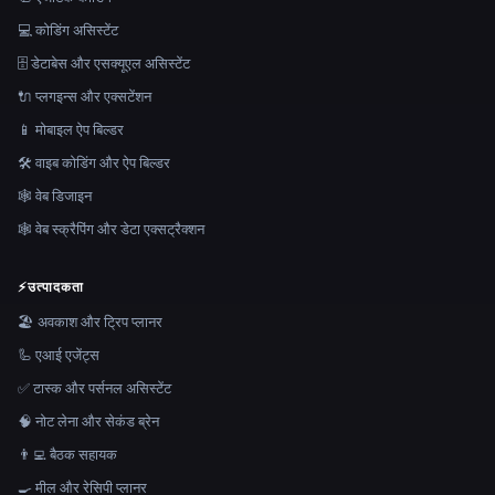
💻 कोडिंग असिस्टेंट
🗄️ डेटाबेस और एसक्यूएल असिस्टेंट
🔌 प्लगइन्स और एक्सटेंशन
📱 मोबाइल ऐप बिल्डर
🛠️ वाइब कोडिंग और ऐप बिल्डर
🕸 वेब डिजाइन
🕸️ वेब स्क्रैपिंग और डेटा एक्सट्रैक्शन
⚡
उत्पादकता
🏖 अवकाश और ट्रिप प्लानर
🦾 एआई एजेंट्स
✅ टास्क और पर्सनल असिस्टेंट
🧠 नोट लेना और सेकंड ब्रेन
👨‍💻 बैठक सहायक
🍳 मील और रेसिपी प्लानर