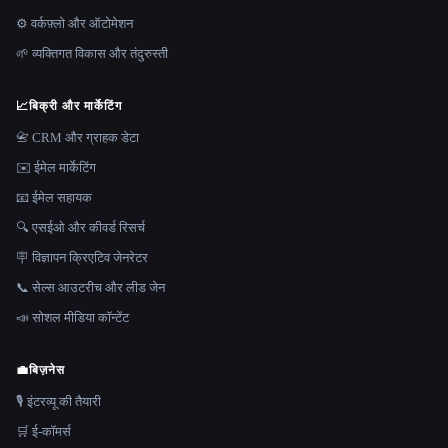
⚙️ वर्कफ़्लो और ऑटोमेशन
🌱 व्यक्तिगत विकास और तंदुरुस्ती
📈
बिक्री और मार्केटिंग
📇 CRM और ग्राहक डेटा
✉️ ईमेल मार्केटिंग
📧 ईमेल सहायक
🔍 एसईओ और कीवर्ड रिसर्च
🪧 विज्ञापन क्रिएटिव जेनरेटर
📞 सेल्स आउटरीच और लीड जेन
📣 सोशल मीडिया कॉन्टेंट
💼
बिज़नेस
🎙️ इंटरव्यू की तैयारी
🛒 ई-कॉमर्स