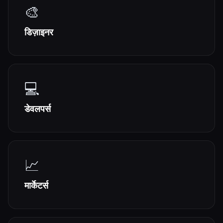
🎨
सभी श्रेणियाँ
डिज़ाइनर
हमारे बारे में
💻
Esc
डेवलपर्स
📈
मार्केटर्स