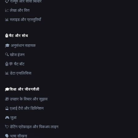
📋 रेज़्यूमे और सीवी बिल्डर
📈 लेखा और वित्त
📊 स्लाइड और प्रस्तुतियाँ
🤖
चैट और शोध
🎓 अनुसंधान सहायक
🔍 खोज इंजन
🤖💬 चैट बॉट
📊 डेटा एनालिसिस
🎓
शिक्षा और जीवनशैली
🎁 उपहार के विचार और सुझाव
🔮 एआई टैरो और डिविनेशन
🎮 जुआ
💘 डेटिंग प्रोफ़ाइल और पिकअप लाइन
🗣️ भाषा सीखना