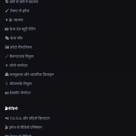
🔁 छवि से छवि में बदलाव
🖌️ टेक्स्ट से इमेज
👩‍🎤 पहनावा
📸 फ़ेस एंड ब्यूटी रेटिंग
🎭 फ़ेस स्वैप
🖼️ फ़ोटो रीस्टोरेशन
🪄 बैकग्राउंड रिमूवर
⚜️ लोगो जनरेटर
🏯 वास्तुकला और आंतरिक डिजाइन
💧 वॉटरमार्क रिमूवर
🪪 हेडशॉट जेनरेटर
🎬
वीडियो
📲 TikTok और शॉर्ट्स क्रिएटर
🎬 इमेज से वीडियो एनिमेशन