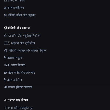
🎞️ टेक्स्ट से वीडियो
🎬 वीडियो एडिटिंग
🎤 वीडियो डबिंग और अनुवाद
🎧
ऑडियो और आवाज़
🎼 AI सॉन्ग और म्यूज़िक जेनरेटर
🇺🇳 अनुवाद और प्रतिलेख
🎧 ऑडियो एन्हांसर और वोकल रिमूवल
🎙️ पोडकास्ट टूल
📝🔉 भाषण के पाठ
☎️ वॉइस एजेंट और फ़ोन बॉट
🎙️ वॉइस क्लोनिंग
🔊 साउंड इफ़ेक्ट जेनरेटर
✍️
टेक्स्ट और लेखन
📄 PDF और डॉक्यूमेंट टूल