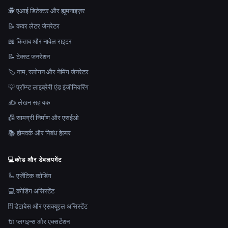
🕵️ एआई डिटेक्टर और ह्यूमनाइज़र
📝 कवर लेटर जेनरेटर
📖 किताब और नावेल राइटर
📝 टेक्स्ट जनरेशन
🏷️ नाम, स्लोगन और नेमिंग जेनरेटर
💡 प्रॉम्प्ट लाइब्रेरी एंड इंजीनियरिंग
✍️ लेखन सहायक
📠 सामग्री निर्माण और एसईओ
📚 होमवर्क और निबंध हेल्पर
💻
कोड और डेवलपमेंट
🦾 एजेंटिक कोडिंग
💻 कोडिंग असिस्टेंट
🗄️ डेटाबेस और एसक्यूएल असिस्टेंट
🔌 प्लगइन्स और एक्सटेंशन