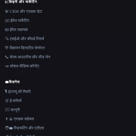
📈
बिक्री और मार्केटिंग
📇 CRM और ग्राहक डेटा
✉️ ईमेल मार्केटिंग
📧 ईमेल सहायक
🔍 एसईओ और कीवर्ड रिसर्च
🪧 विज्ञापन क्रिएटिव जेनरेटर
📞 सेल्स आउटरीच और लीड जेन
📣 सोशल मीडिया कॉन्टेंट
💼
बिज़नेस
🎙️ इंटरव्यू की तैयारी
🛒 ई-कॉमर्स
👩‍⚖️ कानूनी
👨‍💻 ग्राहक सहेयता
🧑‍💼 रिक्रूटिंग और एटीएस