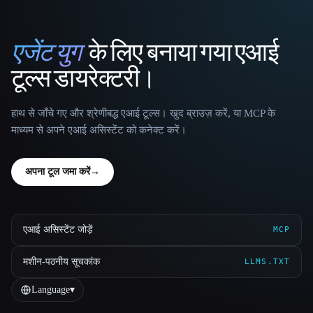
एजेंट युग
के लिए बनाया गया एआई
That AI Collection
टूल्स डायरेक्टरी।
हाथ से जाँचे गए और श्रेणीबद्ध एआई टूल्स। खुद ब्राउज़ करें, या MCP के
माध्यम से अपने एआई असिस्टेंट को कनेक्ट करें।
अपना टूल जमा करें
→
एआई असिस्टेंट जोड़ें
MCP
मशीन-पठनीय सूचकांक
LLMS.TXT
Language
▾