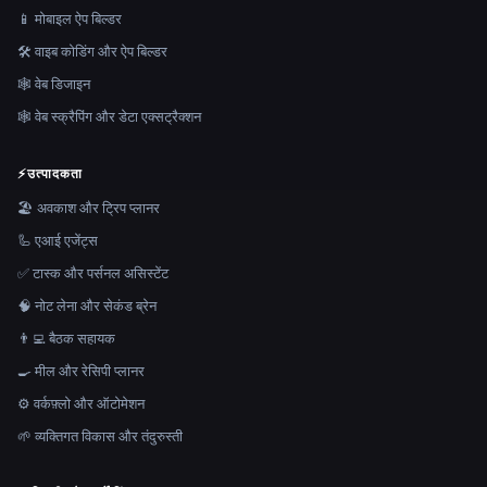
📱 मोबाइल ऐप बिल्डर
🛠️ वाइब कोडिंग और ऐप बिल्डर
🕸 वेब डिजाइन
🕸️ वेब स्क्रैपिंग और डेटा एक्सट्रैक्शन
⚡
उत्पादकता
🏖 अवकाश और ट्रिप प्लानर
🦾 एआई एजेंट्स
✅ टास्क और पर्सनल असिस्टेंट
🧠 नोट लेना और सेकंड ब्रेन
👨‍💻 बैठक सहायक
🍳 मील और रेसिपी प्लानर
⚙️ वर्कफ़्लो और ऑटोमेशन
🌱 व्यक्तिगत विकास और तंदुरुस्ती