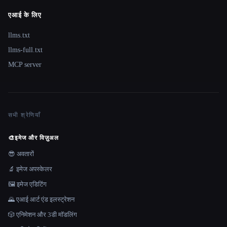
एआई के लिए
llms.txt
llms-full.txt
MCP server
सभी श्रेणियाँ
🎨
इमेज और विज़ुअल
😎 अवतारों
🔬 इमेज अपस्केलर
🖼️ इमेज एडिटिंग
🌄 एआई आर्ट एंड इलस्ट्रेशन
🎲 एनिमेशन और 3डी मॉडलिंग