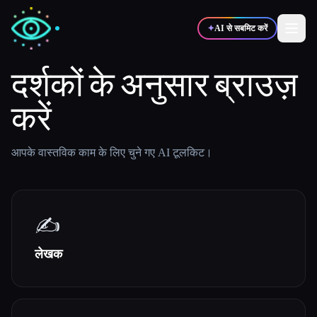
✦
AI से सबमिट करें
दर्शकों के अनुसार ब्राउज़
✍️
🎨
करें
लेखक
डिज़ाइनर
💻
📈
आपके वास्तविक काम के लिए चुने गए AI टूलकिट।
डेवलपर्स
मार्केटर्स
🎓
🎬
विद्यार्थी
क्रिएटर्स
✍️
लेखक
ब्लॉग
टूल्स की तुलना करें