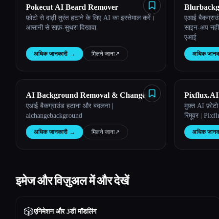
Pokecut AI Beard Remover
Blurback
फ़ोटो से दाढ़ी तुरंत हटाने के लिए AI का इस्तेमाल करें।
एआई बैकग्राउं
आसानी से साफ़-सुथरा दिखावा
साइन-अप नहीं, 
एआई
अधिक जानकारी
→
मिलने जाना
↗︎
अधिक जानक
AI Background Removal & Change |
Pixflux.AI
एआई बैकग्राउंड हटाना और बदलना |
मुफ़्त AI फ़ोट
aichangebackground
aichangebackground
रिमूवर | Pixf
अधिक जानकारी
→
मिलने जाना
↗︎
अधिक जानक
इमेज और विज़ुअल में और देखें
🎲
एनिमेशन और 3डी मॉडलिंग