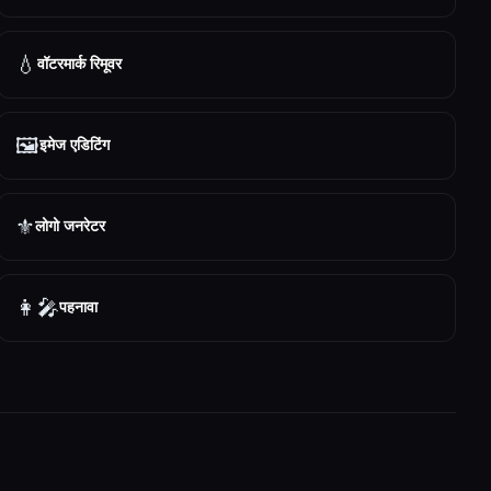
💧
वॉटरमार्क रिमूवर
🖼️
इमेज एडिटिंग
⚜️
लोगो जनरेटर
👩‍🎤
पहनावा