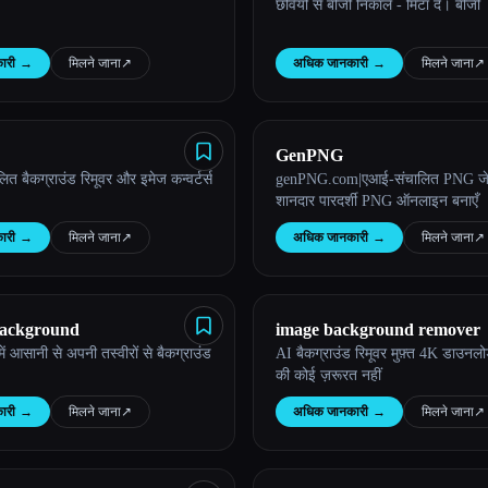
छवियों से बीजी निकालें - मिटा दें। बीजी
ारी
→
मिलने जाना
↗︎
अधिक जानकारी
→
मिलने जाना
↗︎
GenPNG
लित बैकग्राउंड रिमूवर और इमेज कन्वर्टर्स
genPNG.com|एआई-संचालित PNG जे
शानदार पारदर्शी PNG ऑनलाइन बनाएँ
ारी
→
मिलने जाना
↗︎
अधिक जानकारी
→
मिलने जाना
↗︎
ackground
image background remover
ें आसानी से अपनी तस्वीरों से बैकग्राउंड
AI बैकग्राउंड रिमूवर मुफ़्त 4K डाउन
की कोई ज़रूरत नहीं
ारी
→
मिलने जाना
↗︎
अधिक जानकारी
→
मिलने जाना
↗︎