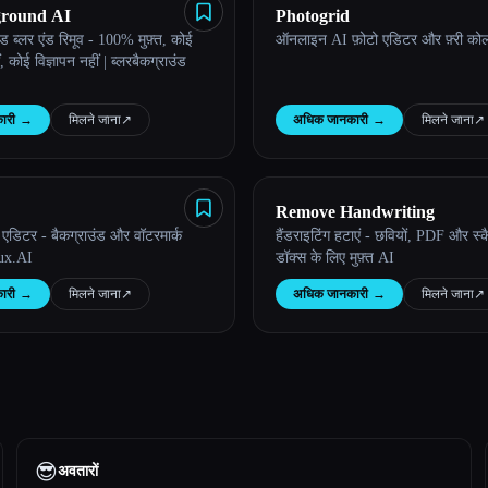
ground AI
Photogrid
ड ब्लर एंड रिमूव - 100% मुफ़्त, कोई
ऑनलाइन AI फ़ोटो एडिटर और फ़्री को
कोई विज्ञापन नहीं | ब्लरबैकग्राउंड
ारी
→
मिलने जाना
↗︎
अधिक जानकारी
→
मिलने जाना
↗︎
Remove Handwriting
ो एडिटर - बैकग्राउंड और वॉटरमार्क
हैंडराइटिंग हटाएं - छवियों, PDF और स्
lux.AI
डॉक्स के लिए मुफ़्त AI
ारी
→
मिलने जाना
↗︎
अधिक जानकारी
→
मिलने जाना
↗︎
😎
अवतारों