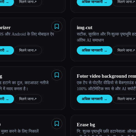
ारी
→
मिलने जाना
↗︎
अधिक जानकारी
→
मिलने जाना
↗︎
rizer
img-cut
iOS और Android के लिए मोबाइल ऐप
सटीक, सुरक्षित और निःशुल्क पृष्ठभूमि हट
अंतिम AI समाधान
ारी
→
मिलने जाना
↗︎
अधिक जानकारी
→
मिलने जाना
↗︎
g
Fotor video background re
ाउंड हटाने का टूल, कटआउट नतीजे
एक टैप से पोर्ट्रेट वीडियो से बैकग्राउंड 
 में मदद करता है।
100% ऑटोमेटिक रूप से और AI सपोर्टे
ारी
→
मिलने जाना
↗︎
अधिक जानकारी
→
मिलने जाना
↗︎
0
Erase bg
ि मुक्त करने के लिए निकालें
नि: शुल्क पृष्ठभूमि छवि हटानेवाला: ऑ