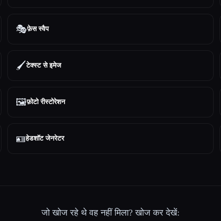
🎭
फ़ेस स्वैप
🖌️
टेक्स्ट से इमेज
🖼️
फ़ोटो रीस्टोरेशन
🪪
हेडशॉट जेनरेटर
जो खोज रहे थे वह नहीं मिला? खोज कर देखें: