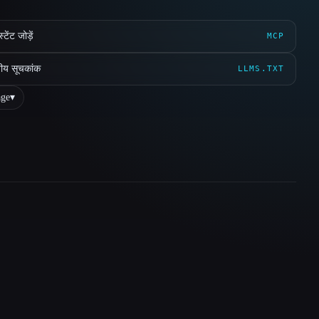
ेंट जोड़ें
MCP
ीय सूचकांक
LLMS.TXT
ge
▾