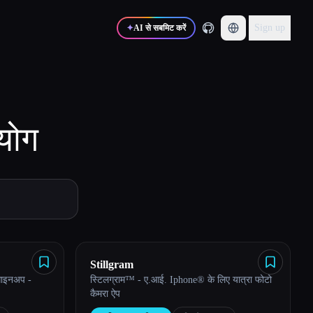
Sign up
✦
AI से सबमिट करें
योग
Stillgram
 साइनअप -
स्टिलग्राम™ - ए.आई. Iphone® के लिए यात्रा फोटो
कैमरा ऐप