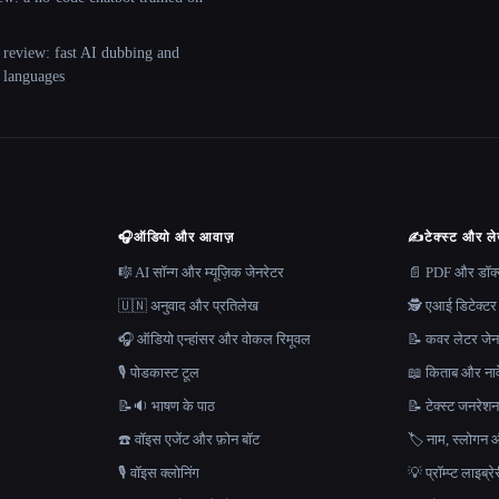
 review: fast AI dubbing and
+ languages
🎧
ऑडियो और आवाज़
✍️
टेक्स्ट और ल
🎼 AI सॉन्ग और म्यूज़िक जेनरेटर
📄 PDF और डॉक्यू
🇺🇳 अनुवाद और प्रतिलेख
🕵️ एआई डिटेक्टर
🎧 ऑडियो एन्हांसर और वोकल रिमूवल
📝 कवर लेटर जेन
🎙️ पोडकास्ट टूल
📖 किताब और नाव
📝🔉 भाषण के पाठ
📝 टेक्स्ट जनरेश
☎️ वॉइस एजेंट और फ़ोन बॉट
🏷️ नाम, स्लोगन औ
🎙️ वॉइस क्लोनिंग
💡 प्रॉम्प्ट लाइब्र