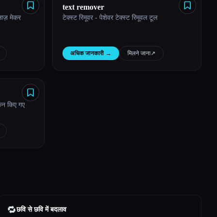
text remover
लाज़ मेकर
टेक्स्ट रिमूवर - पेशेवर टेक्स्ट रिमूवल टूल
अधिक जानकारी
→
मिलने जाना
↗︎
कैन किए गए
🔁
छवि से छवि में बदलाव