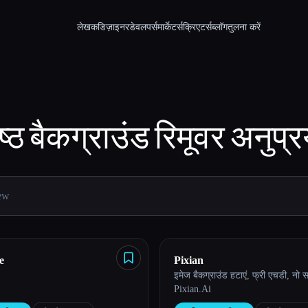
लेखक
डिज़ाइनर
डेवलपर्स
मार्केटर्स
क्रिएटर्स
ब्लॉग
तुलना करें
ष्ठ
बैकग्राउंड रिमूवर
अनुप्र
e
Pixian
इमेज बैकग्राउंड हटाएं, फ्री एचडी, नो
Pixian.Ai