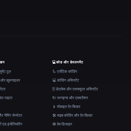
ेखन
💻
कोड और डेवलपमेंट
मेंट टूल
🦾 एजेंटिक कोडिंग
 और ह्यूमनाइज़र
💻 कोडिंग असिस्टेंट
रेटर
🗄️ डेटाबेस और एसक्यूएल असिस्टेंट
ेल राइटर
🔌 प्लगइन्स और एक्सटेंशन
न
📱 मोबाइल ऐप बिल्डर
र नेमिंग जेनरेटर
🛠️ वाइब कोडिंग और ऐप बिल्डर
ेरी एंड इंजीनियरिंग
🕸 वेब डिजाइन