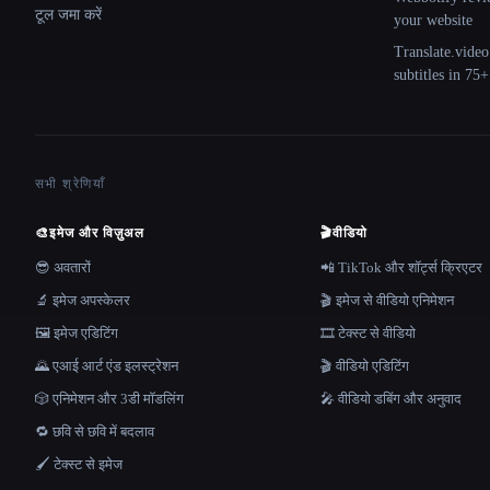
टूल जमा करें
your website
Translate.video
subtitles in 75
सभी श्रेणियाँ
🎨
इमेज और विज़ुअल
🎬
वीडियो
😎 अवतारों
📲 TikTok और शॉर्ट्स क्रिएटर
🔬 इमेज अपस्केलर
🎬 इमेज से वीडियो एनिमेशन
🖼️ इमेज एडिटिंग
🎞️ टेक्स्ट से वीडियो
🌄 एआई आर्ट एंड इलस्ट्रेशन
🎬 वीडियो एडिटिंग
🎲 एनिमेशन और 3डी मॉडलिंग
🎤 वीडियो डबिंग और अनुवाद
🔁 छवि से छवि में बदलाव
🖌️ टेक्स्ट से इमेज