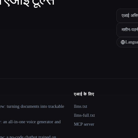
एआई असिस्ट
मशीन-पठन
Langua
एआई के लिए
ew: turning documents into trackable
llms.txt
llms-full.txt
 an all-in-one voice generator and
MCP server
ew: a no-code chatbot trained on