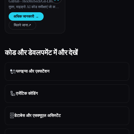
GitHub - HexMoSech/Git-LRC:
मुफ़्त, माइक्रो AI कोड समीक्षाएं जो कमिट
पर चलती हैं
अधिक जानकारी
→
मिलने जाना
↗︎
कोड और डेवलपमेंट में और देखें
🔌
प्लगइन्स और एक्सटेंशन
🦾
एजेंटिक कोडिंग
🗄️
डेटाबेस और एसक्यूएल असिस्टेंट