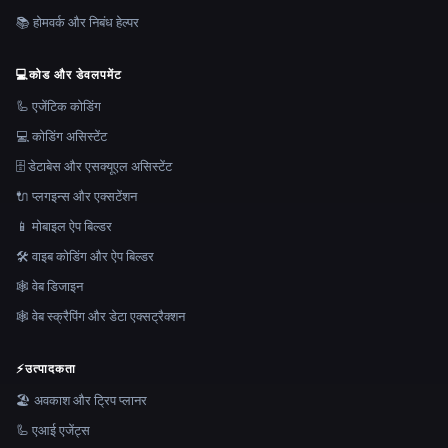
📚 होमवर्क और निबंध हेल्पर
💻
कोड और डेवलपमेंट
🦾 एजेंटिक कोडिंग
💻 कोडिंग असिस्टेंट
🗄️ डेटाबेस और एसक्यूएल असिस्टेंट
🔌 प्लगइन्स और एक्सटेंशन
📱 मोबाइल ऐप बिल्डर
🛠️ वाइब कोडिंग और ऐप बिल्डर
🕸 वेब डिजाइन
🕸️ वेब स्क्रैपिंग और डेटा एक्सट्रैक्शन
⚡
उत्पादकता
🏖 अवकाश और ट्रिप प्लानर
🦾 एआई एजेंट्स