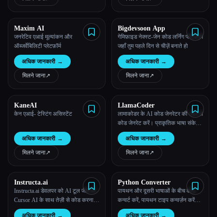
Maxim AI
Bigdevsoon App
जनरेटिव एआई मूल्यांकन और
गेमिफ़ाइड नेक्स्ट-जेन कोड लर्निंग प्लैटफ़ॉर्म
ऑब्जर्वेबिलिटी प्लेटफ़ॉर्म
जहाँ तुम पहले दिन से चीज़़ें बनाते हो
अधिक जानकारी
→
अधिक जानकारी
→
मिलने जाना
↗︎
मिलने जाना
↗︎
KaneAI
LlamaCoder
केन एआई- टेस्टिंग असिस्टेंट
लामाकोडर के AI कोड जेनरेटर की मदद से
कोड जेनरेट करें। प्राकृतिक भाषा संकेतों
का इस्तेमाल करके फुल-स्टैक ऐप्लिकेशन
अधिक जानकारी
→
अधिक जानकारी
→
बनाना। तुम्हारी टीम को तेज़ी से शिप करने
में मदद करना।
मिलने जाना
↗︎
मिलने जाना
↗︎
Instructa.ai
Python Converter
Instructa.ai डेवलपर को AI टूल जैसे कि
पायथन और दूसरी भाषाओं के बीच कोड
Cursor AI के साथ तेज़ी से कोड करना
कन्वर्ट करें, पायथन टाइप कन्वर्ज़न करें
सिखाता है। हमारे कोर्स दोहराए जाने वाले
और पायथन कन्वर्टर के साथ विभिन्न
अधिक जानकारी
→
अधिक जानकारी
→