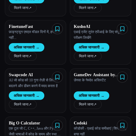
कामों को स्वचालित करके और कोडिंग
प्रोग्रामिंग भाषाओं के बीच ट्रांसलेट करें।
दक्षता में सुधार करके तुम्हेंं समय बचाने में
मिलने जाना
↗︎
मिलने जाना
↗︎
मदद करते हैं।
FinetuneFast
KushoAI
फ़ाइनट्यून एमएल मॉडल दिनों में, हफ्तों में
एआई एजेंट तुरंत एपीआई के लिए संपूर्ण
नहीं...
परीक्षण लिखेंगे
अधिक जानकारी
→
अधिक जानकारी
→
मिलने जाना
↗︎
मिलने जाना
↗︎
Swapcode AI
GameDev Assistant by
Zenva
AI जो कोड को 10 गुना तेज़ी से लिखने,
ज़ेनवा के गेमदेव असिस्टेंट
बदलने और डीबग करने में मदद करता है
अधिक जानकारी
→
अधिक जानकारी
→
मिलने जाना
↗︎
मिलने जाना
↗︎
Big O Calculator
Codoki
एक टूल जो C, C++, Java और Python
कोडोकी - एआई कोड समीक्षाएं | शिप कोड,
जैसी भाषाओं में कोड के समय और स्थान
बग्स नहीं