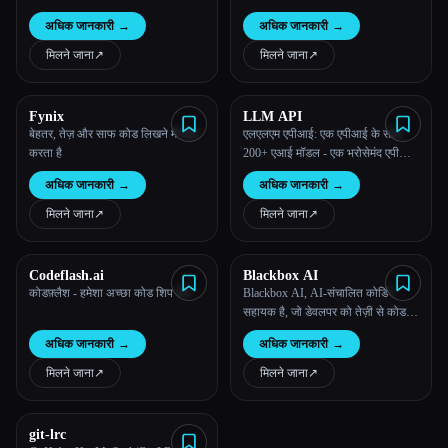
की जटिलता का हिसाब लगाता है, और
अधिक जानकारी
→
अधिक जानकारी
→
एल्गोरिथम दक्षता के लिए विश्लेषण और
विज़ुअलाइज़ेशन प्रदान करता है।
मिलने जाना
↗︎
मिलने जाना
↗︎
Fynix
LLM API
बेहतर, तेज़ और साफ कोड लिखने में मदद
एलएलएम एपीआई: एक एपीआई के साथ
करता है
200+ एआई मॉडल - एक भरोसेमंद एपीआई
के ज़रिए अपनी ज़रूरत के सभी AI मॉडल
अधिक जानकारी
→
अधिक जानकारी
→
ऐक्सेस करें
मिलने जाना
↗︎
मिलने जाना
↗︎
Codeflash.ai
Blackbox AI
कोडफ़्लैश - हमेशा अच्छा कोड शिप करें
Blackbox AI, AI-संचालित कोडिंग
सहायक है, जो डेवलपर को तेज़ी से कोड
लिखने, समझने और जनरेट करने में मदद
अधिक जानकारी
→
अधिक जानकारी
→
करता है।
मिलने जाना
↗︎
मिलने जाना
↗︎
git-lrc