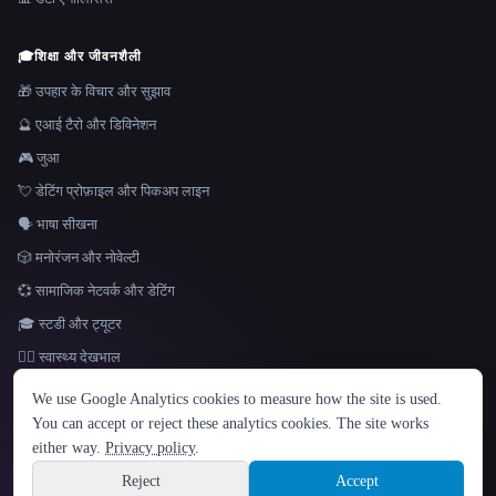
🎓
शिक्षा और जीवनशैली
🎁 उपहार के विचार और सुझाव
🔮 एआई टैरो और डिविनेशन
🎮 जुआ
💘 डेटिंग प्रोफ़ाइल और पिकअप लाइन
🗣️ भाषा सीखना
🎲 मनोरंजन और नोवेल्टी
💞 सामाजिक नेटवर्क और डेटिंग
🎓 स्टडी और ट्यूटर
👩‍⚕️ स्वास्थ्य देखभाल
भाषा
We use Google Analytics cookies to measure how the site is used.
English
español
Français
Русский
简体中文
You can accept or reject these analytics cookies. The site works
Hindi
either way.
Privacy policy
.
© 2026 That AI Collection. सर्वाधिकार सुरक्षित।
·
सेवा की शर्तें
·
गोपनीयता नीति
·
·
Site information
Built with Metatron ★
Reject
Accept
build de3d624c
Sign up