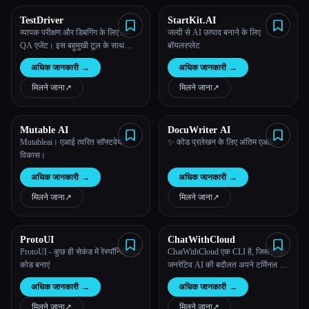
TestDriver
StartKit.AI
व्यापक परीक्षण और डिबगिंग के लिए AI
जल्दी से AI उत्पाद बनाने के लिए
QA एजेंट। इस बहुमुखी टूल के साथ
बॉयलरप्लेट
उत्पादकता बढ़ाएं, सटीकता सुनिश्चित करें
अधिक जानकारी
→
अधिक जानकारी
→
और समय बचाएं।
मिलने जाना
↗︎
मिलने जाना
↗︎
Mutable AI
DocuWriter AI
Mutableai। एआई त्वरित सॉफ्टवेयर
✨ कोड प्रलेखन के लिए अंतिम एआई
विकास।
अधिक जानकारी
→
अधिक जानकारी
→
मिलने जाना
↗︎
मिलने जाना
↗︎
ProtoUI
ChatWithCloud
ProtoUI - कुछ ही सेकंड में रेस्पॉन्सिव UI
ChatWithCloud एक CLI है, जिससे तुम
कोड बनाएं
जनरेटिव AI की बदौलत अपने टर्मिनल के
अंदर मानवीय भाषा का उपयोग करके
अधिक जानकारी
→
अधिक जानकारी
→
AWS क्लाउड से इंटरैक्ट कर सकते हो।
मिलने जाना
↗︎
मिलने जाना
↗︎