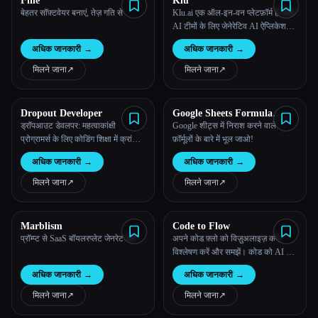
Fine
Klu
बेहतर सॉफ़्टवेयर बनाएं, तेज़ गति से
Klu.ai एक ऑल-इन-वन प्लेटफ़ॉर्म है जिसे
AI टीमों के लिए जेनेरेटिव AI ऐप्लिकेशन
बनाने, तैनात करने और ऑप्टिमाइज़ करने
अधिक जानकारी
→
अधिक जानकारी
→
के लिए डिज़ाइन किया गया है।
मिलने जाना
↗︎
मिलने जाना
↗︎
Dropout Developer
Google Sheets Formula
Generator
ड्रॉपआउट डेवलपर: महत्वाकांक्षी
Google शीट्स में निराश करने वाले
प्रोग्रामर्स के लिए कोडिंग शिक्षा में क्रांति
फ़ॉर्मूलों के बारे में भूल जाओ!
ला रहा है
अधिक जानकारी
→
अधिक जानकारी
→
मिलने जाना
↗︎
मिलने जाना
↗︎
Marblism
Code to Flow
प्रॉम्प्ट से SaaS बॉयलरप्लेट जेनरेट करें
अपने कोड फ़्लो को विज़ुअलाइज़ करें,
विश्लेषण करें और समझें। कोड को AI के
साथ इंटरैक्टिव फ़्लोचार्ट में बदलें।
अधिक जानकारी
→
अधिक जानकारी
→
कॉम्प्लेक्स लॉजिक को तुरंत सरल बनाएं।
मिलने जाना
↗︎
मिलने जाना
↗︎