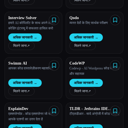
मिलने जाना
↗︎
मिलने जाना
↗︎
सभी श्रेणियाँ
Interview Solver
Qodo
हमारे AI कोपिलॉट के साथ अपने लाइव
व्यस्त देवों के लिए सार्थक परीक्षण
हमारे बारे में
कोडिंग इंटरव्यू में सफलता हासिल करो
अधिक जानकारी
→
अधिक जानकारी
→
मिलने जाना
↗︎
मिलने जाना
↗︎
Swimm AI
CodeWP
आपका कोड दस्तावेज़ीकरण महाशक्ति
Codewp - AI Wordpress कोड जेनरेटर
और सहायक
अधिक जानकारी
→
अधिक जानकारी
→
मिलने जाना
↗︎
मिलने जाना
↗︎
ExplainDev
TLDR - Jetbrains IDE
Plugin
एक्सप्लेनदेव - कोड एक्सप्लेनर जो संदर्भ में
टीएलडीआर - सादे अंग्रेजी में कोड समझाएं
आपके प्रश्नों का उत्तर देता है