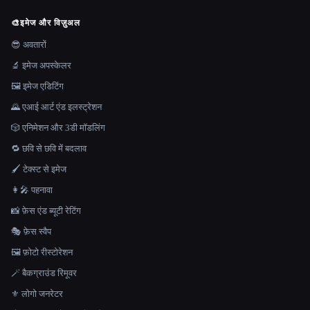
🎨
इमेज और विज़ुअल
😎 अवतारों
🔬 इमेज अपस्केलर
🖼️ इमेज एडिटिंग
🌄 एआई आर्ट एंड इलस्ट्रेशन
🎲 एनिमेशन और 3डी मॉडलिंग
🔁 छवि से छवि में बदलाव
🖌️ टेक्स्ट से इमेज
👩‍🎤 पहनावा
📸 फ़ेस एंड ब्यूटी रेटिंग
🎭 फ़ेस स्वैप
🖼️ फ़ोटो रीस्टोरेशन
🪄 बैकग्राउंड रिमूवर
⚜️ लोगो जनरेटर