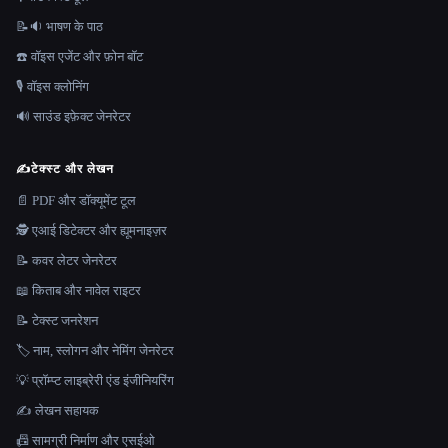
📝🔉 भाषण के पाठ
☎️ वॉइस एजेंट और फ़ोन बॉट
🎙️ वॉइस क्लोनिंग
🔊 साउंड इफ़ेक्ट जेनरेटर
✍️
टेक्स्ट और लेखन
📄 PDF और डॉक्यूमेंट टूल
🕵️ एआई डिटेक्टर और ह्यूमनाइज़र
📝 कवर लेटर जेनरेटर
📖 किताब और नावेल राइटर
📝 टेक्स्ट जनरेशन
🏷️ नाम, स्लोगन और नेमिंग जेनरेटर
💡 प्रॉम्प्ट लाइब्रेरी एंड इंजीनियरिंग
✍️ लेखन सहायक
📠 सामग्री निर्माण और एसईओ