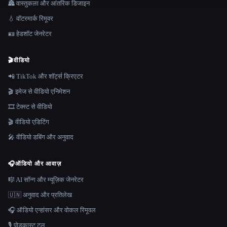
🏯 वास्तुकला और आंतरिक डिजाइन
💧 वॉटरमार्क रिमूवर
🪪 हेडशॉट जेनरेटर
🎬
वीडियो
📲 TikTok और शॉर्ट्स क्रिएटर
🎬 इमेज से वीडियो एनिमेशन
🎞️ टेक्स्ट से वीडियो
🎬 वीडियो एडिटिंग
🎤 वीडियो डबिंग और अनुवाद
🎧
ऑडियो और आवाज़
🎼 AI सॉन्ग और म्यूज़िक जेनरेटर
🇺🇳 अनुवाद और प्रतिलेख
🎧 ऑडियो एन्हांसर और वोकल रिमूवल
🎙️ पोडकास्ट टूल