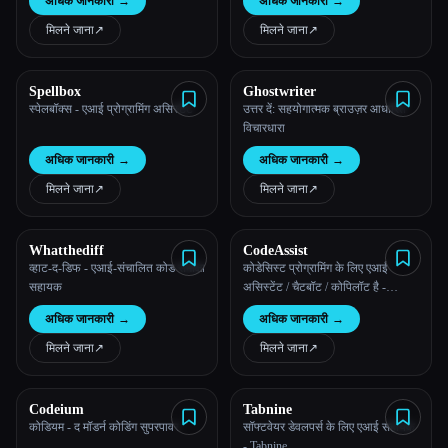
अधिक जानकारी
→
अधिक जानकारी
→
मिलने जाना
↗︎
मिलने जाना
↗︎
Spellbox
Ghostwriter
स्पेलबॉक्स - एआई प्रोग्रामिंग असिस्टेंट
उत्तर दें: सहयोगात्मक ब्राउज़र आधारित
विचारधारा
अधिक जानकारी
→
अधिक जानकारी
→
Esc
मिलने जाना
↗︎
मिलने जाना
↗︎
Whatthediff
CodeAssist
व्हाट-द-डिफ - एआई-संचालित कोड समीक्षा
कोडेसिस्ट प्रोग्रामिंग के लिए एआई
सहायक
असिस्टेंट / चैटबॉट / कोपिलॉट है -
जेटब्रेन्स मार्केटप्लेस
अधिक जानकारी
→
अधिक जानकारी
→
मिलने जाना
↗︎
मिलने जाना
↗︎
Codeium
Tabnine
कोडियम - द मॉडर्न कोडिंग सुपरपावर
सॉफ्टवेयर डेवलपर्स के लिए एआई सहायक
- Tabnine