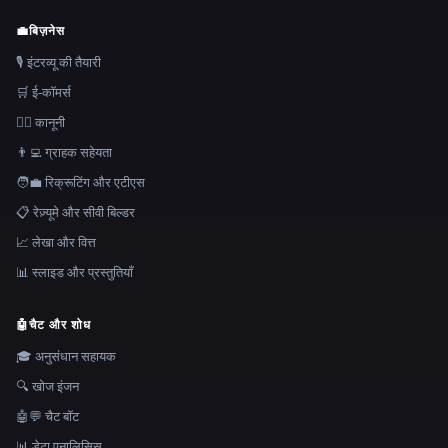
💼
बिज़नेस
🎙️ इंटरव्यू की तैयारी
🛒 ई-कॉमर्स
👩‍⚖️ कानूनी
👨‍💻 ग्राहक सहेयता
🧑‍💼 रिक्रूटिंग और एटीएस
📋 रेज़्यूमे और सीवी बिल्डर
📈 लेखा और वित्त
📊 स्लाइड और प्रस्तुतियाँ
🤖
चैट और शोध
🎓 अनुसंधान सहायक
🔍 खोज इंजन
🤖💬 चैट बॉट
📊 डेटा एनालिसिस