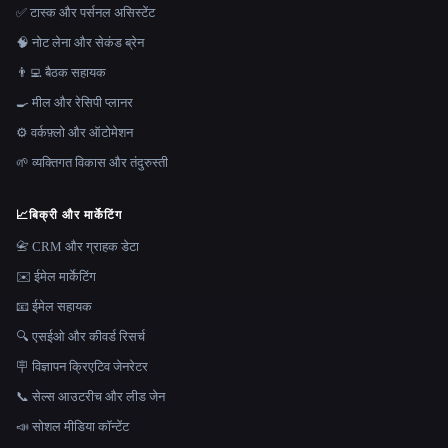
✅ टास्क और पर्सनल असिस्टेंट
🧠 नोट लेना और सेकंड ब्रेन
👨‍💻 बैठक सहायक
🍳 मील और रेसिपी प्लानर
⚙️ वर्कफ़्लो और ऑटोमेशन
🌱 व्यक्तिगत विकास और तंदुरुस्ती
📈
बिक्री और मार्केटिंग
📇 CRM और ग्राहक डेटा
✉️ ईमेल मार्केटिंग
📧 ईमेल सहायक
🔍 एसईओ और कीवर्ड रिसर्च
🪧 विज्ञापन क्रिएटिव जेनरेटर
📞 सेल्स आउटरीच और लीड जेन
📣 सोशल मीडिया कॉन्टेंट