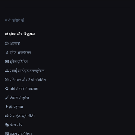
सभी श्रेणियाँ
🎨
इमेज और विज़ुअल
😎 अवतारों
🔬 इमेज अपस्केलर
🖼️ इमेज एडिटिंग
🌄 एआई आर्ट एंड इलस्ट्रेशन
🎲 एनिमेशन और 3डी मॉडलिंग
🔁 छवि से छवि में बदलाव
🖌️ टेक्स्ट से इमेज
👩‍🎤 पहनावा
📸 फ़ेस एंड ब्यूटी रेटिंग
🎭 फ़ेस स्वैप
🖼️ फ़ोटो रीस्टोरेशन