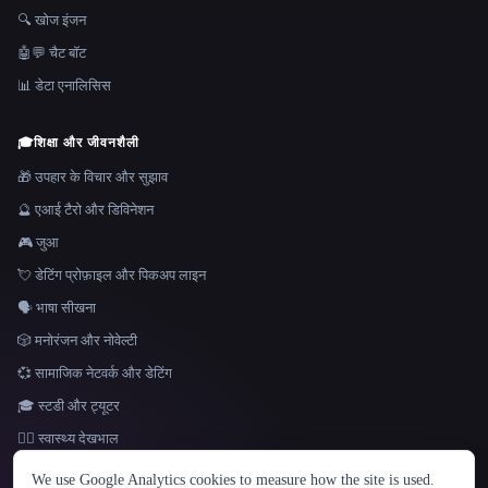
🔍 खोज इंजन
🤖💬 चैट बॉट
📊 डेटा एनालिसिस
🎓
शिक्षा और जीवनशैली
🎁 उपहार के विचार और सुझाव
🔮 एआई टैरो और डिविनेशन
🎮 जुआ
💘 डेटिंग प्रोफ़ाइल और पिकअप लाइन
🗣️ भाषा सीखना
🎲 मनोरंजन और नोवेल्टी
💞 सामाजिक नेटवर्क और डेटिंग
🎓 स्टडी और ट्यूटर
👩‍⚕️ स्वास्थ्य देखभाल
भाषा
We use Google Analytics cookies to measure how the site is used.
English
español
Français
Русский
简体中文