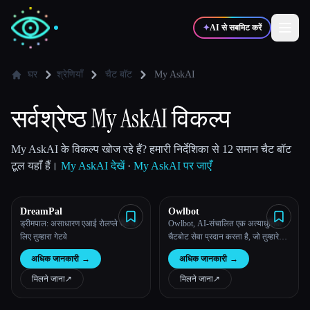
✦
AI से सबमिट करें
घर
श्रेणियाँ
चैट बॉट
My AskAI
✍️
🎨
लेखक
डिज़ाइनर
सर्वश्रेष्ठ My AskAI विकल्प
💻
📈
My AskAI के विकल्प खोज रहे हैं? हमारी निर्देशिका से 12 समान चैट बॉट
डेवलपर्स
मार्केटर्स
टूल यहाँ हैं।
My AskAI देखें
·
My AskAI पर जाएँ
🎓
🎬
विद्यार्थी
क्रिएटर्स
DreamPal
Owlbot
ड्रीमपाल: असाधारण एआई रोलप्ले चैट के
Owlbot, AI-संचालित एक अत्याधुनिक
लिए तुम्हारा गेटवे
चैटबोट सेवा प्रदान करता है, जो तुम्हारे
डेटा के साथ सहजता से इंटीग्रेट हो जाती
अधिक जानकारी
→
अधिक जानकारी
→
है, ताकि तुम्हेंं, तुम्हारे ग्राहकों या तुम्हारी
ब्लॉग
टीम को तुरंत प्रतिसाद मिले।
मिलने जाना
↗︎
मिलने जाना
↗︎
टूल्स की तुलना करें