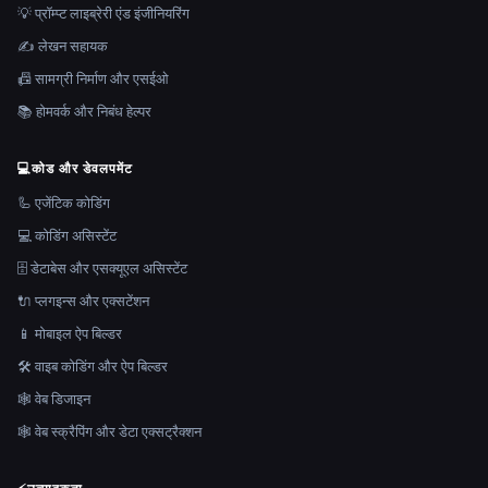
💡 प्रॉम्प्ट लाइब्रेरी एंड इंजीनियरिंग
✍️ लेखन सहायक
📠 सामग्री निर्माण और एसईओ
📚 होमवर्क और निबंध हेल्पर
💻
कोड और डेवलपमेंट
🦾 एजेंटिक कोडिंग
💻 कोडिंग असिस्टेंट
🗄️ डेटाबेस और एसक्यूएल असिस्टेंट
🔌 प्लगइन्स और एक्सटेंशन
📱 मोबाइल ऐप बिल्डर
🛠️ वाइब कोडिंग और ऐप बिल्डर
🕸 वेब डिजाइन
🕸️ वेब स्क्रैपिंग और डेटा एक्सट्रैक्शन