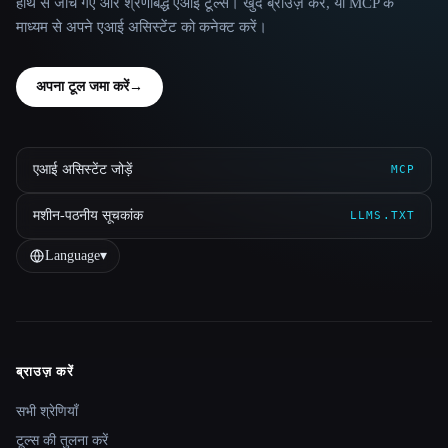
हाथ से जाँचे गए और श्रेणीबद्ध एआई टूल्स। खुद ब्राउज़ करें, या MCP के
माध्यम से अपने एआई असिस्टेंट को कनेक्ट करें।
अपना टूल जमा करें
→
एआई असिस्टेंट जोड़ें
MCP
मशीन-पठनीय सूचकांक
LLMS.TXT
Language
▾
ब्राउज़ करें
Site navigation
सभी श्रेणियाँ
टूल्स की तुलना करें