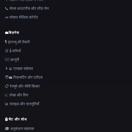
📞 सेल्स आउटरीच और लीड जेन
📣 सोशल मीडिया कॉन्टेंट
💼
बिज़नेस
🎙️ इंटरव्यू की तैयारी
🛒 ई-कॉमर्स
👩‍⚖️ कानूनी
👨‍💻 ग्राहक सहेयता
🧑‍💼 रिक्रूटिंग और एटीएस
📋 रेज़्यूमे और सीवी बिल्डर
📈 लेखा और वित्त
📊 स्लाइड और प्रस्तुतियाँ
🤖
चैट और शोध
🎓 अनुसंधान सहायक