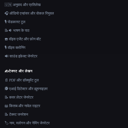
🇺🇳 अनुवाद और प्रतिलेख
🎧 ऑडियो एन्हांसर और वोकल रिमूवल
🎙️ पोडकास्ट टूल
📝🔉 भाषण के पाठ
☎️ वॉइस एजेंट और फ़ोन बॉट
🎙️ वॉइस क्लोनिंग
🔊 साउंड इफ़ेक्ट जेनरेटर
✍️
टेक्स्ट और लेखन
📄 PDF और डॉक्यूमेंट टूल
🕵️ एआई डिटेक्टर और ह्यूमनाइज़र
📝 कवर लेटर जेनरेटर
📖 किताब और नावेल राइटर
📝 टेक्स्ट जनरेशन
🏷️ नाम, स्लोगन और नेमिंग जेनरेटर