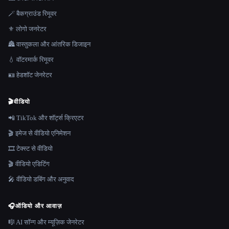
🪄 बैकग्राउंड रिमूवर
⚜️ लोगो जनरेटर
🏯 वास्तुकला और आंतरिक डिजाइन
💧 वॉटरमार्क रिमूवर
🪪 हेडशॉट जेनरेटर
🎬
वीडियो
📲 TikTok और शॉर्ट्स क्रिएटर
🎬 इमेज से वीडियो एनिमेशन
🎞️ टेक्स्ट से वीडियो
🎬 वीडियो एडिटिंग
🎤 वीडियो डबिंग और अनुवाद
🎧
ऑडियो और आवाज़
🎼 AI सॉन्ग और म्यूज़िक जेनरेटर