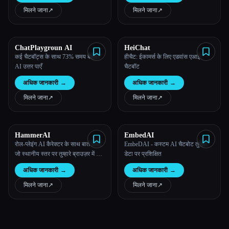
मिलने जाना
↗︎
मिलने जाना
↗︎
ChatPlaygroun AI
HeiChat
कई चैटबॉट्स के साथ 73% समय बेहतर
हीचैट: ईकामर्स के लिए एडवांस एआई
AI उत्तर पाएँ
चैटबॉट
अधिक जानकारी
→
अधिक जानकारी
→
मिलने जाना
↗︎
मिलने जाना
↗︎
HammerAI
EmbedAI
रोल-प्लेइंग AI कैरेक्टर के साथ बात करो,
EmbeDAI - कस्टम AI चैटबोट तुम्हारे
जो स्थानीय स्तर पर तुम्हारे ब्राउज़र में या
डेटा पर प्रशिक्षित
डेस्कटॉप ऐप पर चलते हैं - 100% मुफ़्त
अधिक जानकारी
→
अधिक जानकारी
→
और पूरी तरह से निजी।
मिलने जाना
↗︎
मिलने जाना
↗︎