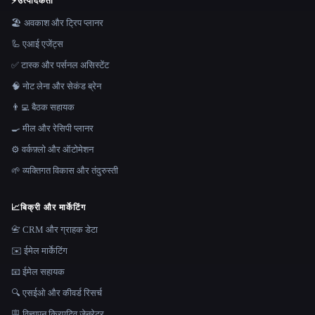
⚡
उत्पादकता
🏖 अवकाश और ट्रिप प्लानर
🦾 एआई एजेंट्स
✅ टास्क और पर्सनल असिस्टेंट
🧠 नोट लेना और सेकंड ब्रेन
👨‍💻 बैठक सहायक
🍳 मील और रेसिपी प्लानर
⚙️ वर्कफ़्लो और ऑटोमेशन
🌱 व्यक्तिगत विकास और तंदुरुस्ती
📈
बिक्री और मार्केटिंग
📇 CRM और ग्राहक डेटा
✉️ ईमेल मार्केटिंग
📧 ईमेल सहायक
🔍 एसईओ और कीवर्ड रिसर्च
🪧 विज्ञापन क्रिएटिव जेनरेटर