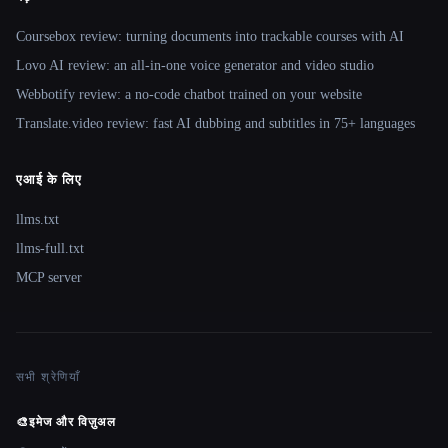
Coursebox review: turning documents into trackable courses with AI
Lovo AI review: an all-in-one voice generator and video studio
Webbotify review: a no-code chatbot trained on your website
Translate.video review: fast AI dubbing and subtitles in 75+ languages
एआई के लिए
llms.txt
llms-full.txt
MCP server
सभी श्रेणियाँ
🎨
इमेज और विज़ुअल