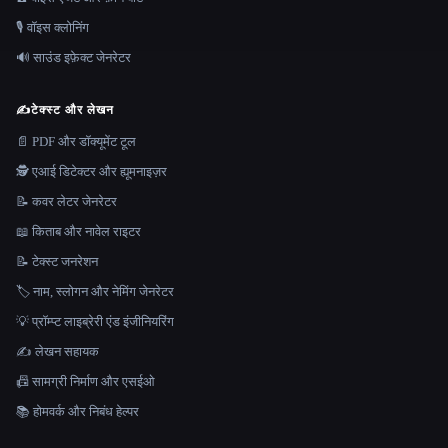
🎙️ वॉइस क्लोनिंग
🔊 साउंड इफ़ेक्ट जेनरेटर
✍️
टेक्स्ट और लेखन
📄 PDF और डॉक्यूमेंट टूल
🕵️ एआई डिटेक्टर और ह्यूमनाइज़र
📝 कवर लेटर जेनरेटर
📖 किताब और नावेल राइटर
📝 टेक्स्ट जनरेशन
🏷️ नाम, स्लोगन और नेमिंग जेनरेटर
💡 प्रॉम्प्ट लाइब्रेरी एंड इंजीनियरिंग
✍️ लेखन सहायक
📠 सामग्री निर्माण और एसईओ
📚 होमवर्क और निबंध हेल्पर