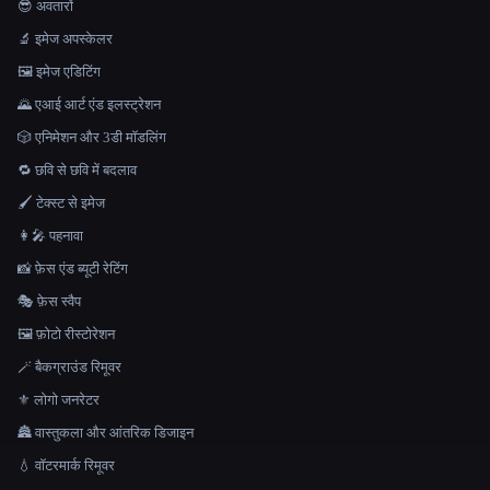
😎 अवतारों
🔬 इमेज अपस्केलर
🖼️ इमेज एडिटिंग
🌄 एआई आर्ट एंड इलस्ट्रेशन
🎲 एनिमेशन और 3डी मॉडलिंग
🔁 छवि से छवि में बदलाव
🖌️ टेक्स्ट से इमेज
👩‍🎤 पहनावा
📸 फ़ेस एंड ब्यूटी रेटिंग
🎭 फ़ेस स्वैप
🖼️ फ़ोटो रीस्टोरेशन
🪄 बैकग्राउंड रिमूवर
⚜️ लोगो जनरेटर
🏯 वास्तुकला और आंतरिक डिजाइन
💧 वॉटरमार्क रिमूवर