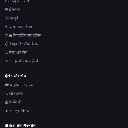
🎙️ इंटरव्यू की तैयारी
🛒 ई-कॉमर्स
👩‍⚖️ कानूनी
👨‍💻 ग्राहक सहेयता
🧑‍💼 रिक्रूटिंग और एटीएस
📋 रेज़्यूमे और सीवी बिल्डर
📈 लेखा और वित्त
📊 स्लाइड और प्रस्तुतियाँ
🤖
चैट और शोध
🎓 अनुसंधान सहायक
🔍 खोज इंजन
🤖💬 चैट बॉट
📊 डेटा एनालिसिस
🎓
शिक्षा और जीवनशैली