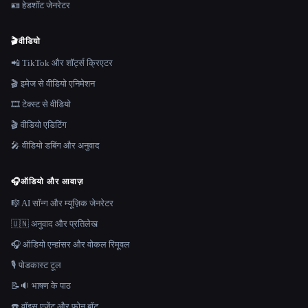
🪪 हेडशॉट जेनरेटर
🎬
वीडियो
📲 TikTok और शॉर्ट्स क्रिएटर
🎬 इमेज से वीडियो एनिमेशन
🎞️ टेक्स्ट से वीडियो
🎬 वीडियो एडिटिंग
🎤 वीडियो डबिंग और अनुवाद
🎧
ऑडियो और आवाज़
🎼 AI सॉन्ग और म्यूज़िक जेनरेटर
🇺🇳 अनुवाद और प्रतिलेख
🎧 ऑडियो एन्हांसर और वोकल रिमूवल
🎙️ पोडकास्ट टूल
📝🔉 भाषण के पाठ
☎️ वॉइस एजेंट और फ़ोन बॉट