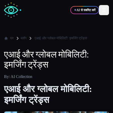
✦
AI से सबमिट करें
✍️
🎨
लेखक
डिज़ाइनर
घर
ब्लॉग
एआई और ग्लोबल मोबिलिटी: इमर्जिंग ट्रेंड्स
एआई और ग्लोबल मोबिलिटी:
💻
📈
डेवलपर्स
मार्केटर्स
इमर्जिंग ट्रेंड्स
🎓
🎬
विद्यार्थी
क्रिएटर्स
By: AI Collection
एआई और ग्लोबल मोबिलिटी:
इमर्जिंग ट्रेंड्स
ब्लॉग
टूल्स की तुलना करें