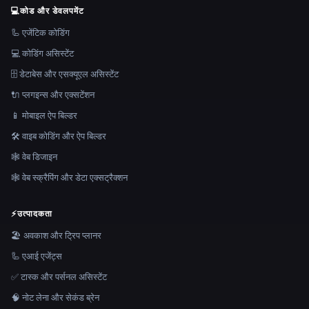
💻
कोड और डेवलपमेंट
🦾 एजेंटिक कोडिंग
💻 कोडिंग असिस्टेंट
🗄️ डेटाबेस और एसक्यूएल असिस्टेंट
🔌 प्लगइन्स और एक्सटेंशन
📱 मोबाइल ऐप बिल्डर
🛠️ वाइब कोडिंग और ऐप बिल्डर
🕸 वेब डिजाइन
🕸️ वेब स्क्रैपिंग और डेटा एक्सट्रैक्शन
⚡
उत्पादकता
🏖 अवकाश और ट्रिप प्लानर
🦾 एआई एजेंट्स
✅ टास्क और पर्सनल असिस्टेंट
🧠 नोट लेना और सेकंड ब्रेन