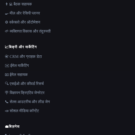
👨‍💻 बैठक सहायक
🍳 मील और रेसिपी प्लानर
⚙️ वर्कफ़्लो और ऑटोमेशन
🌱 व्यक्तिगत विकास और तंदुरुस्ती
📈
बिक्री और मार्केटिंग
📇 CRM और ग्राहक डेटा
✉️ ईमेल मार्केटिंग
📧 ईमेल सहायक
🔍 एसईओ और कीवर्ड रिसर्च
🪧 विज्ञापन क्रिएटिव जेनरेटर
📞 सेल्स आउटरीच और लीड जेन
📣 सोशल मीडिया कॉन्टेंट
💼
बिज़नेस