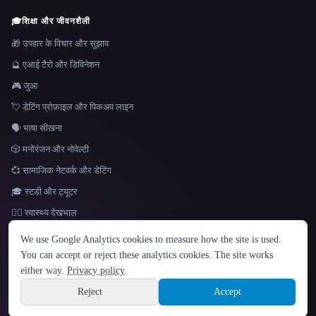
🎓
शिक्षा और जीवनशैली
🎁 उपहार के विचार और सुझाव
🔮 एआई टैरो और डिविनेशन
🎮 जुआ
💘 डेटिंग प्रोफ़ाइल और पिकअप लाइन
🗣️ भाषा सीखना
🎲 मनोरंजन और नोवेल्टी
💞 सामाजिक नेटवर्क और डेटिंग
🎓 स्टडी और ट्यूटर
👩‍⚕️ स्वास्थ्य देखभाल
भाषा
We use Google Analytics cookies to measure how the site is used.
English
español
Français
Русский
简体中文
You can accept or reject these analytics cookies. The site works
Hindi
either way.
Privacy policy
.
© 2026 That AI Collection. सर्वाधिकार सुरक्षित।
·
सेवा की शर्तें
·
गोपनीयता नीति
·
·
Site information
Built with Metatron ★
Reject
Accept
build de3d624c
Sign up