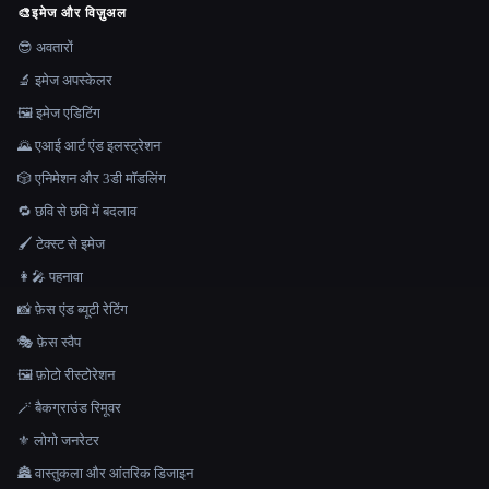
🎨
इमेज और विज़ुअल
😎 अवतारों
🔬 इमेज अपस्केलर
🖼️ इमेज एडिटिंग
🌄 एआई आर्ट एंड इलस्ट्रेशन
🎲 एनिमेशन और 3डी मॉडलिंग
🔁 छवि से छवि में बदलाव
🖌️ टेक्स्ट से इमेज
👩‍🎤 पहनावा
📸 फ़ेस एंड ब्यूटी रेटिंग
🎭 फ़ेस स्वैप
🖼️ फ़ोटो रीस्टोरेशन
🪄 बैकग्राउंड रिमूवर
⚜️ लोगो जनरेटर
🏯 वास्तुकला और आंतरिक डिजाइन