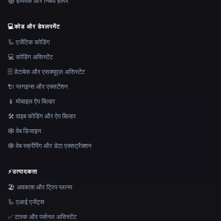
📚 होमवर्क और निबंध हेल्पर
💻
कोड और डेवलपमेंट
🦾 एजेंटिक कोडिंग
💻 कोडिंग असिस्टेंट
🗄️ डेटाबेस और एसक्यूएल असिस्टेंट
🔌 प्लगइन्स और एक्सटेंशन
📱 मोबाइल ऐप बिल्डर
🛠️ वाइब कोडिंग और ऐप बिल्डर
🕸 वेब डिजाइन
🕸️ वेब स्क्रैपिंग और डेटा एक्सट्रैक्शन
⚡
उत्पादकता
🏖 अवकाश और ट्रिप प्लानर
🦾 एआई एजेंट्स
✅ टास्क और पर्सनल असिस्टेंट