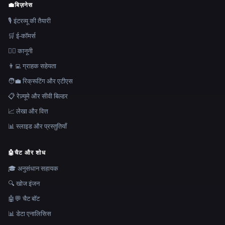
💼
बिज़नेस
🎙️ इंटरव्यू की तैयारी
🛒 ई-कॉमर्स
👩‍⚖️ कानूनी
👨‍💻 ग्राहक सहेयता
🧑‍💼 रिक्रूटिंग और एटीएस
📋 रेज़्यूमे और सीवी बिल्डर
📈 लेखा और वित्त
📊 स्लाइड और प्रस्तुतियाँ
🤖
चैट और शोध
🎓 अनुसंधान सहायक
🔍 खोज इंजन
🤖💬 चैट बॉट
📊 डेटा एनालिसिस