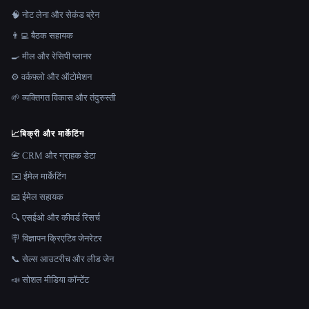
🧠 नोट लेना और सेकंड ब्रेन
👨‍💻 बैठक सहायक
🍳 मील और रेसिपी प्लानर
⚙️ वर्कफ़्लो और ऑटोमेशन
🌱 व्यक्तिगत विकास और तंदुरुस्ती
📈
बिक्री और मार्केटिंग
📇 CRM और ग्राहक डेटा
✉️ ईमेल मार्केटिंग
📧 ईमेल सहायक
🔍 एसईओ और कीवर्ड रिसर्च
🪧 विज्ञापन क्रिएटिव जेनरेटर
📞 सेल्स आउटरीच और लीड जेन
📣 सोशल मीडिया कॉन्टेंट