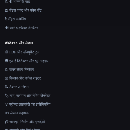
📝🔉 भाषण के पाठ
☎️ वॉइस एजेंट और फ़ोन बॉट
🎙️ वॉइस क्लोनिंग
🔊 साउंड इफ़ेक्ट जेनरेटर
✍️
टेक्स्ट और लेखन
📄 PDF और डॉक्यूमेंट टूल
🕵️ एआई डिटेक्टर और ह्यूमनाइज़र
📝 कवर लेटर जेनरेटर
📖 किताब और नावेल राइटर
📝 टेक्स्ट जनरेशन
🏷️ नाम, स्लोगन और नेमिंग जेनरेटर
💡 प्रॉम्प्ट लाइब्रेरी एंड इंजीनियरिंग
✍️ लेखन सहायक
📠 सामग्री निर्माण और एसईओ