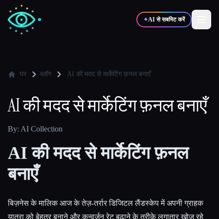
✦
AI से सबमिट करें
✍️
🎨
लेखक
डिज़ाइनर
घर
ब्लॉग
AI की मदद से मार्केटिंग फ़नल बनाएँ
AI की मदद से मार्केटिंग फ़नल बनाएँ
💻
📈
डेवलपर्स
मार्केटर्स
By: AI Collection
🎓
🎬
विद्यार्थी
क्रिएटर्स
AI की मदद से मार्केटिंग फ़नल
बनाएँ
ब्लॉग
बिज़नेस के मालिक आज के तेज़-तर्रार डिजिटल लैंडस्केप में अपनी ग्राहक
टूल्स की तुलना करें
यात्रा को बेहतर बनाने और कन्वर्ज़न रेट बढ़ाने के तरीके लगातार खोज रहे