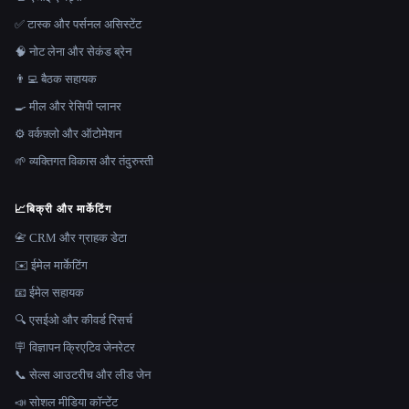
✅ टास्क और पर्सनल असिस्टेंट
🧠 नोट लेना और सेकंड ब्रेन
👨‍💻 बैठक सहायक
🍳 मील और रेसिपी प्लानर
⚙️ वर्कफ़्लो और ऑटोमेशन
🌱 व्यक्तिगत विकास और तंदुरुस्ती
📈
बिक्री और मार्केटिंग
📇 CRM और ग्राहक डेटा
✉️ ईमेल मार्केटिंग
📧 ईमेल सहायक
🔍 एसईओ और कीवर्ड रिसर्च
🪧 विज्ञापन क्रिएटिव जेनरेटर
📞 सेल्स आउटरीच और लीड जेन
📣 सोशल मीडिया कॉन्टेंट