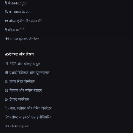
🎙️ पोडकास्ट टूल
📝🔉 भाषण के पाठ
☎️ वॉइस एजेंट और फ़ोन बॉट
🎙️ वॉइस क्लोनिंग
🔊 साउंड इफ़ेक्ट जेनरेटर
✍️
टेक्स्ट और लेखन
📄 PDF और डॉक्यूमेंट टूल
🕵️ एआई डिटेक्टर और ह्यूमनाइज़र
📝 कवर लेटर जेनरेटर
📖 किताब और नावेल राइटर
📝 टेक्स्ट जनरेशन
🏷️ नाम, स्लोगन और नेमिंग जेनरेटर
💡 प्रॉम्प्ट लाइब्रेरी एंड इंजीनियरिंग
✍️ लेखन सहायक