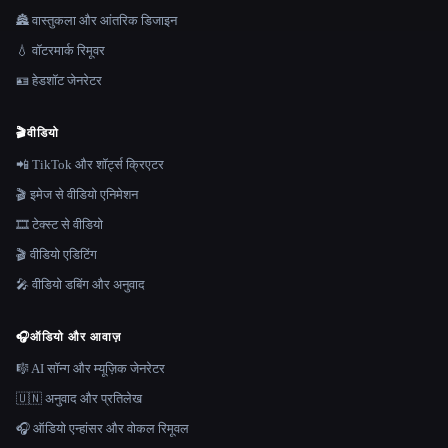
🏯 वास्तुकला और आंतरिक डिजाइन
💧 वॉटरमार्क रिमूवर
🪪 हेडशॉट जेनरेटर
🎬
वीडियो
📲 TikTok और शॉर्ट्स क्रिएटर
🎬 इमेज से वीडियो एनिमेशन
🎞️ टेक्स्ट से वीडियो
🎬 वीडियो एडिटिंग
🎤 वीडियो डबिंग और अनुवाद
🎧
ऑडियो और आवाज़
🎼 AI सॉन्ग और म्यूज़िक जेनरेटर
🇺🇳 अनुवाद और प्रतिलेख
🎧 ऑडियो एन्हांसर और वोकल रिमूवल