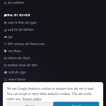
📊 डेटा एनालिसिस
🎓
शिक्षा और जीवनशैली
🎁 उपहार के विचार और सुझाव
🔮 एआई टैरो और डिविनेशन
🎮 जुआ
💘 डेटिंग प्रोफ़ाइल और पिकअप लाइन
🗣️ भाषा सीखना
🎲 मनोरंजन और नोवेल्टी
💞 सामाजिक नेटवर्क और डेटिंग
🎓 स्टडी और ट्यूटर
👩‍⚕️ स्वास्थ्य देखभाल
भाषा
We use Google Analytics cookies to measure how the site is used.
English
español
Français
Русский
简体中文
You can accept or reject these analytics cookies. The site works
Hindi
either way.
Privacy policy
.
© 2026 That AI Collection. सर्वाधिकार सुरक्षित।
·
सेवा की शर्तें
·
गोपनीयता नीति
·
·
Site information
Built with Metatron ★