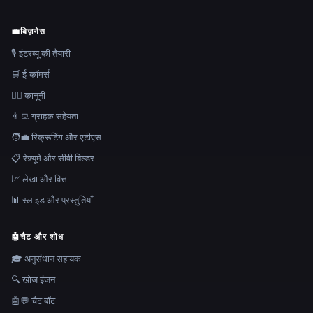
💼
बिज़नेस
🎙️ इंटरव्यू की तैयारी
🛒 ई-कॉमर्स
👩‍⚖️ कानूनी
👨‍💻 ग्राहक सहेयता
🧑‍💼 रिक्रूटिंग और एटीएस
📋 रेज़्यूमे और सीवी बिल्डर
📈 लेखा और वित्त
📊 स्लाइड और प्रस्तुतियाँ
🤖
चैट और शोध
🎓 अनुसंधान सहायक
🔍 खोज इंजन
🤖💬 चैट बॉट