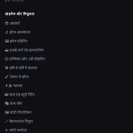
सभी श्रेणियाँ
🎨
इमेज और विज़ुअल
😎 अवतारों
🔬 इमेज अपस्केलर
🖼️ इमेज एडिटिंग
🌄 एआई आर्ट एंड इलस्ट्रेशन
🎲 एनिमेशन और 3डी मॉडलिंग
🔁 छवि से छवि में बदलाव
🖌️ टेक्स्ट से इमेज
👩‍🎤 पहनावा
📸 फ़ेस एंड ब्यूटी रेटिंग
🎭 फ़ेस स्वैप
🖼️ फ़ोटो रीस्टोरेशन
🪄 बैकग्राउंड रिमूवर
⚜️ लोगो जनरेटर