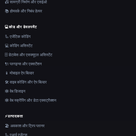
📠 सामग्री निर्माण और एसईओ
📚 होमवर्क और निबंध हेल्पर
💻
कोड और डेवलपमेंट
🦾 एजेंटिक कोडिंग
💻 कोडिंग असिस्टेंट
🗄️ डेटाबेस और एसक्यूएल असिस्टेंट
🔌 प्लगइन्स और एक्सटेंशन
📱 मोबाइल ऐप बिल्डर
🛠️ वाइब कोडिंग और ऐप बिल्डर
🕸 वेब डिजाइन
🕸️ वेब स्क्रैपिंग और डेटा एक्सट्रैक्शन
⚡
उत्पादकता
🏖 अवकाश और ट्रिप प्लानर
🦾 एआई एजेंट्स