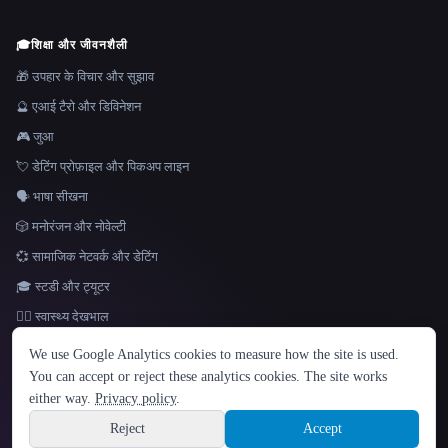
🎓
शिक्षा और जीवनशैली
🎁 उपहार के विचार और सुझाव
🔮 एआई टैरो और डिविनेशन
🎮 जुआ
💘 डेटिंग प्रोफ़ाइल और पिकअप लाइन
🗣️ भाषा सीखना
🎲 मनोरंजन और नोवेल्टी
💞 सामाजिक नेटवर्क और डेटिंग
🎓 स्टडी और ट्यूटर
👩‍⚕️ स्वास्थ्य देखभाल
भाषा
We use Google Analytics cookies to measure how the site is used.
English
español
Français
Русский
简体中文
You can accept or reject these analytics cookies. The site works
Hindi
either way.
Privacy policy
.
© 2026 That AI Collection. सर्वाधिकार सुरक्षित।
·
सेवा की शर्तें
·
गोपनीयता नीति
·
·
Site information
Built with Metatron ★
Reject
Accept
build de3d624c
Sign up