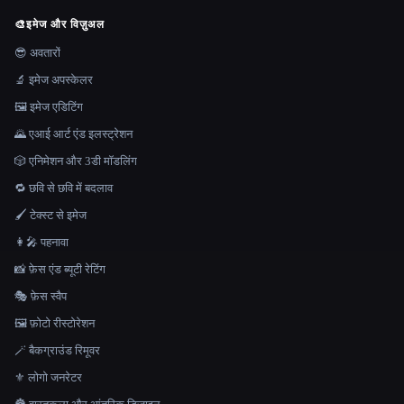
🎨
इमेज और विज़ुअल
😎 अवतारों
🔬 इमेज अपस्केलर
🖼️ इमेज एडिटिंग
🌄 एआई आर्ट एंड इलस्ट्रेशन
🎲 एनिमेशन और 3डी मॉडलिंग
🔁 छवि से छवि में बदलाव
🖌️ टेक्स्ट से इमेज
👩‍🎤 पहनावा
📸 फ़ेस एंड ब्यूटी रेटिंग
🎭 फ़ेस स्वैप
🖼️ फ़ोटो रीस्टोरेशन
🪄 बैकग्राउंड रिमूवर
⚜️ लोगो जनरेटर