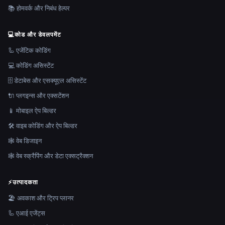
📚 होमवर्क और निबंध हेल्पर
💻
कोड और डेवलपमेंट
🦾 एजेंटिक कोडिंग
💻 कोडिंग असिस्टेंट
🗄️ डेटाबेस और एसक्यूएल असिस्टेंट
🔌 प्लगइन्स और एक्सटेंशन
📱 मोबाइल ऐप बिल्डर
🛠️ वाइब कोडिंग और ऐप बिल्डर
🕸 वेब डिजाइन
🕸️ वेब स्क्रैपिंग और डेटा एक्सट्रैक्शन
⚡
उत्पादकता
🏖 अवकाश और ट्रिप प्लानर
🦾 एआई एजेंट्स