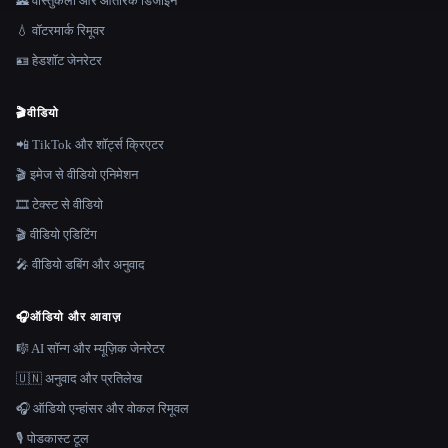
🏯 वास्तुकला और आंतरिक डिजाइन
💧 वॉटरमार्क रिमूवर
🪪 हेडशॉट जेनरेटर
🎬
वीडियो
📲 TikTok और शॉर्ट्स क्रिएटर
🎬 इमेज से वीडियो एनिमेशन
🎞️ टेक्स्ट से वीडियो
🎬 वीडियो एडिटिंग
🎤 वीडियो डबिंग और अनुवाद
🎧
ऑडियो और आवाज़
🎼 AI सॉन्ग और म्यूज़िक जेनरेटर
🇺🇳 अनुवाद और प्रतिलेख
🎧 ऑडियो एन्हांसर और वोकल रिमूवल
🎙️ पोडकास्ट टूल