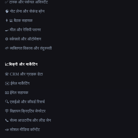
✅ टास्क और पर्सनल असिस्टेंट
🧠 नोट लेना और सेकंड ब्रेन
👨‍💻 बैठक सहायक
🍳 मील और रेसिपी प्लानर
⚙️ वर्कफ़्लो और ऑटोमेशन
🌱 व्यक्तिगत विकास और तंदुरुस्ती
📈
बिक्री और मार्केटिंग
📇 CRM और ग्राहक डेटा
✉️ ईमेल मार्केटिंग
📧 ईमेल सहायक
🔍 एसईओ और कीवर्ड रिसर्च
🪧 विज्ञापन क्रिएटिव जेनरेटर
📞 सेल्स आउटरीच और लीड जेन
📣 सोशल मीडिया कॉन्टेंट