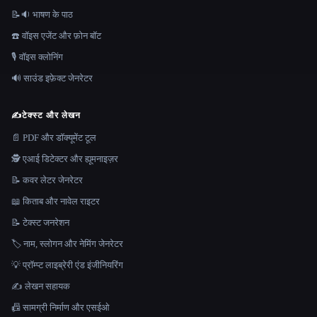
📝🔉 भाषण के पाठ
☎️ वॉइस एजेंट और फ़ोन बॉट
🎙️ वॉइस क्लोनिंग
🔊 साउंड इफ़ेक्ट जेनरेटर
✍️
टेक्स्ट और लेखन
📄 PDF और डॉक्यूमेंट टूल
🕵️ एआई डिटेक्टर और ह्यूमनाइज़र
📝 कवर लेटर जेनरेटर
📖 किताब और नावेल राइटर
📝 टेक्स्ट जनरेशन
🏷️ नाम, स्लोगन और नेमिंग जेनरेटर
💡 प्रॉम्प्ट लाइब्रेरी एंड इंजीनियरिंग
✍️ लेखन सहायक
📠 सामग्री निर्माण और एसईओ