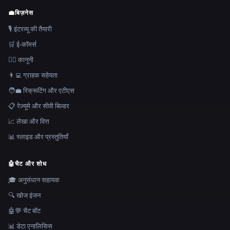
💼
बिज़नेस
🎙️ इंटरव्यू की तैयारी
🛒 ई-कॉमर्स
👩‍⚖️ कानूनी
👨‍💻 ग्राहक सहेयता
🧑‍💼 रिक्रूटिंग और एटीएस
📋 रेज़्यूमे और सीवी बिल्डर
📈 लेखा और वित्त
📊 स्लाइड और प्रस्तुतियाँ
🤖
चैट और शोध
🎓 अनुसंधान सहायक
🔍 खोज इंजन
🤖💬 चैट बॉट
📊 डेटा एनालिसिस