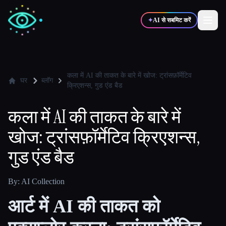
✦
AI से सबमिट करें
✍️
🎨
लेखक
डिज़ाइनर
कला में AI की ताकत के बारे में खोज: ट्रांसफ़ॉर्मेटिव
घर
ब्लॉग
क्रिएशन्स, गुड एंड बैड
💻
📈
डेवलपर्स
मार्केटर्स
कला में AI की ताकत के बारे में
खोज: ट्रांसफ़ॉर्मेटिव क्रिएशन्स,
🎓
🎬
विद्यार्थी
क्रिएटर्स
गुड एंड बैड
By: AI Collection
ब्लॉग
आर्ट में AI की ताकत को
टूल्स की तुलना करें