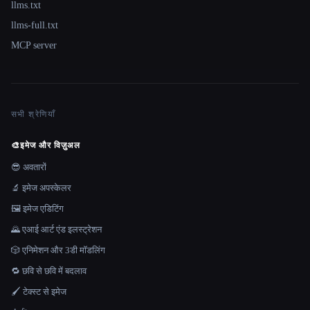
llms.txt
llms-full.txt
MCP server
सभी श्रेणियाँ
🎨
इमेज और विज़ुअल
😎 अवतारों
🔬 इमेज अपस्केलर
🖼️ इमेज एडिटिंग
🌄 एआई आर्ट एंड इलस्ट्रेशन
🎲 एनिमेशन और 3डी मॉडलिंग
🔁 छवि से छवि में बदलाव
🖌️ टेक्स्ट से इमेज