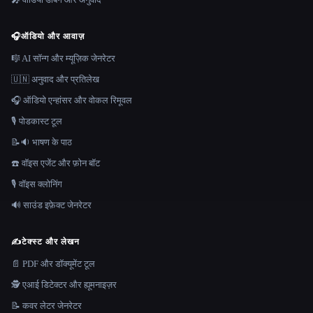
🎧
ऑडियो और आवाज़
🎼 AI सॉन्ग और म्यूज़िक जेनरेटर
🇺🇳 अनुवाद और प्रतिलेख
🎧 ऑडियो एन्हांसर और वोकल रिमूवल
🎙️ पोडकास्ट टूल
📝🔉 भाषण के पाठ
☎️ वॉइस एजेंट और फ़ोन बॉट
🎙️ वॉइस क्लोनिंग
🔊 साउंड इफ़ेक्ट जेनरेटर
✍️
टेक्स्ट और लेखन
📄 PDF और डॉक्यूमेंट टूल
🕵️ एआई डिटेक्टर और ह्यूमनाइज़र
📝 कवर लेटर जेनरेटर