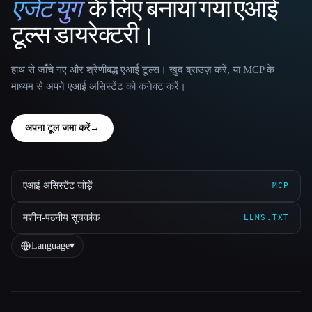
एजेंट युग
के लिए बनाया गया एआई
That AI Collection
टूल्स डायरेक्टरी।
हाथ से जाँचे गए और श्रेणीबद्ध एआई टूल्स। खुद ब्राउज़ करें, या MCP के
माध्यम से अपने एआई असिस्टेंट को कनेक्ट करें।
अपना टूल जमा करें
→
एआई असिस्टेंट जोड़ें
MCP
मशीन-पठनीय सूचकांक
LLMS.TXT
Language
▾