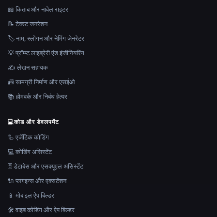
📖 किताब और नावेल राइटर
📝 टेक्स्ट जनरेशन
🏷️ नाम, स्लोगन और नेमिंग जेनरेटर
💡 प्रॉम्प्ट लाइब्रेरी एंड इंजीनियरिंग
✍️ लेखन सहायक
📠 सामग्री निर्माण और एसईओ
📚 होमवर्क और निबंध हेल्पर
💻
कोड और डेवलपमेंट
🦾 एजेंटिक कोडिंग
💻 कोडिंग असिस्टेंट
🗄️ डेटाबेस और एसक्यूएल असिस्टेंट
🔌 प्लगइन्स और एक्सटेंशन
📱 मोबाइल ऐप बिल्डर
🛠️ वाइब कोडिंग और ऐप बिल्डर