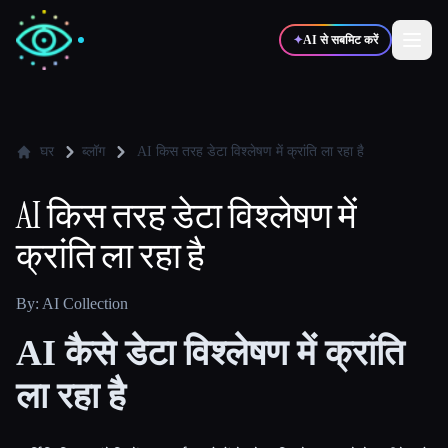
✦
AI से सबमिट करें
✍️
🎨
लेखक
डिज़ाइनर
घर
ब्लॉग
AI किस तरह डेटा विश्लेषण में क्रांति ला रहा है
AI किस तरह डेटा विश्लेषण में
💻
📈
डेवलपर्स
मार्केटर्स
क्रांति ला रहा है
🎓
🎬
विद्यार्थी
क्रिएटर्स
By: AI Collection
AI कैसे डेटा विश्लेषण में क्रांति
ला रहा है
ब्लॉग
टूल्स की तुलना करें