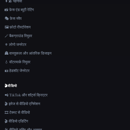
👩‍🎤 पहनावा
📸 फ़ेस एंड ब्यूटी रेटिंग
🎭 फ़ेस स्वैप
🖼️ फ़ोटो रीस्टोरेशन
🪄 बैकग्राउंड रिमूवर
⚜️ लोगो जनरेटर
🏯 वास्तुकला और आंतरिक डिजाइन
💧 वॉटरमार्क रिमूवर
🪪 हेडशॉट जेनरेटर
🎬
वीडियो
📲 TikTok और शॉर्ट्स क्रिएटर
🎬 इमेज से वीडियो एनिमेशन
🎞️ टेक्स्ट से वीडियो
🎬 वीडियो एडिटिंग
🎤 वीडियो डबिंग और अनुवाद