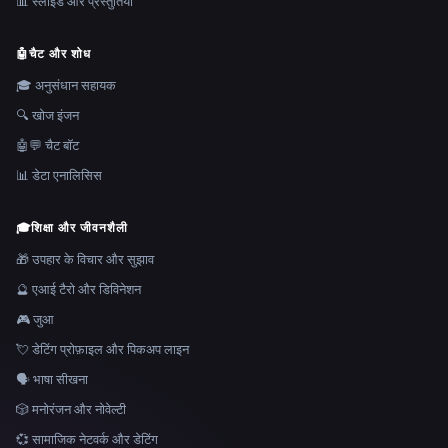
📊 स्लाइड और प्रस्तुतियाँ
🤖
चैट और शोध
🎓 अनुसंधान सहायक
🔍 खोज इंजन
🤖💬 चैट बॉट
📊 डेटा एनालिसिस
🎓
शिक्षा और जीवनशैली
🎁 उपहार के विचार और सुझाव
🔮 एआई टैरो और डिविनेशन
🎮 जुआ
💘 डेटिंग प्रोफ़ाइल और पिकअप लाइन
🗣️ भाषा सीखना
🎲 मनोरंजन और नोवेल्टी
💞 सामाजिक नेटवर्क और डेटिंग