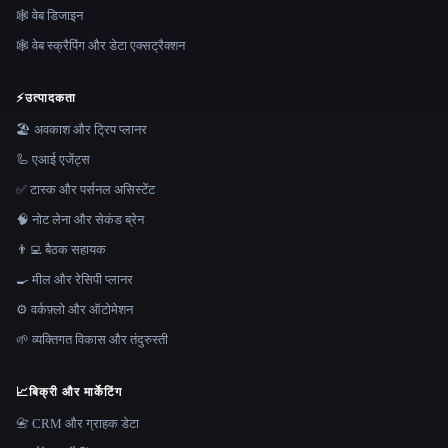
🕸 वेब डिजाइन
🕸️ वेब स्क्रैपिंग और डेटा एक्सट्रैक्शन
⚡
उत्पादकता
🏖 अवकाश और ट्रिप प्लानर
🦾 एआई एजेंट्स
✅ टास्क और पर्सनल असिस्टेंट
🧠 नोट लेना और सेकंड ब्रेन
👨‍💻 बैठक सहायक
🍳 मील और रेसिपी प्लानर
⚙️ वर्कफ़्लो और ऑटोमेशन
🌱 व्यक्तिगत विकास और तंदुरुस्ती
📈
बिक्री और मार्केटिंग
📇 CRM और ग्राहक डेटा