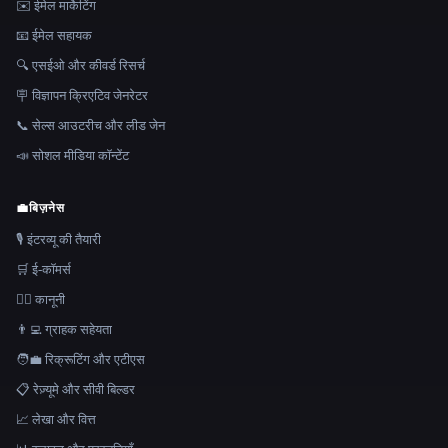
✉️ ईमेल मार्केटिंग
📧 ईमेल सहायक
🔍 एसईओ और कीवर्ड रिसर्च
🪧 विज्ञापन क्रिएटिव जेनरेटर
📞 सेल्स आउटरीच और लीड जेन
📣 सोशल मीडिया कॉन्टेंट
💼
बिज़नेस
🎙️ इंटरव्यू की तैयारी
🛒 ई-कॉमर्स
👩‍⚖️ कानूनी
👨‍💻 ग्राहक सहेयता
🧑‍💼 रिक्रूटिंग और एटीएस
📋 रेज़्यूमे और सीवी बिल्डर
📈 लेखा और वित्त