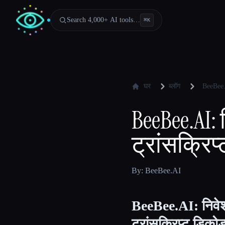
Search 4,000+ AI tools…
⌘
K
घर
ब्लॉग
BeeBee.A
BeeBee.AI: 
ट्रांसक्रि
By: BeeBee.AI
BeeBee.AI: निवेशक
ट्रांसक्रिप्ट डिको