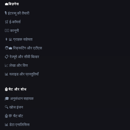
💼
बिज़नेस
🎙️ इंटरव्यू की तैयारी
🛒 ई-कॉमर्स
👩‍⚖️ कानूनी
👨‍💻 ग्राहक सहेयता
🧑‍💼 रिक्रूटिंग और एटीएस
📋 रेज़्यूमे और सीवी बिल्डर
📈 लेखा और वित्त
📊 स्लाइड और प्रस्तुतियाँ
🤖
चैट और शोध
🎓 अनुसंधान सहायक
🔍 खोज इंजन
🤖💬 चैट बॉट
📊 डेटा एनालिसिस