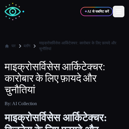
✦
AI से सबमिट करें
✍️
🎨
लेखक
डिज़ाइनर
माइक्रोसर्विसेस आर्किटेक्चर: कारोबार के लिए फ़ायदे और
घर
ब्लॉग
चुनौतियां
💻
📈
डेवलपर्स
मार्केटर्स
माइक्रोसर्विसेस आर्किटेक्चर:
कारोबार के लिए फ़ायदे और
🎓
🎬
विद्यार्थी
क्रिएटर्स
चुनौतियां
By: AI Collection
ब्लॉग
माइक्रोसर्विसेस आर्किटेक्चर:
टूल्स की तुलना करें