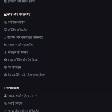
📚 होमवर्क और निबंध हेल्पर
💻
कोड और डेवलपमेंट
🦾 एजेंटिक कोडिंग
💻 कोडिंग असिस्टेंट
🗄️ डेटाबेस और एसक्यूएल असिस्टेंट
🔌 प्लगइन्स और एक्सटेंशन
📱 मोबाइल ऐप बिल्डर
🛠️ वाइब कोडिंग और ऐप बिल्डर
🕸 वेब डिजाइन
🕸️ वेब स्क्रैपिंग और डेटा एक्सट्रैक्शन
⚡
उत्पादकता
🏖 अवकाश और ट्रिप प्लानर
🦾 एआई एजेंट्स
✅ टास्क और पर्सनल असिस्टेंट