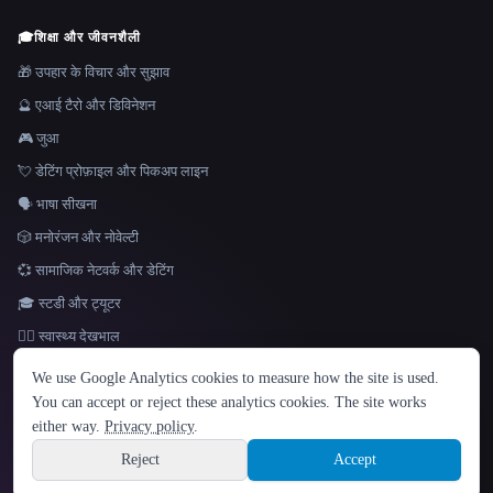
🎓
शिक्षा और जीवनशैली
🎁 उपहार के विचार और सुझाव
🔮 एआई टैरो और डिविनेशन
🎮 जुआ
💘 डेटिंग प्रोफ़ाइल और पिकअप लाइन
🗣️ भाषा सीखना
🎲 मनोरंजन और नोवेल्टी
💞 सामाजिक नेटवर्क और डेटिंग
🎓 स्टडी और ट्यूटर
👩‍⚕️ स्वास्थ्य देखभाल
भाषा
We use Google Analytics cookies to measure how the site is used.
English
español
Français
Русский
简体中文
You can accept or reject these analytics cookies. The site works
Hindi
either way.
Privacy policy
.
© 2026 That AI Collection. सर्वाधिकार सुरक्षित।
·
सेवा की शर्तें
·
गोपनीयता नीति
·
·
Site information
Built with Metatron ★
Reject
Accept
build de3d624c
Sign up