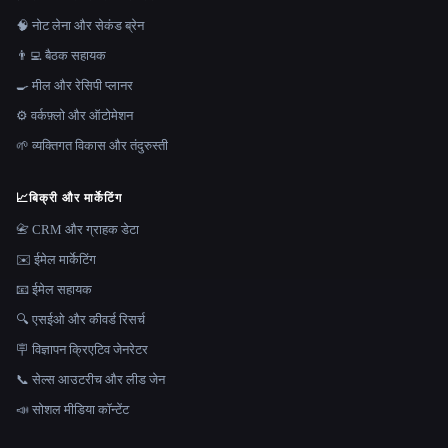
🧠 नोट लेना और सेकंड ब्रेन
👨‍💻 बैठक सहायक
🍳 मील और रेसिपी प्लानर
⚙️ वर्कफ़्लो और ऑटोमेशन
🌱 व्यक्तिगत विकास और तंदुरुस्ती
📈
बिक्री और मार्केटिंग
📇 CRM और ग्राहक डेटा
✉️ ईमेल मार्केटिंग
📧 ईमेल सहायक
🔍 एसईओ और कीवर्ड रिसर्च
🪧 विज्ञापन क्रिएटिव जेनरेटर
📞 सेल्स आउटरीच और लीड जेन
📣 सोशल मीडिया कॉन्टेंट