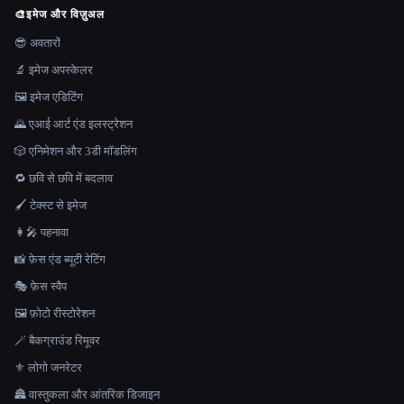
🎨
इमेज और विज़ुअल
😎 अवतारों
🔬 इमेज अपस्केलर
🖼️ इमेज एडिटिंग
🌄 एआई आर्ट एंड इलस्ट्रेशन
🎲 एनिमेशन और 3डी मॉडलिंग
🔁 छवि से छवि में बदलाव
🖌️ टेक्स्ट से इमेज
👩‍🎤 पहनावा
📸 फ़ेस एंड ब्यूटी रेटिंग
🎭 फ़ेस स्वैप
🖼️ फ़ोटो रीस्टोरेशन
🪄 बैकग्राउंड रिमूवर
⚜️ लोगो जनरेटर
🏯 वास्तुकला और आंतरिक डिजाइन