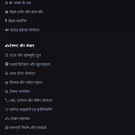
📝🔉 भाषण के पाठ
☎️ वॉइस एजेंट और फ़ोन बॉट
🎙️ वॉइस क्लोनिंग
🔊 साउंड इफ़ेक्ट जेनरेटर
✍️
टेक्स्ट और लेखन
📄 PDF और डॉक्यूमेंट टूल
🕵️ एआई डिटेक्टर और ह्यूमनाइज़र
📝 कवर लेटर जेनरेटर
📖 किताब और नावेल राइटर
📝 टेक्स्ट जनरेशन
🏷️ नाम, स्लोगन और नेमिंग जेनरेटर
💡 प्रॉम्प्ट लाइब्रेरी एंड इंजीनियरिंग
✍️ लेखन सहायक
📠 सामग्री निर्माण और एसईओ