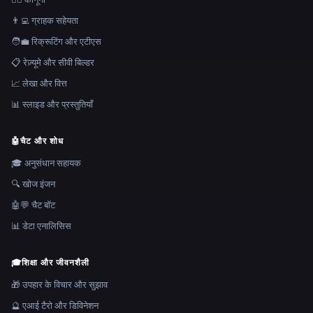
👨‍💻 ग्राहक सहेयता
🧑‍💼 रिक्रूटिंग और एटीएस
📋 रेज़्यूमे और सीवी बिल्डर
📈 लेखा और वित्त
📊 स्लाइड और प्रस्तुतियाँ
🤖
चैट और शोध
🎓 अनुसंधान सहायक
🔍 खोज इंजन
🤖💬 चैट बॉट
📊 डेटा एनालिसिस
🎓
शिक्षा और जीवनशैली
🎁 उपहार के विचार और सुझाव
🔮 एआई टैरो और डिविनेशन