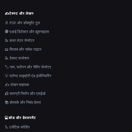
✍️
टेक्स्ट और लेखन
📄 PDF और डॉक्यूमेंट टूल
🕵️ एआई डिटेक्टर और ह्यूमनाइज़र
📝 कवर लेटर जेनरेटर
📖 किताब और नावेल राइटर
📝 टेक्स्ट जनरेशन
🏷️ नाम, स्लोगन और नेमिंग जेनरेटर
💡 प्रॉम्प्ट लाइब्रेरी एंड इंजीनियरिंग
✍️ लेखन सहायक
📠 सामग्री निर्माण और एसईओ
📚 होमवर्क और निबंध हेल्पर
💻
कोड और डेवलपमेंट
🦾 एजेंटिक कोडिंग