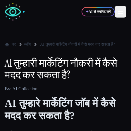
✦
AI से सबमिट करें
✍️
🎨
लेखक
डिज़ाइनर
घर
ब्लॉग
AI तुम्हारी मार्केटिंग नौकरी में कैसे मदद कर सकता है?
AI तुम्हारी मार्केटिंग नौकरी में कैसे
💻
📈
डेवलपर्स
मार्केटर्स
मदद कर सकता है?
🎓
🎬
विद्यार्थी
क्रिएटर्स
By: AI Collection
AI तुम्हारे मार्केटिंग जॉब में कैसे
मदद कर सकता है?
ब्लॉग
टूल्स की तुलना करें