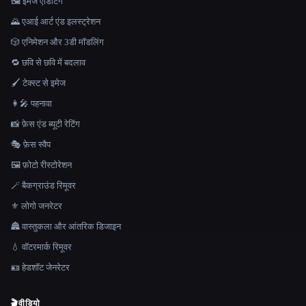
🖼️ इमेज एडिटिंग
🌄 एआई आर्ट एंड इलस्ट्रेशन
🎲 एनिमेशन और 3डी मॉडलिंग
🔁 छवि से छवि में बदलाव
🖌️ टेक्स्ट से इमेज
👩‍🎤 पहनावा
📸 फ़ेस एंड ब्यूटी रेटिंग
🎭 फ़ेस स्वैप
🖼️ फ़ोटो रीस्टोरेशन
🪄 बैकग्राउंड रिमूवर
⚜️ लोगो जनरेटर
🏯 वास्तुकला और आंतरिक डिजाइन
💧 वॉटरमार्क रिमूवर
🪪 हेडशॉट जेनरेटर
🎬
वीडियो