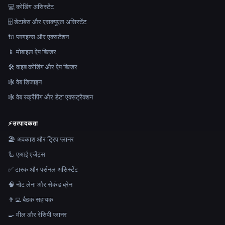
💻 कोडिंग असिस्टेंट
🗄️ डेटाबेस और एसक्यूएल असिस्टेंट
🔌 प्लगइन्स और एक्सटेंशन
📱 मोबाइल ऐप बिल्डर
🛠️ वाइब कोडिंग और ऐप बिल्डर
🕸 वेब डिजाइन
🕸️ वेब स्क्रैपिंग और डेटा एक्सट्रैक्शन
⚡
उत्पादकता
🏖 अवकाश और ट्रिप प्लानर
🦾 एआई एजेंट्स
✅ टास्क और पर्सनल असिस्टेंट
🧠 नोट लेना और सेकंड ब्रेन
👨‍💻 बैठक सहायक
🍳 मील और रेसिपी प्लानर