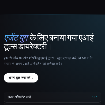
एजेंट युग
के लिए बनाया गया एआई
That AI Collection
टूल्स डायरेक्टरी।
हाथ से जाँचे गए और श्रेणीबद्ध एआई टूल्स। खुद ब्राउज़ करें, या MCP के
माध्यम से अपने एआई असिस्टेंट को कनेक्ट करें।
अपना टूल जमा करें
→
एआई असिस्टेंट जोड़ें
MCP