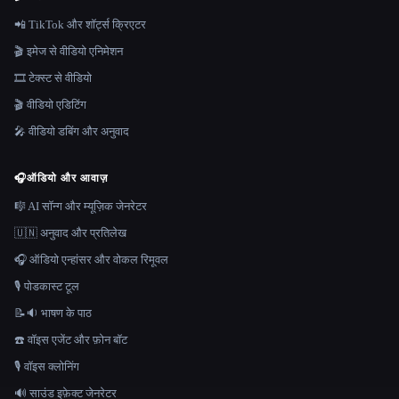
📲 TikTok और शॉर्ट्स क्रिएटर
🎬 इमेज से वीडियो एनिमेशन
🎞️ टेक्स्ट से वीडियो
🎬 वीडियो एडिटिंग
🎤 वीडियो डबिंग और अनुवाद
🎧
ऑडियो और आवाज़
🎼 AI सॉन्ग और म्यूज़िक जेनरेटर
🇺🇳 अनुवाद और प्रतिलेख
🎧 ऑडियो एन्हांसर और वोकल रिमूवल
🎙️ पोडकास्ट टूल
📝🔉 भाषण के पाठ
☎️ वॉइस एजेंट और फ़ोन बॉट
🎙️ वॉइस क्लोनिंग
🔊 साउंड इफ़ेक्ट जेनरेटर