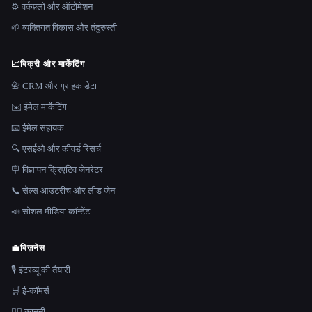
⚙️ वर्कफ़्लो और ऑटोमेशन
🌱 व्यक्तिगत विकास और तंदुरुस्ती
📈
बिक्री और मार्केटिंग
📇 CRM और ग्राहक डेटा
✉️ ईमेल मार्केटिंग
📧 ईमेल सहायक
🔍 एसईओ और कीवर्ड रिसर्च
🪧 विज्ञापन क्रिएटिव जेनरेटर
📞 सेल्स आउटरीच और लीड जेन
📣 सोशल मीडिया कॉन्टेंट
💼
बिज़नेस
🎙️ इंटरव्यू की तैयारी
🛒 ई-कॉमर्स
👩‍⚖️ कानूनी