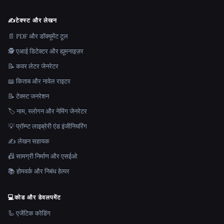
✍️
टेक्स्ट और लेखन
📄 PDF और डॉक्यूमेंट टूल
🕵️ एआई डिटेक्टर और ह्यूमनाइज़र
📝 कवर लेटर जेनरेटर
📖 किताब और नावेल राइटर
📝 टेक्स्ट जनरेशन
🏷️ नाम, स्लोगन और नेमिंग जेनरेटर
💡 प्रॉम्प्ट लाइब्रेरी एंड इंजीनियरिंग
✍️ लेखन सहायक
📠 सामग्री निर्माण और एसईओ
📚 होमवर्क और निबंध हेल्पर
💻
कोड और डेवलपमेंट
🦾 एजेंटिक कोडिंग