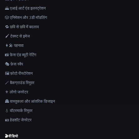
🌄 एआई आर्ट एंड इलस्ट्रेशन
🎲 एनिमेशन और 3डी मॉडलिंग
🔁 छवि से छवि में बदलाव
🖌️ टेक्स्ट से इमेज
👩‍🎤 पहनावा
📸 फ़ेस एंड ब्यूटी रेटिंग
🎭 फ़ेस स्वैप
🖼️ फ़ोटो रीस्टोरेशन
🪄 बैकग्राउंड रिमूवर
⚜️ लोगो जनरेटर
🏯 वास्तुकला और आंतरिक डिजाइन
💧 वॉटरमार्क रिमूवर
🪪 हेडशॉट जेनरेटर
🎬
वीडियो