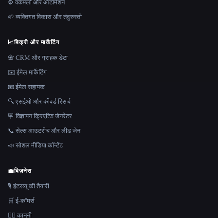
⚙️ वर्कफ़्लो और ऑटोमेशन
🌱 व्यक्तिगत विकास और तंदुरुस्ती
📈
बिक्री और मार्केटिंग
📇 CRM और ग्राहक डेटा
✉️ ईमेल मार्केटिंग
📧 ईमेल सहायक
🔍 एसईओ और कीवर्ड रिसर्च
🪧 विज्ञापन क्रिएटिव जेनरेटर
📞 सेल्स आउटरीच और लीड जेन
📣 सोशल मीडिया कॉन्टेंट
💼
बिज़नेस
🎙️ इंटरव्यू की तैयारी
🛒 ई-कॉमर्स
👩‍⚖️ कानूनी