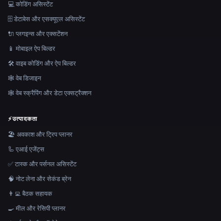
💻 कोडिंग असिस्टेंट
🗄️ डेटाबेस और एसक्यूएल असिस्टेंट
🔌 प्लगइन्स और एक्सटेंशन
📱 मोबाइल ऐप बिल्डर
🛠️ वाइब कोडिंग और ऐप बिल्डर
🕸 वेब डिजाइन
🕸️ वेब स्क्रैपिंग और डेटा एक्सट्रैक्शन
⚡
उत्पादकता
🏖 अवकाश और ट्रिप प्लानर
🦾 एआई एजेंट्स
✅ टास्क और पर्सनल असिस्टेंट
🧠 नोट लेना और सेकंड ब्रेन
👨‍💻 बैठक सहायक
🍳 मील और रेसिपी प्लानर