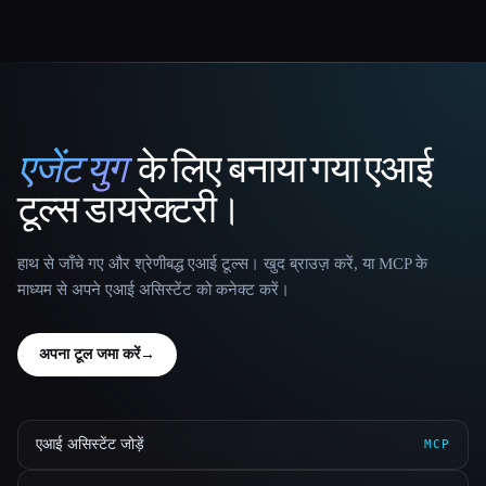
एजेंट युग
के लिए बनाया गया एआई
That AI Collection
टूल्स डायरेक्टरी।
हाथ से जाँचे गए और श्रेणीबद्ध एआई टूल्स। खुद ब्राउज़ करें, या MCP के
माध्यम से अपने एआई असिस्टेंट को कनेक्ट करें।
अपना टूल जमा करें
→
एआई असिस्टेंट जोड़ें
MCP