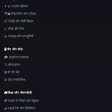
👨‍💻 ग्राहक सहेयता
🧑‍💼 रिक्रूटिंग और एटीएस
📋 रेज़्यूमे और सीवी बिल्डर
📈 लेखा और वित्त
📊 स्लाइड और प्रस्तुतियाँ
🤖
चैट और शोध
🎓 अनुसंधान सहायक
🔍 खोज इंजन
🤖💬 चैट बॉट
📊 डेटा एनालिसिस
🎓
शिक्षा और जीवनशैली
🎁 उपहार के विचार और सुझाव
🔮 एआई टैरो और डिविनेशन