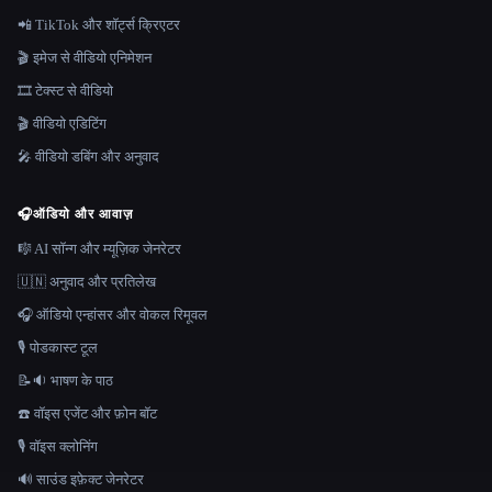
📲 TikTok और शॉर्ट्स क्रिएटर
🎬 इमेज से वीडियो एनिमेशन
🎞️ टेक्स्ट से वीडियो
🎬 वीडियो एडिटिंग
🎤 वीडियो डबिंग और अनुवाद
🎧
ऑडियो और आवाज़
🎼 AI सॉन्ग और म्यूज़िक जेनरेटर
🇺🇳 अनुवाद और प्रतिलेख
🎧 ऑडियो एन्हांसर और वोकल रिमूवल
🎙️ पोडकास्ट टूल
📝🔉 भाषण के पाठ
☎️ वॉइस एजेंट और फ़ोन बॉट
🎙️ वॉइस क्लोनिंग
🔊 साउंड इफ़ेक्ट जेनरेटर