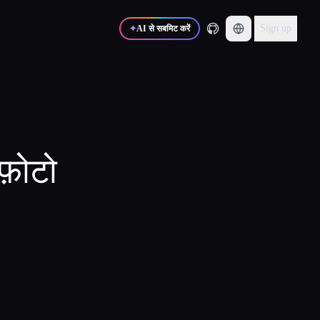
Sign up
✦
AI से सबमिट करें
 फ़ोटो