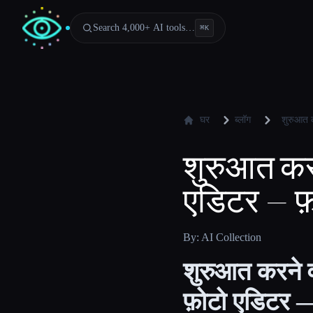
Search 4,000+ AI tools…
⌘
K
घर
ब्लॉग
शुरुआत 
शुरुआत करन
एडिटर — 
By: AI Collection
शुरुआत करने व
फ़ोटो एडिटर 