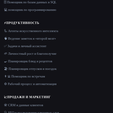
🗄️ Помощник по базам данных и SQL
💻 помощник по программированию
⚡
ПРОДУКТИВНОСТЬ
🦾 Агенты искусственного интеллекта
🧠 Ведение заметок и «второй мозг»
✅ Задачи и личный ассистент
🌱 Личностный рост и благополучие
🍳 Планировщик блюд и рецептов
🏖 Планировщик отпусков и поездок
👨‍💻 Помощник по встречам
⚙️ Рабочий процесс и автоматизация
📈
ПРОДАЖИ И МАРКЕТИНГ
📇 CRM и данные клиентов
🔍 SEO и исследование ключевых слов