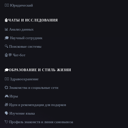
👩‍⚖️ Юридический
🤖
ЧАТЫ И ИССЛЕДОВАНИЯ
📊 Анализ данных
🎓 Научный сотрудник
🔍 Поисковые системы
🤖💬 Чат-бот
🎓
ОБРАЗОВАНИЕ И СТИЛЬ ЖИЗНИ
👩‍⚕️ Здравоохранение
💞 Знакомства и социальные сети
🎮 Игры
🎁 Идеи и рекомендации для подарков
🗣️ Изучение языка
💘 Профиль знакомств и линия самовывоза