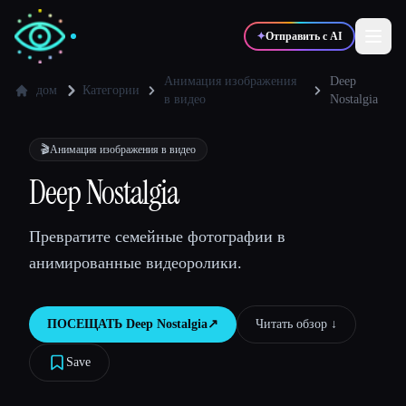
✦
Отправить с AI
Анимация изображения
Deep
дом
Категории
в видео
Nostalgia
✍️
🎨
Писатели
Дизайнеры
🎬
Анимация изображения в видео
Deep Nostalgia
💻
📈
Разработчики
Маркетологи
Превратите семейные фотографии в
🎓
🎬
Студенты
Креаторы
анимированные видеоролики.
ПОСЕЩАТЬ
Deep Nostalgia
↗︎
Читать обзор ↓︎
Блог
Save
Сравнить инструменты