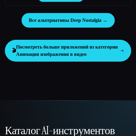
Все альтернативы Deep Nostalgia →
Посмотреть больше приложений из категории
🎬
Анимация изображения в видео
Каталог AI-инструментов
That AI Collection