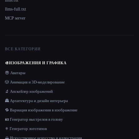
llms.txt
llms-full.txt
MCP server
ВСЕ КАТЕГОРИИ
🎨
ИЗОБРАЖЕНИЯ И ГРАФИКА
😎 Аватары
🎲 Анимация и 3D-моделирование
🔬 Апскейлер изображений
🏯 Архитектура и дизайн интерьера
🔁 Вариация изображения в изображение
🪪 Генератор выстрелов в голову
⚜️ Генератор логотипов
🌄 Искусственное искусство и иллюстрация