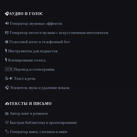
🎧
АУДИО И ГОЛОС
🔊 Генератор звуковых эффектов
🎼 Генератор песен и музыки с искусственным интеллектом
☎️ Голосовой агент и телефонный бот
🎙️ Инструменты для подкастов
🎙️ Клонирование голоса
🇺🇳 Перевод и стенограмма
📝🔉 Текст в речь
🎧 Усилитель звука и удаление вокала
✍️
ТЕКСТЫ И ПИСЬМО
📖 Автор книг и романов
💡 Быстрая библиотека и проектирование
🏷️ Генератор имен, слоганов и имён