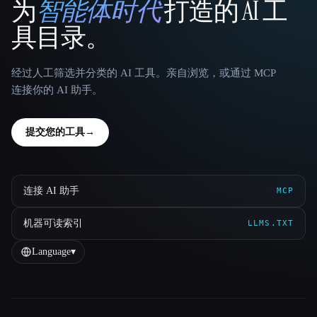
为
智能体时代
打造的 AI 工
That AI Collection
具目录。
经过人工筛选并分类的 AI 工具。亲自浏览，或通过 MCP
连接你的 AI 助手。
提交您的工具
→
连接 AI 助手
MCP
机器可读索引
LLMS.TXT
Language
▾