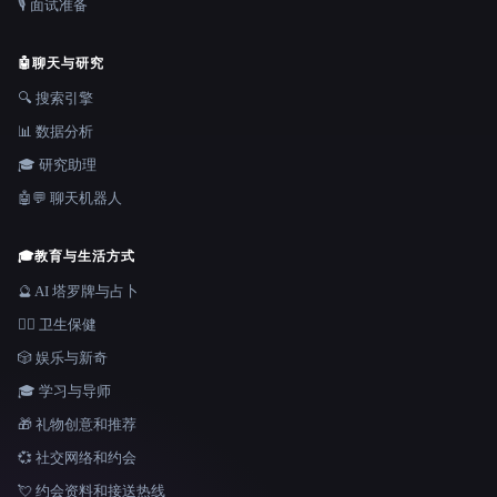
🎙️ 面试准备
🤖
聊天与研究
🔍 搜索引擎
📊 数据分析
🎓 研究助理
🤖💬 聊天机器人
🎓
教育与生活方式
🔮 AI 塔罗牌与占卜
👩‍⚕️ 卫生保健
🎲 娱乐与新奇
🎓 学习与导师
🎁 礼物创意和推荐
💞 社交网络和约会
💘 约会资料和接送热线