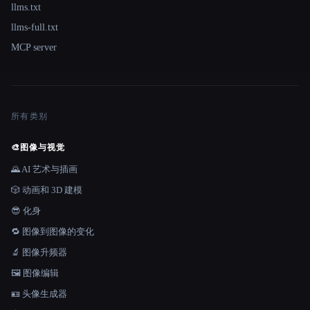
llms.txt
llms-full.txt
MCP server
所有类别
🎨
图像与视觉
🌄 AI 艺术与插画
🎲 动画和 3D 建模
😎 化身
🔁 图像到图像的变化
🔬 图像升频器
🖼️ 图像编辑
🪪 头像生成器