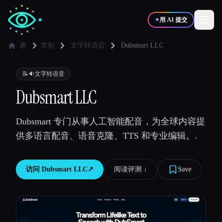
✦
用 AI 提交
家
类别
文字转语音
Dubsmart LLC
✍️
🎨
写作者
设计师
📝🔉
文字转语音
Dubsmart LLC
💻
📈
开发者
营销
Dubsmart 专门从事人工智能配音，为全球内容提
供多语言配音、语音克隆、TTS 和专业编辑。.
🎓
🎬
学生
创作者
访问
Dubsmart LLC
↗︎
阅读评测 ↓︎
Save
博客
比较工具