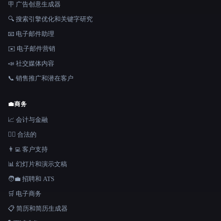
🪧 广告创意生成器
🔍 搜索引擎优化和关键字研究
📧 电子邮件助理
✉️ 电子邮件营销
📣 社交媒体内容
📞 销售推广和潜在客户
💼
商务
📈 会计与金融
👩‍⚖️ 合法的
👨‍💻 客户支持
📊 幻灯片和演示文稿
🧑‍💼 招聘和 ATS
🛒 电子商务
📋 简历和简历生成器