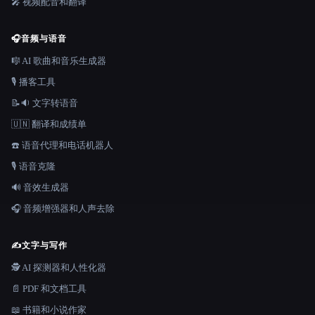
🎤 视频配音和翻译
🎧
音频与语音
🎼 AI 歌曲和音乐生成器
🎙️ 播客工具
📝🔉 文字转语音
🇺🇳 翻译和成绩单
☎️ 语音代理和电话机器人
🎙️ 语音克隆
🔊 音效生成器
🎧 音频增强器和人声去除
✍️
文字与写作
🕵️ AI 探测器和人性化器
📄 PDF 和文档工具
📖 书籍和小说作家