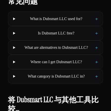
常见问题
+
What is Dubsmart LLC used for?
+
Is Dubsmart LLC free?
+
What are alternatives to Dubsmart LLC?
+
Where can I get Dubsmart LLC?
+
What category is Dubsmart LLC in?
将 Dubsmart LLC 与其他工具比
较…