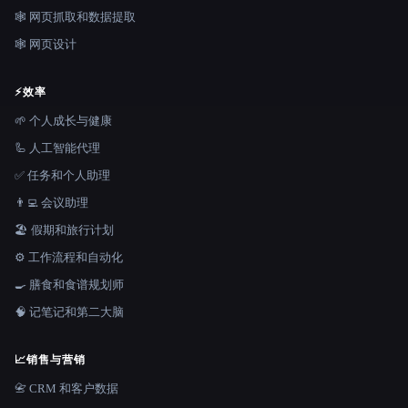
🕸️ 网页抓取和数据提取
🕸 网页设计
⚡
效率
🌱 个人成长与健康
🦾 人工智能代理
✅ 任务和个人助理
👨‍💻 会议助理
🏖 假期和旅行计划
⚙️ 工作流程和自动化
🍳 膳食和食谱规划师
🧠 记笔记和第二大脑
📈
销售与营销
📇 CRM 和客户数据