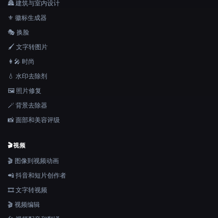
🏯 建筑与室内设计
⚜️ 徽标生成器
🎭 换脸
🖌️ 文字转图片
👩‍🎤 时尚
💧 水印去除剂
🖼️ 照片修复
🪄 背景去除器
📸 面部和美容评级
🎬
视频
🎬 图像到视频动画
📲 抖音和短片创作者
🎞️ 文字转视频
🎬 视频编辑