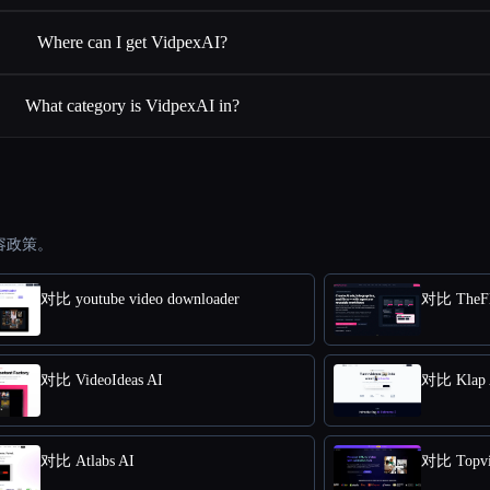
Where can I get VidpexAI?
What category is VidpexAI in?
容政策。
对比 youtube video downloader
对比 TheFl
对比 VideoIdeas AI
对比 Klap 
对比 Atlabs AI
对比 Topvie