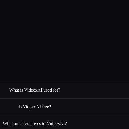
What is VidpexAI used for?
Is VidpexAI free?
What are alternatives to VidpexAI?