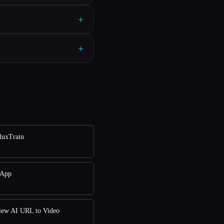
+
+
uxTrain
App
w AI URL to Video