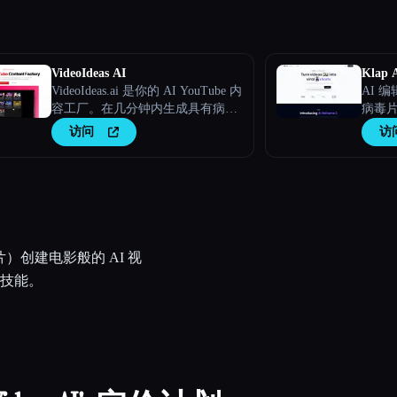
VideoIdeas AI
Klap 
VideoIdeas.ai 是你的 AI YouTube 内
AI 
容工厂。在几分钟内生成具有病毒
病毒
价值的脚本、新鲜的视频创意和引
访问
访
人入胜的内容。
片）创建电影般的 AI 视
技能。