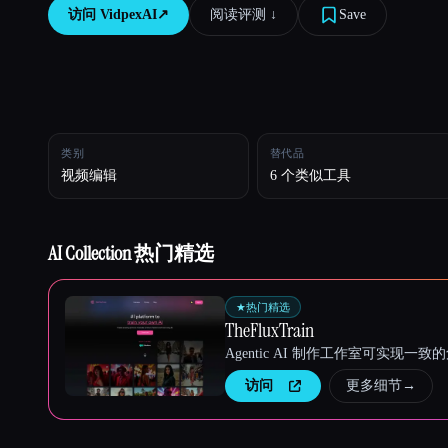
访问
VidpexAI
↗︎
阅读评测 ↓︎
Save
Esc
类别
替代品
视频编辑
6 个类似工具
AI Collection 热门精选
★
热门精选
TheFluxTrain
Agentic AI 制作工作室可实现
访问
更多细节
→