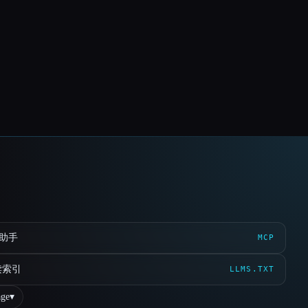
 助手
MCP
读索引
LLMS.TXT
ge
▾