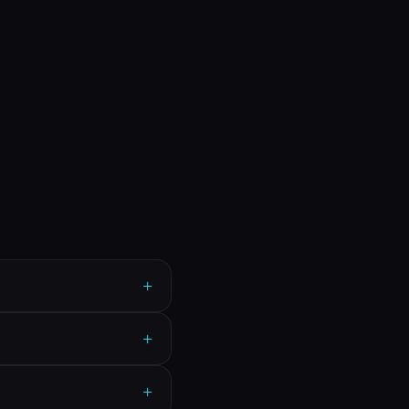
+
+
+