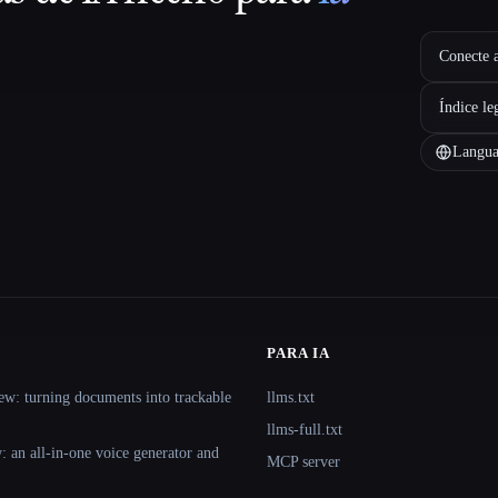
Conecte a
Índice le
Langua
PARA IA
ew: turning documents into trackable
llms.txt
llms-full.txt
 an all-in-one voice generator and
MCP server