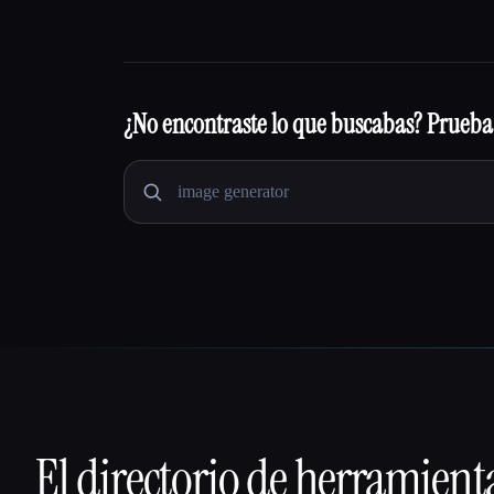
¿No encontraste lo que buscabas? Prueba
El directorio de herramient
That AI Collection