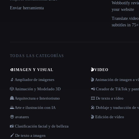
Webbotify revi
Enviar herramienta
your website
Translate.video
subtitles in 75
TODAS LAS CATEGORÍAS
🎨
IMAGEN Y VISUAL
🎬
VIDEO
🔬 Ampliador de imágenes
🎬 Animación de imagen a v
🎲 Animación y Modelado 3D
📲 Creador de TikTok y pant
🏯 Arquitectura e Interiorismo
🎞️ De texto a vídeo
🌄 Arte e ilustración con IA
🎤 Doblaje y traducción de 
😎 avatares
🎬 Edición de vídeo
📸 Clasificación facial y de belleza
🖌️ De texto a imagen