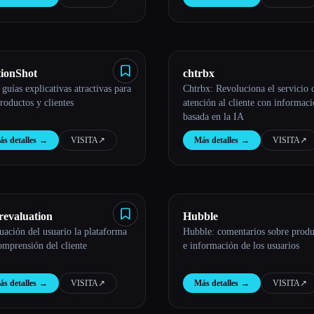
ionShot
chtrbx
 guías explicativas atractivas para
Chtrbx: Revoluciona el servicio 
productos y clientes
atención al cliente con informac
basada en la IA
s detalles
→
VISITA
↗︎
Más detalles
→
VISITA
↗︎
revaluation
Hubble
uación del usuario la plataforma
Hubble: comentarios sobre produ
omprensión del cliente
e información de los usuarios
s detalles
→
VISITA
↗︎
Más detalles
→
VISITA
↗︎