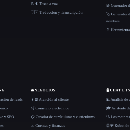
📝🔉 Texto a voz
📝 Generador d
🇺🇳 Traducción y Transcripción
🏷️ Generador 
nombres
📄 Herramient
NG
💼
NEGOCIOS
🤖
CHAT E I
ración de leads
👨‍💻 Atención al cliente
📊 Análisis de 
rónico
🛒 Comercio electrónico
🎓 Asistente d
ave y SEO
📋 Creador de currículums y currículums
🔍 Los motore
les
📈 Cuentas y finanzas
🤖💬 Robot de