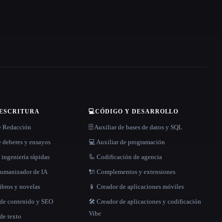
 ESCRITURA
💻
CÓDIGO Y DESARROLLO
e Redacción
🗄️ Auxiliar de bases de datos y SQL
 deberes y ensayos
💻 Auxiliar de programación
 ingeniería rápidas
🦾 Codificación de agencia
 humanizador de IA
🔌 Complementos y extensiones
libros y novelas
📱 Creador de aplicaciones móviles
 de contenido y SEO
🛠️ Creador de aplicaciones y codificación
Vibe
de texto