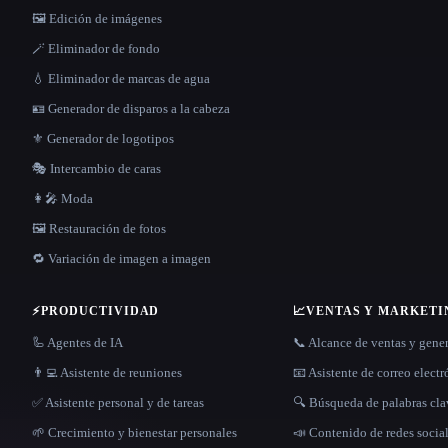
🖼️ Edición de imágenes
🪄 Eliminador de fondo
💧 Eliminador de marcas de agua
🪪 Generador de disparos a la cabeza
⚜️ Generador de logotipos
🎭 Intercambio de caras
👩‍🎤 Moda
🖼️ Restauración de fotos
🔁 Variación de imagen a imagen
⚡
PRODUCTIVIDAD
📈
VENTAS Y MARKETI
🦾 Agentes de IA
📞 Alcance de ventas y gene
👨‍💻 Asistente de reuniones
📧 Asistente de correo elect
✅ Asistente personal y de tareas
🔍 Búsqueda de palabras cl
🌱 Crecimiento y bienestar personales
📣 Contenido de redes socia