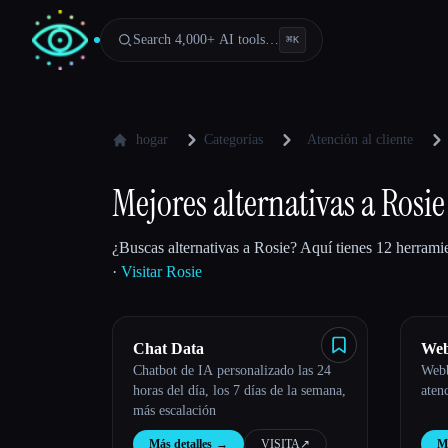
Search 4,000+ AI tools…
⌘
K
hogar
Categorías
Atención al cliente
Mejores alternativas a Rosie
¿Buscas alternativas a Rosie? Aquí tienes 12 herramie
·
Visitar Rosie
Chat Data
Web
Chatbot de IA personalizado las 24
Webb
Esc
horas del día, los 7 días de la semana,
atenc
más escalación
Más detalles
→
VISITA
↗︎
Má