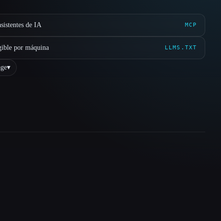
sistentes de IA
MCP
gible por máquina
LLMS.TXT
ge
▾