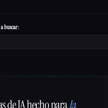
 a buscar:
as de IA hecho para
la