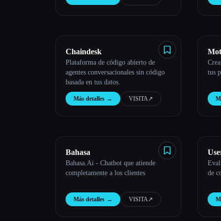
Chaindesk
Mot
Plataforma de código abierto de
Crea
agentes conversacionales sin código
tus 
basada en tus datos.
Más detalles
→
VISITA
↗︎
Má
Bahasa
Use
Bahasa.Ai - Chatbot que atiende
Eval
completamente a los clientes
de c
Más detalles
→
VISITA
↗︎
Má