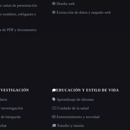
🕸 Diseño web
e cartas de presentación
🕸️ Extracción de datos y raspado web
de nombres, eslóganes y
as de PDF y documentos
NVESTIGACIÓN
🎓
EDUCACIÓN Y ESTILO DE VIDA
datos
🗣️ Aprendizaje de idiomas
e investigación
👩‍⚕️ Cuidado de la salud
s de búsqueda
🎲 Entretenimiento y novedad
 chat
🎓 Estudio y tutoría