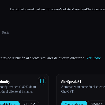
Escritores
Diseñadores
Desarrolladores
Marketers
Creadores
Blog
Compara
Rosie
ntas de Atención al cliente similares de nuestro directorio.
Ver Rosie
botify
SiteSpeakAI
otify: reduce el 80% de tu
Automatiza tu atención al client
ión al cliente al instante.
ChatGPT.
s detalles
→
VISITA
↗︎
Más detalles
→
VISITA
↗︎