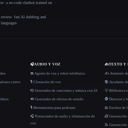
ew: a no-code chatbot trained on
 review: fast AI dubbing and
+ languages
🎧
AUDIO Y VOZ
✍️
TEXTO Y
ídeo
☎️ Agente de voz y robot telefónico
✍️ Asistente d
alones cortos
🎙️ Clonación de voz
📚 Ayudante de
🎼 Generador de canciones y música con IA
💡 Biblioteca e
vídeos
🔊 Generador de efectos de sonido
🕵️ Detector y
🎙️ Herramientas para podcasts
📖 Escritor de 
🎧 Potenciador de audio y eliminación de
📠 Generación
voz
📝 Generación 