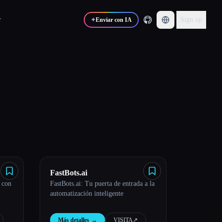
r
Sign up
✦
Enviar con IA
FastBots.ai
e con
FastBots.ai: Tu puerta de entrada a la
automatización inteligente
Más detalles
→
VISITA
↗︎