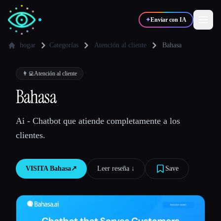
✦
Enviar con IA
hogar
Categorías
Atención al cliente
Bahasa
✍️
🎨
Escritores
Diseñadores
👨‍💻
Atención al cliente
Bahasa
💻
📈
Desarrolladores
Marketers
Ai - Chatbot que atiende completamente a los
clientes.
🎓
🎬
Estudiantes
Creadores
VISITA
Bahasa
↗︎
Leer reseña ↓︎
Save
Blog
Comparar herramientas