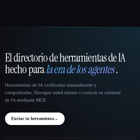
El directorio de herramientas de IA
That AI Collection
hecho para
la era de los agentes
.
Herramientas de IA verificadas manualmente y
categorizadas. Navegue usted mismo o conecte su asistente
de IA mediante MCP.
Enviar tu herramienta
→