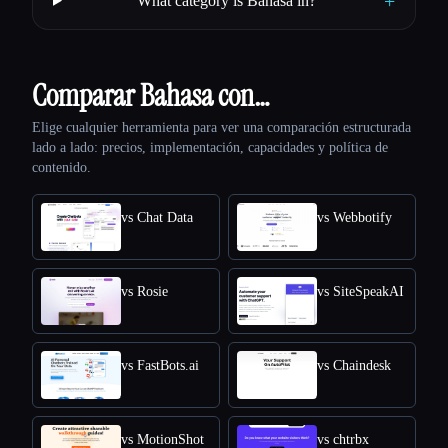
+
What category is Bahasa in?
Comparar Bahasa con…
Elige cualquier herramienta para ver una comparación estructurada
lado a lado: precios, implementación, capacidades y política de
contenido.
vs Chat Data
vs Webbotify
vs Rosie
vs SiteSpeakAI
vs FastBots.ai
vs Chaindesk
vs MotionShot
vs chtrbx