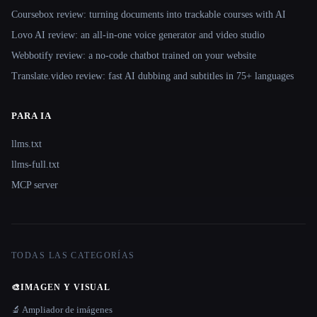
Coursebox review: turning documents into trackable courses with AI
Lovo AI review: an all-in-one voice generator and video studio
Webbotify review: a no-code chatbot trained on your website
Translate.video review: fast AI dubbing and subtitles in 75+ languages
PARA IA
llms.txt
llms-full.txt
MCP server
TODAS LAS CATEGORÍAS
🎨
IMAGEN Y VISUAL
🔬 Ampliador de imágenes