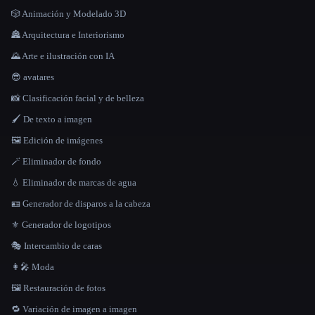
🎲 Animación y Modelado 3D
🏯 Arquitectura e Interiorismo
🌄 Arte e ilustración con IA
😎 avatares
📸 Clasificación facial y de belleza
🖌️ De texto a imagen
🖼️ Edición de imágenes
🪄 Eliminador de fondo
💧 Eliminador de marcas de agua
🪪 Generador de disparos a la cabeza
⚜️ Generador de logotipos
🎭 Intercambio de caras
👩‍🎤 Moda
🖼️ Restauración de fotos
🔁 Variación de imagen a imagen