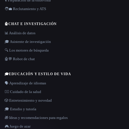
🎙️ Preparación de la entrevista
🧑‍💼 Reclutamiento y ATS
🤖
CHAT E INVESTIGACIÓN
📊 Análisis de datos
🎓 Asistente de investigación
🔍 Los motores de búsqueda
🤖💬 Robot de chat
🎓
EDUCACIÓN Y ESTILO DE VIDA
🗣️ Aprendizaje de idiomas
👩‍⚕️ Cuidado de la salud
🎲 Entretenimiento y novedad
🎓 Estudio y tutoría
🎁 Ideas y recomendaciones para regalos
🎮 Juego de azar