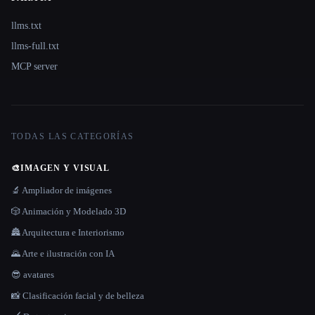
llms.txt
llms-full.txt
MCP server
TODAS LAS CATEGORÍAS
🎨
IMAGEN Y VISUAL
🔬 Ampliador de imágenes
🎲 Animación y Modelado 3D
🏯 Arquitectura e Interiorismo
🌄 Arte e ilustración con IA
😎 avatares
📸 Clasificación facial y de belleza