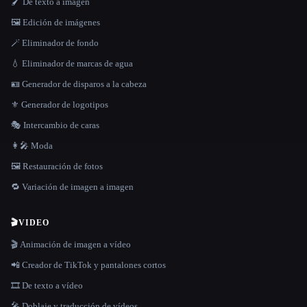
🖌️ De texto a imagen
🖼️ Edición de imágenes
🪄 Eliminador de fondo
💧 Eliminador de marcas de agua
🪪 Generador de disparos a la cabeza
⚜️ Generador de logotipos
🎭 Intercambio de caras
👩‍🎤 Moda
🖼️ Restauración de fotos
🔁 Variación de imagen a imagen
🎬
VIDEO
🎬 Animación de imagen a vídeo
📲 Creador de TikTok y pantalones cortos
🎞️ De texto a vídeo
🎤 Doblaje y traducción de vídeos