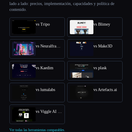
lado a lado: precios, implementación, capacidades y política de
contenido.
vs Tripo
vs Blimey
vs Neuralframes
vs Make3D
vs Kaedim
vs plask
vs lumalabs
vs Artefacts.ai
vs Viggle AI Free Online: Transform Text into Dynamic 3D Animations
Ver todas las herramientas comparables.