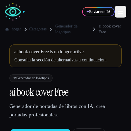
✦
Enviar con IA
Generador de
ai book cover
hogar
Categorías
logotipos
Free
✍️
🎨
Escritores
Diseñadores
ai book cover Free is no longer active.
Consulta la sección de alternativas a continuación.
💻
📈
Desarrolladores
Marketers
⚜️
Generador de logotipos
🎓
🎬
Estudiantes
Creadores
ai book cover Free
Generador de portadas de libros con IA: crea
Blog
portadas profesionales.
Comparar herramientas