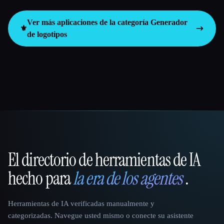
Ver más aplicaciones de la categoría
Generador
⚜️
de logotipos
El directorio de herramientas de IA
That AI Collection
hecho para
la era de los agentes
.
Herramientas de IA verificadas manualmente y
categorizadas. Navegue usted mismo o conecte su asistente