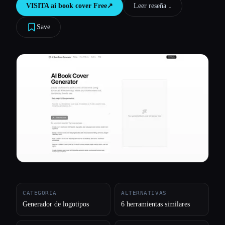
VISITA
ai book cover Free
↗︎
Leer reseña ↓︎
Todas las categorías
Save
Acerca de
CATEGORÍA
ALTERNATIVAS
Generador de logotipos
6 herramientas similares