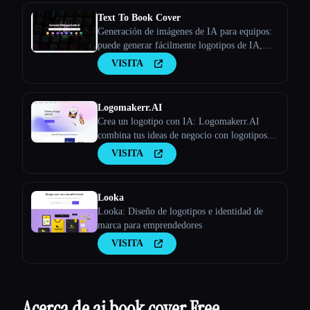
Text To Book Cover
Generación de imágenes de IA para equipos:
puede generar fácilmente logotipos de IA,
portadas de libros de IA, carteles de IA y más
VISITA
- Stockimg AI
Logomakerr.AI
Crea un logotipo con IA: Logomakerr.AI
combina tus ideas de negocio con logotipos
generados por la IA con solo unos pocos clics.
VISITA
Looka
Looka: Diseño de logotipos e identidad de
marca para emprendedores
VISITA
Acerca de ai book cover Free