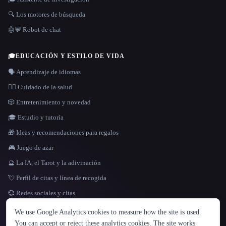
🔍 Los motores de búsqueda
🤖💬 Robot de chat
🎓
EDUCACIÓN Y ESTILO DE VIDA
🗣️ Aprendizaje de idiomas
👩‍⚕️ Cuidado de la salud
🎲 Entretenimiento y novedad
🎓 Estudio y tutoría
🎁 Ideas y recomendaciones para regalos
🎮 Juego de azar
🔮 La IA, el Tarot y la adivinación
💘 Perfil de citas y línea de recogida
💞 Redes sociales y citas
IDIOMA
We use Google Analytics cookies to measure how the site is used.
English
español
Français
Русский
简体中文
You can accept or reject these analytics cookies. The site works