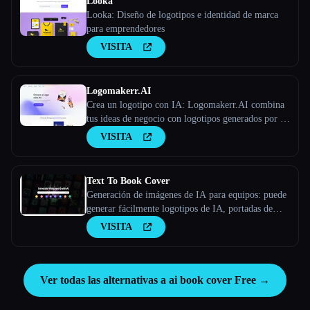
Looka
Looka: Diseño de logotipos e identidad de marca
para emprendedores
VISITA
Logomakerr.AI
Crea un logotipo con IA: Logomakerr.AI combina
tus ideas de negocio con logotipos generados por la
IA con solo unos pocos clics.
VISITA
Text To Book Cover
Generación de imágenes de IA para equipos: puede
generar fácilmente logotipos de IA, portadas de
libros de IA, carteles de IA y más - Stockimg AI
VISITA
Ver todas las alternativas a ai book cover Free →