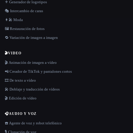
⚜️ Generador de logotipos
🎭 Intercambio de caras
👩‍🎤 Moda
🖼️ Restauración de fotos
🔁 Variación de imagen a imagen
🎬
VIDEO
🎬 Animación de imagen a vídeo
📲 Creador de TikTok y pantalones cortos
🎞️ De texto a vídeo
🎤 Doblaje y traducción de vídeos
🎬 Edición de vídeo
🎧
AUDIO Y VOZ
☎️ Agente de voz y robot telefónico
🎙️ Clonación de voz