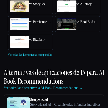
vs StoryBee
vs AI-story-Generator site
vs Perchance AI Story
vs BookBud.ai
vs Bizplanr
Ver todas las herramientas comparables.
Alternativas de aplicaciones de IA para
AI
Book Recommendations
Ver todas las alternativas a AI Book Recommendations →
Storywizard
Storywizard.Ai - Crea historias infantiles increíbles