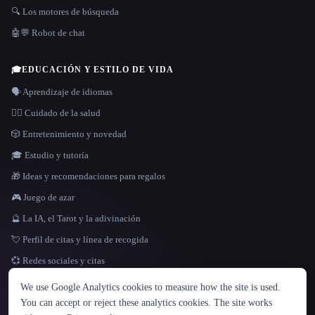
🔍 Los motores de búsqueda
🤖💬 Robot de chat
🎓
EDUCACIÓN Y ESTILO DE VIDA
🗣️ Aprendizaje de idiomas
👩‍⚕️ Cuidado de la salud
🎲 Entretenimiento y novedad
🎓 Estudio y tutoría
🎁 Ideas y recomendaciones para regalos
🎮 Juego de azar
🔮 La IA, el Tarot y la adivinación
💘 Perfil de citas y línea de recogida
💞 Redes sociales y citas
IDIOMA
We use Google Analytics cookies to measure how the site is used.
English
español
Français
Русский
简体中文
You can accept or reject these analytics cookies. The site works
Hindi