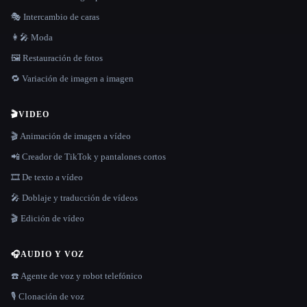
🎭 Intercambio de caras
👩‍🎤 Moda
🖼️ Restauración de fotos
🔁 Variación de imagen a imagen
🎬
VIDEO
🎬 Animación de imagen a vídeo
📲 Creador de TikTok y pantalones cortos
🎞️ De texto a vídeo
🎤 Doblaje y traducción de vídeos
🎬 Edición de vídeo
🎧
AUDIO Y VOZ
☎️ Agente de voz y robot telefónico
🎙️ Clonación de voz