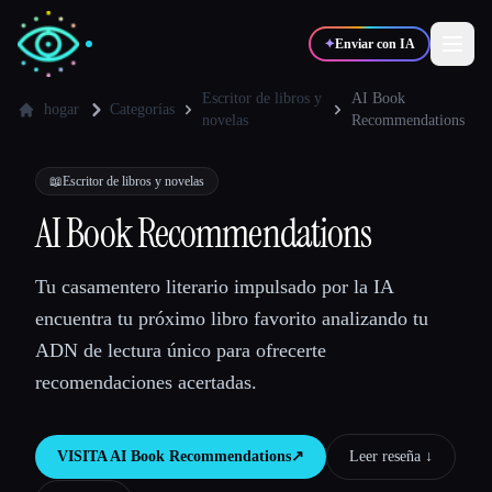
✦
Enviar con IA
Escritor de libros y
AI Book
hogar
Categorías
novelas
Recommendations
✍️
🎨
Escritores
Diseñadores
📖
Escritor de libros y novelas
AI Book Recommendations
💻
📈
Desarrolladores
Marketers
Tu casamentero literario impulsado por la IA
🎓
🎬
Estudiantes
Creadores
encuentra tu próximo libro favorito analizando tu
ADN de lectura único para ofrecerte
recomendaciones acertadas.
Blog
VISITA
AI Book Recommendations
↗︎
Leer reseña ↓︎
Comparar herramientas