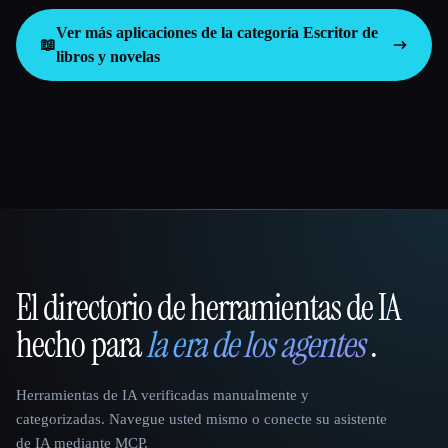
Ver más aplicaciones de la categoría
Escritor de
📖
libros y novelas
El directorio de herramientas de IA
That AI Collection
hecho para
la era de los agentes
.
Herramientas de IA verificadas manualmente y
categorizadas. Navegue usted mismo o conecte su asistente
de IA mediante MCP.