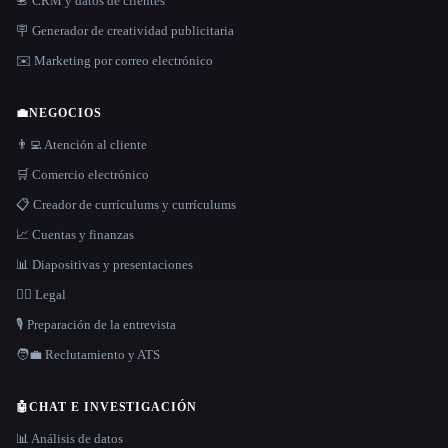
📇 CRM y datos de clientes
🪧 Generador de creatividad publicitaria
✉️ Marketing por correo electrónico
💼
NEGOCIOS
👨‍💻 Atención al cliente
🛒 Comercio electrónico
📋 Creador de currículums y currículums
📈 Cuentas y finanzas
📊 Diapositivas y presentaciones
👩‍⚖️ Legal
🎙️ Preparación de la entrevista
🧑‍💼 Reclutamiento y ATS
🤖
CHAT E INVESTIGACIÓN
📊 Análisis de datos