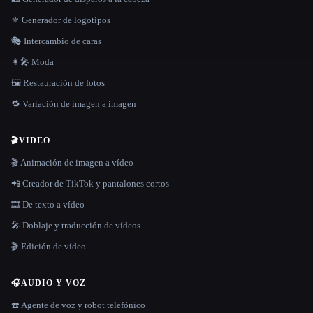
⚜️ Generador de logotipos
🎭 Intercambio de caras
👩‍🎤 Moda
🖼️ Restauración de fotos
🔁 Variación de imagen a imagen
🎬
VIDEO
🎬 Animación de imagen a vídeo
📲 Creador de TikTok y pantalones cortos
🎞️ De texto a vídeo
🎤 Doblaje y traducción de vídeos
🎬 Edición de vídeo
🎧
AUDIO Y VOZ
☎️ Agente de voz y robot telefónico