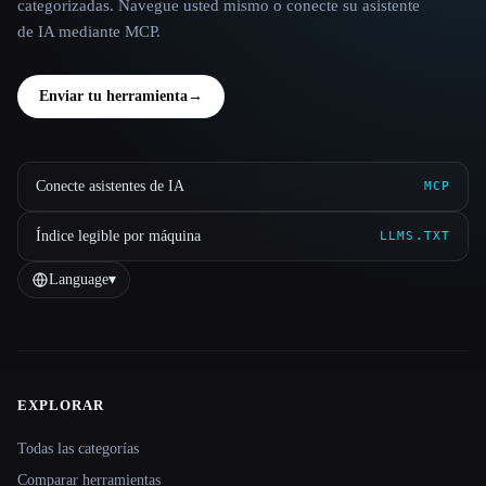
categorizadas. Navegue usted mismo o conecte su asistente
de IA mediante MCP.
Enviar tu herramienta
→
Conecte asistentes de IA
MCP
Índice legible por máquina
LLMS.TXT
Language
▾
EXPLORAR
Site navigation
Todas las categorías
Comparar herramientas