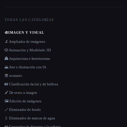
TODAS LAS CATEGORÍAS
🎨
IMAGEN Y VISUAL
🔬 Ampliador de imágenes
🎲 Animación y Modelado 3D
🏯 Arquitectura e Interiorismo
🌄 Arte e ilustración con IA
😎 avatares
📸 Clasificación facial y de belleza
🖌️ De texto a imagen
🖼️ Edición de imágenes
🪄 Eliminador de fondo
💧 Eliminador de marcas de agua
🪪 Generador de disparos a la cabeza