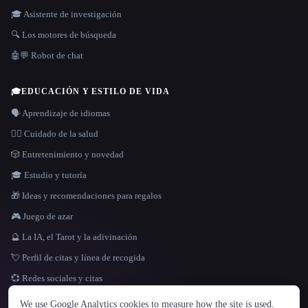
🎓 Asistente de investigación
🔍 Los motores de búsqueda
🤖💬 Robot de chat
🎓
EDUCACIÓN Y ESTILO DE VIDA
🗣️ Aprendizaje de idiomas
👩‍⚕️ Cuidado de la salud
🎲 Entretenimiento y novedad
🎓 Estudio y tutoría
🎁 Ideas y recomendaciones para regalos
🎮 Juego de azar
🔮 La IA, el Tarot y la adivinación
💘 Perfil de citas y línea de recogida
💞 Redes sociales y citas
IDIOMA
We use Google Analytics cookies to measure how the site is used.
English
español
Français
Русский
简体中文