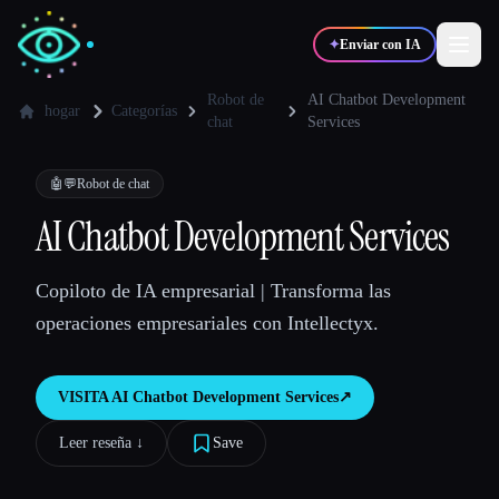
✦
Enviar con IA
Robot de
AI Chatbot Development
hogar
Categorías
chat
Services
✍️
🎨
Escritores
Diseñadores
🤖💬
Robot de chat
AI Chatbot Development Services
💻
📈
Desarrolladores
Marketers
Copiloto de IA empresarial | Transforma las
🎓
🎬
Estudiantes
Creadores
operaciones empresariales con Intellectyx.
VISITA
AI Chatbot Development Services
↗︎
Blog
Leer reseña ↓︎
Save
Comparar herramientas