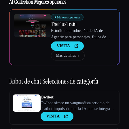
AI Collection Mejores opciones
Esc
★
Mejores opciones
TheFluxTrain
Estudio de producción de IA de
Agentic para personajes, flujos de
trabajo y vídeos coherentes
VISITA
Más detalles
→
Robot de chat
Selecciones de categoría
Owlbot
Owlbot ofrece un vanguardista servicio de
chatbot impulsado por la IA que se integra
perfectamente con tus datos para ofrecer
VISITA
respuestas instantáneas para ti, tus clientes o
tu equipo.