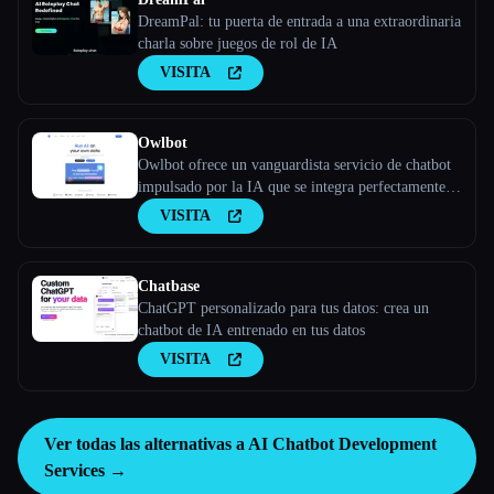
DreamPal: tu puerta de entrada a una extraordinaria
charla sobre juegos de rol de IA
VISITA
Owlbot
Owlbot ofrece un vanguardista servicio de chatbot
impulsado por la IA que se integra perfectamente
con tus datos para ofrecer respuestas instantáneas
VISITA
para ti, tus clientes o tu equipo.
Chatbase
ChatGPT personalizado para tus datos: crea un
chatbot de IA entrenado en tus datos
VISITA
Ver todas las alternativas a AI Chatbot Development
Services →