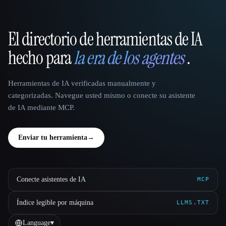
El directorio de herramientas de IA
That AI Collection
hecho para
la era de los agentes
.
Herramientas de IA verificadas manualmente y
categorizadas. Navegue usted mismo o conecte su asistente
de IA mediante MCP.
Enviar tu herramienta
→
Conecte asistentes de IA
MCP
Índice legible por máquina
LLMS.TXT
Language
▾