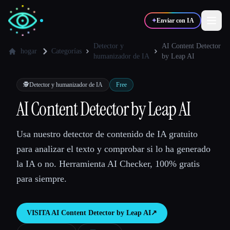
✦
Enviar con IA
Detector y
AI Content Detector
hogar
Categorías
humanizador de IA
by Leap AI
✍️
🎨
Escritores
Diseñadores
🕵️
Detector y humanizador de IA
Free
AI Content Detector by Leap AI
💻
📈
Desarrolladores
Marketers
Usa nuestro detector de contenido de IA gratuito
🎓
🎬
Estudiantes
Creadores
para analizar el texto y comprobar si lo ha generado
la IA o no. Herramienta AI Checker, 100% gratis
para siempre.
Blog
VISITA
AI Content Detector by Leap AI
↗︎
Comparar herramientas