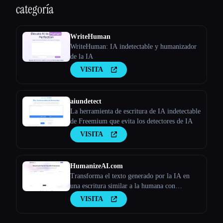
categoría
WriteHuman
WriteHuman: IA indetectable y humanizador
de la IA
VISITA
aiundetect
La herramienta de escritura de IA indetectable
de Freemium que evita los detectores de IA
VISITA
HumanizeAI.com
Transforma el texto generado por la IA en
una escritura similar a la humana con
Humanize AI
VISITA