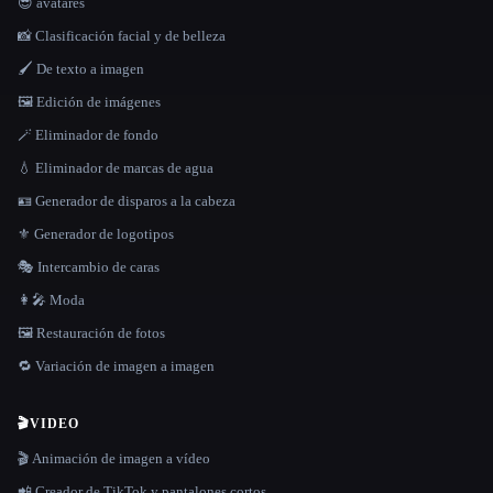
😎 avatares
📸 Clasificación facial y de belleza
🖌️ De texto a imagen
🖼️ Edición de imágenes
🪄 Eliminador de fondo
💧 Eliminador de marcas de agua
🪪 Generador de disparos a la cabeza
⚜️ Generador de logotipos
🎭 Intercambio de caras
👩‍🎤 Moda
🖼️ Restauración de fotos
🔁 Variación de imagen a imagen
🎬
VIDEO
🎬 Animación de imagen a vídeo
📲 Creador de TikTok y pantalones cortos