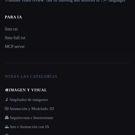
Translate.video review: fast AI dubbing and subtitles in 75+ languages
PARA IA
llms.txt
llms-full.txt
MCP server
TODAS LAS CATEGORÍAS
🎨
IMAGEN Y VISUAL
🔬 Ampliador de imágenes
🎲 Animación y Modelado 3D
🏯 Arquitectura e Interiorismo
🌄 Arte e ilustración con IA