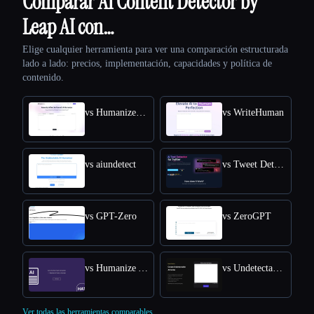
Comparar AI Content Detector by
Leap AI con…
Elige cualquier herramienta para ver una comparación estructurada
lado a lado: precios, implementación, capacidades y política de
contenido.
vs HumanizeAI.com
vs WriteHuman
vs aiundetect
vs Tweet Detective
vs GPT-Zero
vs ZeroGPT
vs Humanize AI Text
vs Undetectable AI
Ver todas las herramientas comparables.