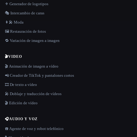
⚜️ Generador de logotipos
🎭 Intercambio de caras
👩‍🎤 Moda
🖼️ Restauración de fotos
🔁 Variación de imagen a imagen
🎬
VIDEO
🎬 Animación de imagen a vídeo
📲 Creador de TikTok y pantalones cortos
🎞️ De texto a vídeo
🎤 Doblaje y traducción de vídeos
🎬 Edición de vídeo
🎧
AUDIO Y VOZ
☎️ Agente de voz y robot telefónico