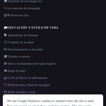
🎓 Asistente de investigación
🔍 Los motores de búsqueda
🤖💬 Robot de chat
🎓
EDUCACIÓN Y ESTILO DE VIDA
🗣️ Aprendizaje de idiomas
👩‍⚕️ Cuidado de la salud
🎲 Entretenimiento y novedad
🎓 Estudio y tutoría
🎁 Ideas y recomendaciones para regalos
🎮 Juego de azar
🔮 La IA, el Tarot y la adivinación
💘 Perfil de citas y línea de recogida
💞 Redes sociales y citas
IDIOMA
We use Google Analytics cookies to measure how the site is used.
English
español
Français
Русский
简体中文