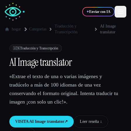
✦
Enviar con IA
Traducción y
AI Image
hogar
Categorías
Transcripción
translator
✍️
🎨
Escritores
Diseñadores
🇺🇳
Traducción y Transcripción
AI Image translator
💻
📈
Desarrolladores
Marketers
«Extrae el texto de una o varias imágenes y
🎓
🎬
Estudiantes
Creadores
tradúcelo a más de 100 idiomas de una vez
conservando el formato original. Intenta traducir tu
imagen ¡con solo un clic!».
Blog
VISITA
AI Image translator
↗︎
Leer reseña ↓︎
Comparar herramientas