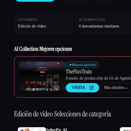
CATEGORÍA
ALTERNATIVAS
Esc
Edición de vídeo
6 herramientas similares
AI Collection Mejores opciones
★
Mejores opciones
TheFluxTrain
Estudio de producción de IA de Agentic
VISITA
Más detalles
→
Edición de vídeo
Selecciones de categoría
SellerPic AI