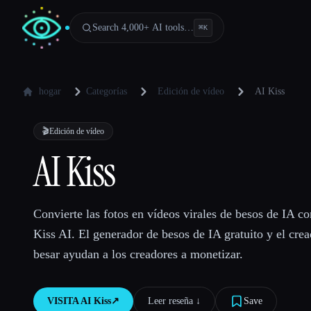
Search 4,000+ AI tools…
⌘
K
hogar
Categorías
Edición de vídeo
AI Kiss
🎬
Edición de vídeo
AI Kiss
Convierte las fotos en vídeos virales de besos de IA co
Kiss AI. El generador de besos de IA gratuito y el cre
besar ayudan a los creadores a monetizar.
VISITA
AI Kiss
↗︎
Leer reseña ↓︎
Save