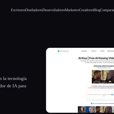
Escritores
Diseñadores
Desarrolladores
Marketers
Creadores
Blog
Compara
n la tecnología
ador de IA para