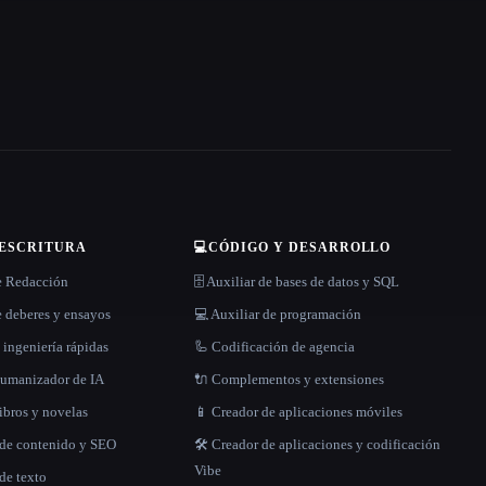
 ESCRITURA
💻
CÓDIGO Y DESARROLLO
e Redacción
🗄️ Auxiliar de bases de datos y SQL
 deberes y ensayos
💻 Auxiliar de programación
 ingeniería rápidas
🦾 Codificación de agencia
 humanizador de IA
🔌 Complementos y extensiones
libros y novelas
📱 Creador de aplicaciones móviles
 de contenido y SEO
🛠️ Creador de aplicaciones y codificación
Vibe
de texto