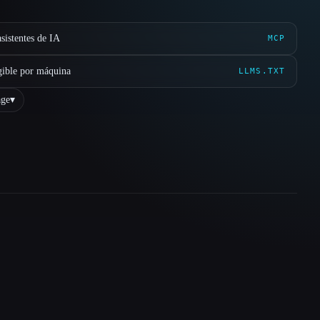
sistentes de IA
MCP
gible por máquina
LLMS.TXT
ge
▾