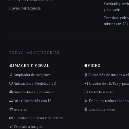
Webbotify revi
Enviar herramienta
your website
Translate.video
subtitles in 75
TODAS LAS CATEGORÍAS
🎨
IMAGEN Y VISUAL
🎬
VIDEO
🔬 Ampliador de imágenes
🎬 Animación de imagen a v
🎲 Animación y Modelado 3D
📲 Creador de TikTok y pant
🏯 Arquitectura e Interiorismo
🎞️ De texto a vídeo
🌄 Arte e ilustración con IA
🎤 Doblaje y traducción de 
😎 avatares
🎬 Edición de vídeo
📸 Clasificación facial y de belleza
🖌️ De texto a imagen