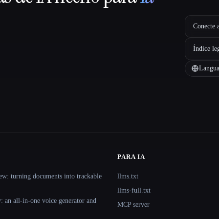
Conecte a
Índice le
Langua
PARA IA
ew: turning documents into trackable
llms.txt
llms-full.txt
 an all-in-one voice generator and
MCP server