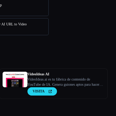
pp
w AI URL to Video
VideoIdeas AI
VideoIdeas.ai es tu fábrica de contenido de
YouTube de IA. Genera guiones aptos para hacer
virus, nuevas ideas de vídeo y contenido atractivo
VISITA
en cuestión de minutos.