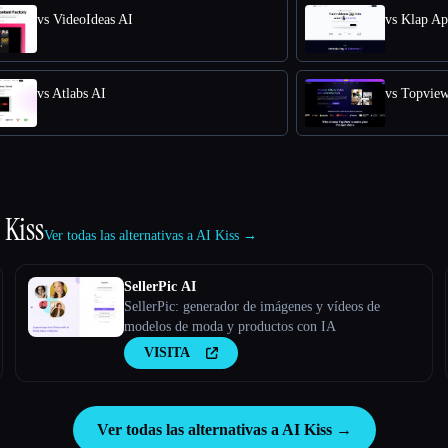
vs VideoIdeas AI
vs Klap A
vs Atlabs AI
vs Topvie
 Kiss
Ver todas las alternativas a AI Kiss →
SellerPic AI
SellerPic: generador de imágenes y vídeos de
modelos de moda y productos con IA
VISITA
Ver todas las alternativas a AI Kiss →