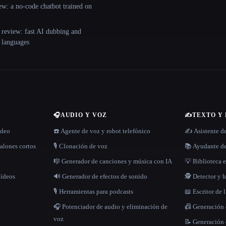
ew: a no-code chatbot trained on
 review: fast AI dubbing and
+ languages
🎧
AUDIO Y VOZ
✍️
TEXTO Y
ídeo
☎️ Agente de voz y robot telefónico
✍️ Asistente d
alones cortos
🎙️ Clonación de voz
📚 Ayudante de
🎼 Generador de canciones y música con IA
💡 Biblioteca e
vídeos
🔊 Generador de efectos de sonido
🕵️ Detector y
🎙️ Herramientas para podcasts
📖 Escritor de 
🎧 Potenciador de audio y eliminación de
📠 Generación
voz
📝 Generación 