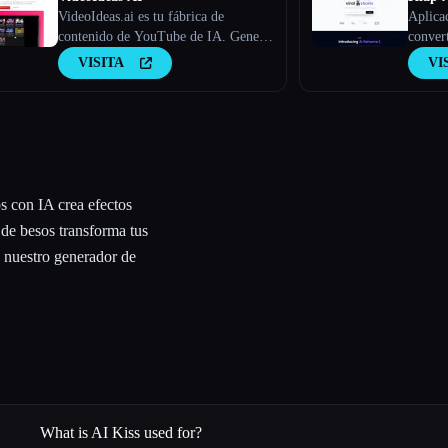
VideoIdeas.ai es tu fábrica de
Aplica
contenido de YouTube de IA. Genera
convert
guiones aptos para hacer virus,
virales
VISITA
VI
nuevas ideas de vídeo y contenido
atractivo en cuestión de minutos.
os con IA crea efectos
 de besos transforma tus
 nuestro generador de
What is AI Kiss used for?