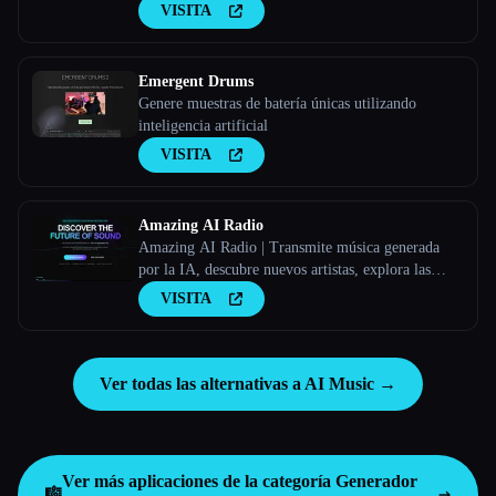
VISITA
Emergent Drums
Genere muestras de batería únicas utilizando
inteligencia artificial
VISITA
Amazing AI Radio
Amazing AI Radio | Transmite música generada
por la IA, descubre nuevos artistas, explora las
listas y sube tus propias canciones a Amazing AI
VISITA
Radio.
Ver todas las alternativas a AI Music →
Ver más aplicaciones de la categoría
Generador
🎼