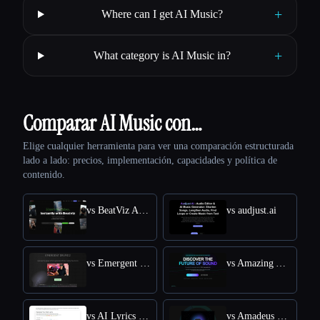
+
Where can I get AI Music?
+
What category is AI Music in?
Comparar AI Music con…
Elige cualquier herramienta para ver una comparación estructurada
lado a lado: precios, implementación, capacidades y política de
contenido.
vs BeatViz Ai Music Video Generator
vs audjust.ai
vs Emergent Drums
vs Amazing AI Radio
vs AI Lyrics Generator
vs Amadeus Code