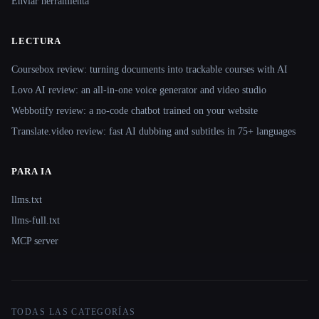
Enviar herramienta
LECTURA
Coursebox review: turning documents into trackable courses with AI
Lovo AI review: an all-in-one voice generator and video studio
Webbotify review: a no-code chatbot trained on your website
Translate.video review: fast AI dubbing and subtitles in 75+ languages
PARA IA
llms.txt
llms-full.txt
MCP server
TODAS LAS CATEGORÍAS