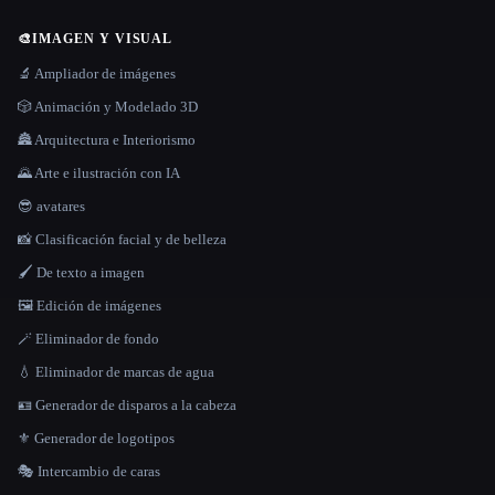
🎨
IMAGEN Y VISUAL
🔬 Ampliador de imágenes
🎲 Animación y Modelado 3D
🏯 Arquitectura e Interiorismo
🌄 Arte e ilustración con IA
😎 avatares
📸 Clasificación facial y de belleza
🖌️ De texto a imagen
🖼️ Edición de imágenes
🪄 Eliminador de fondo
💧 Eliminador de marcas de agua
🪪 Generador de disparos a la cabeza
⚜️ Generador de logotipos
🎭 Intercambio de caras