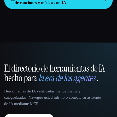
de canciones y música con IA
El directorio de herramientas de IA
That AI Collection
hecho para
la era de los agentes
.
Herramientas de IA verificadas manualmente y
categorizadas. Navegue usted mismo o conecte su asistente
de IA mediante MCP.