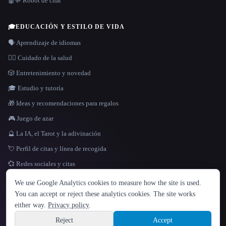
🤖💬 Robot de chat
🎓
EDUCACIÓN Y ESTILO DE VIDA
🗣️ Aprendizaje de idiomas
👩‍⚕️ Cuidado de la salud
🎲 Entretenimiento y novedad
🎓 Estudio y tutoría
🎁 Ideas y recomendaciones para regalos
🎮 Juego de azar
🔮 La IA, el Tarot y la adivinación
💘 Perfil de citas y línea de recogida
💞 Redes sociales y citas
IDIOMA
We use Google Analytics cookies to measure how the site is used.
English
español
Français
Русский
简体中文
You can accept or reject these analytics cookies. The site works
Hindi
either way.
Privacy policy
.
© 2026 That AI Collection. Todos los derechos reservados.
·
Términos de servicios
·
Site information
política de privacidad
·
·
Built with Metatron ★
Reject
Accept
build de3d624c