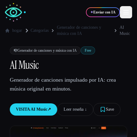
✦
Enviar con IA
Generador de canciones y
AI
hogar
Categorías
música con IA
Music
✍️
🎨
Escritores
Diseñadores
🎼
Generador de canciones y música con IA
Free
AI Music
💻
📈
Desarrolladores
Marketers
Generador de canciones impulsado por IA: crea
🎓
🎬
Estudiantes
Creadores
música original en minutos.
VISITA
AI Music
↗︎
Leer reseña ↓︎
Save
Blog
Comparar herramientas