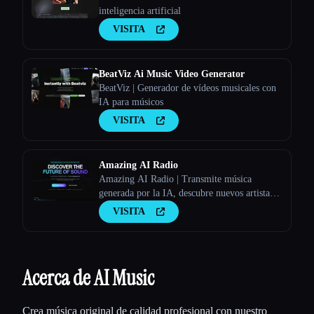
inteligencia artificial
VISITA
BeatViz Ai Music Video Generator
BeatViz | Generador de vídeos musicales con
IA para músicos
VISITA
Amazing AI Radio
Amazing AI Radio | Transmite música
generada por la IA, descubre nuevos artistas,
explora las listas y sube tus propias canciones
VISITA
a Amazing AI Radio.
Acerca de AI Music
Crea música original de calidad profesional con nuestro