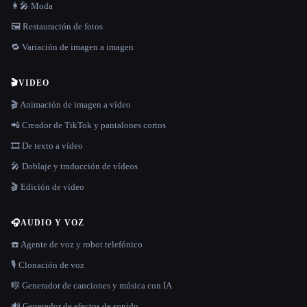
👩‍🎤 Moda
🖼️ Restauración de fotos
🔁 Variación de imagen a imagen
🎬
VIDEO
🎬 Animación de imagen a vídeo
📲 Creador de TikTok y pantalones cortos
🎞️ De texto a vídeo
🎤 Doblaje y traducción de vídeos
🎬 Edición de vídeo
🎧
AUDIO Y VOZ
☎️ Agente de voz y robot telefónico
🎙️ Clonación de voz
🎼 Generador de canciones y música con IA
🔊 Generador de efectos de sonido