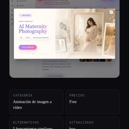
Todas las categorías
Acerca de
CATEGORÍA
PRECIOS
Animación de imagen a
Free
vídeo
ALTERNATIVAS
ACTUALIZADO
5 herramientas similares
hoy