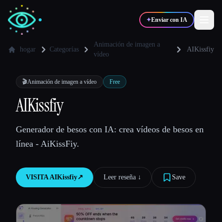
✦
Enviar con IA
Animación de imagen a
hogar
Categorías
AIKissfiy
vídeo
✍️
🎨
Escritores
Diseñadores
🎬
Animación de imagen a vídeo
Free
AIKissfiy
💻
📈
Desarrolladores
Marketers
Generador de besos con IA: crea vídeos de besos en
🎓
🎬
Estudiantes
Creadores
línea - AiKissFiy.
VISITA
AIKissfiy
↗︎
Leer reseña ↓︎
Save
Blog
Comparar herramientas