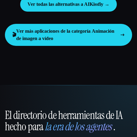
Ver todas las alternativas a AIKissfiy →
Ver más aplicaciones de la categoría
Animación
🎬
de imagen a vídeo
El directorio de herramientas de IA
That AI Collection
hecho para
la era de los agentes
.