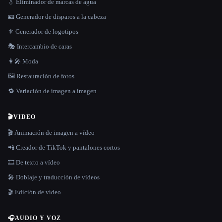
💧 Eliminador de marcas de agua
🪪 Generador de disparos a la cabeza
⚜️ Generador de logotipos
🎭 Intercambio de caras
👩‍🎤 Moda
🖼️ Restauración de fotos
🔁 Variación de imagen a imagen
🎬
VIDEO
🎬 Animación de imagen a vídeo
📲 Creador de TikTok y pantalones cortos
🎞️ De texto a vídeo
🎤 Doblaje y traducción de vídeos
🎬 Edición de vídeo
🎧
AUDIO Y VOZ