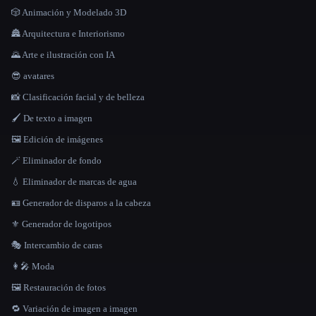
🎲 Animación y Modelado 3D
🏯 Arquitectura e Interiorismo
🌄 Arte e ilustración con IA
😎 avatares
📸 Clasificación facial y de belleza
🖌️ De texto a imagen
🖼️ Edición de imágenes
🪄 Eliminador de fondo
💧 Eliminador de marcas de agua
🪪 Generador de disparos a la cabeza
⚜️ Generador de logotipos
🎭 Intercambio de caras
👩‍🎤 Moda
🖼️ Restauración de fotos
🔁 Variación de imagen a imagen