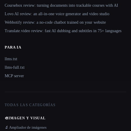
Coursebox review: turning documents into trackable courses with AI
Lovo AI review: an all-in-one voice generator and video studio
Webbotify review: a no-code chatbot trained on your website
Translate.video review: fast AI dubbing and subtitles in 75+ languages
PARA IA
llms.txt
llms-full.txt
MCP server
TODAS LAS CATEGORÍAS
🎨
IMAGEN Y VISUAL
🔬 Ampliador de imágenes