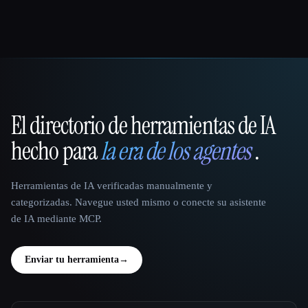
El directorio de herramientas de IA
That AI Collection
hecho para
la era de los agentes
.
Herramientas de IA verificadas manualmente y
categorizadas. Navegue usted mismo o conecte su asistente
de IA mediante MCP.
Enviar tu herramienta
→