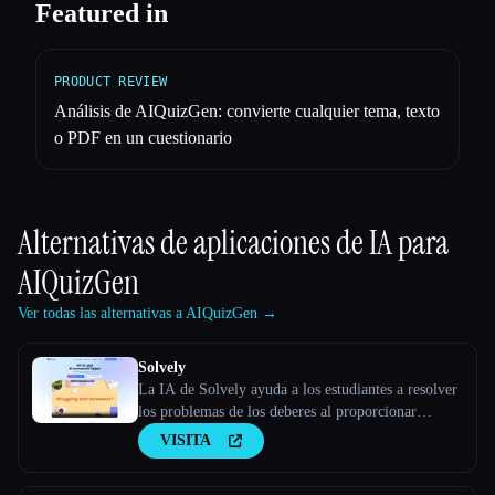
Featured in
PRODUCT REVIEW
Análisis de AIQuizGen: convierte cualquier tema, texto
o PDF en un cuestionario
Alternativas de aplicaciones de IA para
AIQuizGen
Ver todas las alternativas a AIQuizGen →
Solvely
La IA de Solvely ayuda a los estudiantes a resolver
los problemas de los deberes al proporcionar
explicaciones paso a paso de materias como
VISITA
matemáticas, ciencias, artes liberales y economía, lo
que hace que el aprendizaje sea más fácil y