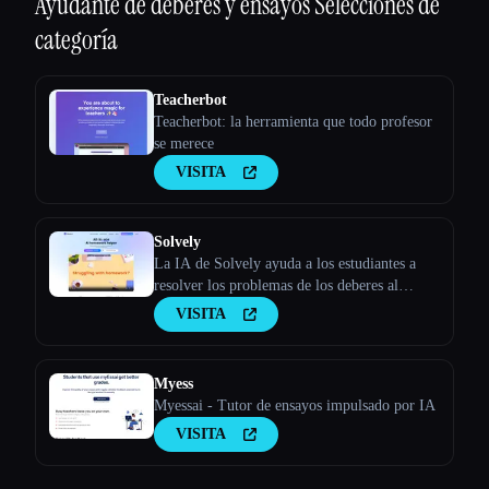
Ayudante de deberes y ensayos
Selecciones de
Esc
categoría
Teacherbot
Teacherbot: la herramienta que todo profesor
se merece
VISITA
Solvely
La IA de Solvely ayuda a los estudiantes a
resolver los problemas de los deberes al
proporcionar explicaciones paso a paso de
VISITA
materias como matemáticas, ciencias, artes
liberales y economía, lo que hace que el
aprendizaje sea más fácil y eficiente.
Myess
Myessai - Tutor de ensayos impulsado por IA
VISITA