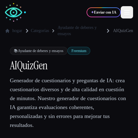
✦
Enviar con IA
Ayudante de deberes y
hogar
Categorías
AIQuizGen
ensayos
✍️
🎨
Escritores
Diseñadores
📚
Ayudante de deberes y ensayos
Freemium
AIQuizGen
💻
📈
Desarrolladores
Marketers
Generador de cuestionarios y preguntas de IA: crea
🎓
🎬
Estudiantes
Creadores
cuestionarios diversos y de alta calidad en cuestión
de minutos. Nuestro generador de cuestionarios con
IA garantiza evaluaciones coherentes,
personalizadas y sin errores para mejorar tus
Blog
resultados.
Comparar herramientas