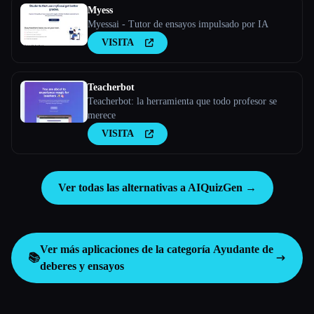
eficiente.
Myess
Myessai - Tutor de ensayos impulsado por IA
VISITA
Teacherbot
Teacherbot: la herramienta que todo profesor se
merece
VISITA
Ver todas las alternativas a AIQuizGen →
Ver más aplicaciones de la categoría
Ayudante de
📚
deberes y ensayos