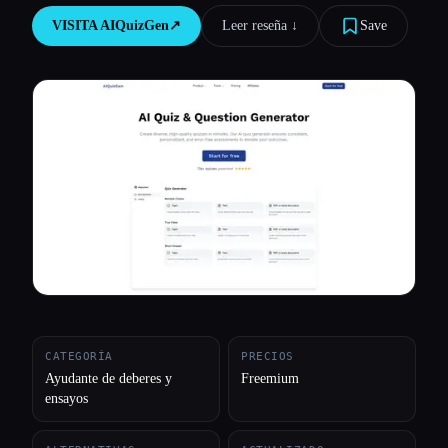
VISITA
AIQuizGen
↗︎
Leer reseña ↓︎
Save
Todas las categorías
Acerca de
CATEGORÍA
PRECIOS
Ayudante de deberes y
Freemium
ensayos