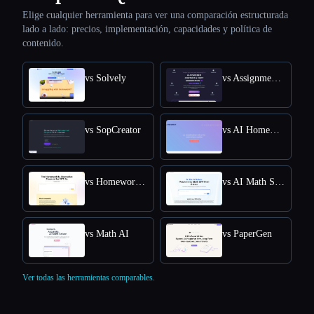
Elige cualquier herramienta para ver una comparación estructurada
lado a lado: precios, implementación, capacidades y política de
contenido.
vs Solvely
vs AssignmentGPT AI
vs SopCreator
vs AI Homework Helper - Apex Vision AI
vs Homeworkify.im : Master Homework with GPT-4o
vs AI Math Solver Powered by Math GPT Free Online
vs Math AI
vs PaperGen
Ver todas las herramientas comparables.